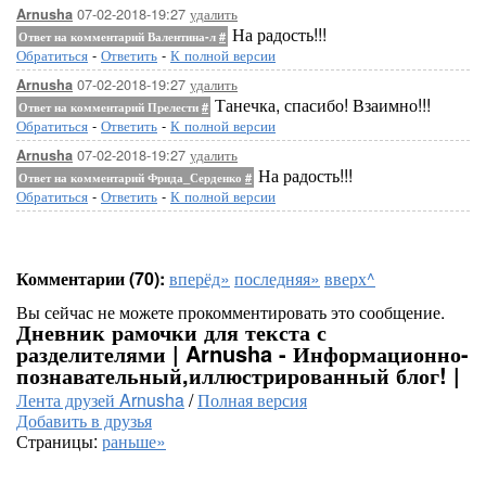
07-02-2018-19:27
удалить
Arnusha
На радость!!!
Ответ на комментарий Валентина-л
#
Обратиться
-
Ответить
-
К полной версии
07-02-2018-19:27
удалить
Arnusha
Танечка, спасибо! Взаимно!!!
Ответ на комментарий Прелести
#
Обратиться
-
Ответить
-
К полной версии
07-02-2018-19:27
удалить
Arnusha
На радость!!!
Ответ на комментарий Фрида_Серденко
#
Обратиться
-
Ответить
-
К полной версии
Комментарии (70):
вперёд»
последняя»
вверх^
Вы сейчас не можете прокомментировать это сообщение.
Дневник рамочки для текста с
разделителями | Arnusha - Информационно-
познавательный,иллюстрированный блог! |
Лента друзей Arnusha
/
Полная версия
Добавить в друзья
Страницы:
раньше»