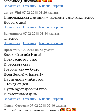
огромное,Ниночка!
Обратиться
-
Ответить
-
К полной версии
07-02-2018-08:26
удалить
Larisa_Vini
Ниночка,какая фантазия - чудесные рамочки,спасибо!
Доброго дня!
Обратиться
-
Ответить
-
К полной версии
07-02-2018-08:44
удалить
Валентина-л
Спасибо!
Обратиться
-
Ответить
-
К полной версии
07-02-2018-08:58
удалить
Прелести
Блеск! Спасибо Нина!
Прекрасно это утро
И рассвета свет
Говорит как — будто
Всей Земле: «Привет!»
Пусть люди улыбнутся,
Отойдя от дел
Пусть будет добрым утро
И счастливым день!
Обратиться
-
Ответить
-
К полной версии
07-02-2018-09:16
удалить
Фрида_Серденко
Спасибо за прекрасные рамочки !