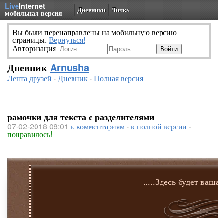
Live
Internet
Дневники
Личка
мобильная версия
Вы были перенаправлены на мобильную версию
страницы.
Вернуться!
Авторизация
Дневник
Arnusha
Лента друзей
-
Дневник
-
Полная версия
рамочки для текста с разделителями
07-02-2018 08:01
к комментариям
-
к полной версии
-
понравилось!
.....Здесь будет ваша