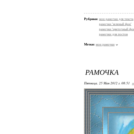
Рубрики:
мои рамочки для текста
рамочки 'зеленый фон'
рамочки 'цветочный фон
рамочки для постов
Метки:
мои рамочки
РАМОЧКА
Пятница, 25 Мая 2012 г. 08:51
+