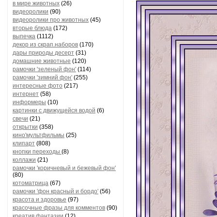
в мире животных
(26)
видеоролики
(90)
видеоролики про животных
(45)
вторые блюда
(172)
выпечка
(1112)
декор из скрап.наборов
(170)
дары природы десерт
(31)
домашние животные
(120)
рамочки 'зеленый фон'
(114)
рамочки 'зимний фон'
(255)
интересные фото
(217)
интернет
(58)
информеры
(10)
картинки с движущейся водой
(6)
свечи
(21)
открытки
(358)
кино'мультфильмы
(25)
клипарт
(808)
кнопки переходы
(8)
коллажи
(21)
рамочки 'коричневый и бежевый фон'
(80)
котоматрица
(67)
рамочки 'фон красный и бордо'
(56)
красота и здоровье
(97)
красочные фразы для комментов
(90)
креатив,фантазии
(12)