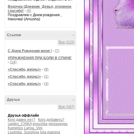
Верочка (Дневник_Девы), огромное
спасибо!
-
(4)
Поздравляю с Днем рождения ,
Ниночка! (Arnusha)
Ссылки
-
Все (215)
С Днем Рождения меня !
-
(7)
УПРАЖНЕНИЯ ПРИ БОЛИ В СПИНЕ
-
(14)
«Спасибо, жизнь!»
-
(9)
«Спасибо, жизнь!»
-
(1)
«Спасибо, жизнь!»
-
(3)
Друзья
-
Все (187)
Друзья оффлайн
Кого давно нет?
Кого добавить?
capten_CHIKA
emuchka
geniavegas
Kamelius
Larisa_Vini
Liudmila_Sceglova
lola-malvina