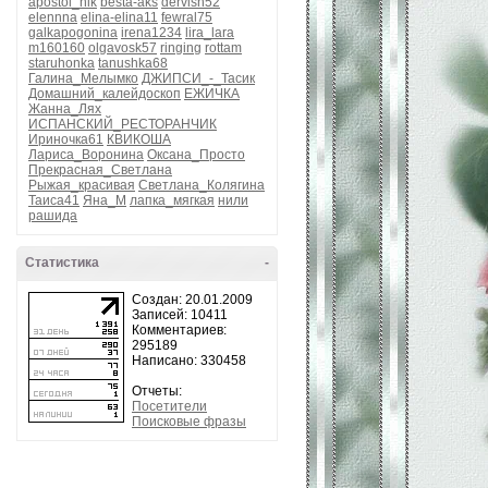
apostol_nik
besta-aks
dervish52
elennna
elina-elina11
fewral75
galkapogonina
irena1234
lira_lara
m160160
olgavosk57
ringing
rottam
staruhonka
tanushka68
Галина_Мелымко
ДЖИПСИ_-_Тасик
Домашний_калейдоскоп
ЕЖИЧКА
Жанна_Лях
ИСПАНСКИЙ_РЕСТОРАНЧИК
Ириночка61
КВИКОША
Лариса_Воронина
Оксана_Просто
Прекрасная_Светлана
Рыжая_красивая
Светлана_Колягина
Таиса41
Яна_М
лапка_мягкая
нили
рашида
Статистика
-
Создан: 20.01.2009
Записей: 10411
Комментариев:
295189
Написано: 330458
Отчеты:
Посетители
Поисковые фразы