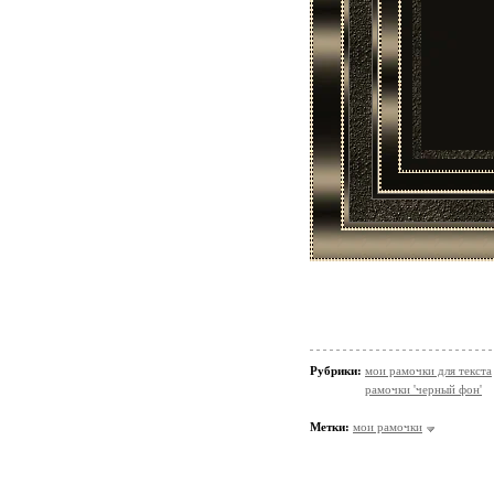
Рубрики:
мои рамочки для текста
рамочки 'черный фон'
Метки:
мои рамочки