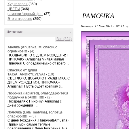
Худ.галерея
(369)
ЦВЕТЫ
(346)
РАМОЧКА
рамочки 'черный фон'
(37)
Это интересно
(290)
Четверг, 31 Мая 2012 г. 08:12
+
Цитатник
-
Все (824)
Анечка (Anushka_M, спасибо
огромное!!!
-
(4)
ПОЗДРАВЛЯЮ С ДНЕМ РОЖДЕНИЯ
НИНОЧКУ!(Arnusha) Милая милая
Ниночка! С опозданием,но от всего ...
Спасибо от души
TAISA_ANDRYEVEVA!
-
(10)
СВЕТЛОГО, ДОБРОГО ПРАЗДНИКА, С
ДНЕМ РОЖДЕНИЯ, НИНОЧКА -
Arnusha!!! Пусть будет крепким з...
Любочка (laplared), благодарю тебя
подружка моя!!!!!!!!!!!
-
(2)
Поздравляю Ниночку (Arnusha) с
днём рождения ...
Лолочка (Lola_malvina), золотце,
спасибо!!!!!!
-
(3)
С днём Рождения, Ниночка!(Аrnusha)
Прими мои самые теплые
поздравления с Днем Рождения! В э...