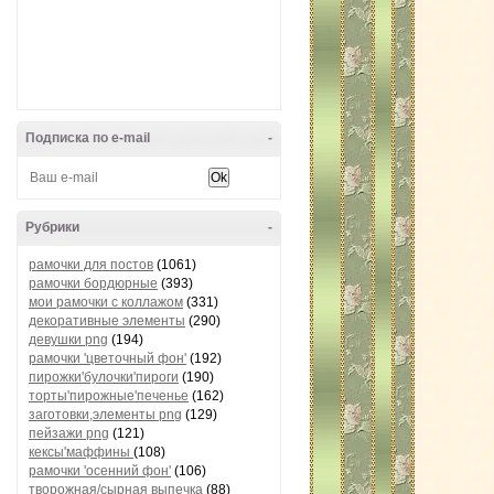
Подписка по e-mail
-
Рубрики
-
рамочки для постов
(1061)
рамочки бордюрные
(393)
мои рамочки с коллажом
(331)
декоративные элементы
(290)
девушки png
(194)
рамочки 'цветочный фон'
(192)
пирожки'булочки'пироги
(190)
торты'пирожные'печенье
(162)
заготовки,элементы png
(129)
пейзажи png
(121)
кексы'маффины
(108)
рамочки 'осенний фон'
(106)
творожная/сырная выпечка
(88)