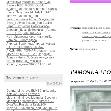
Mirosslava
MsTataka
Nataha_34
Radeia
RED_ROSE_OLGA
s_vami_Nadeshda
Schamada
starik51
Sveta_Savyhska
T-L
TANIUSA47
TimOlya
Valentina_begi
Vera_Larionova
Алла_Студентова
Буся_бабуся
Бущан_Зоя
ВалИв
Вера_Петрикова
Волжанка-52
Рубрики:
мои рамочки для текста
Дневник_Девы
Дубовицкая_Галина
рамочки 'фиолетовый и 
ЕЛЕНА_51
Зоя_Крайсик
рамочки 'цветочный фон
Ира_Ивановна
Кахетинка
кот51
Лариса_Виноградова
рамочки для постов
Лариса_Воронина
Лариса_Коваль
ЛЮБА-ЛЮБУШКА
Люба47
Метки:
мои рамочки
ЛЮДМИЛА_ГОРНАЯ
мадам-_тата
МАРГО-К
МАРЬЯША7
Надежда-
Ариана
Нина_Зобкова
оля-душка
таила
Татьяна_Гусакова
Юрий_Дуданов
ЯРОСЛАВЛЬ76
РАМОЧКА *РО
Постоянные читатели
-
Воскресенье, 27 Мая 2012 г. 08:2
Все (8419)
Darina_Mincheva
ELMED
Inkkognito
Ketevan
Laticia
LebWohl
Lida_shaliminova
Liudmila_Sceglova
Mahhha17
Natalinka25
Nitocris_73
OlgaText
Russlana
Taisia800
Tatyana19
Valentina_begi
Van-Toi-Ra