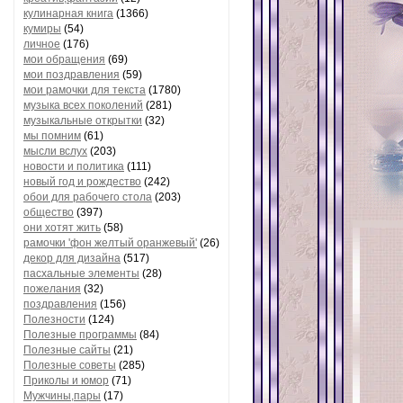
кулинарная книга
(1366)
кумиры
(54)
личное
(176)
мои обращения
(69)
мои поздравления
(59)
мои рамочки для текста
(1780)
музыка всех поколений
(281)
музыкальные открытки
(32)
мы помним
(61)
мысли вслух
(203)
новости и политика
(111)
новый год и рождество
(242)
обои для рабочего стола
(203)
общество
(397)
они хотят жить
(58)
рамочки 'фон желтый оранжевый'
(26)
декор для дизайна
(517)
пасхальные элементы
(28)
пожелания
(32)
поздравления
(156)
Полезности
(124)
Полезные программы
(84)
Полезные сайты
(21)
Полезные советы
(285)
Приколы и юмор
(71)
Мужчины,пары
(17)