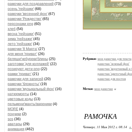
рамочки для поздравлений
(73)
осень 'пейзажи'
(68)
рамочки 'весенний фон'
(67)
рамочки 'Рождество'
(65)
персонажи png
(60)
хлеб
(54)
весна 'пейзажи'
(51)
зима 'пейзажи'
(45)
лето 'пейзажи'
(34)
рамочки '8 Марта'
(27)
для меня 'приват'
(26)
беляши'чебуреки'блины
(25)
Рубрики:
мои рамочки для текста
заготовки 'для коллажей'
(22)
рамочки 'зеленый фон'
позируют дети png
(22)
рамочки 'коричневый и
рамки 'приват'
(21)
рамочки 'цветочный фон
рамочки для записей
(20)
рамочки для постов
рамочки 'блокноты'
(19)
рамочки 'музыкальный фон'
(16)
Метки:
мои рамочки
натюрморты
(14)
цветовые коды
(13)
пельмени'манты'вареники
(4)
MORE
(4)
РАМОЧКА
пончики
(2)
sos
(36)
аватары
(29)
Четверг, 31 Мая 2012 г. 08:14
+
анимация
(462)