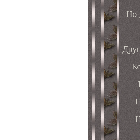
Но 
Друг
Ко
П
Н