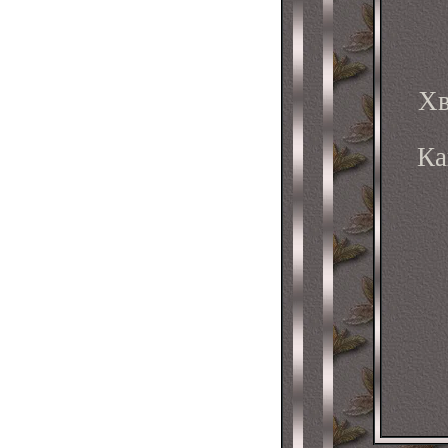
Хв
Ка