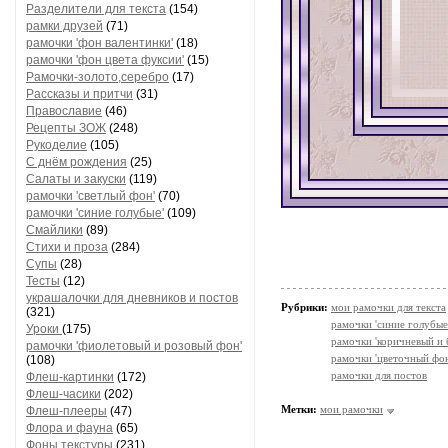
Разделители для текста
(154)
рамки друзей
(71)
рамочки 'фон валентинки'
(18)
рамочки 'фон цвета фуксии'
(15)
Рамочки-золото,серебро
(17)
Рассказы и притчи
(31)
Православие
(46)
Рецепты ЗОЖ
(248)
Рукоделие
(105)
С днём рождения
(25)
Салаты и закуски
(119)
рамочки 'светлый фон'
(70)
рамочки 'синие голубые'
(109)
Смайлики
(89)
Стихи и проза
(284)
Супы
(28)
Тесты
(12)
украшалочки для дневников и постов
Рубрики:
мои рамочки для текста
(321)
рамочки 'синие голубые
Уроки
(175)
рамочки 'коричневый и
рамочки 'фиолетовый и розовый фон'
рамочки 'цветочный фон
(108)
рамочки для постов
Флеш-картинки
(172)
Флеш-часики
(202)
Метки:
мои рамочки
Флеш-плееры
(47)
Флора и фауна
(65)
Фоны текстуры
(231)