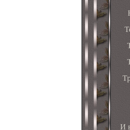
Т
Тр
И 