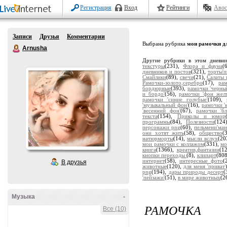
Регистрация
Вход
Рейтинги
Авос
Записи
Друзья
Комментарии
Выбрана рубрика
мои рамочки дл
Arnusha
Другие рубрики в этом дневн
текстуры
(231),
Флора и фауна
(
дневников и постов
(321),
торты'
Смайлики
(89),
свечи
(21),
Салаты 
Рамочки-золото,серебро
(17),
ра
бордюрные
(393),
рамочки 'черны
и бордо'
(56),
рамочки 'фон жел
рамочки 'синие голубые'
(109),
'музыкальный фон'
(16),
рамочки '
'весенний фон'
(67),
рамочки 'бл
текста
(154),
Приколы и юмор
программы
(84),
Полезности
(124
персонажи png
(60),
пельмени'ман
они хотят жить
(58),
общество
(
натюрморты
(14),
мысли вслух
(20
мои рамочки с коллажом
(331),
мо
книга
(1366),
креатив,фантазии
(1
кнопки переходы
(8),
клипарт
(80
интернет
(58),
интересные фото
(
В друзья
животные
(120),
для меня 'приват'
png
(194),
дары природы десерт
(
'пейзажи'
(51),
в мире животных
(2
Музыка
-
РАМОЧКА
Все (10)