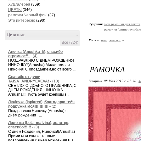
Худ.галерея
(369)
ЦВЕТЫ
(346)
рамочки 'черный фон'
(37)
Это интересно
(290)
Рубрики:
мои рамочки для текста
рамочки 'синие голубые
Цитатник
-
Метки:
мои рамочки
Все (824)
Анечка (Anushka_M, спасибо
огромное!!!
-
(4)
ПОЗДРАВЛЯЮ С ДНЕМ РОЖДЕНИЯ
НИНОЧКУ!(Arnusha) Милая милая
РАМОЧКА
Ниночка! С опозданием,но от всего ...
Спасибо от души
Вторник, 08 Мая 2012 г. 07:30
+
TAISA_ANDRYEVEVA!
-
(10)
СВЕТЛОГО, ДОБРОГО ПРАЗДНИКА, С
ДНЕМ РОЖДЕНИЯ, НИНОЧКА -
Arnusha!!! Пусть будет крепким з...
Любочка (laplared), благодарю тебя
подружка моя!!!!!!!!!!!
-
(2)
Поздравляю Ниночку (Arnusha) с
днём рождения ...
Лолочка (Lola_malvina), золотце,
спасибо!!!!!!
-
(3)
С днём Рождения, Ниночка!(Аrnusha)
Прими мои самые теплые
поздравления с Днем Рождения! В э...