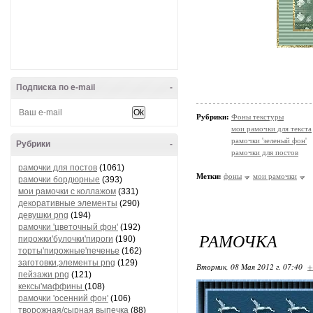
Подписка по e-mail
-
Рубрики:
Фоны текстуры
мои рамочки для текста
рамочки 'зеленый фон'
Рубрики
-
рамочки для постов
рамочки для постов
(1061)
Метки:
фоны
мои рамочки
рамочки бордюрные
(393)
мои рамочки с коллажом
(331)
декоративные элементы
(290)
девушки png
(194)
рамочки 'цветочный фон'
(192)
РАМОЧКА
пирожки'булочки'пироги
(190)
торты'пирожные'печенье
(162)
заготовки,элементы png
(129)
Вторник, 08 Мая 2012 г. 07:40
+
пейзажи png
(121)
кексы'маффины
(108)
рамочки 'осенний фон'
(106)
творожная/сырная выпечка
(88)