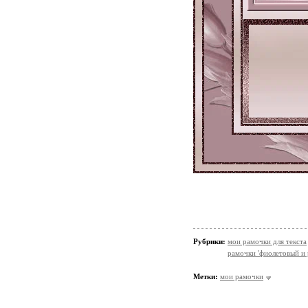
Рубрики:
мои рамочки для текста
рамочки 'фиолетовый и 
Метки:
мои рамочки