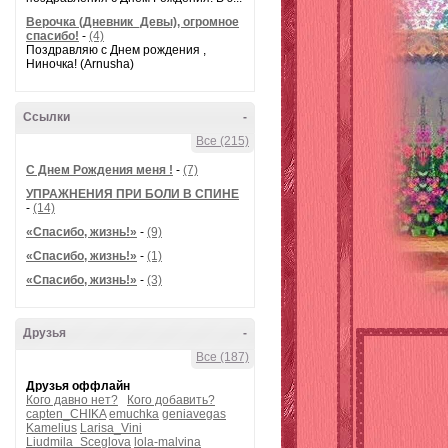
Верочка (Дневник_Девы), огромное
спасибо!
-
(4)
Поздравляю с Днем рождения ,
Ниночка! (Arnusha)
Ссылки
-
Все (215)
С Днем Рождения меня !
-
(7)
УПРАЖНЕНИЯ ПРИ БОЛИ В СПИНЕ
-
(14)
«Спасибо, жизнь!»
-
(9)
«Спасибо, жизнь!»
-
(1)
«Спасибо, жизнь!»
-
(3)
Друзья
-
Все (187)
Друзья оффлайн
Кого давно нет?
Кого добавить?
capten_CHIKA
emuchka
geniavegas
Kamelius
Larisa_Vini
Liudmila_Sceglova
lola-malvina