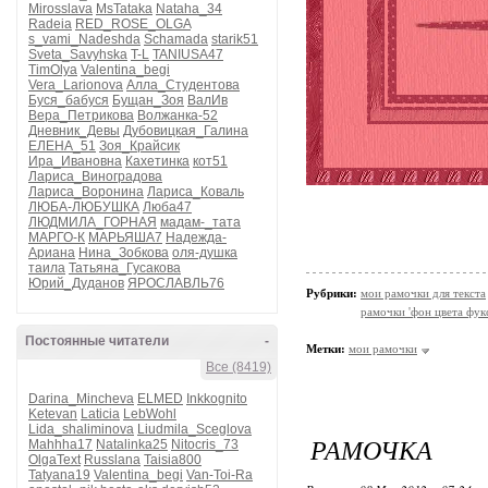
Mirosslava
MsTataka
Nataha_34
Radeia
RED_ROSE_OLGA
s_vami_Nadeshda
Schamada
starik51
Sveta_Savyhska
T-L
TANIUSA47
TimOlya
Valentina_begi
Vera_Larionova
Алла_Студентова
Буся_бабуся
Бущан_Зоя
ВалИв
Вера_Петрикова
Волжанка-52
Дневник_Девы
Дубовицкая_Галина
ЕЛЕНА_51
Зоя_Крайсик
Ира_Ивановна
Кахетинка
кот51
Лариса_Виноградова
Лариса_Воронина
Лариса_Коваль
ЛЮБА-ЛЮБУШКА
Люба47
ЛЮДМИЛА_ГОРНАЯ
мадам-_тата
МАРГО-К
МАРЬЯША7
Надежда-
Ариана
Нина_Зобкова
оля-душка
таила
Татьяна_Гусакова
Юрий_Дуданов
ЯРОСЛАВЛЬ76
Рубрики:
мои рамочки для текста
рамочки 'фон цвета фук
Постоянные читатели
-
Метки:
мои рамочки
Все (8419)
Darina_Mincheva
ELMED
Inkkognito
Ketevan
Laticia
LebWohl
Lida_shaliminova
Liudmila_Sceglova
РАМОЧКА
Mahhha17
Natalinka25
Nitocris_73
OlgaText
Russlana
Taisia800
Tatyana19
Valentina_begi
Van-Toi-Ra