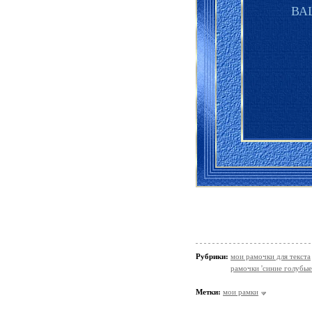
ВА
Рубрики:
мои рамочки для текста
рамочки 'синие голубые
Метки:
мои рамки