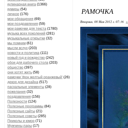
кулинарная книга
(1366)
РАМОЧКА
кумиры
(54)
личное
(176)
мои обращения
(69)
Вторник, 08 Мая 2012 г. 07:36
+
мои поздравления
(59)
мои рамочки для текста
(1780)
музыка всех поколений
(281)
музыкальные открытки
(32)
мы помним
(61)
мысли вслух
(203)
новости и политика
(111)
новый год и рождество
(242)
обои для рабочего стола
(203)
общество
(397)
они хотят жить
(58)
рамочки 'фон желтый оранжевый'
(26)
декор для дизайна
(517)
пасхальные элементы
(28)
пожелания
(32)
поздравления
(156)
Полезности
(124)
Полезные программы
(84)
Полезные сайты
(21)
Полезные советы
(285)
Приколы и юмор
(71)
Мужчины,пары
(17)