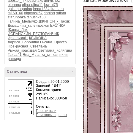
Вторник, 08 Мая 2012 г. 07:24
+
apostol_nik
besta-aks
dervish52
elennna
elina-elina11
fewral75
galkapogonina
irena1234
lira_lara
m160160
olgavosk57
ringing
rottam
staruhonka
tanushka68
Галина_Мелымко
ДЖИПСИ_-_Тасик
Домашний_калейдоскоп
ЕЖИЧКА
Жанна_Лях
ИСПАНСКИЙ_РЕСТОРАНЧИК
Ириночка61
КВИКОША
Лариса_Воронина
Оксана_Просто
Прекрасная_Светлана
Рыжая_красивая
Светлана_Колягина
Таиса41
Яна_М
лапка_мягкая
нили
рашида
Статистика
-
Создан: 20.01.2009
Записей: 10411
Комментариев:
295189
Написано: 330458
Отчеты:
Посетители
Поисковые фразы