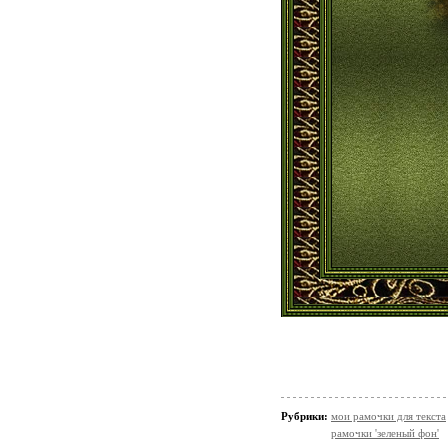
Рубрики:
мои рамочки для текста
рамочки 'зеленый фон'