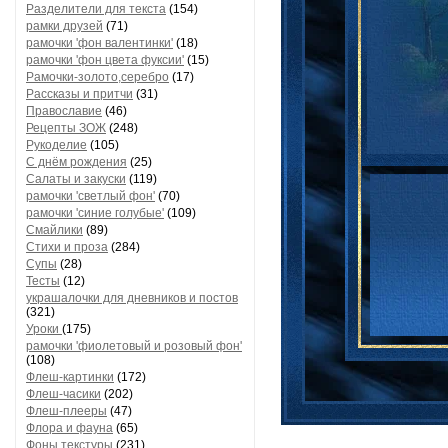
Разделители для текста
(154)
рамки друзей
(71)
рамочки 'фон валентинки'
(18)
рамочки 'фон цвета фуксии'
(15)
Рамочки-золото,серебро
(17)
Рассказы и притчи
(31)
Православие
(46)
Рецепты ЗОЖ
(248)
Рукоделие
(105)
С днём рождения
(25)
Салаты и закуски
(119)
рамочки 'светлый фон'
(70)
рамочки 'синие голубые'
(109)
Смайлики
(89)
Стихи и проза
(284)
Супы
(28)
Тесты
(12)
украшалочки для дневников и постов
(321)
Уроки
(175)
рамочки 'фиолетовый и розовый фон'
(108)
Флеш-картинки
(172)
Флеш-часики
(202)
Флеш-плееры
(47)
Флора и фауна
(65)
Фоны текстуры
(231)