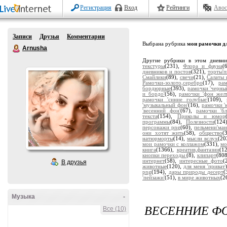
Регистрация
Вход
Рейтинги
Авос
Записи
Друзья
Комментарии
Выбрана рубрика
мои рамочки дл
Arnusha
Другие рубрики в этом дневн
текстуры
(231),
Флора и фауна
(
дневников и постов
(321),
торты'
Смайлики
(89),
свечи
(21),
Салаты 
Рамочки-золото,серебро
(17),
ра
бордюрные
(393),
рамочки 'черны
и бордо'
(56),
рамочки 'фон жел
рамочки 'синие голубые'
(109),
'музыкальный фон'
(16),
рамочки '
'весенний фон'
(67),
рамочки 'бл
текста
(154),
Приколы и юмор
программы
(84),
Полезности
(124
персонажи png
(60),
пельмени'ман
они хотят жить
(58),
общество
(
натюрморты
(14),
мысли вслух
(20
мои рамочки с коллажом
(331),
мо
книга
(1366),
креатив,фантазии
(1
кнопки переходы
(8),
клипарт
(80
интернет
(58),
интересные фото
(
В друзья
животные
(120),
для меня 'приват'
png
(194),
дары природы десерт
(
'пейзажи'
(51),
в мире животных
(2
Музыка
-
ВЕСЕННИЕ Ф
Все (10)