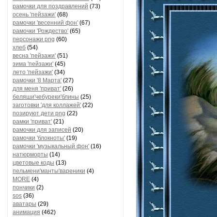
рамочки для поздравлений
(73)
осень 'пейзажи'
(68)
рамочки 'весенний фон'
(67)
рамочки 'Рождество'
(65)
персонажи png
(60)
хлеб
(54)
весна 'пейзажи'
(51)
зима 'пейзажи'
(45)
лето 'пейзажи'
(34)
рамочки '8 Марта'
(27)
для меня 'приват'
(26)
беляши'чебуреки'блины
(25)
заготовки 'для коллажей'
(22)
позируют дети png
(22)
рамки 'приват'
(21)
рамочки для записей
(20)
рамочки 'блокноты'
(19)
рамочки 'музыкальный фон'
(16)
натюрморты
(14)
цветовые коды
(13)
пельмени'манты'вареники
(4)
MORE
(4)
пончики
(2)
sos
(36)
аватары
(29)
анимация
(462)