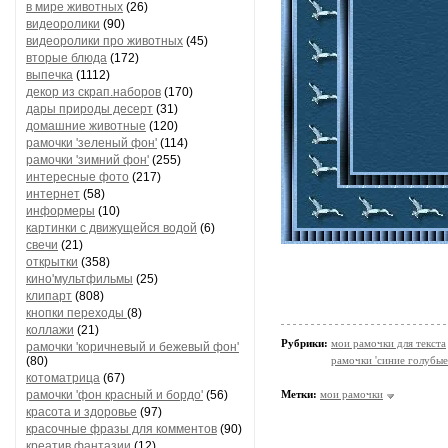
в мире животных
(26)
видеоролики
(90)
видеоролики про животных
(45)
вторые блюда
(172)
выпечка
(1112)
декор из скрап.наборов
(170)
дары природы десерт
(31)
домашние животные
(120)
рамочки 'зеленый фон'
(114)
рамочки 'зимний фон'
(255)
интересные фото
(217)
интернет
(58)
информеры
(10)
картинки с движущейся водой
(6)
свечи
(21)
открытки
(358)
кино'мультфильмы
(25)
клипарт
(808)
кнопки переходы
(8)
коллажи
(21)
Рубрики:
мои рамочки для текста
рамочки 'коричневый и бежевый фон'
(80)
рамочки 'синие голубые
котоматрица
(67)
рамочки 'фон красный и бордо'
(56)
Метки:
мои рамочки
красота и здоровье
(97)
красочные фразы для комментов
(90)
креатив,фантазии
(12)