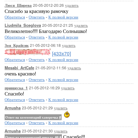
20-05-2012-20:26
удалить
Люся_Ширева
Спасибо за красивую рамочку
Обратиться
-
Ответить
-
К полной версии
20-05-2012-21:25
удалить
Liudmila_Sceglova
Великолепно!!!! Благодарю Солнышко!
Обратиться
-
Ответить
-
К полной версии
21-05-2012-06:18
удалить
Зоя_Крайсик
[433x70]
Обратиться
-
Ответить
-
К полной версии
21-05-2012-11:56
удалить
Mesabi_ArtCafe
очень красиво!
Обратиться
-
Ответить
-
К полной версии
21-05-2012-16:29
удалить
принцеска_1
Спасибо!
Обратиться
-
Ответить
-
К полной версии
23-05-2012-21:29
удалить
Arnusha
Ответ на комментарий хаверочка
#
Обратиться
-
Ответить
-
К полной версии
23-05-2012-21:30
удалить
Arnusha
Спасибо!!!
Ответ на комментарий никола_46
#