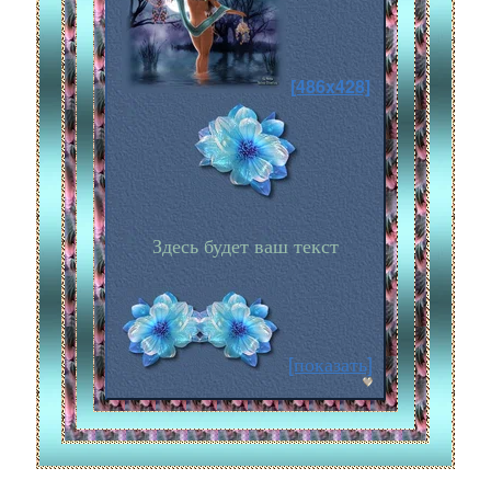
[486x428]
Здесь будет ваш текст
[показать]