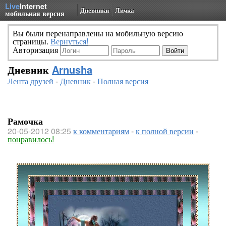
Live
Internet
Дневники
Личка
мобильная версия
Вы были перенаправлены на мобильную версию
страницы.
Вернуться!
Авторизация
Дневник
Arnusha
Лента друзей
-
Дневник
-
Полная версия
Рамочка
20-05-2012 08:25
к комментариям
-
к полной версии
-
понравилось!