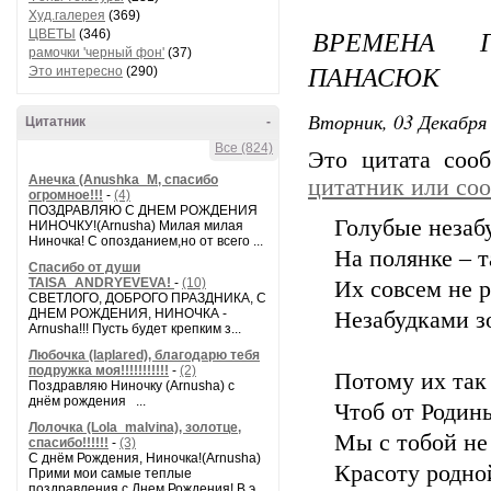
Худ.галерея
(369)
ВРЕМЕНА 
ЦВЕТЫ
(346)
рамочки 'черный фон'
(37)
ПАНАСЮК
Это интересно
(290)
Вторник, 03 Декабря 
Цитатник
-
Все (824)
Это цитата со
Анечка (Anushka_M, спасибо
цитатник или со
огромное!!!
-
(4)
ПОЗДРАВЛЯЮ С ДНЕМ РОЖДЕНИЯ
Голубые незаб
НИНОЧКУ!(Arnusha) Милая милая
Ниночка! С опозданием,но от всего ...
На полянке – т
Спасибо от души
TAISA_ANDRYEVEVA!
-
(10)
Их совсем не 
СВЕТЛОГО, ДОБРОГО ПРАЗДНИКА, С
ДНЕМ РОЖДЕНИЯ, НИНОЧКА -
Незабудками зо
Arnusha!!! Пусть будет крепким з...
Любочка (laplared), благодарю тебя
подружка моя!!!!!!!!!!!
-
(2)
Потому их так
Поздравляю Ниночку (Arnusha) с
днём рождения ...
Чтоб от Родин
Лолочка (Lola_malvina), золотце,
Мы с тобой не
спасибо!!!!!!
-
(3)
С днём Рождения, Ниночка!(Аrnusha)
Красоту родно
Прими мои самые теплые
поздравления с Днем Рождения! В э...