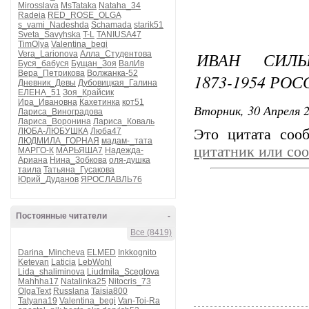
Mirosslava
MsTataka
Nataha_34
Radeia
RED_ROSE_OLGA
s_vami_Nadeshda
Schamada
starik51
Sveta_Savyhska
T-L
TANIUSA47
TimOlya
Valentina_begi
ИВАН СИЛЫ
Vera_Larionova
Алла_Студентова
Буся_бабуся
Бущан_Зоя
ВалИв
Вера_Петрикова
Волжанка-52
1873-1954 РО
Дневник_Девы
Дубовицкая_Галина
ЕЛЕНА_51
Зоя_Крайсик
Ира_Ивановна
Кахетинка
кот51
Вторник, 30 Апреля 2
Лариса_Виноградова
Лариса_Воронина
Лариса_Коваль
ЛЮБА-ЛЮБУШКА
Люба47
Это цитата со
ЛЮДМИЛА_ГОРНАЯ
мадам-_тата
цитатник или со
МАРГО-К
МАРЬЯША7
Надежда-
Ариана
Нина_Зобкова
оля-душка
таила
Татьяна_Гусакова
Юрий_Дуданов
ЯРОСЛАВЛЬ76
Постоянные читатели
-
Все (8419)
Darina_Mincheva
ELMED
Inkkognito
Ketevan
Laticia
LebWohl
Lida_shaliminova
Liudmila_Sceglova
Mahhha17
Natalinka25
Nitocris_73
OlgaText
Russlana
Taisia800
Tatyana19
Valentina_begi
Van-Toi-Ra