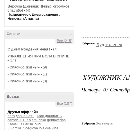
Верочка (Дневник_Девы), огромное
спасибо!
-
(4)
Поздравляю с Днем рождения ,
Ниночка! (Arnusha)
Ссылки
-
Все (215)
Рубрики:
Худ.галерея
С Днем Рождения меня !
-
(7)
УПРАЖНЕНИЯ ПРИ БОЛИ В СПИНЕ
-
(14)
«Спасибо, жизнь!»
-
(9)
«Спасибо, жизнь!»
-
(1)
ХУДОЖНИК А
«Спасибо, жизнь!»
-
(3)
Четверг, 05 Сентябр
Друзья
-
Все (187)
Друзья оффлайн
Кого давно нет?
Кого добавить?
capten_CHIKA
emuchka
geniavegas
Рубрики:
Худ.галерея
Kamelius
Larisa_Vini
Liudmila_Sceglova
lola-malvina