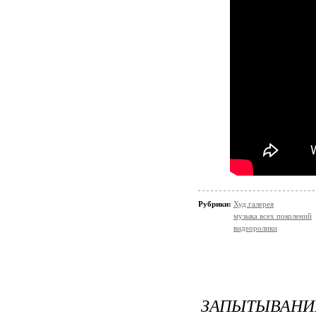
Рубрики:
Худ.галерея
музыка всех поколений
видеоролики
ЗАПЫТЫВА