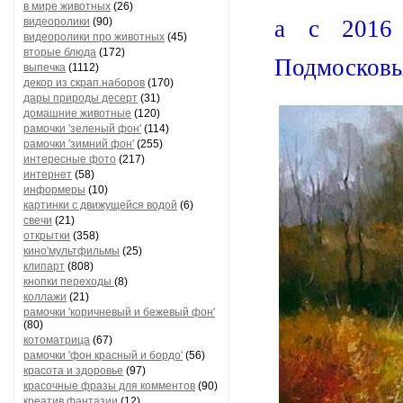
в мире животных
(26)
видеоролики
(90)
а с 2016
видеоролики про животных
(45)
вторые блюда
(172)
Подмосковь
выпечка
(1112)
декор из скрап.наборов
(170)
дары природы десерт
(31)
домашние животные
(120)
рамочки 'зеленый фон'
(114)
рамочки 'зимний фон'
(255)
интересные фото
(217)
интернет
(58)
информеры
(10)
картинки с движущейся водой
(6)
свечи
(21)
открытки
(358)
кино'мультфильмы
(25)
клипарт
(808)
кнопки переходы
(8)
коллажи
(21)
рамочки 'коричневый и бежевый фон'
(80)
котоматрица
(67)
рамочки 'фон красный и бордо'
(56)
красота и здоровье
(97)
красочные фразы для комментов
(90)
креатив,фантазии
(12)