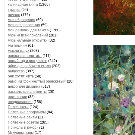
кулинарная книга
(1366)
кумиры
(54)
личное
(176)
мои обращения
(69)
мои поздравления
(59)
мои рамочки для текста
(1780)
музыка всех поколений
(281)
музыкальные открытки
(32)
мы помним
(61)
мысли вслух
(203)
новости и политика
(111)
новый год и рождество
(242)
обои для рабочего стола
(203)
общество
(397)
они хотят жить
(58)
рамочки 'фон желтый оранжевый'
(26)
декор для дизайна
(517)
пасхальные элементы
(28)
пожелания
(32)
поздравления
(156)
Полезности
(124)
Полезные программы
(84)
Полезные сайты
(21)
Полезные советы
(285)
Приколы и юмор
(71)
Мужчины,пары
(17)