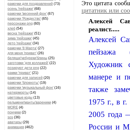
Это цитата соо
рамочки для поздравлений
(73)
осень 'пейзажи'
(68)
цитатник или со
рамочки 'весенний фон'
(67)
рамочки 'Рождество'
(65)
Алексей Са
персонажи png
(60)
реалист.....
хлеб
(54)
весна 'пейзажи'
(51)
Алексей Са
зима 'пейзажи'
(45)
лето 'пейзажи'
(34)
рамочки '8 Марта'
(27)
пейзажа (
для меня 'приват'
(26)
беляши'чебуреки'блины
(25)
Художник 
заготовки 'для коллажей'
(22)
позируют дети png
(22)
рамки 'приват'
(21)
манере и п
рамочки для записей
(20)
рамочки 'блокноты'
(19)
также заме
рамочки 'музыкальный фон'
(16)
натюрморты
(14)
цветовые коды
(13)
1975 г., в 
пельмени'манты'вареники
(4)
MORE
(4)
2005 года 
пончики
(2)
sos
(36)
аватары
(29)
России и М
анимация
(462)