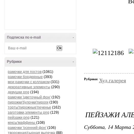
В
Подписка по e-mail
-
Рубрики
-
рамочки для постов
(1061)
рамочки бордюрные
(393)
Рубрики:
Худ.галерея
мои рамочки с коллажом
(331)
декоративные элементы
(290)
девушки png
(194)
рамочки 'цветочный фон'
(192)
пирожки'булочки'пироги
(190)
торты'пирожные'печенье
(162)
ПЕЙЗАЖИ АЛ
заготовки,элементы png
(129)
пейзажи png
(121)
кексы'маффины
(108)
Суббота, 14 Марта 2
рамочки 'осенний фон'
(106)
творожная/сырная выпечка
(88)