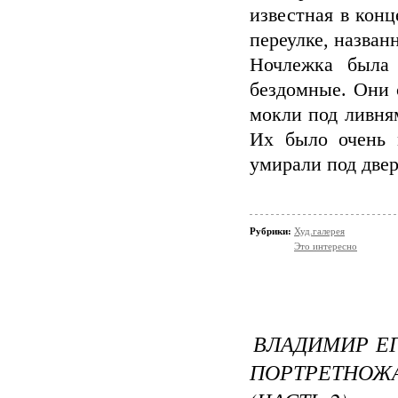
известная в кон
переулке, назван
Ночлежка была
бездомные. Они 
мокли под ливням
Их было очень 
умирали под две
Рубрики:
Худ.галерея
Это интересно
ВЛАДИМИР ЕГ
ПОРТРЕТНОЖ