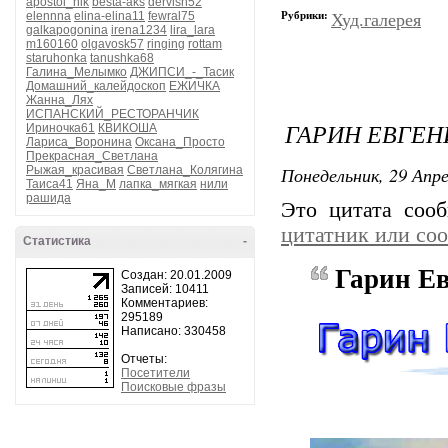
apostol_nik
besta-aks
dervish52
Рубрики:
elennna
elina-elina11
fewral75
Худ.галерея
galkapogonina
irena1234
lira_lara
m160160
olgavosk57
ringing
rottam
staruhonka
tanushka68
Галина_Мелымко
ДЖИПСИ_-_Тасик
Домашний_калейдоскоп
ЕЖИЧКА
Жанна_Лях
ИСПАНСКИЙ_РЕСТОРАНЧИК
ГАРИН ЕВГЕН
Ириночка61
КВИКОША
Лариса_Воронина
Оксана_Просто
Прекрасная_Светлана
Понедельник, 29 Апре
Рыжая_красивая
Светлана_Колягина
Таиса41
Яна_М
лапка_мягкая
нили
рашида
Это цитата соо
цитатник или со
Статистика
-
Гарин Ев
Создан: 20.01.2009
Записей: 10411
Комментариев:
295189
Написано: 330458
Отчеты:
Посетители
Поисковые фразы