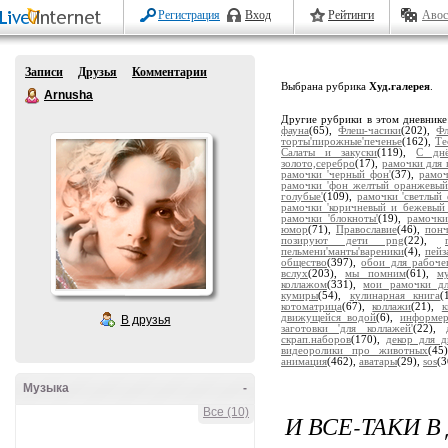
Регистрация
Вход
Рейтинги
Авос
Записи
Друзья
Комментарии
Выбрана рубрика
Худ.галерея
.
Arnusha
Другие рубрики в этом дневник
фауна
(65),
Флеш-часики
(202),
Ф
торты'пирожные'печенье
(162),
Те
Салаты и закуски
(119),
С дн
золото,серебро
(17),
рамочки для 
рамочки 'черный фон'
(37),
рамоч
рамочки 'фон желтый оранжевый
голубые'
(109),
рамочки 'светлый 
рамочки 'коричневый и бежевый
рамочки 'блокноты'
(19),
рамочки
юмор
(71),
Православие
(46),
пон
позируют дети png
(22),
пельмени'манты'вареники
(4),
пейз
общество
(397),
обои для рабоче
вслух
(203),
мы помним
(61),
м
коллажом
(331),
мои рамочки дл
кумиры
(54),
кулинарная книга
(
котоматрица
(67),
коллажи
(21),
движущейся водой
(6),
информе
В друзья
заготовки 'для коллажей'
(22),
скрап.наборов
(170),
декор для д
видеоролики про животных
(45
анимация
(462),
аватары
(29),
sos
(3
Музыка
-
Все (10)
И ВСЕ-ТАКИ 