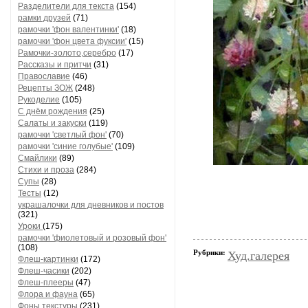
Разделители для текста
(154)
рамки друзей
(71)
рамочки 'фон валентинки'
(18)
рамочки 'фон цвета фуксии'
(15)
Рамочки-золото,серебро
(17)
Рассказы и притчи
(31)
Православие
(46)
Рецепты ЗОЖ
(248)
Рукоделие
(105)
С днём рождения
(25)
Салаты и закуски
(119)
рамочки 'светлый фон'
(70)
рамочки 'синие голубые'
(109)
Смайлики
(89)
Стихи и проза
(284)
Супы
(28)
Тесты
(12)
украшалочки для дневников и постов
(321)
Уроки
(175)
рамочки 'фиолетовый и розовый фон'
(108)
Рубрики:
Худ.галерея
Флеш-картинки
(172)
Флеш-часики
(202)
Флеш-плееры
(47)
Флора и фауна
(65)
Фоны текстуры
(231)