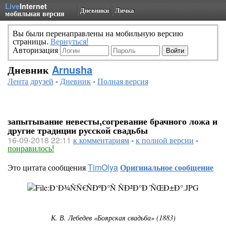
Live
Internet
Дневники
Личка
мобильная версия
Вы были перенаправлены на мобильную версию
страницы.
Вернуться!
Авторизация
Дневник
Arnusha
Лента друзей
-
Дневник
-
Полная версия
запытывание невесты,согревание брачного ложа и
другие традиции русской свадьбы
16-09-2018 22:11
к комментариям
-
к полной версии
-
понравилось!
Это цитата сообщения
TimOlya
Оригинальное сообщение
К. В. Лебедев «Боярская свадьба» (1883)