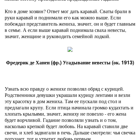
Кто в доме хозяин? Ответ мог дать каравай. Сваты брали в
руки каравай и поднимали его как можно выше. Если
побеждал представитель жениха, значит, он и будет главным
в семье. А если выше каравай поднимала сваха невесты,
значит, женщине и руководить семейной лодкой.
Фредерик де Ханен (фр.) Угадывание невесты (ок. 1913)
Узнать всю правду о женихе позволял обряд с курицей.
Родственники девушки украшали курицу лентами и везли
эту красотку в дом жениха. Там ее пускали под стол и
предлагали крупу. Если птица начинала громко кудахтать и
хлопать крыльями, значит, жениху не повезло - его жена
будет ворчливой. Гадание позволяли узнать и о том,
насколько крепкой будет любовь. На каравай ставили две
свечи, и хлеб задвигали в печь. Дальше смотрели: чья свечка
потухнет, тот и утратит любовь первым.