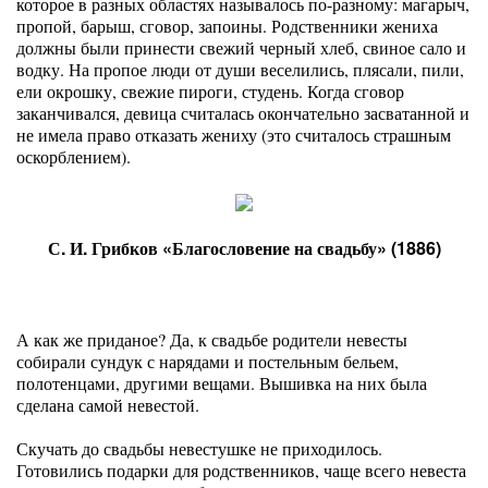
которое в разных областях называлось по-разному: магарыч,
пропой, барыш, сговор, запоины. Родственники жениха
должны были принести свежий черный хлеб, свиное сало и
водку. На пропое люди от души веселились, плясали, пили,
ели окрошку, свежие пироги, студень. Когда сговор
заканчивался, девица считалась окончательно засватанной и
не имела право отказать жениху (это считалось страшным
оскорблением).
С. И. Грибков «Благословение на свадьбу» (1886)
А как же приданое? Да, к свадьбе родители невесты
собирали сундук с нарядами и постельным бельем,
полотенцами, другими вещами. Вышивка на них была
сделана самой невестой.
Скучать до свадьбы невестушке не приходилось.
Готовились подарки для родственников, чаще всего невеста