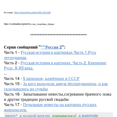
https://kulturologia.ru/blogs/050118/37308/
Источник:
https://ru.wikipedia.org/wiki/Русские_свадебные_обряды
************************************
Серия сообщений "
***Россия 2
":
Часть 1 -
Русская история в картинках.Часть 1.Русь
легендарная.
Часть 2 -
Русская история в картинах. Часть 2. Крещение
Руси. X-XII века.
...
Часть 14 -
5 шпионов, казнённых в СССР
Часть 15 -
За кого выходили замуж бесприданницы, и как
складывались их судьбы
Часть 16 - Запытывание невесты,согревание брачного ложа
и другие традиции русской свадьбы
Часть 17 -
Печальные невесты на картинах русских
живописцев.
вверх^
к полной версии
понравилось!
в evernote