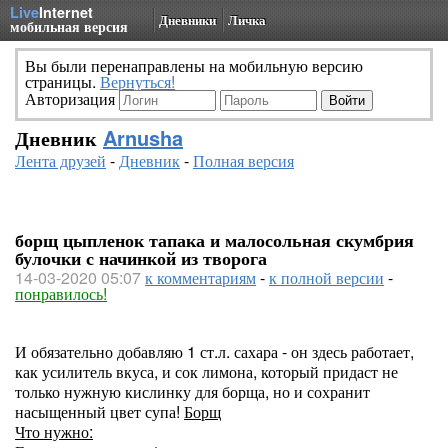
Live
Internet
Дневники
Личка
мобильная версия
Вы были перенаправлены на мобильную версию
страницы.
Вернуться!
Авторизация
Дневник
Arnusha
Лента друзей
-
Дневник
-
Полная версия
борщ цыпленок тапака и малосольная скумбрия
булочки с начинкой из творога
14-03-2020 05:07
к комментариям
-
к полной версии
-
понравилось!
И обязательно добавляю 1 ст.л. сахара - он здесь работает,
как усилитель вкуса, и сок лимона, который придаст не
только нужную кислинку для борща, но и сохранит
насыщенный цвет супа!
Борщ
Что нужно: