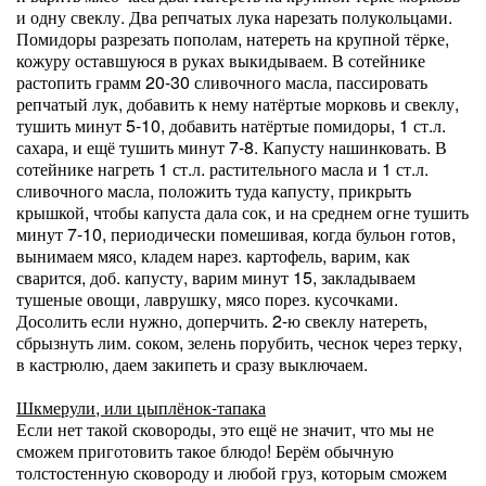
и одну свеклу. Два репчатых лука нарезать полукольцами.
Помидоры разрезать пополам, натереть на крупной тёрке,
кожуру оставшуюся в руках выкидываем. В сотейнике
растопить грамм 20-30 сливочного масла, пассировать
репчатый лук, добавить к нему натёртые морковь и свеклу,
тушить минут 5-10, добавить натёртые помидоры, 1 ст.л.
сахара, и ещё тушить минут 7-8. Капусту нашинковать. В
сотейнике нагреть 1 ст.л. растительного масла и 1 ст.л.
сливочного масла, положить туда капусту, прикрыть
крышкой, чтобы капуста дала сок, и на среднем огне тушить
минут 7-10, периодически помешивая, когда бульон готов,
вынимаем мясо, кладем нарез. картофель, варим, как
сварится, доб. капусту, варим минут 15, закладываем
тушеные овощи, лаврушку, мясо порез. кусочками.
Досолить если нужно, доперчить. 2-ю свеклу натереть,
сбрызнуть лим. соком, зелень порубить, чеснок через терку,
в кастрюлю, даем закипеть и сразу выключаем.
Шкмерули, или цыплёнок-тапака
Если нет такой сковороды, это ещё не значит, что мы не
сможем приготовить такое блюдо! Берём обычную
толстостенную сковороду и любой груз, которым сможем