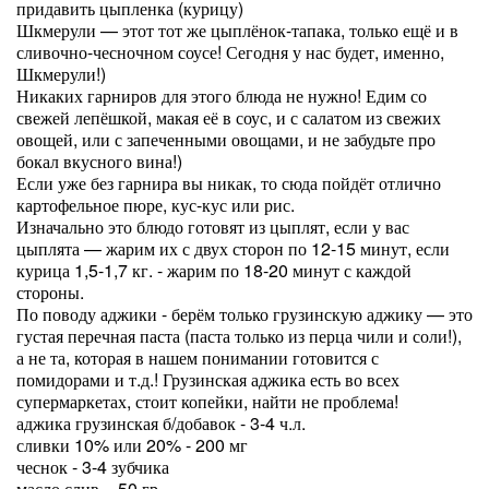
придавить цыпленка (курицу)
Шкмерули — этот тот же цыплёнок-тапака, только ещё и в
сливочно-чесночном соусе! Сегодня у нас будет, именно,
Шкмерули!)
Никаких гарниров для этого блюда не нужно! Едим со
свежей лепёшкой, макая её в соус, и с салатом из свежих
овощей, или с запеченными овощами, и не забудьте про
бокал вкусного вина!)
Если уже без гарнира вы никак, то сюда пойдёт отлично
картофельное пюре, кус-кус или рис.
Изначально это блюдо готовят из цыплят, если у вас
цыплята — жарим их с двух сторон по 12-15 минут, если
курица 1,5-1,7 кг. - жарим по 18-20 минут с каждой
стороны.
По поводу аджики - берём только грузинскую аджику — это
густая перечная паста (паста только из перца чили и соли!),
а не та, которая в нашем понимании готовится с
помидорами и т.д.! Грузинская аджика есть во всех
супермаркетах, стоит копейки, найти не проблема!
аджика грузинская б/добавок - 3-4 ч.л.
сливки 10% или 20% - 200 мг
чеснок - 3-4 зубчика
масло слив. - 50 гр