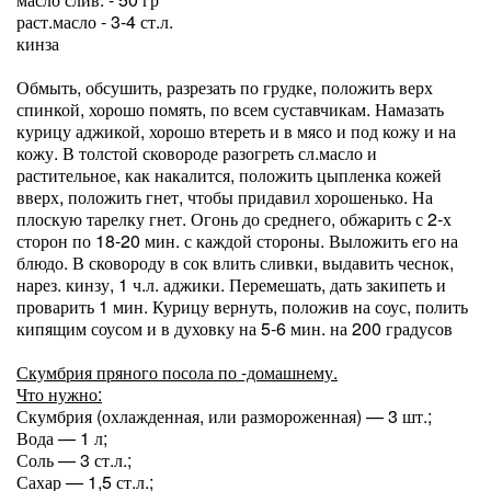
раст.масло - 3-4 ст.л.
кинза
Обмыть, обсушить, разрезать по грудке, положить верх
спинкой, хорошо помять, по всем суставчикам. Намазать
курицу аджикой, хорошо втереть и в мясо и под кожу и на
кожу. В толстой сковороде разогреть сл.масло и
растительное, как накалится, положить цыпленка кожей
вверх, положить гнет, чтобы придавил хорошенько. На
плоскую тарелку гнет. Огонь до среднего, обжарить с 2-х
сторон по 18-20 мин. с каждой стороны. Выложить его на
блюдо. В сковороду в сок влить сливки, выдавить чеснок,
нарез. кинзу, 1 ч.л. аджики. Перемешать, дать закипеть и
проварить 1 мин. Курицу вернуть, положив на соус, полить
кипящим соусом и в духовку на 5-6 мин. на 200 градусов
Скумбрия пряного посола по -домашнему.
Что нужно:
Скумбрия (охлажденная, или размороженная) — 3 шт.;
Вода — 1 л;
Соль — 3 ст.л.;
Сахар — 1,5 ст.л.;