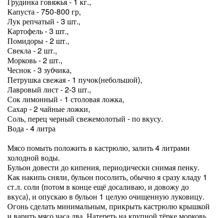
Грудинка говяжья - 1 кг.,
Капуста - 750-800 гр,
Лук репчатый - 3 шт.,
Картофель - 3 шт.,
Помидоры - 2 шт.,
Свекла - 2 шт.,
Морковь - 2 шт.,
Чеснок - 3 зубчика,
Петрушка свежая - 1 пучок(небольшой),
Лавровый лист - 2-3 шт.,
Сок лимонный - 1 столовая ложка,
Сахар - 2 чайные ложки,
Соль, перец черный свежемолотый - по вкусу.
Вода - 4 литра
Мясо помыть положить в кастрюлю, залить 4 литрами
холодной воды.
Бульон довести до кипения, периодически снимая пенку.
Как накипь сняли, бульон посолить, обычно я сразу кладу 1
ст.л. соли (потом в конце ещё досаливаю, и довожу до
вкуса), и опускаю в бульон 1 целую очищенную луковицу.
Огонь сделать минимальным, прикрыть кастрюлю крышкой
и варить мясо часа два. Натереть на крупной тёрке морковь