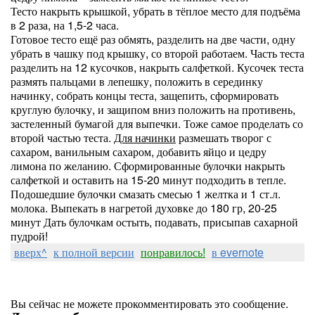
Тесто накрыть крышкой, убрать в тёплое место для подъёма
в 2 раза, на 1,5-2 часа.
Готовое тесто ещё раз обмять, разделить на две части, одну
убрать в чашку под крышку, со второй работаем. Часть теста
разделить на 12 кусочков, накрыть салфеткой. Кусочек теста
размять пальцами в лепешку, положить в серединку
начинку, собрать концы теста, защепить, сформировать
круглую булочку, и защипом вниз положить на противень,
застеленный бумагой для выпечки. Тоже самое проделать со
второй частью теста.
Для начинки
размешать творог с
сахаром, ванильным сахаром, добавить яйцо и цедру
лимона по желанию. Сформированные булочки накрыть
салфеткой и оставить на 15-20 минут подходить в тепле.
Подошедшие булочки смазать смесью 1 желтка и 1 ст.л.
молока. Выпекать в нагретой духовке до 180 гр, 20-25
минут Дать булочкам остыть, подавать, присыпав сахарной
пудрой!
вверх^
к полной версии
понравилось!
в evernote
Вы сейчас не можете прокомментировать это сообщение.