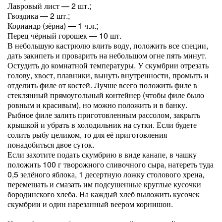
Лавровый лист — 2 шт.;
Гвоздика — 2 шт.;
Кориандр (зёрна) — 1 ч.л.;
Перец чёрный горошек — 10 шт.
В небольшую кастрюлю влить воду, положить все специи,
дать закипеть и проварить на небольшом огне пять минут.
Остудить до комнатной температуры. У скумбрии отрезать
голову, хвост, плавники, вынуть внутренности, промыть и
отделить филе от костей. Лучше всего положить филе в
стеклянный прямоугольный контейнер (чтобы филе было
ровным и красивым), но можно положить и в банку.
Рыбное филе залить приготовленным рассолом, закрыть
крышкой и убрать в холодильник на сутки. Если будете
солить рыбу целиком, то для её приготовления
понадобиться двое суток.
Если захотите подать скумбрию в виде канапе, в чашку
положить 100 г творожного сливочного сыра, натереть туда
0,5 зелёного яблока, 1 десертную ложку столового хрена,
перемешать и смазать им подсушенные круглые кусочки
бородинского хлеба. На каждый хлеб выложить кусочек
скумбрии и один нарезанный веером корнишон.