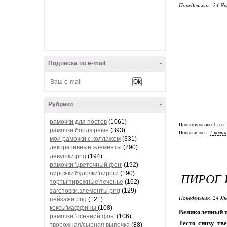
Понедельник, 24 Ян
Подписка по e-mail
-
Рубрики
-
рамочки для постов
(1061)
Процитировано
1 раз
рамочки бордюрные
(393)
Понравилось:
1 польз
мои рамочки с коллажом
(331)
декоративные элементы
(290)
девушки png
(194)
рамочки 'цветочный фон'
(192)
пирожки'булочки'пироги
(190)
ПИРОГ 
торты'пирожные'печенье
(162)
заготовки,элементы png
(129)
Понедельник, 24 Ян
пейзажи png
(121)
кексы'маффины
(108)
Великолепный п
рамочки 'осенний фон'
(106)
Тесто снизу тв
творожная/сырная выпечка
(88)