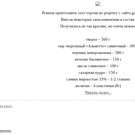
Решила приготовить этот тортик по рецепту с сайта ga
Внесла некоторые свои изменения в состав.
Получилось не так красиво, но очень нежно
творог – 500 г
сыр творожный «Альметте» сливочный – 300
черника замороженная – 300 г
печенье бисквитное – 150 г
масло сливочное – 100 г
сахарная пудра – 150 г
сливки жирностью 33% – 1/2 стакана
желатин – 4 пластинки (8г)
Читать далее...
ая книга
ователям