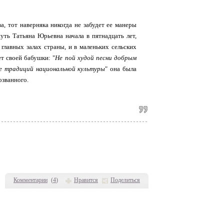
а, тот наверняка никогда не забудет ее манеры
уть Татьяна Юрьевна начала в пятнадцать лет,
главных залах страны, и в маленьких сельских
ет своей бабушки: "
Не пой худой песни добрым
ние традиций национальной культуры
" она была
озванного.
Комментарии
(
4
)
Нравится
Поделиться