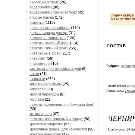
в мире животных
(26)
видеоролики
(90)
видеоролики про животных
(45)
вторые блюда
(172)
выпечка
(1112)
декор из скрап.наборов
(170)
дары природы десерт
(31)
домашние животные
(120)
рамочки 'зеленый фон'
(114)
СО
рамочки 'зимний фон'
(255)
интересные фото
(217)
интернет
(58)
информеры
(10)
Рубрики:
кулинарн
картинки с движущейся водой
(6)
свечи
(21)
открытки
(358)
кино'мультфильмы
(25)
Процитировано
10 раз
клипарт
(808)
Понравилось:
2 польз
кнопки переходы
(8)
коллажи
(21)
рамочки 'коричневый и бежевый фон'
(80)
котоматрица
(67)
ЧЕРНИ
рамочки 'фон красный и бордо'
(56)
красота и здоровье
(97)
Понедельник, 24 Ян
красочные фразы для комментов
(90)
креатив,фантазии
(12)