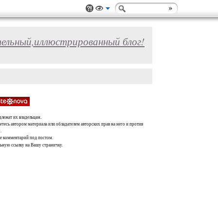
ельный,иллюстрированный блог!
длежат их владельцам.
тесь автором материала или обладателем авторских прав на него и против
.
те комментарий под постом.
льную ссылку на Вашу страничку.