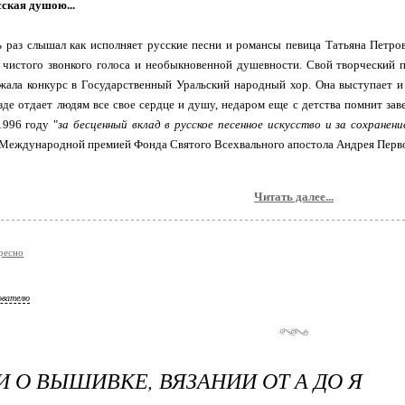
ская душою...
ь раз слышал как исполняет русские песни и романсы певица Татьяна Петров
 чистого звонкого голоса и необыкновенной душевности. Свой творческий п
жала конкурс в Государственный Уральский народный хор. Она выступает и 
езде отдает людям все свое сердце и душу, недаром еще с детства помнит зав
1996 году "
за бесценный вклад в русское песенное искусство и за сохране
 Международной премией Фонда Святого Всехвального апостола Андрея Перв
Читать далее...
ресно
ователю
 О ВЫШИВКЕ, ВЯЗАНИИ ОТ А ДО Я