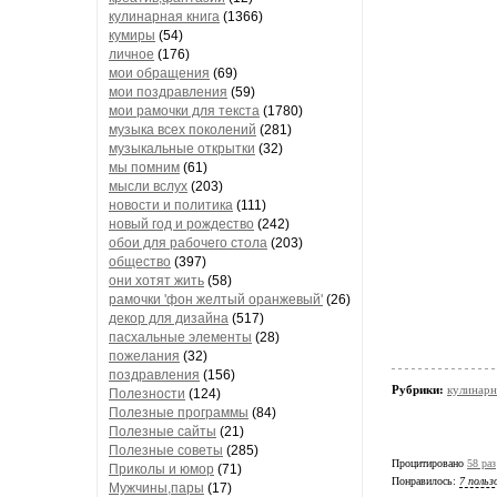
кулинарная книга
(1366)
кумиры
(54)
личное
(176)
мои обращения
(69)
мои поздравления
(59)
мои рамочки для текста
(1780)
музыка всех поколений
(281)
музыкальные открытки
(32)
мы помним
(61)
мысли вслух
(203)
новости и политика
(111)
новый год и рождество
(242)
обои для рабочего стола
(203)
общество
(397)
они хотят жить
(58)
рамочки 'фон желтый оранжевый'
(26)
декор для дизайна
(517)
пасхальные элементы
(28)
пожелания
(32)
поздравления
(156)
Рубрики:
кулинарн
Полезности
(124)
Полезные программы
(84)
Полезные сайты
(21)
Полезные советы
(285)
Процитировано
58 раз
Приколы и юмор
(71)
Понравилось:
7 польз
Мужчины,пары
(17)