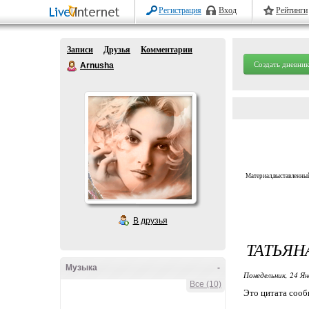
Регистрация
Вход
Рейтинги
Записи
Друзья
Комментарии
Создать дневник
Arnusha
Материал,выставленный
В друзья
ТАТЬЯН
Музыка
-
Понедельник, 24 Ян
Все (10)
Это цитата соо