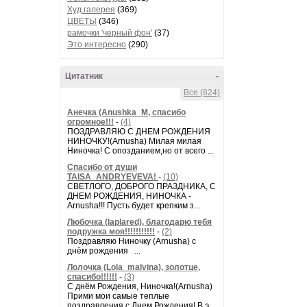
Худ.галерея
(369)
ЦВЕТЫ
(346)
рамочки 'черный фон'
(37)
Это интересно
(290)
Цитатник
-
Все (824)
Анечка (Anushka_M, спасибо
огромное!!!
-
(4)
ПОЗДРАВЛЯЮ С ДНЕМ РОЖДЕНИЯ
НИНОЧКУ!(Arnusha) Милая милая
Ниночка! С опозданием,но от всего ...
Спасибо от души
TAISA_ANDRYEVEVA!
-
(10)
СВЕТЛОГО, ДОБРОГО ПРАЗДНИКА, С
ДНЕМ РОЖДЕНИЯ, НИНОЧКА -
Arnusha!!! Пусть будет крепким з...
Любочка (laplared), благодарю тебя
подружка моя!!!!!!!!!!!
-
(2)
Поздравляю Ниночку (Arnusha) с
днём рождения ...
Лолочка (Lola_malvina), золотце,
спасибо!!!!!!
-
(3)
С днём Рождения, Ниночка!(Аrnusha)
Прими мои самые теплые
поздравления с Днем Рождения! В э...