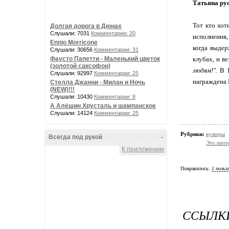
Татьяна рус
Тот кто хот
Долгая дорога в Дюнах
Слушали: 7031
Комментарии: 20
исполнения,
Ennio Morricone
когда выдер
Слушали: 30656
Комментарии: 31
клубах, и в
Фаусто Папетти - Маленький цветок
(золотой саксофон)
людям!".
В 
Слушали: 92997
Комментарии: 25
награждена
Стелла Джанни - Милан и Ночь
(NEW)!!!
Слушали: 10430
Комментарии: 8
А Алёшин Хрусталь и шампанское
Слушали: 14124
Комментарии: 25
Рубрики:
кумиры
Всегда под рукой
-
Это инте
К приложению
Понравилось:
1 польз
ССЫЛКИ