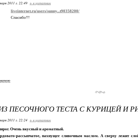
варя 2011 г. 22:49
+ в цитатник
liveinternet.ru/users/sunny...t90358200/
Спасибо!!!
ователю
ИЗ ПЕСОЧНОГО ТЕСТА С КУРИЦЕЙ И 
варя 2011 г. 22:24
+ в цитатник
ирог. Очень вкусный и ароматный.
ердовато-рассыпчатое, пахнущее сливочным маслом. А сверху лежит слой