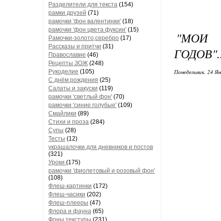
Разделители для текста
(154)
рамки друзей
(71)
рамочки 'фон валентинки'
(18)
рамочки 'фон цвета фуксии'
(15)
"МО
Рамочки-золото,серебро
(17)
Рассказы и притчи
(31)
ГОДОВ".
Православие
(46)
Рецепты ЗОЖ
(248)
Понедельник, 24 Ян
Рукоделие
(105)
С днём рождения
(25)
Салаты и закуски
(119)
рамочки 'светлый фон'
(70)
рамочки 'синие голубые'
(109)
Смайлики
(89)
Стихи и проза
(284)
Супы
(28)
Тесты
(12)
украшалочки для дневников и постов
(321)
Уроки
(175)
рамочки 'фиолетовый и розовый фон'
(108)
Флеш-картинки
(172)
Флеш-часики
(202)
Флеш-плееры
(47)
Флора и фауна
(65)
Фоны текстуры
(231)