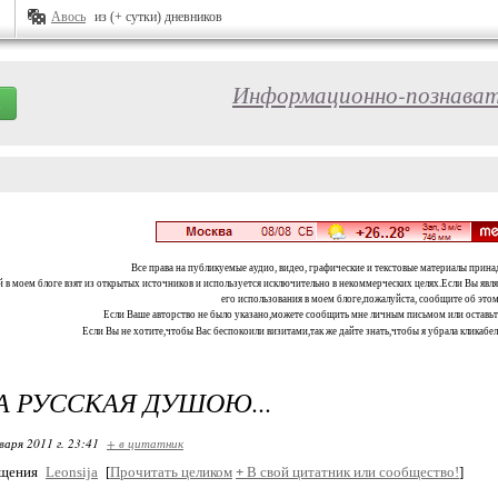
Авось
из (+ сутки) дневников
Информационно-познават
Все права на публикуемые аудио, видео, графические и текстовые материалы прина
 в моем блоге взят из открытых источников и используется исключительно в некоммерческих целях.Если Вы являе
его использования в моем блоге,пожалуйста, сообщите об этом
Если Ваше авторство не было указано,можете сообщить мне личным письмом или оставь
Если Вы не хотите,чтобы Вас беспокоили визитами,так же дайте знать,чтобы я убрала кликабе
А РУССКАЯ ДУШОЮ...
варя 2011 г. 23:41
+ в цитатник
бщения
Leonsija
[
Прочитать целиком
+
В свой цитатник или сообщество!
]