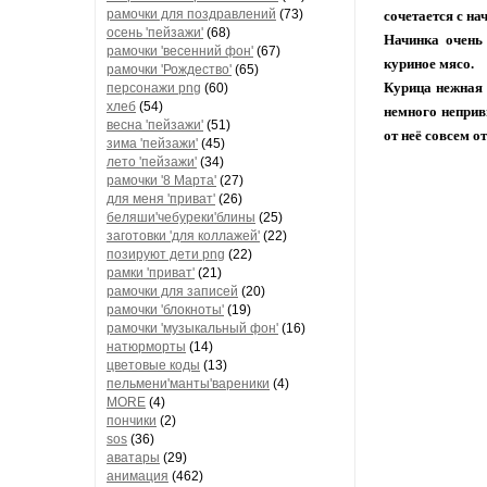
рамочки для поздравлений
(73)
сочетается с на
осень 'пейзажи'
(68)
Начинка очень 
рамочки 'весенний фон'
(67)
куриное мясо.
рамочки 'Рождество'
(65)
Курица нежная 
персонажи png
(60)
хлеб
(54)
немного неприв
весна 'пейзажи'
(51)
от неё совсем от
зима 'пейзажи'
(45)
лето 'пейзажи'
(34)
рамочки '8 Марта'
(27)
для меня 'приват'
(26)
беляши'чебуреки'блины
(25)
заготовки 'для коллажей'
(22)
позируют дети png
(22)
рамки 'приват'
(21)
рамочки для записей
(20)
рамочки 'блокноты'
(19)
рамочки 'музыкальный фон'
(16)
натюрморты
(14)
цветовые коды
(13)
пельмени'манты'вареники
(4)
MORE
(4)
пончики
(2)
sos
(36)
аватары
(29)
анимация
(462)