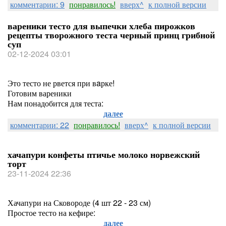
комментарии: 9
понравилось!
вверх^
к полной версии
вареники тесто для выпечки хлеба пирожков
рецепты творожного теста черный принц грибной
суп
02-12-2024 03:01
Это тесто не рвется при вaрке!
Готовим вареники
Нам понадобится для теста:
далее
комментарии: 22
понравилось!
вверх^
к полной версии
хачапури конфеты птичье молоко норвежский
торт
23-11-2024 22:36
Хачапури на Сковороде (4 шт 22 - 23 см)
Простое тесто на кефире:
далее