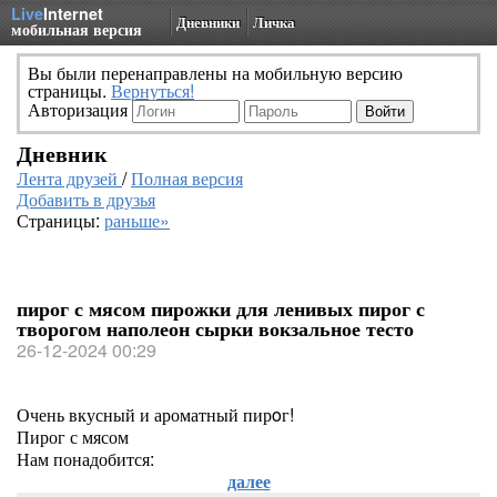
Live
Internet
Дневники
Личка
мобильная версия
Вы были перенаправлены на мобильную версию
страницы.
Вернуться!
Авторизация
Дневник
Лента друзей
/
Полная версия
Добавить в друзья
Страницы:
раньше»
пирог с мясом пирожки для ленивых пирог с
творогом наполеон сырки вокзальное тесто
26-12-2024 00:29
Очень вкусный и ароматный пирoг!
Пирог с мясом
Нам понадобится:
далее