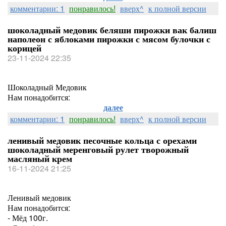
комментарии: 1
понравилось!
вверх^
к полной версии
шоколадный медовик беляши пирожки вак балиш
наполеон с яблоками пирожки с мясом булочки с
корицей
23-11-2024 22:35
Шоколадный Медовик
Нам понадобится:
далее
комментарии: 1
понравилось!
вверх^
к полной версии
ленивый медовик песочные кольца с орехами
шоколадный меренговый рулет творожный
масляный крем
16-11-2024 21:25
Ленивый медовик
Нам понадобится:
- Мёд 100г.