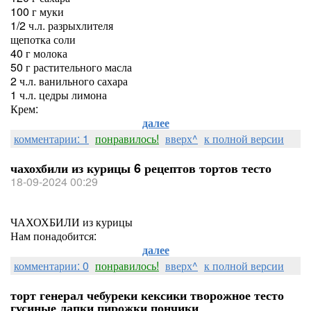
100 г муки
1/2 ч.л. разрыхлителя
щепотка соли
40 г молока
50 г растительного масла
2 ч.л. ванильного сахара
1 ч.л. цедры лимона
Крем:
далее
комментарии: 1
понравилось!
вверх^
к полной версии
чахохбили из курицы 6 рецептов тортов тесто
18-09-2024 00:29
ЧАХОХБИЛИ из курицы
Нам понадобится:
далее
комментарии: 0
понравилось!
вверх^
к полной версии
торт генерал чебуреки кексики творожное тесто
гусиные лапки пирожки пончики