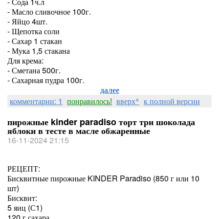
- Сода 1ч.л
- Масло сливочное 100г.
- Яйцо 4шт.
- Щепотка соли
- Сахар 1 стакан
- Мука 1,5 стакана
Для крема:
- Сметана 500г.
- Сахарная пудра 100г.
далее
комментарии: 1
понравилось!
вверх^
к полной версии
пирожные kinder paradiso торт три шоколада
яблоки в тесте в масле обжаренные
16-11-2024 21:15
РЕЦЕПТ:
Бисквитные пирожные KINDER Paradiso (850 г или 10
шт)
Бисквит:
5 яиц (С1)
120 г сахара