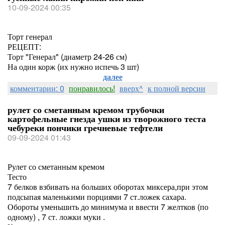
10-09-2024 00:35
Торт генерал
РЕЦЕПТ:
Торт "Генерал" (диаметр 24-26 см)
На один корж (их нужно испечь 3 шт)
далее
комментарии: 0
понравилось!
вверх^
к полной версии
рулет со сметанным кремом трубочки
картофельные гнезда ушки из творожного теста
чебуреки пончики гречневые тефтели
09-09-2024 01:43
Рулет со сметанным кремом
Тесто
7 белков взбивать на больших оборотах миксера,при этом
подсыпая маленькими порциями 7 ст.ложек сахара.
Обороты уменьшить до минимума и ввести 7 желтков (по
одному) , 7 ст. ложки муки .