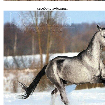
серебристо-буланая