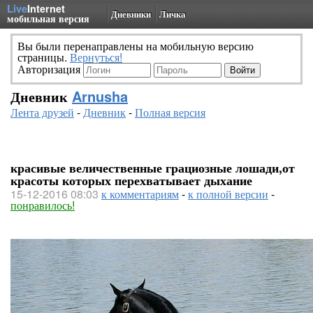
Live
Internet
Дневники
Личка
мобильная версия
Вы были перенаправлены на мобильную версию
страницы.
Вернуться!
Авторизация
Дневник
Arnusha
Лента друзей
-
Дневник
-
Полная версия
красивые величественные грациозные лошади,от
красоты которых перехватывает дыхание
15-12-2016 08:03
к комментариям
-
к полной версии
-
понравилось!