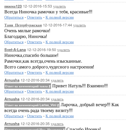
12-12-2016-15:53
удалить
пижма123
Всегда Ниночка рамочки у тебя, красивые!!!
Обратиться
-
Ответить
-
К полной версии
12-12-2016-17:44
удалить
Таня_Петербуржская
Очень милые рамочки!
Благодарю, Ниночка!
Обратиться
-
Ответить
-
К полной версии
12-12-2016-19:50
удалить
Svet-A-Lana
Ниночка,спасибо большое!
Рамочки,как всегда,очень изысканные.
Всего самого доброго,чудесного настроения!
Обратиться
-
Ответить
-
К полной версии
12-12-2016-20:34
удалить
Arnusha
Привет Натуль!!! Взаимно!!!
Ответ на комментарий таила
#
Обратиться
-
Ответить
-
К полной версии
12-12-2016-20:34
удалить
Arnusha
Ларочка, добрый вечер!!! Как
Ответ на комментарий Larisa_Vini
#
всегда очень рада твоему визиту!!!
Обратиться
-
Ответить
-
К полной версии
12-12-2016-20:35
удалить
Arnusha
Спасибо Ирочка!
Ответ на комментарий Ира_Ивановна
#