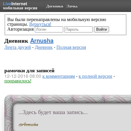
Live
Internet
Дневники
Личка
мобильная версия
Вы были перенаправлены на мобильную версию
страницы.
Вернуться!
Авторизация
Дневник
Arnusha
Лента друзей
-
Дневник
-
Полная версия
рамочки для записей
12-12-2016 08:00
к комментариям
-
к полной версии
-
понравилось!
...Здесь будет ваша запись...