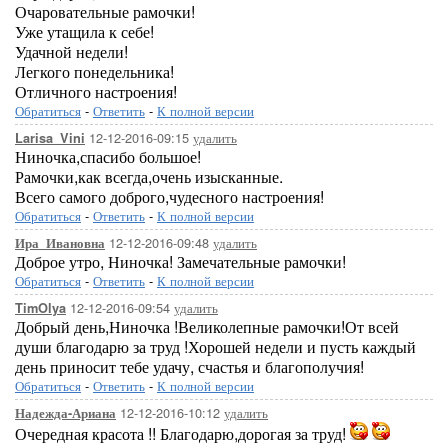
Очаровательные рамочки!
Уже утащила к себе!
Удачной недели!
Легкого понедельника!
Отличного настроения!
Обратиться
-
Ответить
-
К полной версии
12-12-2016-09:15
удалить
Larisa_Vini
Ниночка,спасибо большое!
Рамочки,как всегда,очень изысканные.
Всего самого доброго,чудесного настроения!
Обратиться
-
Ответить
-
К полной версии
12-12-2016-09:48
удалить
Ира_Ивановна
Доброе утро, Ниночка! Замечательные рамочки!
Обратиться
-
Ответить
-
К полной версии
12-12-2016-09:54
удалить
TimOlya
Добрый день,Ниночка !Великолепные рамочки!От всей
души благодарю за труд !Хорошей недели и пусть каждый
день приносит тебе удачу, счастья и благополучия!
Обратиться
-
Ответить
-
К полной версии
12-12-2016-10:12
удалить
Надежда-Ариана
Очередная красота !! Благодарю,дорогая за труд!