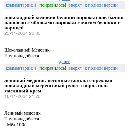
комментарии: 1
понравилось!
вверх^
к полной версии
шоколадный медовик беляши пирожки вак балиш
наполеон с яблоками пирожки с мясом булочки с
корицей
23-11-2024 22:35
Шоколадный Медовик
Нам понадобится:
далее
комментарии: 1
понравилось!
вверх^
к полной версии
ленивый медовик песочные кольца с орехами
шоколадный меренговый рулет творожный
масляный крем
16-11-2024 21:25
Ленивый медовик
Нам понадобится:
- Мёд 100г.