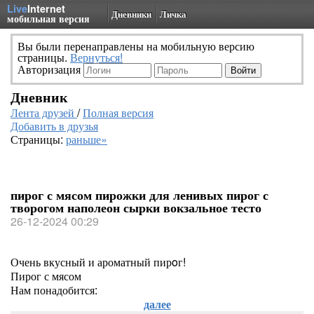
Live
Internet
Дневники
Личка
мобильная версия
Вы были перенаправлены на мобильную версию
страницы.
Вернуться!
Авторизация
Дневник
Лента друзей
/
Полная версия
Добавить в друзья
Страницы:
раньше»
пирог с мясом пирожки для ленивых пирог с
творогом наполеон сырки вокзальное тесто
26-12-2024 00:29
Очень вкусный и ароматный пирoг!
Пирог с мясом
Нам понадобится:
далее