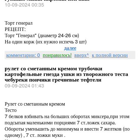
10-09-2024 00:35
Торт генерал
РЕЦЕПТ:
Торт "Генерал" (диаметр 24-26 см)
На один корж (их нужно испечь 3 шт)
далее
комментарии: 0
понравилось!
вверх^
к полной версии
рулет со сметанным кремом трубочки
картофельные гнезда ушки из творожного теста
чебуреки пончики гречневые тефтели
09-09-2024 01:43
Рулет со сметанным кремом
Тесто
7 белков взбивать на больших оборотах миксера,при этом
подсыпая маленькими порциями 7 ст.ложек сахара.
Обороты уменьшить до минимума и ввести 7 желтков (по
одному) , 7 ст. ложки муки .