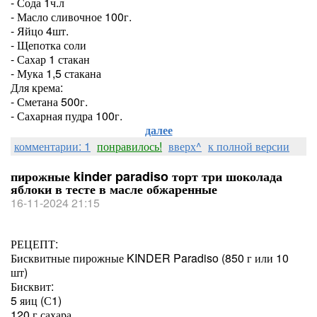
- Сода 1ч.л
- Масло сливочное 100г.
- Яйцо 4шт.
- Щепотка соли
- Сахар 1 стакан
- Мука 1,5 стакана
Для крема:
- Сметана 500г.
- Сахарная пудра 100г.
далее
комментарии: 1
понравилось!
вверх^
к полной версии
пирожные kinder paradiso торт три шоколада
яблоки в тесте в масле обжаренные
16-11-2024 21:15
РЕЦЕПТ:
Бисквитные пирожные KINDER Paradiso (850 г или 10
шт)
Бисквит:
5 яиц (С1)
120 г сахара