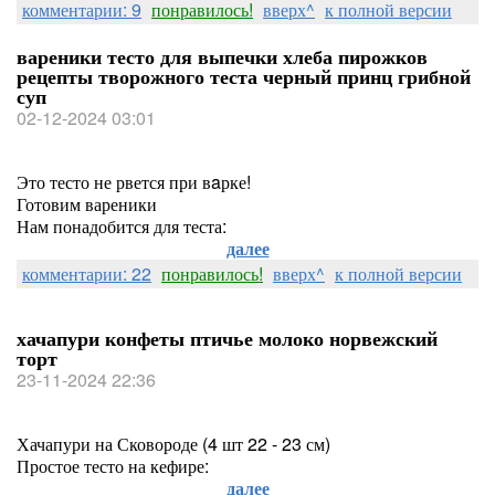
комментарии: 9
понравилось!
вверх^
к полной версии
вареники тесто для выпечки хлеба пирожков
рецепты творожного теста черный принц грибной
суп
02-12-2024 03:01
Это тесто не рвется при вaрке!
Готовим вареники
Нам понадобится для теста:
далее
комментарии: 22
понравилось!
вверх^
к полной версии
хачапури конфеты птичье молоко норвежский
торт
23-11-2024 22:36
Хачапури на Сковороде (4 шт 22 - 23 см)
Простое тесто на кефире:
далее