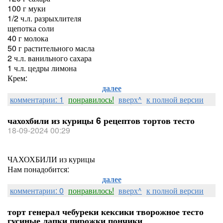
100 г муки
1/2 ч.л. разрыхлителя
щепотка соли
40 г молока
50 г растительного масла
2 ч.л. ванильного сахара
1 ч.л. цедры лимона
Крем:
далее
комментарии: 1
понравилось!
вверх^
к полной версии
чахохбили из курицы 6 рецептов тортов тесто
18-09-2024 00:29
ЧАХОХБИЛИ из курицы
Нам понадобится:
далее
комментарии: 0
понравилось!
вверх^
к полной версии
торт генерал чебуреки кексики творожное тесто
гусиные лапки пирожки пончики