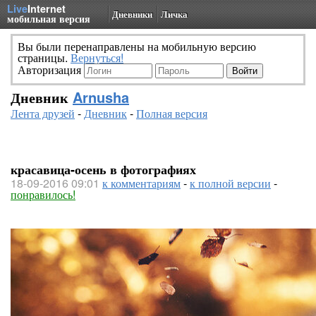
Live
Internet
Дневники
Личка
мобильная версия
Вы были перенаправлены на мобильную версию
страницы.
Вернуться!
Авторизация
Дневник
Arnusha
Лента друзей
-
Дневник
-
Полная версия
красавица-осень в фотографиях
18-09-2016 09:01
к комментариям
-
к полной версии
-
понравилось!