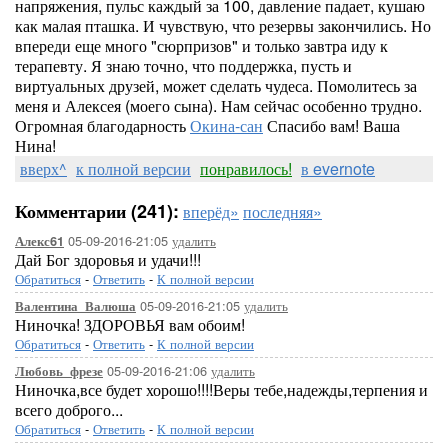
напряжения, пульс каждый за 100, давление падает, кушаю
как малая пташка. И чувствую, что резервы закончились. Но
впереди еще много "сюрпризов" и только завтра иду к
терапевту. Я знаю точно, что поддержка, пусть и
виртуальных друзей, может сделать чудеса. Помолитесь за
меня и Алексея (моего сына). Нам сейчас особенно трудно.
Огромная благодарность
Окина-сан
Спасибо вам! Ваша
Нина!
вверх^
к полной версии
понравилось!
в evernote
Комментарии (241):
вперёд»
последняя»
05-09-2016-21:05
удалить
Алекс61
Дай Бог здоровья и удачи!!!
Обратиться
-
Ответить
-
К полной версии
05-09-2016-21:05
удалить
Валентина_Валюша
Ниночка! ЗДОРОВЬЯ вам обоим!
Обратиться
-
Ответить
-
К полной версии
05-09-2016-21:06
удалить
Любовь_фрезе
Ниночка,все будет хорошо!!!!Веры тебе,надежды,терпения и
всего доброго...
Обратиться
-
Ответить
-
К полной версии