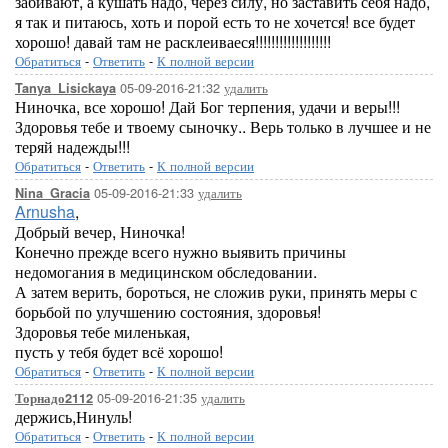
забивают, а кушать надо, через силу, но заставить себя надо,
я так и питаюсь, хоть и порой есть то не хочется! все будет
хорошо! давай там не расклеиваеся!!!!!!!!!!!!!!!!!!!
Обратиться
-
Ответить
-
К полной версии
05-09-2016-21:32
удалить
Tanya_Lisickaya
Ниночка, все хорошо! Дай Бог терпения, удачи и веры!!!
Здоровья тебе и твоему сыночку.. Верь только в лучшее и не
теряй надежды!!!
Обратиться
-
Ответить
-
К полной версии
05-09-2016-21:33
удалить
Nina_Gracia
Arnusha
,
Добрый вечер, Ниночка!
Конечно прежде всего нужно выявить причины
недомогания в медицинском обследовании.
А затем верить, бороться, не сложив руки, принять меры с
борьбой по улучшению состояния, здоровья!
Здоровья тебе миленькая,
пусть у тебя будет всё хорошо!
Обратиться
-
Ответить
-
К полной версии
05-09-2016-21:35
удалить
Торнадо2112
держись,Нинуль!
Обратиться
-
Ответить
-
К полной версии