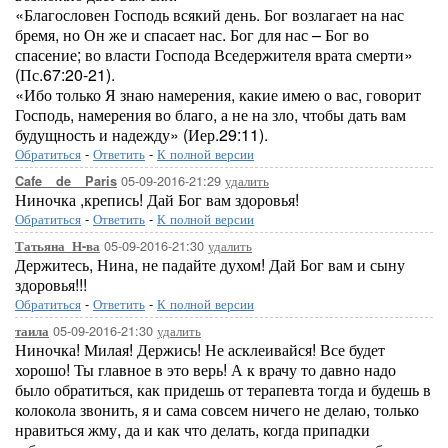
«Благословен Господь всякий день. Бог возлагает на нас
бремя, но Он же и спасает нас. Бог для нас – Бог во
спасение; во власти Господа Вседержителя врата смерти»
(Пс.67:20-21).
«Ибо только Я знаю намерения, какие имею о вас, говорит
Господь, намерения во благо, а не на зло, чтобы дать вам
будущность и надежду» (Иер.29:11).
Обратиться
-
Ответить
-
К полной версии
05-09-2016-21:29
удалить
Cafe__de__Paris
Ниночка ,крепись! Дай Бог вам здоровья!
Обратиться
-
Ответить
-
К полной версии
05-09-2016-21:30
удалить
Татьяна_Н-ва
Держитесь, Нина, не падайте духом! Дай Бог вам и сыну
здоровья!!!
Обратиться
-
Ответить
-
К полной версии
05-09-2016-21:30
удалить
таила
Ниночка! Милая! Держись! Не асклеивайся! Все будет
хорошо! Ты главное в это верь! А к врачу то давно надо
было обратиться, как придешь от терапевта тогда и будешь в
колокола звонить, я и сама совсем ничего не делаю, только
нравиться жму, да и как что делать, когда припадки