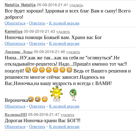
05-09-2016-21:41
удалить
Natalija_Natalija
Все будет хорошо! Здоровья и всех благ Вам и сыну! Всего
доброго!
Обратиться
-
Ответить
-
К полной версии
05-09-2016-21:43
удалить
Kamelius
Ниночка помощи Божьей вам. Храни вас Бог
Обратиться
-
Ответить
-
К полной версии
05-09-2016-21:46
удалить
Дневник_Девы
Нина...НУ,как же так...как на себя не "оглянуться".Не
откладывайте-решитесь! Надо...Пришёл именно тот час!!
поцелуй!
Ведь от Вашего решения и
решимости многое сейчас зависит.Надеюсь на
Вас,Ниночка,на вашу мудрость и всегда с ВАМИ!
Вероничка
Обратиться
-
Ответить
-
К полной версии
05-09-2016-21:47
удалить
ВалюшаПП
Дорогая Ниночка-храни Вас БОГ!!!
Обратиться
-
Ответить
-
К полной версии