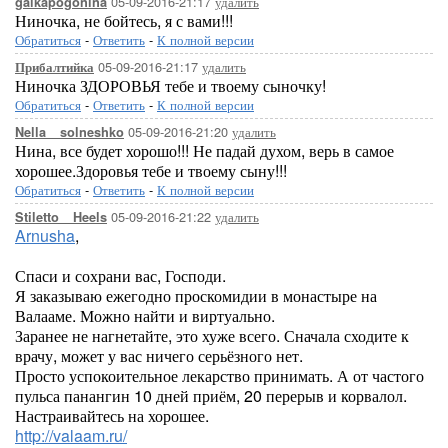
05-09-2016-21:17
удалить
galkapogonina
Ниночка, не бойтесь, я с вами!!!
Обратиться
-
Ответить
-
К полной версии
05-09-2016-21:17
удалить
Прибалтийка
Ниночка ЗДОРОВЬЯ тебе и твоему сыночку!
Обратиться
-
Ответить
-
К полной версии
05-09-2016-21:20
удалить
Nella__solneshko
Нина, все будет хорошо!!! Не падай духом, верь в самое
хорошее.Здоровья тебе и твоему сыну!!!
Обратиться
-
Ответить
-
К полной версии
05-09-2016-21:22
удалить
Stiletto__Heels
Arnusha
,
Спаси и сохрани вас, Господи.
Я заказываю ежегодно проскомидии в монастыре на
Валааме. Можно найти и виртуально.
Заранее не нагнетайте, это хуже всего. Сначала сходите к
врачу, может у вас ничего серьёзного нет.
Просто успокоительное лекарство принимать. А от частого
пульса панангин 10 дней приём, 20 перерыв и корвалол.
Настраивайтесь на хорошее.
http://valaam.ru/