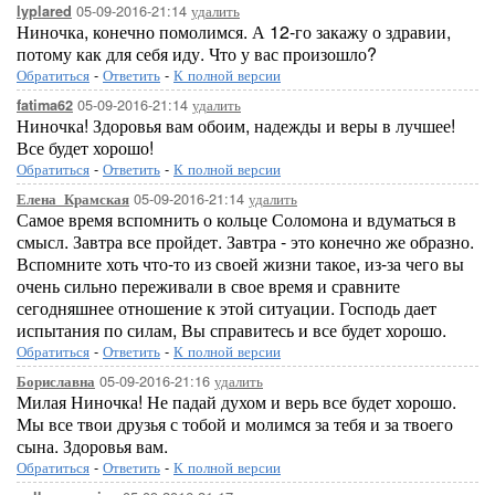
05-09-2016-21:14
удалить
lyplared
Ниночка, конечно помолимся. А 12-го закажу о здравии,
потому как для себя иду. Что у вас произошло?
Обратиться
-
Ответить
-
К полной версии
05-09-2016-21:14
удалить
fatima62
Ниночка! Здоровья вам обоим, надежды и веры в лучшее!
Все будет хорошо!
Обратиться
-
Ответить
-
К полной версии
05-09-2016-21:14
удалить
Елена_Крамская
Самое время вспомнить о кольце Соломона и вдуматься в
смысл. Завтра все пройдет. Завтра - это конечно же образно.
Вспомните хоть что-то из своей жизни такое, из-за чего вы
очень сильно переживали в свое время и сравните
сегодняшнее отношение к этой ситуации. Господь дает
испытания по силам, Вы справитесь и все будет хорошо.
Обратиться
-
Ответить
-
К полной версии
05-09-2016-21:16
удалить
Бориславна
Милая Ниночка! Не падай духом и верь все будет хорошо.
Мы все твои друзья с тобой и молимся за тебя и за твоего
сына. Здоровья вам.
Обратиться
-
Ответить
-
К полной версии