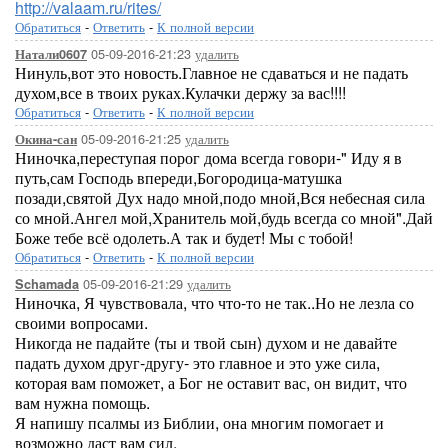
http://valaam.ru/rites/
Обратиться
-
Ответить
-
К полной версии
05-09-2016-21:23
удалить
Натали0607
Нинуль,вот это новость.Главное не сдаваться и не падать
духом,все в твоих руках.Кулачки держу за вас!!!!
Обратиться
-
Ответить
-
К полной версии
05-09-2016-21:25
удалить
Окина-сан
Ниночка,переступая порог дома всегда говори-" Иду я в
путь,сам Господь впереди,Богородица-матушка
позади,святой Дух надо мной,подо мной,Вся небесная сила
со мной.Ангел мой,Хранитель мой,будь всегда со мной".Дай
Боже тебе всё одолеть.А так и будет! Мы с тобой!
Обратиться
-
Ответить
-
К полной версии
05-09-2016-21:29
удалить
Schamada
Ниночка, Я чувствовала, что что-то не так..Но не лезла со
своими вопросами.
Никогда не падайте (ты и твой сын) духом и не давайте
падать духом друг-другу- это главное и это уже сила,
которая вам поможет, а Бог не оставит вас, он видит, что
вам нужна помощь.
Я напишу псалмы из Библии, она многим помогает и
возможно даст вам сил.