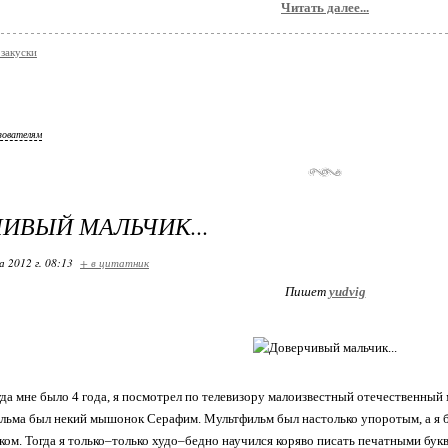
Читать далее...
 закуски
зователям
ИВЫЙ МАЛЬЧИК...
 2012 г. 08:13
+ в цитатник
Пишет
yudvig
огда мне было 4 года, я посмотрел по телевизору малоизвестный отечественны
ильма был некий мышонок Серафим. Мультфильм был настолько упоротым, а я б
ом. Тогда я только–только худо–бедно научился коряво писать печатными букв