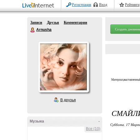
Регистрация
Вход
Рейтинги
Записи
Друзья
Комментарии
Создать дневник
Arnusha
Материал,выставленный
В друзья
СМАЙЛИ
Музыка
-
Суббота, 17 Марта
Все (10)