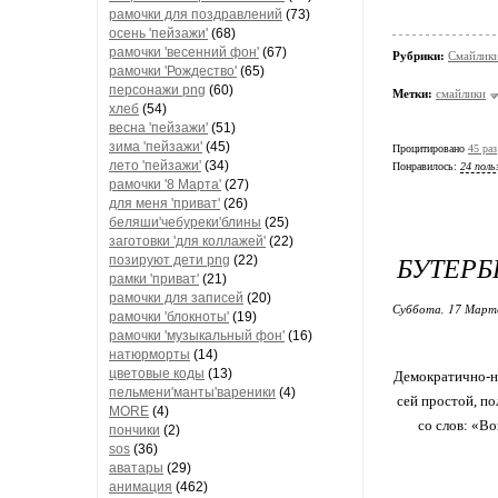
рамочки для поздравлений
(73)
осень 'пейзажи'
(68)
рамочки 'весенний фон'
(67)
Рубрики:
Смайлик
рамочки 'Рождество'
(65)
персонажи png
(60)
Метки:
смайлики
хлеб
(54)
весна 'пейзажи'
(51)
зима 'пейзажи'
(45)
Процитировано
45 раз
лето 'пейзажи'
(34)
Понравилось:
24 поль
рамочки '8 Марта'
(27)
для меня 'приват'
(26)
беляши'чебуреки'блины
(25)
заготовки 'для коллажей'
(22)
БУТЕРБ
позируют дети png
(22)
рамки 'приват'
(21)
рамочки для записей
(20)
Суббота, 17 Марта
рамочки 'блокноты'
(19)
рамочки 'музыкальный фон'
(16)
натюрморты
(14)
цветовые коды
(13)
Демократично-не
пельмени'манты'вареники
(4)
сей простой, по
MORE
(4)
со слов: «Во
пончики
(2)
sos
(36)
аватары
(29)
анимация
(462)