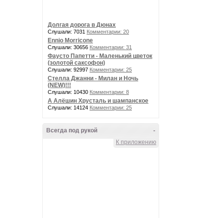
Долгая дорога в Дюнах
Слушали: 7031
Комментарии: 20
Ennio Morricone
Слушали: 30656
Комментарии: 31
Фаусто Папетти - Маленький цветок
(золотой саксофон)
Слушали: 92997
Комментарии: 25
Стелла Джанни - Милан и Ночь
(NEW)!!!
Слушали: 10430
Комментарии: 8
А Алёшин Хрусталь и шампанское
Слушали: 14124
Комментарии: 25
Всегда под рукой
-
К приложению