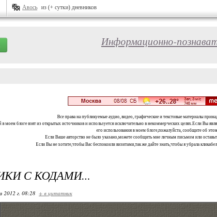
Авось
из (+ сутки) дневников
Информационно-познават
Все права на публикуемые аудио, видео, графические и текстовые материалы прина
 в моем блоге взят из открытых источников и используется исключительно в некоммерческих целях.Если Вы являе
его использования в моем блоге,пожалуйста, сообщите об этом
Если Ваше авторство не было указано,можете сообщить мне личным письмом или оставь
Если Вы не хотите,чтобы Вас беспокоили визитами,так же дайте знать,чтобы я убрала кликабе
КИ С КОДАМИ...
 2012 г. 08:28
+ в цитатник