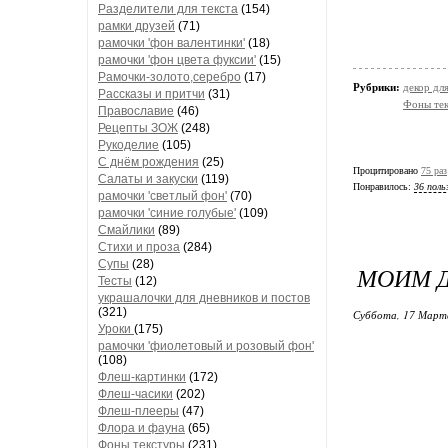
Разделители для текста
(154)
рамки друзей
(71)
рамочки 'фон валентинки'
(18)
рамочки 'фон цвета фуксии'
(15)
Рамочки-золото,серебро
(17)
Рубрики:
декор дл
Рассказы и притчи
(31)
Фоны те
Православие
(46)
Рецепты ЗОЖ
(248)
Рукоделие
(105)
С днём рождения
(25)
Процитировано
75 раз
Салаты и закуски
(119)
Понравилось:
36 поль
рамочки 'светлый фон'
(70)
рамочки 'синие голубые'
(109)
Смайлики
(89)
Стихи и проза
(284)
Супы
(28)
МОИМ Д
Тесты
(12)
украшалочки для дневников и постов
(321)
Суббота, 17 Марта
Уроки
(175)
рамочки 'фиолетовый и розовый фон'
(108)
Флеш-картинки
(172)
Флеш-часики
(202)
Флеш-плееры
(47)
Флора и фауна
(65)
Фоны текстуры
(231)