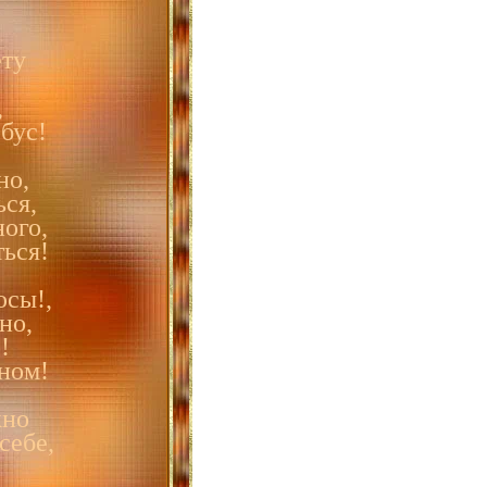
ету
.
,
бус!
но,
ся,
ого,
ться!
юсы!,
но,
!
ном!
жно
себе,