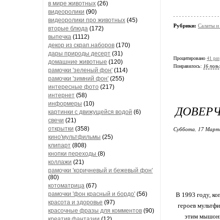
в мире животных
(26)
видеоролики
(90)
видеоролики про животных
(45)
Рубрики:
Салаты и
вторые блюда
(172)
выпечка
(1112)
декор из скрап.наборов
(170)
дары природы десерт
(31)
Процитировано
41 раз
домашние животные
(120)
Понравилось:
16 поль
рамочки 'зеленый фон'
(114)
рамочки 'зимний фон'
(255)
интересные фото
(217)
интернет
(58)
информеры
(10)
ДОВЕРЧ
картинки с движущейся водой
(6)
свечи
(21)
Суббота, 17 Марта
открытки
(358)
кино'мультфильмы
(25)
клипарт
(808)
кнопки переходы
(8)
коллажи
(21)
рамочки 'коричневый и бежевый фон'
(80)
котоматрица
(67)
рамочки 'фон красный и бордо'
(56)
В 1993 году, к
красота и здоровье
(97)
героев мультф
красочные фразы для комментов
(90)
этим мышонк
креатив,фантазии
(12)