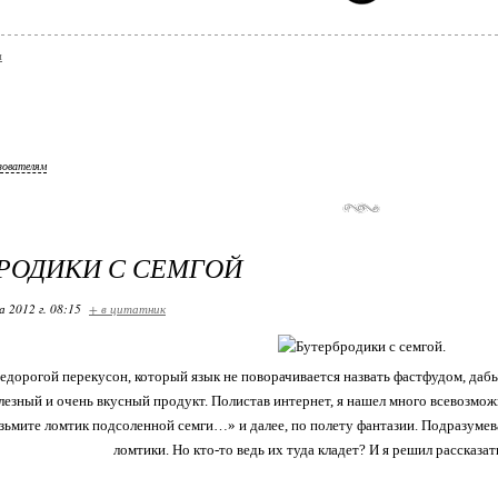
и
зователям
РОДИКИ С СЕМГОЙ
 2012 г. 08:15
+ в цитатник
дорогой перекусон, который язык не поворачивается назвать фастфудом, дабы
лезный и очень вкусный продукт. Полистав интернет, я нашел много всевозмож
зьмите ломтик подсоленной семги…» и далее, по полету фантазии. Подразумева
ломтики. Но кто-то ведь их туда кладет? И я решил рассказать