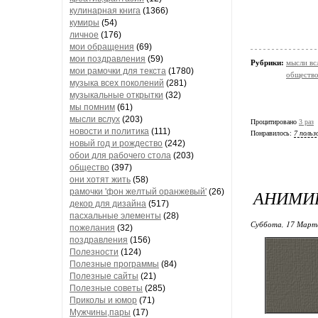
кулинарная книга
(1366)
кумиры
(54)
личное
(176)
мои обращения
(69)
мои поздравления
(59)
Рубрики:
мысли вс
мои рамочки для текста
(1780)
обществ
музыка всех поколений
(281)
музыкальные открытки
(32)
мы помним
(61)
мысли вслух
(203)
Процитировано
3 раз
новости и политика
(111)
Понравилось:
7 польз
новый год и рождество
(242)
обои для рабочего стола
(203)
общество
(397)
они хотят жить
(58)
АНИМИ
рамочки 'фон желтый оранжевый'
(26)
декор для дизайна
(517)
пасхальные элементы
(28)
Суббота, 17 Марта
пожелания
(32)
поздравления
(156)
Полезности
(124)
Полезные программы
(84)
Полезные сайты
(21)
Полезные советы
(285)
Приколы и юмор
(71)
Мужчины,пары
(17)