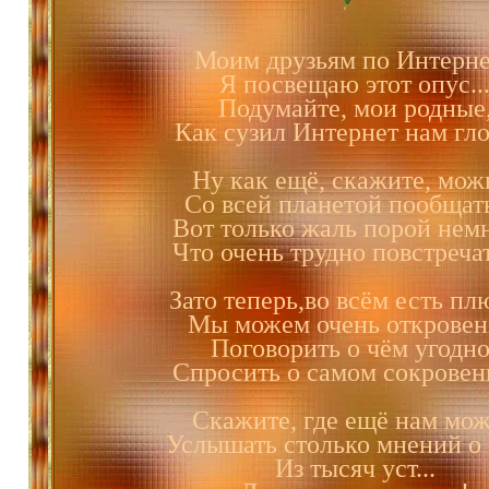
Моим друзьям по Интерн
Я посвещаю этот опус..
Подумайте, мои родные
Как сузил Интернет нам гло
Ну как ещё, скажите, мож
Со всей планетой пообщать
Вот только жаль порой немн
Что очень трудно повстреча
Зато теперь,во всём есть пл
Мы можем очень откровен
Поговорить о чём угодно
Спросить о самом сокровен
Скажите, где ещё нам мо
Услышать столько мнений о 
Из тысяч уст...