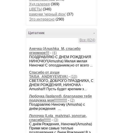
Худ.галерея
(369)
ЦВЕТЫ
(346)
рамочки 'черный фон'
(37)
Это интересно
(290)
Цитатник
-
Все (824)
Анечка (Anushka_M, спасибо
огромное!!!
-
(4)
ПОЗДРАВЛЯЮ С ДНЕМ РОЖДЕНИЯ
НИНОЧКУ!(Arnusha) Милая милая
Ниночка! С опозданием,но от всего ...
Спасибо от души
TAISA_ANDRYEVEVA!
-
(10)
СВЕТЛОГО, ДОБРОГО ПРАЗДНИКА, С
ДНЕМ РОЖДЕНИЯ, НИНОЧКА -
Arnusha!!! Пусть будет крепким з...
Любочка (laplared), благодарю тебя
подружка моя!!!!!!!!!!!
-
(2)
Поздравляю Ниночку (Arnusha) с
днём рождения ...
Лолочка (Lola_malvina), золотце,
спасибо!!!!!!
-
(3)
С днём Рождения, Ниночка!(Аrnusha)
Прими мои самые теплые
поздравления с Днем Рождения! В э...