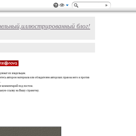
ельный,иллюстрированный блог!
длежат их владельцам.
тесь автором материала или обладателем авторских прав на него и против
.
те комментарий под постом.
льную ссылку на Вашу страничку.