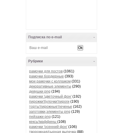
Подписка по e-mail
-
Рубрики
-
рамочки для постов
(1061)
рамочки бордюрные
(393)
мои рамочки с коллажом
(331)
декоративные элементы
(290)
девушки png
(194)
рамочки 'цветочный фон'
(192)
пирожки'булочки'пироги
(190)
торты'пирожные'печенье
(162)
заготовки,элементы png
(129)
пейзажи png
(121)
кексы'маффины
(108)
рамочки 'осенний фон'
(106)
творожная/сырная выпечка
(88)