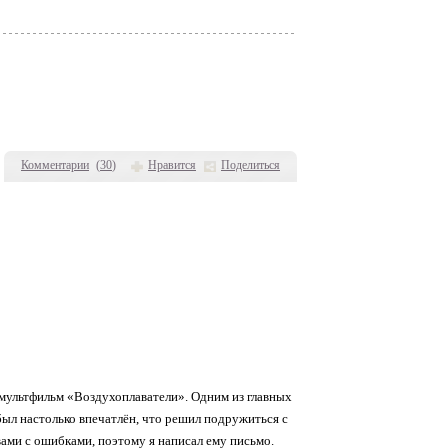
Комментарии
(
30
)
Нравится
Поделиться
й мультфильм «Воздухоплаватели». Одним из главных
ыл настолько впечатлён, что решил подружиться с
ами с ошибками, поэтому я написал ему письмо.