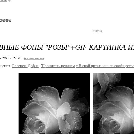
ователям
НЫЕ ФОНЫ "РОЗЫ"+GIF КАРТИНКА И
я 2012 г. 21:43
+ в цитатник
бщения
Галерея_Дефне
[
Прочитать целиком
+
В свой цитатник или сообщество