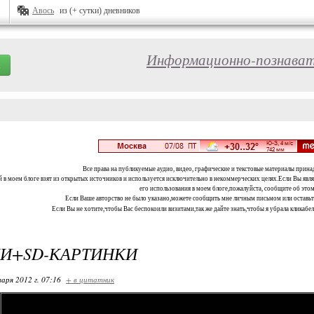
Авось
из (+ сутки) дневников
Информационно-познават
Все права на публикуемые аудио, видео, графические и текстовые материалы прина
 в моем блоге взят из открытых источников и используется исключительно в некоммерческих целях.Если Вы являе
его использования в моем блоге,пожалуйста, сообщите об этом
Если Ваше авторство не было указано,можете сообщить мне личным письмом или оставь
Если Вы не хотите,чтобы Вас беспокоили визитами,так же дайте знать,чтобы я убрала кликабе
И+SD-КАРТИНКИ
варя 2012 г. 07:16
+ в цитатник