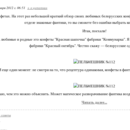
варя 2012 г. 06:51
+ в цитатник
фетах. На этот раз небольшой краткий обзор своих любимых белорусских конфе
отделе знакомые фантики, то вы сможете без ошибки выбрать ко
Итак, поехали!
 любимые и родные это конфеты "Красная шапочка" фабрики "Коммунарка". Я 
фабрики "Красный октябрь". Честно скажу — белорусские о
И еще один момент: не смотря на то, что рецептура одинаковая, конфеты в фант
аю, чем это можно объяснить. Может магическое разворачивание фантика возд
Читать далее...
 советы
о
оветы