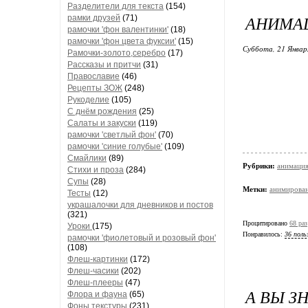
Разделители для текста
(154)
АНИМАЦ
рамки друзей
(71)
рамочки 'фон валентинки'
(18)
рамочки 'фон цвета фуксии'
(15)
Суббота, 21 Январ
Рамочки-золото,серебро
(17)
Рассказы и притчи
(31)
Православие
(46)
Рецепты ЗОЖ
(248)
Рукоделие
(105)
С днём рождения
(25)
Салаты и закуски
(119)
рамочки 'светлый фон'
(70)
рамочки 'синие голубые'
(109)
Смайлики
(89)
Рубрики:
анимаци
Стихи и проза
(284)
Супы
(28)
Метки:
анимирован
Тесты
(12)
украшалочки для дневников и постов
(321)
Процитировано
68 раз
Уроки
(175)
Понравилось:
36 поль
рамочки 'фиолетовый и розовый фон'
(108)
Флеш-картинки
(172)
Флеш-часики
(202)
Флеш-плееры
(47)
А ВЫ З
Флора и фауна
(65)
Фоны текстуры
(231)