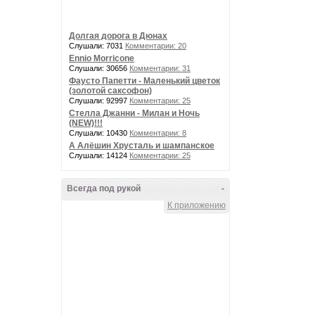
Долгая дорога в Дюнах
Слушали: 7031
Комментарии: 20
Ennio Morricone
Слушали: 30656
Комментарии: 31
Фаусто Папетти - Маленький цветок
(золотой саксофон)
Слушали: 92997
Комментарии: 25
Стелла Джанни - Милан и Ночь
(NEW)!!!
Слушали: 10430
Комментарии: 8
А Алёшин Хрусталь и шампанское
Слушали: 14124
Комментарии: 25
Всегда под рукой
-
К приложению