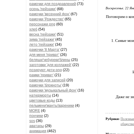
рамочки для поздравлений
(73)
Воскресенье, 22 Ян
осень 'пейзажи'
(68)
рамочки 'весенний фон'
(67)
Поговорим о кон
рамочки 'Рождество'
(65)
персонажи png
(60)
хлеб
(54)
весна 'пейзажи'
(51)
зима 'пейзажи'
(45)
1. Самые мои
лето 'пейзажи'
(34)
рамочки '8 Марта'
(27)
для меня 'приват'
(26)
беляши'чебуреки'блины
(25)
заготовки 'для коллажей'
(22)
позируют дети png
(22)
рамки 'приват'
(21)
рамочки для записей
(20)
рамочки 'блокноты'
(19)
рамочки 'музыкальный фон'
(16)
натюрморты
(14)
Даже не зн
цветовые коды
(13)
пельмени'манты'вареники
(4)
MORE
(4)
пончики
(2)
Рубрики:
Полезные
sos
(36)
обществ
аватары
(29)
анимация
(462)
Метки:
полезные с