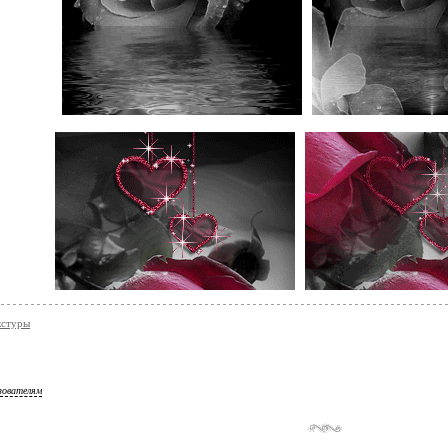
кстуры
зователям