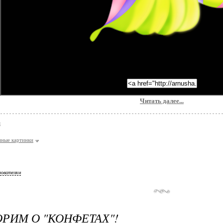
Читать далее...
я
ные картинки
зователям
РИМ О "КОНФЕТАХ"!