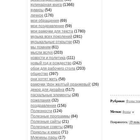
кулинарная книга
(1366)
кумиры
(54)
личное
(176)
мои обращения
(69)
мои поздравления
(59)
мои рамочки для текста
(1780)
музыка всех поколений
(281)
музыкальные открытки
(32)
мы помним
(61)
мысли вслух
(203)
новости и политика
(111)
новый год и рождество
(242)
обои для рабочего стола
(203)
общество
(397)
они хотят жить
(58)
рамочки 'фон желтый оранжевый'
(26)
декор для дизайна
(517)
пасхальные элементы
(28)
пожелания
(32)
Рубрики:
Фоны те
поздравления
(156)
Полезности
(124)
Метки:
фоны
Полезные программы
(84)
Полезные сайты
(21)
Понравилось:
19 поль
Полезные советы
(285)
Приколы и юмор
(71)
Мужчины,пары
(17)