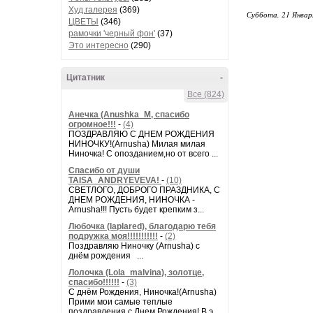
Худ.галерея
(369)
Суббота, 21 Январ
ЦВЕТЫ
(346)
рамочки 'черный фон'
(37)
Это интересно
(290)
Цитатник
-
Все (824)
Анечка (Anushka_M, спасибо
огромное!!!
-
(4)
ПОЗДРАВЛЯЮ С ДНЕМ РОЖДЕНИЯ
НИНОЧКУ!(Arnusha) Милая милая
Ниночка! С опозданием,но от всего ...
Спасибо от души
TAISA_ANDRYEVEVA!
-
(10)
СВЕТЛОГО, ДОБРОГО ПРАЗДНИКА, С
ДНЕМ РОЖДЕНИЯ, НИНОЧКА -
Arnusha!!! Пусть будет крепким з...
Любочка (laplared), благодарю тебя
подружка моя!!!!!!!!!!!
-
(2)
Поздравляю Ниночку (Arnusha) с
днём рождения ...
Лолочка (Lola_malvina), золотце,
спасибо!!!!!!
-
(3)
С днём Рождения, Ниночка!(Аrnusha)
Прими мои самые теплые
поздравления с Днем Рождения! В э...