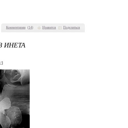
Комментарии
(
14
)
Нравится
Поделиться
З ИНЕТА
!
]