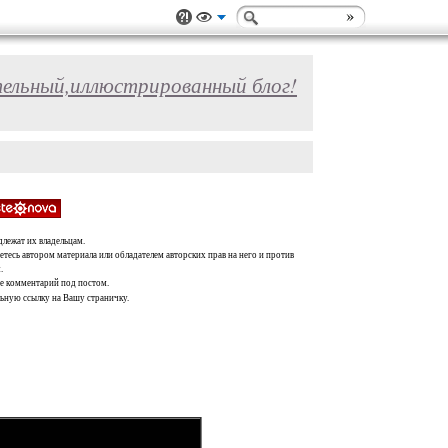
ельный,иллюстрированный блог!
длежат их владельцам.
тесь автором материала или обладателем авторских прав на него и против
.
те комментарий под постом.
льную ссылку на Вашу страничку.