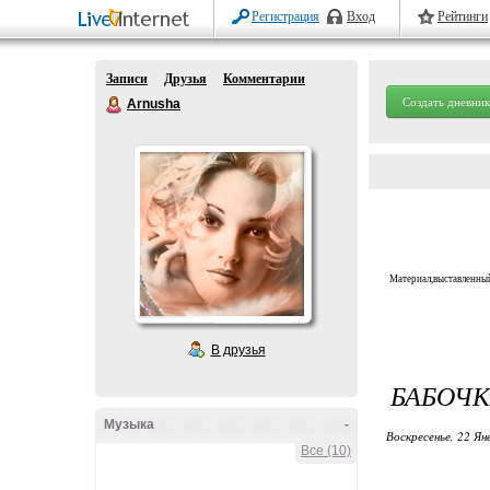
Регистрация
Вход
Рейтинги
Записи
Друзья
Комментарии
Создать дневник
Arnusha
Материал,выставленный
В друзья
БАБОЧК
Музыка
-
Воскресенье, 22 Ян
Все (10)