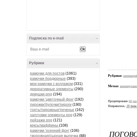
Подписка по e-mail
-
Рубрики
-
рамочки для постов
(1061)
Рубрики:
анимаци
рамочки бордюрные
(393)
мои рамочки с коллажом
(331)
Метки:
анимирован
декоративные элементы
(290)
девушки png
(194)
рамочки 'цветочный фон'
(192)
Процитировано
60 раз
пирожки'булочки'пироги
(190)
Понравилось:
25 поль
торты'пирожные'печенье
(162)
заготовки,элементы png
(129)
пейзажи png
(121)
кексы'маффины
(108)
рамочки 'осенний фон'
(106)
ПОГОВО
творожная/сырная выпечка
(88)