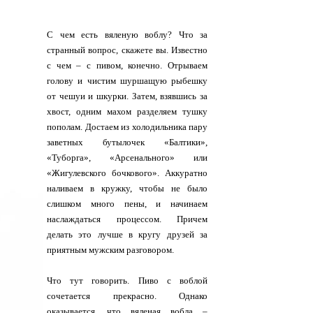
С чем есть вяленую воблу? Что за
странный вопрос, скажете вы. Известно
с чем – с пивом, конечно. Отрываем
голову и чистим шуршащую рыбешку
от чешуи и шкурки. Затем, взявшись за
хвост, одним махом разделяем тушку
пополам. Достаем из холодильника пару
заветных бутылочек «Балтики»,
«Туборга», «Арсенального» или
«Жигулевского бочкового». Аккуратно
наливаем в кружку, чтобы не было
слишком много пены, и начинаем
наслаждаться процессом. Причем
делать это лучше в кругу друзей за
приятным мужским разговором.
Что тут говорить. Пиво с воблой
сочетается прекрасно. Однако
оказывается, что вяленая вобла –