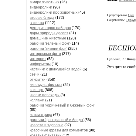
в мире животных
(26)
видеоролики
(90)
видеоролики про животных
(45)
Процитировано
1 раз
вторые блюда
(172)
Понравилось:
2 польз
выпечка
(1112)
декор из скрап.наборов
(170)
дары природы десерт
(31)
домашние животные
(120)
рамочки 'зеленый фон'
(114)
БЕСШОВ
рамочки 'зимний фон'
(255)
интересные фото
(217)
Суббота, 21 Январ
интернет
(58)
информеры
(10)
Это цитата соо
картинки с движущейся водой
(6)
свечи
(21)
открытки
(358)
кино'мультфильмы
(25)
клипарт
(808)
кнопки переходы
(8)
коллажи
(21)
рамочки 'коричневый и бежевый фон'
(80)
котоматрица
(67)
рамочки 'фон красный и бордо'
(56)
красота и здоровье
(97)
красочные фразы для комментов
(90)
креатив,фантазии
(12)