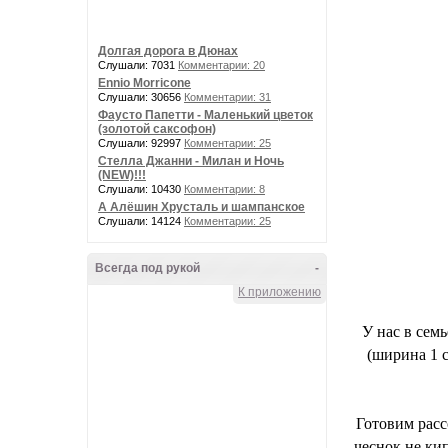
Долгая дорога в Дюнах
Слушали: 7031
Комментарии: 20
Ennio Morricone
Слушали: 30656
Комментарии: 31
Фаусто Папетти - Маленький цветок
(золотой саксофон)
Слушали: 92997
Комментарии: 25
Стелла Джанни - Милан и Ночь
(NEW)!!!
Слушали: 10430
Комментарии: 8
А Алёшин Хрусталь и шампанское
Слушали: 14124
Комментарии: 25
Всегда под рукой
-
К приложению
У нас в сем
(ширина 1 с
Готовим расс
чеснок не кип