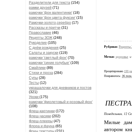
Разделители для текста
(154)
рамки друзей
(71)
рамочки 'фон валентинки'
(18)
рамочки 'фон цвета фуксии'
(15)
Рамочки-золото,серебро
(17)
Рассказы и притчи
(31)
Православие
(46)
Рецепты ЗОЖ
(248)
Рукоделие
(105)
Рубрики:
Рецепты
С днём рождения
(25)
Салаты и закуски
(119)
Метки:
здоровье
рамочки 'светлый фон'
(70)
рамочки 'синие голубые'
(109)
Смайлики
(89)
Процитировано
199 ра
Стихи и проза
(284)
Понравилось:
36 поль
Супы
(28)
Тесты
(12)
украшалочки для дневников и постов
(321)
Уроки
(175)
ПЕСТРА
рамочки 'фиолетовый и розовый фон'
(108)
Флеш-картинки
(172)
Понедельник, 12 Се
Флеш-часики
(202)
Флеш-плееры
(47)
Милые дамы
Флора и фауна
(65)
автором кн
Фоны текстуры
(231)