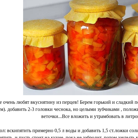
ье очень любят вкуснятину из перцев! Берем горький и сладкий 
м). добавить 2-3 головки чеснока, но целыми зубчиками , положи
веточки...Все вложить и утрамбовать в литр
ол: вскипятить примерно 0,5 л воды и добавить 1,5 ст.ложки соли
ятить, и пусть стоит на кухне, пока не забродит, потом закрыть