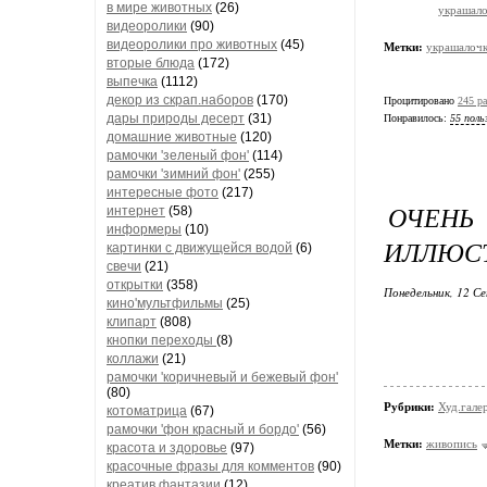
в мире животных
(26)
украшало
видеоролики
(90)
видеоролики про животных
(45)
Метки:
украшалоч
вторые блюда
(172)
выпечка
(1112)
декор из скрап.наборов
(170)
Процитировано
245 ра
дары природы десерт
(31)
Понравилось:
55 поль
домашние животные
(120)
рамочки 'зеленый фон'
(114)
рамочки 'зимний фон'
(255)
интересные фото
(217)
ОЧЕНЬ
интернет
(58)
информеры
(10)
ИЛЛЮСТ
картинки с движущейся водой
(6)
свечи
(21)
открытки
(358)
Понедельник, 12 Се
кино'мультфильмы
(25)
клипарт
(808)
кнопки переходы
(8)
коллажи
(21)
рамочки 'коричневый и бежевый фон'
(80)
Рубрики:
Худ.гале
котоматрица
(67)
рамочки 'фон красный и бордо'
(56)
Метки:
живопись
красота и здоровье
(97)
красочные фразы для комментов
(90)
креатив,фантазии
(12)