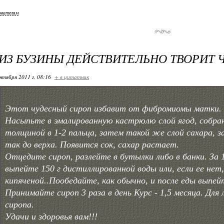
ователям
ИЗ БУЗИНЫ ДЕЙСТВИТЕЛЬНО ТВОРИТ 
нтября 2011 г. 08:16
+ в цитатник
Этот чудесный сироп избавит от фибромиомы матки.
Насыпьте в эмалированную кастрюлю слой ягод, собран
толщиной в 1-2 пальца, затем такой же слой сахара, з
так до верха. Появится сок, сахар растает.
Отцедите сироп, разлейте в бутылки либо в банки. За 
выпейте 150 г дистиллированной воды или, если ее нет
кипяченой..Пообедайте, как обычно, и после еды выпей
Принимайте сироп 3 раза в день
.
Курс - 1,5 месяца. Для
сиропа.
Удачи и здоровья вам!!!