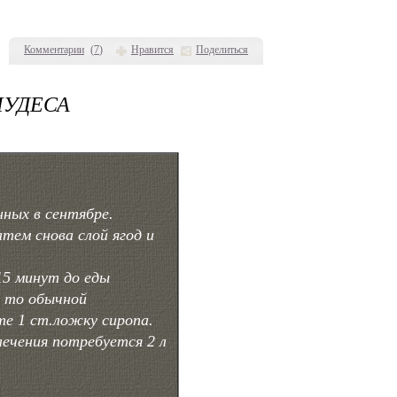
Комментарии
(
7
)
Нравится
Поделиться
ЧУДЕСА
ных в сентябре.
атем снова слой ягод и
15 минут до еды
, то обычной
те 1 ст.ложку сиропа.
 лечения потребуется 2 л