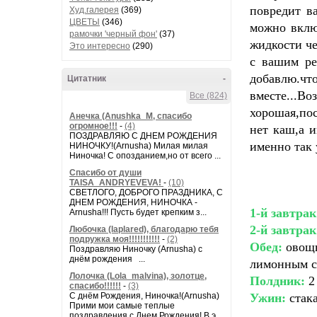
повредит в
Худ.галерея
(369)
ЦВЕТЫ
(346)
можно вклю
рамочки 'черный фон'
(37)
жидкости че
Это интересно
(290)
с вашим ре
добавлю.ч
Цитатник
-
вместе...Во
Все (824)
хорошая,по
Анечка (Anushka_M, спасибо
огромное!!!
-
(4)
нет каш,а 
ПОЗДРАВЛЯЮ С ДНЕМ РОЖДЕНИЯ
именно так
НИНОЧКУ!(Arnusha) Милая милая
Ниночка! С опозданием,но от всего ...
Спасибо от души
TAISA_ANDRYEVEVA!
-
(10)
СВЕТЛОГО, ДОБРОГО ПРАЗДНИКА, С
ДНЕМ РОЖДЕНИЯ, НИНОЧКА -
1-й завтрак
Arnusha!!! Пусть будет крепким з...
2-й завтрак
Любочка (laplared), благодарю тебя
подружка моя!!!!!!!!!!!
-
(2)
Обед:
овощн
Поздравляю Ниночку (Arnusha) с
днём рождения ...
лимонным с
Лолочка (Lola_malvina), золотце,
Полдник:
2 
спасибо!!!!!!
-
(3)
Ужин:
стака
С днём Рождения, Ниночка!(Аrnusha)
Прими мои самые теплые
поздравления с Днем Рождения! В э...