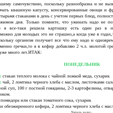
ашему самочувствию, поскольку разнообразна и не выз
чать квашеную капусту, консервированные овощи и фр
тырьмя стаканами в день с учетом первых блюд, полнос
жимом дня. Только помните, что ужинать надо не поз
то я все-таки решила картошку есть один раз в 
зможно для молодых это не страшно,а когда уже в годах,
скольку организм получает все что ему надо и одновре
именно гречки,то я в кефир добавляю 2 ч.л. молотой г
 уже много лет.ИТАК:
ПОНЕДЕЛЬНИК
:
стакан теплого молока с чайной ложкой меда, сухарик
:
чай, 2 ломтика черного хлеба с маслом, листочками сал
ой суп, 100 г постной говядины, 2-3 картофелины, отва
оком.
помидора или стакан томатного сока, сухарик
н обезжиренного кефира, 2 ломтика черного хлеба с мас
Читать далее...