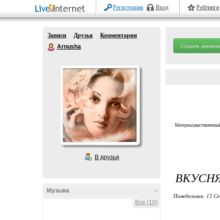
Регистрация
Вход
Рейтинги
Записи
Друзья
Комментарии
Создать дневник
Arnusha
Материал,выставленный
В друзья
ВКУСНЯ
Музыка
-
Понедельник, 12 Се
Все (10)