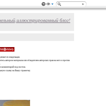
ельный,иллюстрированный блог!
длежат их владельцам.
тесь автором материала или обладателем авторских прав на него и против
.
те комментарий под постом.
льную ссылку на Вашу страничку.