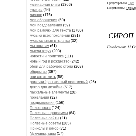
Процитировано
5 раз
кулинарная книга
(1366)
Понравилось:
7 польз
кумиры
(54)
личное
(176)
мои обращения
(69)
мои поздравления
(59)
мои рамочки для текста
(1780)
СИРОП 
музыка всех поколений
(281)
музыкальные открытки
(32)
мы помним
(61)
Понедельник, 12 Се
мысли вслух
(203)
новости и политика
(111)
новый год и рождество
(242)
обои для рабочего стола
(203)
общество
(397)
они хотят жить
(58)
рамочки 'фон желтый оранжевый'
(26)
декор для дизайна
(517)
пасхальные элементы
(28)
пожелания
(32)
поздравления
(156)
Полезности
(124)
Полезные программы
(84)
Полезные сайты
(21)
Полезные советы
(285)
Приколы и юмор
(71)
Мужчины,пары
(17)