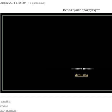
нтября 2011 г. 08:20
+ в цитатник
Используйте прокрутку!!!
Arnusha
я дизайна
кстуры
ли для текста