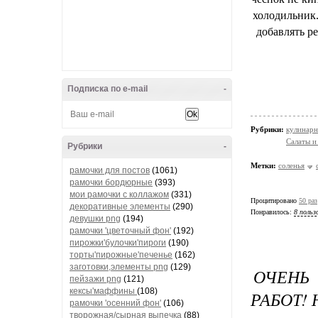
холодильник.
добавлять р
Подписка по e-mail
-
Рубрики:
кулинарн
Салаты и
Рубрики
-
Метки:
соленья
рамочки для постов
(1061)
рамочки бордюрные
(393)
мои рамочки с коллажом
(331)
Процитировано
50 раз
декоративные элементы
(290)
Понравилось:
8 польз
девушки png
(194)
рамочки 'цветочный фон'
(192)
пирожки'булочки'пироги
(190)
торты'пирожные'печенье
(162)
заготовки,элементы png
(129)
ОЧЕНЬ
пейзажи png
(121)
кексы'маффины
(108)
РАБОТ! 
рамочки 'осенний фон'
(106)
творожная/сырная выпечка
(88)