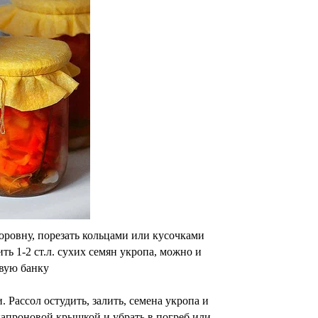
поровну, порезать кольцами или кусочками
ть 1-2 ст.л. сухих семян укропа, можно и
овую банку
. Рассол остудить, залить, семена укропа и
 капроновой крышкой и убрать в погреб или