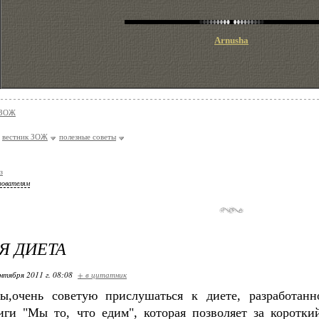
Arnusha
 ЗОЖ
вестник ЗОЖ
полезные советы
з
зователям
Я ДИЕТА
нтября 2011 г. 08:08
+ в цитатник
,очень советую прислушаться к диете, разработан
иги "Мы то, что едим", которая позволяет за короткий