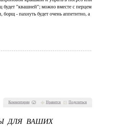
ец будет "квашней"; можно вместе с перцем
 борщ - пахнуть будет очень аппетитно, а
Комментарии
(
2
)
Нравится
Поделиться
Ы ДЛЯ ВАШИХ