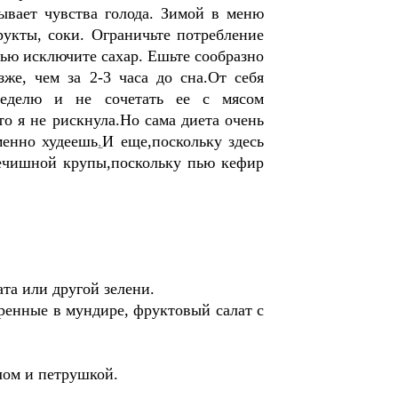
ывает чувства голода. Зимой в меню
укты, соки. Ограничьте потребление
тью исключите сахар. Ешьте сообразно
же, чем за 2-3 часа до сна.От себя
неделю и не сочетать ее с мясом
то я не рискнула.Но сама диета очень
менно худеешь
.
И еще,поскольку здесь
речишной крупы,поскольку пью кефир
ата или другой зелени.
ренные в мундире, фруктовый салат с
лом и петрушкой.