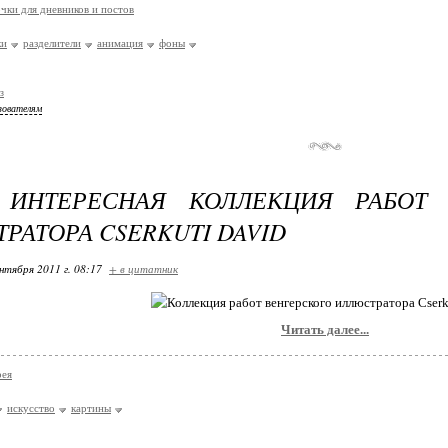
чки для дневников и постов
ки
разделители
анимация
фоны
з
зователям
 ИНТЕРЕСНАЯ КОЛЛЕКЦИЯ РАБОТ 
РАТОРА CSERKUTI DAVID
нтября 2011 г. 08:17
+ в цитатник
Читать далее...
рея
искусство
картины