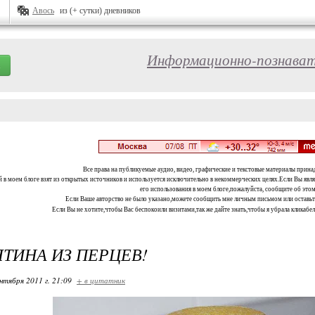
Авось
из (+ сутки) дневников
Информационно-познават
Все права на публикуемые аудио, видео, графические и текстовые материалы прина
 в моем блоге взят из открытых источников и используется исключительно в некоммерческих целях.Если Вы являе
его использования в моем блоге,пожалуйста, сообщите об этом
Если Ваше авторство не было указано,можете сообщить мне личным письмом или оставь
Если Вы не хотите,чтобы Вас беспокоили визитами,так же дайте знать,чтобы я убрала кликабе
ТИНА ИЗ ПЕРЦЕВ!
нтября 2011 г. 21:09
+ в цитатник