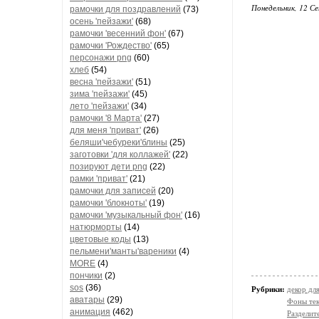
Понедельник, 12 Се
рамочки для поздравлений
(73)
осень 'пейзажи'
(68)
рамочки 'весенний фон'
(67)
рамочки 'Рождество'
(65)
персонажи png
(60)
хлеб
(54)
весна 'пейзажи'
(51)
зима 'пейзажи'
(45)
лето 'пейзажи'
(34)
рамочки '8 Марта'
(27)
для меня 'приват'
(26)
беляши'чебуреки'блины
(25)
заготовки 'для коллажей'
(22)
позируют дети png
(22)
рамки 'приват'
(21)
рамочки для записей
(20)
рамочки 'блокноты'
(19)
рамочки 'музыкальный фон'
(16)
натюрморты
(14)
цветовые коды
(13)
пельмени'манты'вареники
(4)
MORE
(4)
пончики
(2)
sos
(36)
Рубрики:
декор дл
аватары
(29)
Фоны те
анимация
(462)
Разделите