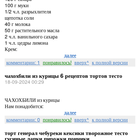
100 г муки
1/2 ч.л. разрыхлителя
щепотка соли
40 г молока
50 г растительного масла
2 ч.л. ванильного сахара
1 ч.л. цедры лимона
Крем:
далее
комментарии: 1
понравилось!
вверх^
к полной версии
чахохбили из курицы 6 рецептов тортов тесто
18-09-2024 00:29
ЧАХОХБИЛИ из курицы
Нам понадобится:
далее
комментарии: 0
понравилось!
вверх^
к полной версии
торт генерал чебуреки кексики творожное тесто
гусиные лапки пирожки пончики