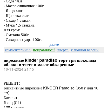
- Сода 1ч.л
- Масло сливочное 100г.
- Яйцо 4шт.
- Щепотка соли
- Сахар 1 стакан
- Мука 1,5 стакана
Для крема:
- Сметана 500г.
- Сахарная пудра 100г.
далее
комментарии: 1
понравилось!
вверх^
к полной версии
пирожные kinder paradiso торт три шоколада
яблоки в тесте в масле обжаренные
16-11-2024 21:15
РЕЦЕПТ:
Бисквитные пирожные KINDER Paradiso (850 г или 10
шт)
Бисквит:
5 яиц (С1)
120 г сахара