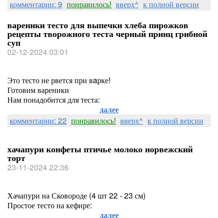
комментарии: 9
понравилось!
вверх^
к полной версии
вареники тесто для выпечки хлеба пирожков
рецепты творожного теста черный принц грибной
суп
02-12-2024 03:01
Это тесто не рвется при вaрке!
Готовим вареники
Нам понадобится для теста:
далее
комментарии: 22
понравилось!
вверх^
к полной версии
хачапури конфеты птичье молоко норвежский
торт
23-11-2024 22:36
Хачапури на Сковороде (4 шт 22 - 23 см)
Простое тесто на кефире:
далее