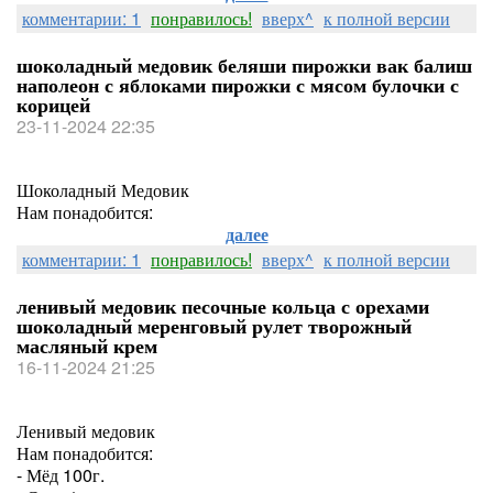
комментарии: 1
понравилось!
вверх^
к полной версии
шоколадный медовик беляши пирожки вак балиш
наполеон с яблоками пирожки с мясом булочки с
корицей
23-11-2024 22:35
Шоколадный Медовик
Нам понадобится:
далее
комментарии: 1
понравилось!
вверх^
к полной версии
ленивый медовик песочные кольца с орехами
шоколадный меренговый рулет творожный
масляный крем
16-11-2024 21:25
Ленивый медовик
Нам понадобится:
- Мёд 100г.