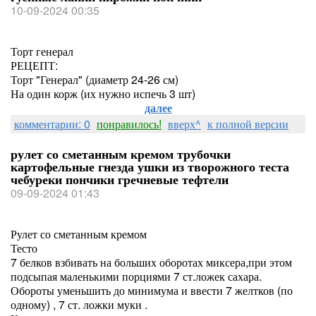
10-09-2024 00:35
Торт генерал
РЕЦЕПТ:
Торт "Генерал" (диаметр 24-26 см)
На один корж (их нужно испечь 3 шт)
далее
комментарии: 0
понравилось!
вверх^
к полной версии
рулет со сметанным кремом трубочки
картофельные гнезда ушки из творожного теста
чебуреки пончики гречневые тефтели
09-09-2024 01:43
Рулет со сметанным кремом
Тесто
7 белков взбивать на больших оборотах миксера,при этом
подсыпая маленькими порциями 7 ст.ложек сахара.
Обороты уменьшить до минимума и ввести 7 желтков (по
одному) , 7 ст. ложки муки .