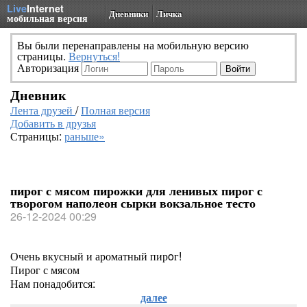
Live
Internet
Дневники
Личка
мобильная версия
Вы были перенаправлены на мобильную версию
страницы.
Вернуться!
Авторизация
Дневник
Лента друзей
/
Полная версия
Добавить в друзья
Страницы:
раньше»
пирог с мясом пирожки для ленивых пирог с
творогом наполеон сырки вокзальное тесто
26-12-2024 00:29
Очень вкусный и ароматный пирoг!
Пирог с мясом
Нам понадобится:
далее