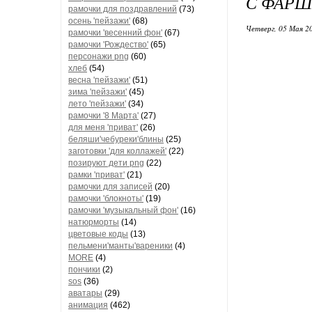
С ФАР
рамочки для поздравлений
(73)
осень 'пейзажи'
(68)
Четверг, 05 Мая 20
рамочки 'весенний фон'
(67)
рамочки 'Рождество'
(65)
персонажи png
(60)
хлеб
(54)
весна 'пейзажи'
(51)
зима 'пейзажи'
(45)
лето 'пейзажи'
(34)
рамочки '8 Марта'
(27)
для меня 'приват'
(26)
беляши'чебуреки'блины
(25)
заготовки 'для коллажей'
(22)
позируют дети png
(22)
рамки 'приват'
(21)
рамочки для записей
(20)
рамочки 'блокноты'
(19)
рамочки 'музыкальный фон'
(16)
натюрморты
(14)
цветовые коды
(13)
пельмени'манты'вареники
(4)
MORE
(4)
пончики
(2)
sos
(36)
аватары
(29)
анимация
(462)