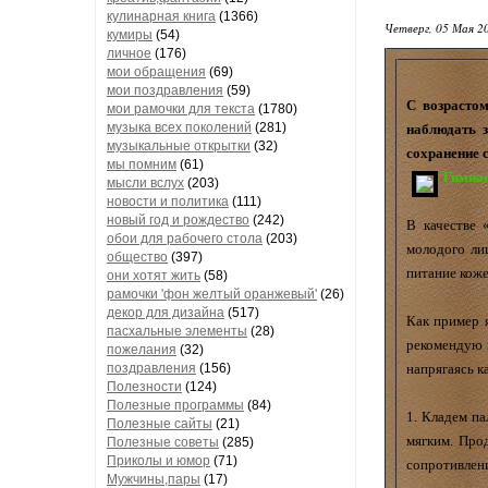
кулинарная книга
(1366)
Четверг, 05 Мая 20
кумиры
(54)
личное
(176)
мои обращения
(69)
мои поздравления
(59)
C возрастом
мои рамочки для текста
(1780)
музыка всех поколений
(281)
наблюдать з
музыкальные открытки
(32)
сохранение 
мы помним
(61)
Гимнас
мысли вслух
(203)
новости и политика
(111)
новый год и рождество
(242)
В качестве
обои для рабочего стола
(203)
молодого ли
общество
(397)
питание коже
они хотят жить
(58)
рамочки 'фон желтый оранжевый'
(26)
декор для дизайна
(517)
Как пример 
пасхальные элементы
(28)
рекомендую 
пожелания
(32)
напрягаясь к
поздравления
(156)
Полезности
(124)
Полезные программы
(84)
1. Кладем па
Полезные сайты
(21)
мягким. Прод
Полезные советы
(285)
Приколы и юмор
(71)
сопротивлени
Мужчины,пары
(17)