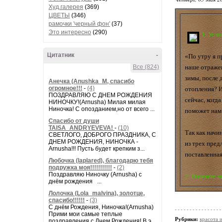
Худ.галерея
(369)
ЦВЕТЫ
(346)
рамочки 'черный фон'
(37)
Это интересно
(290)
1. Усло
Цитатник
-
«По утру я п
наше отражен
Все (824)
зимы, после 
Анечка (Anushka_M, спасибо
огромное!!!
-
(4)
отопления? И
ПОЗДРАВЛЯЮ С ДНЕМ РОЖДЕНИЯ
сейчас, когд
НИНОЧКУ!(Arnusha) Милая милая
Ниночка! С опозданием,но от всего ...
поможет нам
Спасибо от души
TAISA_ANDRYEVEVA!
-
(10)
Так как начин
СВЕТЛОГО, ДОБРОГО ПРАЗДНИКА, С
ДНЕМ РОЖДЕНИЯ, НИНОЧКА -
из трех пред
Arnusha!!! Пусть будет крепким з...
поставленная
Любочка (laplared), благодарю тебя
подружка моя!!!!!!!!!!!
-
(2)
Поздравляю Ниночку (Arnusha) с
2. Решение з
днём рождения ...
Лолочка (Lola_malvina), золотце,
спасибо!!!!!!
-
(3)
С днём Рождения, Ниночка!(Аrnusha)
Прими мои самые теплые
Рубрики:
красота 
поздравления с Днем Рождения! В э...