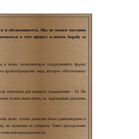
ся и обезвоживается. Мы не можем пассивно
ешаться в этот процесс и начать борьбу за
шц и кожи, позволяющую поддерживать форму
ь кровообращение лица, которое обеспечивает
сло повторов для каждого упражнения – 10. Но
ения нужно выполнять, не задерживая дыхания,
чень легко, чтобы давление было равномерным и
жу, но пальчики не убираем. Такое преодоление
 гнева или нахмуренности.