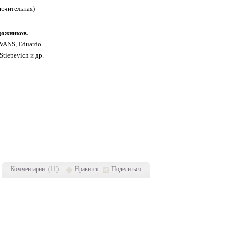
удожников
.
EVANS, Eduardo
tiepevich и др.
Комментарии
(
11
)
Нравится
Поделиться