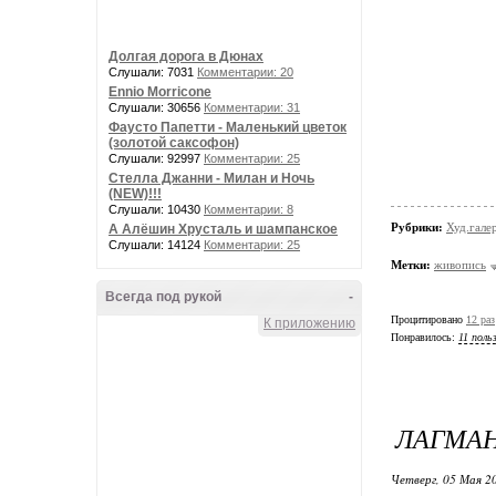
Долгая дорога в Дюнах
Слушали: 7031
Комментарии: 20
Ennio Morricone
Слушали: 30656
Комментарии: 31
Фаусто Папетти - Маленький цветок
(золотой саксофон)
Слушали: 92997
Комментарии: 25
Стелла Джанни - Милан и Ночь
(NEW)!!!
Слушали: 10430
Комментарии: 8
Рубрики:
Худ.гале
А Алёшин Хрусталь и шампанское
Слушали: 14124
Комментарии: 25
Метки:
живопись
Всегда под рукой
-
Процитировано
12 раз
К приложению
Понравилось:
11 поль
ЛАГМАН
Четверг, 05 Мая 20