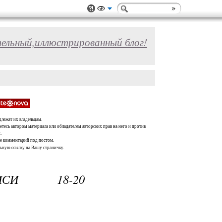
ельный,иллюстрированный блог!
длежат их владельцам.
тесь автором материала или обладателем авторских прав на него и против
.
те комментарий под постом.
льную ссылку на Вашу страничку.
СИ 18-20