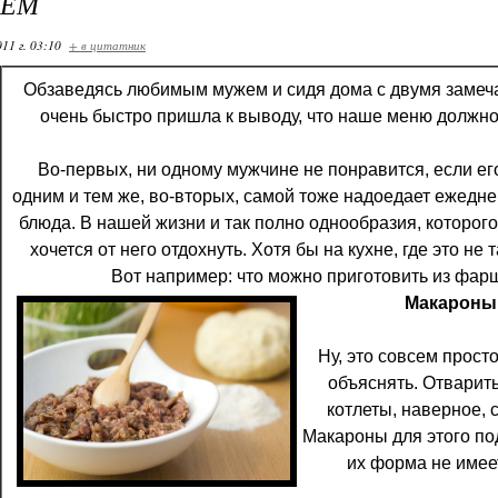
ШЕМ
11 г. 03:10
+ в цитатник
Обзаведясь любимым мужем и сидя дома с двумя замеч
очень быстро пришла к выводу, что наше меню должн
Во-первых, ни одному мужчине не понравится, если ег
одним и тем же, во-вторых, самой тоже надоедает ежедне
блюда. В нашей жизни и так полно однообразия, которог
хочется от него отдохнуть. Хотя бы на кухне, где это не 
Вот например: что можно приготовить из фар
Макароны 
Ну, это совсем прост
объяснять. Отварит
котлеты, наверное, 
Макароны для этого по
их форма не имеет