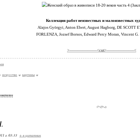
Коллекция работ неизвестных и малоизвестных х
Alajos Györgyi, Anton Ebert, August Hagborg, DE SCOTT 
FORLENZA, Jozsef Borsos, Edward Percy Moran, Vincent G. S
>----------------------<cut>----------------------<
рея
искусство
картины
зователям
.
11 г. 03:33
+ в цитатник