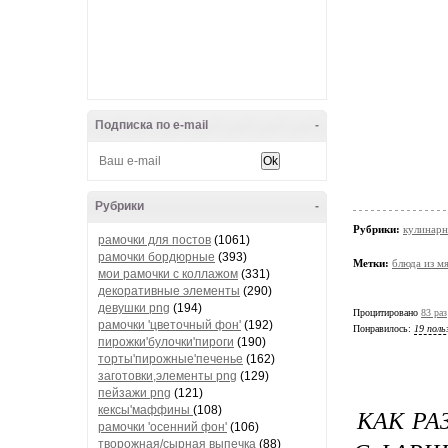
Подписка по e-mail
-
Рубрики
-
Рубрики:
кулинарн
рамочки для постов
(1061)
рамочки бордюрные
(393)
Метки:
блюда из м
мои рамочки с коллажом
(331)
декоративные элементы
(290)
девушки png
(194)
Процитировано
83 раз
рамочки 'цветочный фон'
(192)
Понравилось:
19 поль
пирожки'булочки'пироги
(190)
торты'пирожные'печенье
(162)
заготовки,элементы png
(129)
пейзажи png
(121)
КАК РА
кексы'маффины
(108)
рамочки 'осенний фон'
(106)
творожная/сырная выпечка
(88)