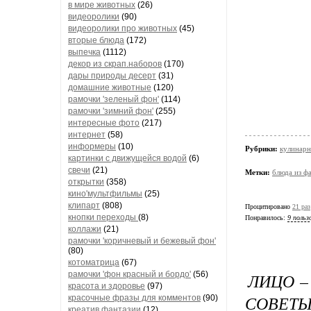
в мире животных
(26)
видеоролики
(90)
видеоролики про животных
(45)
вторые блюда
(172)
выпечка
(1112)
декор из скрап.наборов
(170)
дары природы десерт
(31)
домашние животные
(120)
рамочки 'зеленый фон'
(114)
рамочки 'зимний фон'
(255)
интересные фото
(217)
интернет
(58)
информеры
(10)
Рубрики:
кулинарн
картинки с движущейся водой
(6)
свечи
(21)
Метки:
блюда из ф
открытки
(358)
кино'мультфильмы
(25)
клипарт
(808)
Процитировано
21 раз
кнопки переходы
(8)
Понравилось:
9 польз
коллажи
(21)
рамочки 'коричневый и бежевый фон'
(80)
котоматрица
(67)
ЛИЦО –
рамочки 'фон красный и бордо'
(56)
красота и здоровье
(97)
СОВЕТЫ
красочные фразы для комментов
(90)
креатив,фантазии
(12)