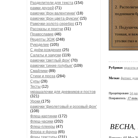
Разделители для текста
(154)
2. Располага
рамки друзей
(71)
рамочки 'фон валентинки'
(18)
поднимаем бр
рамочки 'фон цвета фуксии'
(15)
Рамочки-золото,серебро
(17)
3. Подушечка
Рассказы и притчи
(31)
тонкая, и ва
Православие
(46)
Рецепты ЗОЖ
(248)
уголки глаз 
Рукоделие
(105)
С днём рождения
(25)
Салаты и закуски
(119)
рамочки 'светлый фон'
(70)
рамочки 'синие голубые'
(109)
Рубрики:
красота 
Смайлики
(89)
Стихи и проза
(284)
Метки:
фитнес дом
Супы
(28)
Тесты
(12)
украшалочки для дневников и постов
Процитировано
54 раз
(321)
Понравилось:
17 поль
Уроки
(175)
рамочки 'фиолетовый и розовый фон'
(108)
Флеш-картинки
(172)
Флеш-часики
(202)
ВЕСНА,
Флеш-плееры
(47)
Флора и фауна
(65)
Фоны текстуры
(231)
Четверг, 05 Мая 20