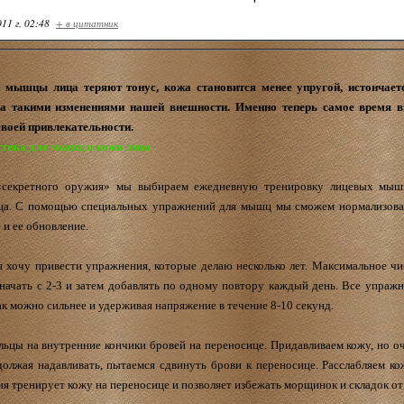
11 г. 02:48
+ в цитатник
 мышцы лица теряют тонус, кожа становится менее упругой, истончает
а такими изменениями нашей внешности. Именно теперь самое время вм
своей привлекательности.
тика для мышц и кожи лица
 «секретного оружия» мы выбираем ежедневную тренировку лицевых мы
ца. С помощью специальных упражнений для мышц мы сможем нормализоват
 и ее обновление.
я хочу привести упражнения, которые делаю несколько лет. Максимальное чи
начать с 2-3 и затем добавлять по одному повтору каждый день. Все упражн
ак можно сильнее и удерживая напряжение в течение 8-10 секунд.
льцы на внутренние кончики бровей на переносице. Придавливаем кожу, но о
олжая надавливать, пытаемся сдвинуть брови к переносице. Расслабляем ко
я тренирует кожу на переносице и позволяет избежать морщинок и складок от