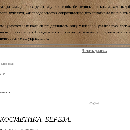
ем три пальца обеих рук на лбу так, чтобы безымянные пальцы лежали над 
ови, чувствуя, как преодолевается сопротивление (что нажатие должно быть 
ми указательных пальцев придерживаем кожу у внешних уголков глаз, слегка
жно не перестараться. Преодолевая напряжение, максимально поднимаем верхне
и повторяем то же упражнение.
Читать далее...
и здоровье
а
зователям
 КОСМЕТИКА, БЕРЕЗА.
11 г. 02:03
+ в цитатник