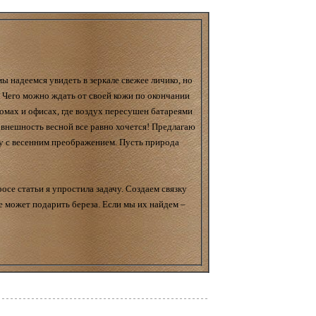
ы надеемся увидеть в зеркале свежее личико, но
. Чего можно ждать от своей кожи по окончании
омах и офисах, где воздух пересушен батареями
 внешность весной все равно хочется! Предлагаю
огу с весенним преображением. Пусть природа
просе статьи я упростила задачу. Создаем связку
е может подарить береза. Если мы их найдем –