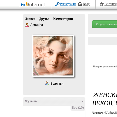
Регистрация
Вход
Рейтинги
Записи
Друзья
Комментарии
Создать дневник
Arnusha
Материал,выставленный
В друзья
ЖЕН
ВЕКОВ,
Музыка
-
Все (10)
Четверг, 05 Мая 20