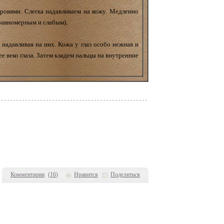
бровями. Слегка надавливаем на кожу. Медленно
равномерным и слабым).
 надавливая на них. Кожа у глаз особо нежная и
е веко глаза. Затем кладем пальцы на внутренние
Комментарии
(
16
)
Нравится
Поделиться