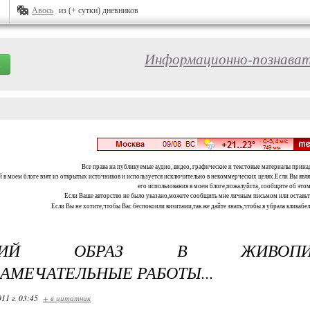
Авось
из (+ сутки) дневников
Информационно-познават
Все права на публикуемые аудио, видео, графические и текстовые материалы прина
 в моем блоге взят из открытых источников и используется исключительно в некоммерческих целях.Если Вы являе
его использования в моем блоге,пожалуйста, сообщите об этом
Если Ваше авторство не было указано,можете сообщить мне личным письмом или оставь
Если Вы не хотите,чтобы Вас беспокоили визитами,так же дайте знать,чтобы я убрала кликабе
СКИЙ ОБРАЗ В ЖИВОПИ
ЗАМЕЧАТЕЛЬНЫЕ РАБОТЫ...
11 г. 03:45
+ в цитатник