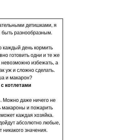
ательными детишками, я
о быть разнообразным.
о каждый день кормить
вно готовить одни и те же
о невозможно избежать, а
так уж и сложно сделать.
ша и макарон?
с котлетами
о. Можно даже ничего не
ь макароны и пожарить
сможет каждая хозяйка.
дойдут абсолютно любые,
 никакого значения.