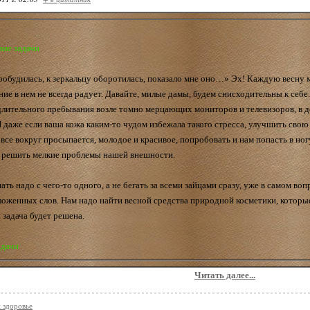
вие задачи
робудилась, к зеркальцу оборотилась, показало мне оно…» Эх! Каждую весну м
ие в нем не всегда радует. Давайте, милые дамы, будем снисходительны к себе
длительного пребывания возле томно мерцающих мониторов и телевизоров, в д
 даже если ваша кожа каким-то чудом избежала такого стресса, улучшить свою
а все вокруг просыпается, молодое и красивое, попробовать и нам попасть в н
 решить мелкие проблемы нашей внешности.
ать надо с чего-то одного, а не бегать за всеми зайцами сразу, уже в самом во
ложенных слов. Нам надо найти весной средства природной косметики, которы
 задача будет решена.
адачи
Читать далее...
и здоровье