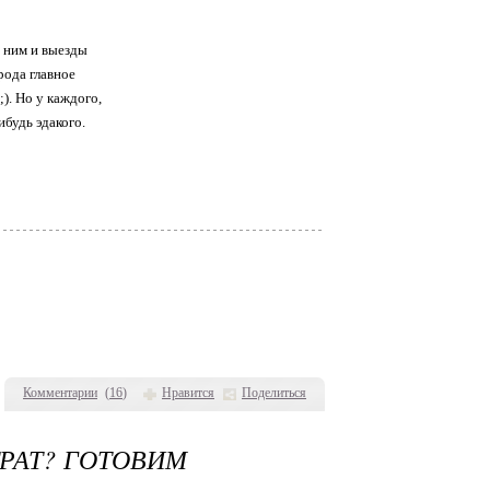
с ним и выезды
рода главное
). Но у каждого,
ибудь эдакого.
Комментарии
(
16
)
Нравится
Поделиться
РАТ? ГОТОВИМ