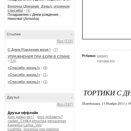
Верочка (Дневник_Девы), огромное
спасибо!
-
(4)
Поздравляю с Днем рождения ,
Ниночка! (Arnusha)
Ссылки
-
Все (215)
С Днем Рождения меня !
-
(7)
Рубрики:
клипарт
УПРАЖНЕНИЯ ПРИ БОЛИ В СПИНЕ
-
(14)
девушки png
«Спасибо, жизнь!»
-
(9)
«Спасибо, жизнь!»
-
(1)
«Спасибо, жизнь!»
-
(3)
ТОРТИКИ С Д
Друзья
-
Понедельник, 11 Ноября 2013 г. 
Все (187)
Друзья оффлайн
Кого давно нет?
Кого добавить?
capten_CHIKA
emuchka
geniavegas
Kamelius
Larisa_Vini
Liudmila_Sceglova
lola-malvina