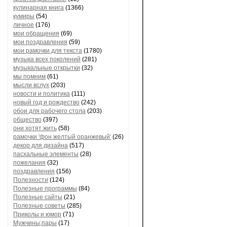
кулинарная книга
(1366)
кумиры
(54)
личное
(176)
мои обращения
(69)
мои поздравления
(59)
мои рамочки для текста
(1780)
музыка всех поколений
(281)
музыкальные открытки
(32)
мы помним
(61)
мысли вслух
(203)
новости и политика
(111)
новый год и рождество
(242)
обои для рабочего стола
(203)
общество
(397)
они хотят жить
(58)
рамочки 'фон желтый оранжевый'
(26)
декор для дизайна
(517)
пасхальные элементы
(28)
пожелания
(32)
поздравления
(156)
Полезности
(124)
Полезные программы
(84)
Полезные сайты
(21)
Полезные советы
(285)
Приколы и юмор
(71)
Мужчины,пары
(17)