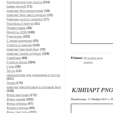
Разделители для текста
(154)
рамки друзей
(71)
рамочки 'фон валентинки'
(18)
рамочки 'фон цвета фуксии'
(15)
Рамочки-золото,серебро
(17)
Рассказы и притчи
(31)
Православие
(46)
Рецепты ЗОЖ
(248)
Рукоделие
(105)
С днём рождения
(25)
Салаты и закуски
(119)
рамочки 'светлый фон'
(70)
рамочки 'синие голубые'
(109)
Смайлики
(89)
Рубрики:
Мужчины,пары
Стихи и проза
(284)
клипарт
Супы
(28)
Тесты
(12)
украшалочки для дневников и постов
(321)
Уроки
(175)
рамочки 'фиолетовый и розовый фон'
КЛИПАРТ PN
(108)
Флеш-картинки
(172)
Понедельник, 11 Ноября 2013 г. 
Флеш-часики
(202)
Флеш-плееры
(47)
Флора и фауна
(65)
Фоны текстуры
(231)