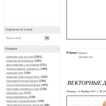
Подписка по e-mail
-
Рубрики
-
Рубрики:
клипарт
рамочки для постов
(1061)
девушки png
рамочки бордюрные
(393)
мои рамочки с коллажом
(331)
декоративные элементы
(290)
девушки png
(194)
рамочки 'цветочный фон'
(192)
ВЕКТОРНЫЕ 
пирожки'булочки'пироги
(190)
торты'пирожные'печенье
(162)
заготовки,элементы png
(129)
Четверг, 14 Ноября 2013 г. 08:2
пейзажи png
(121)
кексы'маффины
(108)
рамочки 'осенний фон'
(106)
творожная/сырная выпечка
(88)