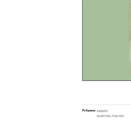
Рубрики:
клипарт
позируют дети png