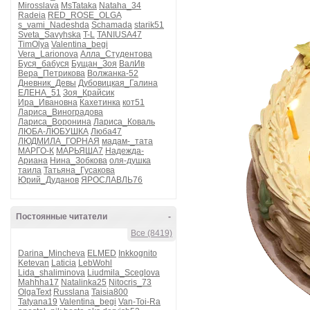
Mirosslava
MsTataka
Nataha_34
Radeia
RED_ROSE_OLGA
s_vami_Nadeshda
Schamada
starik51
Sveta_Savyhska
T-L
TANIUSA47
TimOlya
Valentina_begi
Vera_Larionova
Алла_Студентова
Буся_бабуся
Бущан_Зоя
ВалИв
Вера_Петрикова
Волжанка-52
Дневник_Девы
Дубовицкая_Галина
ЕЛЕНА_51
Зоя_Крайсик
Ира_Ивановна
Кахетинка
кот51
Лариса_Виноградова
Лариса_Воронина
Лариса_Коваль
ЛЮБА-ЛЮБУШКА
Люба47
ЛЮДМИЛА_ГОРНАЯ
мадам-_тата
МАРГО-К
МАРЬЯША7
Надежда-
Ариана
Нина_Зобкова
оля-душка
таила
Татьяна_Гусакова
Юрий_Дуданов
ЯРОСЛАВЛЬ76
Постоянные читатели
-
Все (8419)
Darina_Mincheva
ELMED
Inkkognito
Ketevan
Laticia
LebWohl
Lida_shaliminova
Liudmila_Sceglova
Mahhha17
Natalinka25
Nitocris_73
OlgaText
Russlana
Taisia800
Tatyana19
Valentina_begi
Van-Toi-Ra