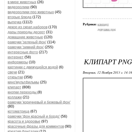
в мире животных
(26)
видеоролики
(90)
видеоролики про животных
(45)
вторые блюда
(172)
выпечка
(1112)
Рубрики:
клипарт
декор из скрап.наборов
(170)
девушки png
дары природы десерт
(31)
домашние животные
(120)
рамочки 'зеленый фон'
(114)
рамочки 'зимний фон'
(255)
интересные фото
(217)
интернет
(58)
КЛИПАРТ PN
информеры
(10)
картинки с движущейся водой
(6)
свечи
(21)
Вторник, 12 Ноября 2013 г. 14:1
открытки
(358)
кино'мультфильмы
(25)
клипарт
(808)
кнопки переходы
(8)
коллажи
(21)
рамочки 'коричневый и бежевый фон'
(80)
котоматрица
(67)
рамочки 'фон красный и бордо'
(56)
красота и здоровье
(97)
красочные фразы для комментов
(90)
креатив,фантазии
(12)