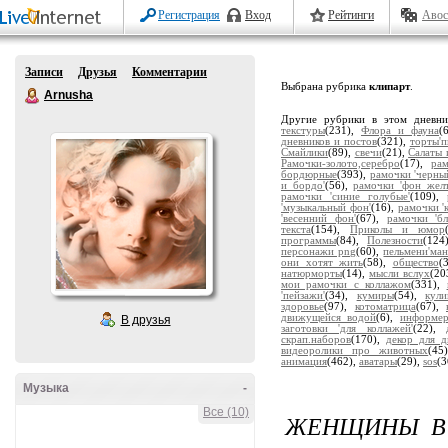
Регистрация
Вход
Рейтинги
Авос
Записи
Друзья
Комментарии
Выбрана рубрика
клипарт
.
Arnusha
Другие рубрики в этом дневн
текстуры
(231),
Флора и фауна
(
дневников и постов
(321),
торты'
Смайлики
(89),
свечи
(21),
Салаты 
Рамочки-золото,серебро
(17),
ра
бордюрные
(393),
рамочки 'черны
и бордо'
(56),
рамочки 'фон жел
рамочки 'синие голубые'
(109),
'музыкальный фон'
(16),
рамочки '
'весенний фон'
(67),
рамочки 'бл
текста
(154),
Приколы и юмор
программы
(84),
Полезности
(124
персонажи png
(60),
пельмени'ман
они хотят жить
(58),
общество
(
натюрморты
(14),
мысли вслух
(20
мои рамочки с коллажом
(331),
'пейзажи'
(34),
кумиры
(54),
кули
здоровье
(97),
котоматрица
(67),
движущейся водой
(6),
информе
В друзья
заготовки 'для коллажей'
(22),
скрап.наборов
(170),
декор для д
видеоролики про животных
(45
анимация
(462),
аватары
(29),
sos
(3
Музыка
-
Все (10)
ЖЕНЩИНЫ В 