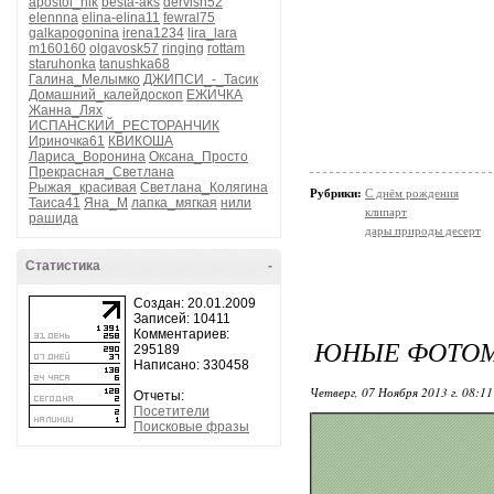
apostol_nik
besta-aks
dervish52
elennna
elina-elina11
fewral75
galkapogonina
irena1234
lira_lara
m160160
olgavosk57
ringing
rottam
staruhonka
tanushka68
Галина_Мелымко
ДЖИПСИ_-_Тасик
Домашний_калейдоскоп
ЕЖИЧКА
Жанна_Лях
ИСПАНСКИЙ_РЕСТОРАНЧИК
Ириночка61
КВИКОША
Лариса_Воронина
Оксана_Просто
Прекрасная_Светлана
Рыжая_красивая
Светлана_Колягина
Рубрики:
С днём рождения
Таиса41
Яна_М
лапка_мягкая
нили
клипарт
рашида
дары природы десерт
Статистика
-
Создан: 20.01.2009
Записей: 10411
Комментариев:
ЮНЫЕ ФОТОМ
295189
Написано: 330458
Четверг, 07 Ноября 2013 г. 08:1
Отчеты:
Посетители
Поисковые фразы