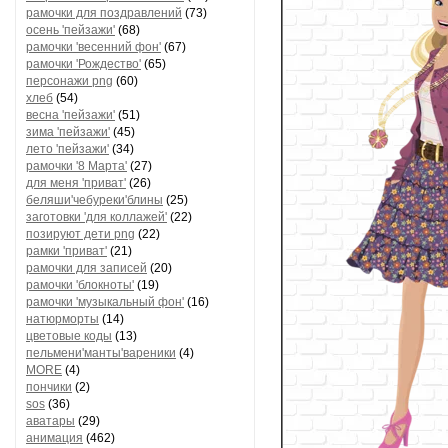
рамочки для поздравлений
(73)
осень 'пейзажи'
(68)
рамочки 'весенний фон'
(67)
рамочки 'Рождество'
(65)
персонажи png
(60)
хлеб
(54)
весна 'пейзажи'
(51)
зима 'пейзажи'
(45)
лето 'пейзажи'
(34)
рамочки '8 Марта'
(27)
для меня 'приват'
(26)
беляши'чебуреки'блины
(25)
заготовки 'для коллажей'
(22)
позируют дети png
(22)
рамки 'приват'
(21)
рамочки для записей
(20)
рамочки 'блокноты'
(19)
рамочки 'музыкальный фон'
(16)
натюрморты
(14)
цветовые коды
(13)
пельмени'манты'вареники
(4)
MORE
(4)
пончики
(2)
sos
(36)
аватары
(29)
анимация
(462)