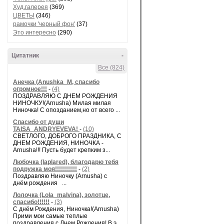
Худ.галерея
(369)
ЦВЕТЫ
(346)
рамочки 'черный фон'
(37)
Это интересно
(290)
Цитатник
-
Все (824)
Анечка (Anushka_M, спасибо
огромное!!!
-
(4)
ПОЗДРАВЛЯЮ С ДНЕМ РОЖДЕНИЯ
НИНОЧКУ!(Arnusha) Милая милая
Ниночка! С опозданием,но от всего ...
Спасибо от души
TAISA_ANDRYEVEVA!
-
(10)
СВЕТЛОГО, ДОБРОГО ПРАЗДНИКА, С
ДНЕМ РОЖДЕНИЯ, НИНОЧКА -
Arnusha!!! Пусть будет крепким з...
Любочка (laplared), благодарю тебя
подружка моя!!!!!!!!!!!
-
(2)
Поздравляю Ниночку (Arnusha) с
днём рождения ...
Лолочка (Lola_malvina), золотце,
спасибо!!!!!!
-
(3)
С днём Рождения, Ниночка!(Аrnusha)
Прими мои самые теплые
поздравления с Днем Рождения! В э...