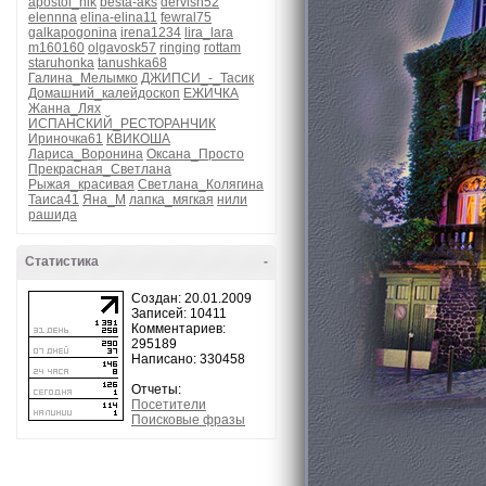
apostol_nik
besta-aks
dervish52
elennna
elina-elina11
fewral75
galkapogonina
irena1234
lira_lara
m160160
olgavosk57
ringing
rottam
staruhonka
tanushka68
Галина_Мелымко
ДЖИПСИ_-_Тасик
Домашний_калейдоскоп
ЕЖИЧКА
Жанна_Лях
ИСПАНСКИЙ_РЕСТОРАНЧИК
Ириночка61
КВИКОША
Лариса_Воронина
Оксана_Просто
Прекрасная_Светлана
Рыжая_красивая
Светлана_Колягина
Таиса41
Яна_М
лапка_мягкая
нили
рашида
Статистика
-
Создан: 20.01.2009
Записей: 10411
Комментариев:
295189
Написано: 330458
Отчеты:
Посетители
Поисковые фразы