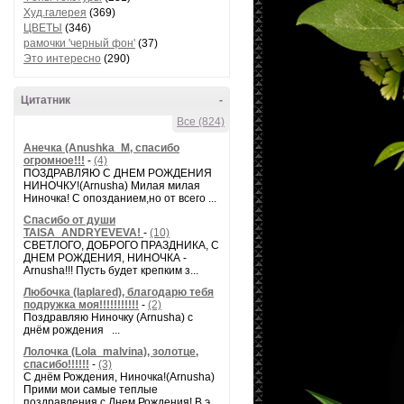
Худ.галерея
(369)
ЦВЕТЫ
(346)
рамочки 'черный фон'
(37)
Это интересно
(290)
Цитатник
-
Все (824)
Анечка (Anushka_M, спасибо
огромное!!!
-
(4)
ПОЗДРАВЛЯЮ С ДНЕМ РОЖДЕНИЯ
НИНОЧКУ!(Arnusha) Милая милая
Ниночка! С опозданием,но от всего ...
Спасибо от души
TAISA_ANDRYEVEVA!
-
(10)
СВЕТЛОГО, ДОБРОГО ПРАЗДНИКА, С
ДНЕМ РОЖДЕНИЯ, НИНОЧКА -
Arnusha!!! Пусть будет крепким з...
Любочка (laplared), благодарю тебя
подружка моя!!!!!!!!!!!
-
(2)
Поздравляю Ниночку (Arnusha) с
днём рождения ...
Лолочка (Lola_malvina), золотце,
спасибо!!!!!!
-
(3)
С днём Рождения, Ниночка!(Аrnusha)
Прими мои самые теплые
поздравления с Днем Рождения! В э...