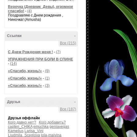
Верочка (Дневник_Девы), огромное
спасибо!
-
(4)
Поздравляю с Днем рождения ,
Ниночка! (Arnusha)
Ссылки
-
Все (215)
С Днем Рождения меня !
-
(7)
УПРАЖНЕНИЯ ПРИ БОЛИ В СПИНЕ
-
(14)
«Спасибо, жизнь!»
-
(9)
«Спасибо, жизнь!»
-
(1)
«Спасибо, жизнь!»
-
(3)
Друзья
-
Все (187)
Друзья оффлайн
Кого давно нет?
Кого добавить?
capten_CHIKA
emuchka
geniavegas
Kamelius
Larisa_Vini
Liudmila_Sceglova
lola-malvina