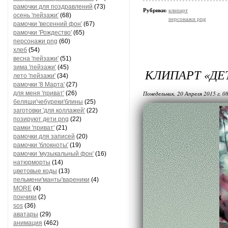
рамочки для поздравлений
(73)
Рубрики:
клипарт
осень 'пейзажи'
(68)
персонажи png
рамочки 'весенний фон'
(67)
рамочки 'Рождество'
(65)
персонажи png
(60)
хлеб
(54)
весна 'пейзажи'
(51)
зима 'пейзажи'
(45)
КЛИПАРТ «ДЕ
лето 'пейзажи'
(34)
рамочки '8 Марта'
(27)
для меня 'приват'
(26)
Понедельник, 20 Апреля 2015 г. 0
беляши'чебуреки'блины
(25)
заготовки 'для коллажей'
(22)
позируют дети png
(22)
рамки 'приват'
(21)
рамочки для записей
(20)
рамочки 'блокноты'
(19)
рамочки 'музыкальный фон'
(16)
натюрморты
(14)
цветовые коды
(13)
пельмени'манты'вареники
(4)
MORE
(4)
пончики
(2)
sos
(36)
аватары
(29)
анимация
(462)