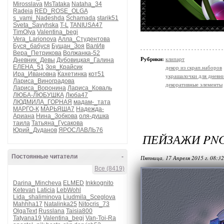
Mirosslava
MsTataka
Nataha_34
Radeia
RED_ROSE_OLGA
s_vami_Nadeshda
Schamada
starik51
Sveta_Savyhska
T-L
TANIUSA47
TimOlya
Valentina_begi
Vera_Larionova
Алла_Студентова
Буся_бабуся
Бущан_Зоя
ВалИв
Вера_Петрикова
Волжанка-52
Рубрики:
клипарт
Дневник_Девы
Дубовицкая_Галина
ЕЛЕНА_51
Зоя_Крайсик
декор из скрап.наборов
Ира_Ивановна
Кахетинка
кот51
украшалочки для дневни
Лариса_Виноградова
декоративные элементы
Лариса_Воронина
Лариса_Коваль
ЛЮБА-ЛЮБУШКА
Люба47
ЛЮДМИЛА_ГОРНАЯ
мадам-_тата
МАРГО-К
МАРЬЯША7
Надежда-
Ариана
Нина_Зобкова
оля-душка
таила
Татьяна_Гусакова
Юрий_Дуданов
ЯРОСЛАВЛЬ76
ПЕЙЗАЖИ PN
Постоянные читатели
-
Пятница, 17 Апреля 2015 г. 08:3
Все (8419)
Darina_Mincheva
ELMED
Inkkognito
Ketevan
Laticia
LebWohl
Lida_shaliminova
Liudmila_Sceglova
Mahhha17
Natalinka25
Nitocris_73
OlgaText
Russlana
Taisia800
Tatyana19
Valentina_begi
Van-Toi-Ra