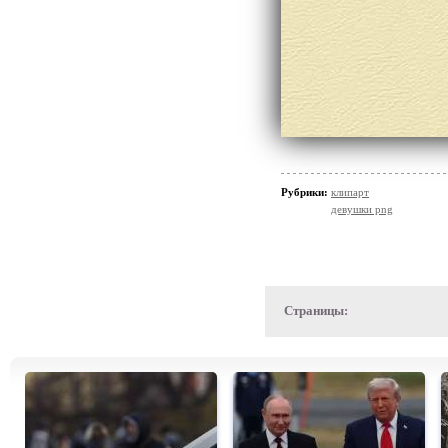
Рубрики:
клипарт
девушки png
Страницы: