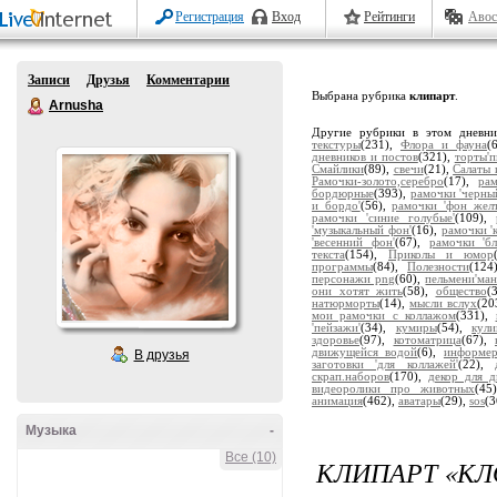
Регистрация
Вход
Рейтинги
Авос
Записи
Друзья
Комментарии
Выбрана рубрика
клипарт
.
Arnusha
Другие рубрики в этом дневн
текстуры
(231),
Флора и фауна
(
дневников и постов
(321),
торты'
Смайлики
(89),
свечи
(21),
Салаты 
Рамочки-золото,серебро
(17),
ра
бордюрные
(393),
рамочки 'черны
и бордо'
(56),
рамочки 'фон жел
рамочки 'синие голубые'
(109),
'музыкальный фон'
(16),
рамочки '
'весенний фон'
(67),
рамочки 'бл
текста
(154),
Приколы и юмор
программы
(84),
Полезности
(124
персонажи png
(60),
пельмени'ман
они хотят жить
(58),
общество
(
натюрморты
(14),
мысли вслух
(20
мои рамочки с коллажом
(331),
'пейзажи'
(34),
кумиры
(54),
кули
здоровье
(97),
котоматрица
(67),
движущейся водой
(6),
информе
В друзья
заготовки 'для коллажей'
(22),
скрап.наборов
(170),
декор для д
видеоролики про животных
(45
анимация
(462),
аватары
(29),
sos
(3
Музыка
-
Все (10)
КЛИПАРТ «К