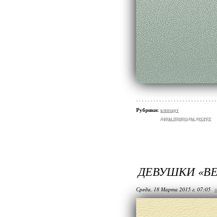
Рубрики:
клипарт
дары природы десерт
ДЕВУШКИ «В
Среда, 18 Марта 2015 г. 07:05
+