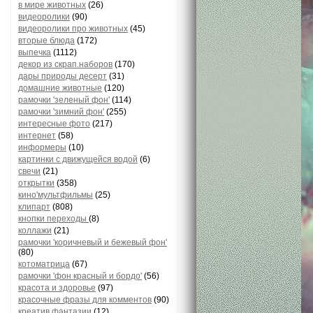
в мире животных
(26)
видеоролики
(90)
видеоролики про животных
(45)
вторые блюда
(172)
выпечка
(1112)
декор из скрап.наборов
(170)
дары природы десерт
(31)
домашние животные
(120)
рамочки 'зеленый фон'
(114)
рамочки 'зимний фон'
(255)
интересные фото
(217)
интернет
(58)
информеры
(10)
картинки с движущейся водой
(6)
свечи
(21)
открытки
(358)
кино'мультфильмы
(25)
клипарт
(808)
кнопки переходы
(8)
коллажи
(21)
рамочки 'коричневый и бежевый фон'
(80)
котоматрица
(67)
рамочки 'фон красный и бордо'
(56)
красота и здоровье
(97)
красочные фразы для комментов
(90)
креатив,фантазии
(12)