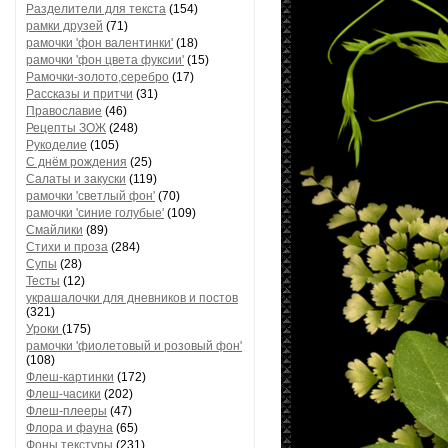
Разделители для текста
(154)
рамки друзей
(71)
рамочки 'фон валентинки'
(18)
рамочки 'фон цвета фуксии'
(15)
Рамочки-золото,серебро
(17)
Рассказы и притчи
(31)
Православие
(46)
Рецепты ЗОЖ
(248)
Рукоделие
(105)
С днём рождения
(25)
Салаты и закуски
(119)
рамочки 'светлый фон'
(70)
рамочки 'синие голубые'
(109)
Смайлики
(89)
Стихи и проза
(284)
Супы
(28)
Тесты
(12)
украшалочки для дневников и постов
(321)
Уроки
(175)
рамочки 'фиолетовый и розовый фон'
(108)
Флеш-картинки
(172)
Флеш-часики
(202)
Флеш-плееры
(47)
Флора и фауна
(65)
Фоны текстуры
(231)