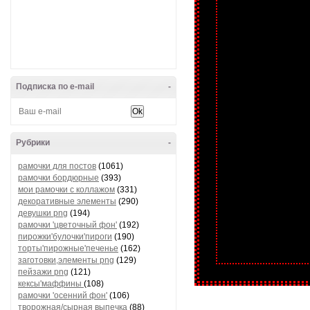
Подписка по e-mail
-
Рубрики
-
рамочки для постов
(1061)
рамочки бордюрные
(393)
мои рамочки с коллажом
(331)
декоративные элементы
(290)
девушки png
(194)
рамочки 'цветочный фон'
(192)
пирожки'булочки'пироги
(190)
торты'пирожные'печенье
(162)
заготовки,элементы png
(129)
пейзажи png
(121)
кексы'маффины
(108)
рамочки 'осенний фон'
(106)
творожная/сырная выпечка
(88)