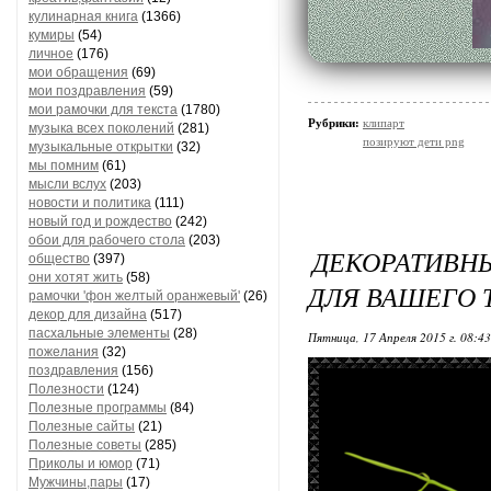
кулинарная книга
(1366)
кумиры
(54)
личное
(176)
мои обращения
(69)
мои поздравления
(59)
мои рамочки для текста
(1780)
Рубрики:
клипарт
музыка всех поколений
(281)
позируют дети png
музыкальные открытки
(32)
мы помним
(61)
мысли вслух
(203)
новости и политика
(111)
новый год и рождество
(242)
обои для рабочего стола
(203)
ДЕКОРАТИВ
общество
(397)
они хотят жить
(58)
ДЛЯ ВАШЕГО 
рамочки 'фон желтый оранжевый'
(26)
декор для дизайна
(517)
пасхальные элементы
(28)
Пятница, 17 Апреля 2015 г. 08:4
пожелания
(32)
поздравления
(156)
Полезности
(124)
Полезные программы
(84)
Полезные сайты
(21)
Полезные советы
(285)
Приколы и юмор
(71)
Мужчины,пары
(17)