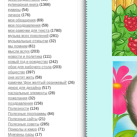
кулинарная книга
(1366)
кумиры
(54)
личное
(176)
мои обращения
(69)
мои поздравления
(59)
мои рамочки для текста
(1780)
музыка всех поколений
(281)
музыкальные открытки
(32)
мы помним
(61)
мысли вслух
(203)
новости и политика
(111)
новый год и рождество
(242)
обои для рабочего стола
(203)
общество
(397)
они хотят жить
(58)
рамочки 'фон желтый оранжевый'
(26)
декор для дизайна
(517)
пасхальные элементы
(28)
пожелания
(32)
поздравления
(156)
Полезности
(124)
Полезные программы
(84)
Полезные сайты
(21)
Полезные советы
(285)
Приколы и юмор
(71)
Мужчины,пары
(17)