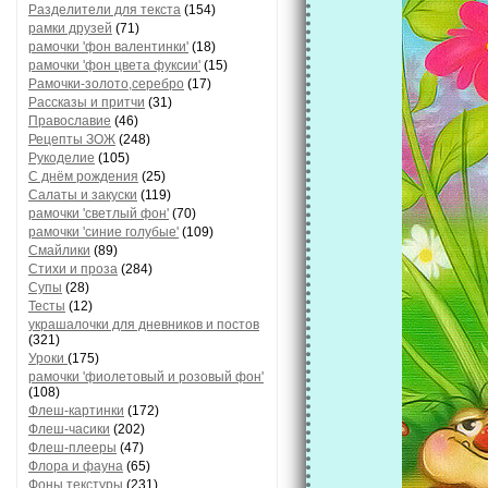
Разделители для текста
(154)
рамки друзей
(71)
рамочки 'фон валентинки'
(18)
рамочки 'фон цвета фуксии'
(15)
Рамочки-золото,серебро
(17)
Рассказы и притчи
(31)
Православие
(46)
Рецепты ЗОЖ
(248)
Рукоделие
(105)
С днём рождения
(25)
Салаты и закуски
(119)
рамочки 'светлый фон'
(70)
рамочки 'синие голубые'
(109)
Смайлики
(89)
Стихи и проза
(284)
Супы
(28)
Тесты
(12)
украшалочки для дневников и постов
(321)
Уроки
(175)
рамочки 'фиолетовый и розовый фон'
(108)
Флеш-картинки
(172)
Флеш-часики
(202)
Флеш-плееры
(47)
Флора и фауна
(65)
Фоны текстуры
(231)