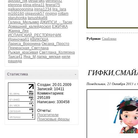
apostol_nik
besta-aks
dervish52
elennna
elina-elina11
fewral75
galkapogonina
irena1234
lira_lara
m160160
olgavosk57
ringing
rottam
staruhonka
tanushka68
Галина_Мелымко
ДЖИПСИ_-_Тасик
Домашний_калейдоскоп
ЕЖИЧКА
Жанна_Лях
ИСПАНСКИЙ_РЕСТОРАНЧИК
Рубрики:
Смайлики
Ириночка61
КВИКОША
Лариса_Воронина
Оксана_Просто
Прекрасная_Светлана
Рыжая_красивая
Светлана_Колягина
Таиса41
Яна_М
лапка_мягкая
нили
рашида
ГИФКИ,СМАЙ
Статистика
-
Понедельник, 21 Октября 2013 г.
Создан: 20.01.2009
Записей: 10411
Комментариев:
295189
Написано: 330458
Отчеты:
Посетители
Поисковые фразы