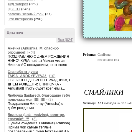
Худ.галерея
(369)
ЦВЕТЫ
(346)
рамочки 'черный фон'
(37)
Это интересно
(290)
Цитатник
-
Все (824)
Анечка (Anushka_M, спасибо
огромное!!!
-
(4)
Рубрики:
Смайлики
ПОЗДРАВЛЯЮ С ДНЕМ РОЖДЕНИЯ
персонажи png
НИНОЧКУ!(Arnusha) Милая милая
Ниночка! С опозданием,но от всего ...
Спасибо от души
TAISA_ANDRYEVEVA!
-
(10)
СВЕТЛОГО, ДОБРОГО ПРАЗДНИКА, С
ДНЕМ РОЖДЕНИЯ, НИНОЧКА -
Arnusha!!! Пусть будет крепким з...
СМАЙЛИКИ
Любочка (laplared), благодарю тебя
подружка моя!!!!!!!!!!!
-
(2)
Пятница, 12 Сентября 2014 г. 08
Поздравляю Ниночку (Arnusha) с
днём рождения ...
Лолочка (Lola_malvina), золотце,
спасибо!!!!!!
-
(3)
С днём Рождения, Ниночка!(Аrnusha)
Прими мои самые теплые
поздравления с Днем Рождения! В э...