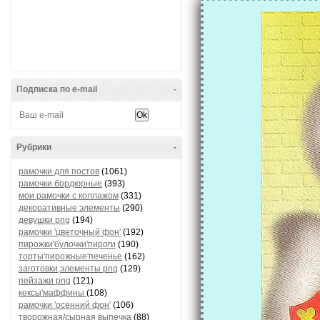
Подписка по e-mail
-
Рубрики
-
рамочки для постов
(1061)
рамочки бордюрные
(393)
мои рамочки с коллажом
(331)
декоративные элементы
(290)
девушки png
(194)
рамочки 'цветочный фон'
(192)
пирожки'булочки'пироги
(190)
торты'пирожные'печенье
(162)
заготовки,элементы png
(129)
пейзажи png
(121)
кексы'маффины
(108)
рамочки 'осенний фон'
(106)
творожная/сырная выпечка
(88)