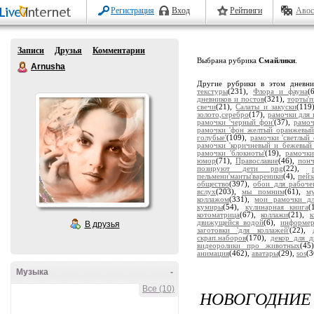
Регистрация
Вход
Рейтинги
Авос
Записи
Друзья
Комментарии
Выбрана рубрика
Смайлики
.
Arnusha
Другие рубрики в этом дневн
текстуры
(231),
Флора и фауна
(
дневников и постов
(321),
торты'
свечи
(21),
Салаты и закуски
(119
золото,серебро
(17),
рамочки для 
рамочки 'черный фон'
(37),
рамоч
рамочки 'фон желтый оранжевый
голубые'
(109),
рамочки 'светлый 
рамочки 'коричневый и бежевый
рамочки 'блокноты'
(19),
рамочки
юмор
(71),
Православие
(46),
пон
позируют дети png
(22),
пельмени'манты'вареники
(4),
пейз
общество
(397),
обои для рабоче
вслух
(203),
мы помним
(61),
м
коллажом
(331),
мои рамочки дл
кумиры
(54),
кулинарная книга
(
котоматрица
(67),
коллажи
(21),
движущейся водой
(6),
информе
В друзья
заготовки 'для коллажей'
(22),
скрап.наборов
(170),
декор для д
видеоролики про животных
(45
анимация
(462),
аватары
(29),
sos
(3
Музыка
-
Все (10)
НОВОГОДНИ