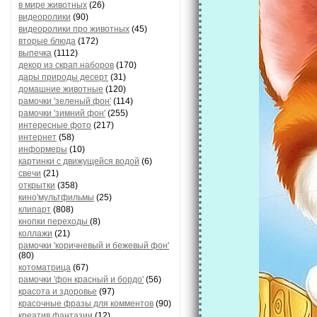
в мире животных
(26)
видеоролики
(90)
видеоролики про животных
(45)
вторые блюда
(172)
выпечка
(1112)
декор из скрап.наборов
(170)
дары природы десерт
(31)
домашние животные
(120)
рамочки 'зеленый фон'
(114)
рамочки 'зимний фон'
(255)
интересные фото
(217)
интернет
(58)
информеры
(10)
картинки с движущейся водой
(6)
свечи
(21)
открытки
(358)
кино'мультфильмы
(25)
клипарт
(808)
кнопки переходы
(8)
коллажи
(21)
рамочки 'коричневый и бежевый фон'
(80)
котоматрица
(67)
рамочки 'фон красный и бордо'
(56)
красота и здоровье
(97)
красочные фразы для комментов
(90)
креатив,фантазии
(12)