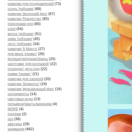
рамочки для поздравлений
(73)
осень 'пейзажи'
(68)
рамочки 'весенний фон'
(67)
рамочки 'Рождество'
(65)
персонажи png
(60)
хлеб
(54)
весна 'пейзажи'
(51)
зима 'пейзажи'
(45)
лето 'пейзажи'
(34)
рамочки '8 Марта'
(27)
для меня 'приват'
(26)
беляши'чебуреки'блины
(25)
заготовки 'для коллажей'
(22)
позируют дети png
(22)
рамки 'приват'
(21)
рамочки для записей
(20)
рамочки 'блокноты'
(19)
рамочки 'музыкальный фон'
(16)
натюрморты
(14)
цветовые коды
(13)
пельмени'манты'вареники
(4)
MORE
(4)
пончики
(2)
sos
(36)
аватары
(29)
анимация
(462)