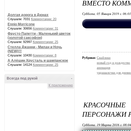
ВМЕСТО КОММ
Суббота, 05 Января 2019 г. 06:0
Долгая дорога в Дюнах
Слушали: 7031
Комментарии: 20
Ennio Morricone
Слушали: 30656
Комментарии: 31
Фаусто Папетти - Маленький цветок
(золотой саксофон)
Слушали: 92997
Комментарии: 25
Стелла Джанни - Милан и Ночь
(NEW)!!!
Слушали: 10430
Комментарии: 8
Рубрики:
Смайлики
А Алёшин Хрусталь и шампанское
новый год и рождество
Слушали: 14124
Комментарии: 25
анимация
украшалочки для дневни
Всегда под рукой
-
К приложению
КРАСОЧН
ПЕРСОНАЖИ P
Суббота, 19 Марта 2016 г. 08:0