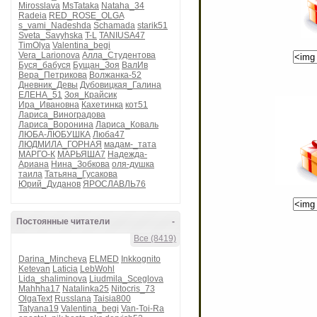
Mirosslava
MsTataka
Nataha_34
Radeia
RED_ROSE_OLGA
s_vami_Nadeshda
Schamada
starik51
Sveta_Savyhska
T-L
TANIUSA47
TimOlya
Valentina_begi
Vera_Larionova
Алла_Студентова
Буся_бабуся
Бущан_Зоя
ВалИв
Вера_Петрикова
Волжанка-52
Дневник_Девы
Дубовицкая_Галина
ЕЛЕНА_51
Зоя_Крайсик
Ира_Ивановна
Кахетинка
кот51
Лариса_Виноградова
Лариса_Воронина
Лариса_Коваль
ЛЮБА-ЛЮБУШКА
Люба47
ЛЮДМИЛА_ГОРНАЯ
мадам-_тата
МАРГО-К
МАРЬЯША7
Надежда-
Ариана
Нина_Зобкова
оля-душка
таила
Татьяна_Гусакова
Юрий_Дуданов
ЯРОСЛАВЛЬ76
Постоянные читатели
-
Все (8419)
Darina_Mincheva
ELMED
Inkkognito
Ketevan
Laticia
LebWohl
Lida_shaliminova
Liudmila_Sceglova
Mahhha17
Natalinka25
Nitocris_73
OlgaText
Russlana
Taisia800
Tatyana19
Valentina_begi
Van-Toi-Ra