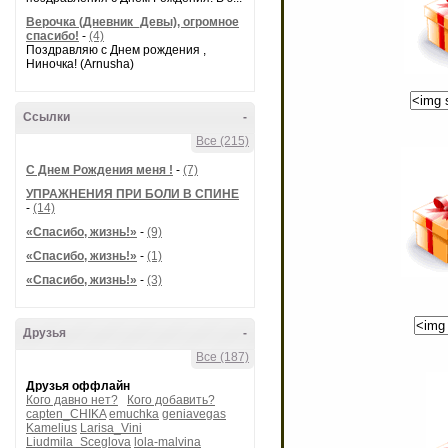
Верочка (Дневник_Девы), огромное
спасибо!
-
(4)
Поздравляю с Днем рождения ,
Ниночка! (Arnusha)
Ссылки
-
Все (215)
С Днем Рождения меня !
-
(7)
УПРАЖНЕНИЯ ПРИ БОЛИ В СПИНЕ
-
(14)
«Спасибо, жизнь!»
-
(9)
«Спасибо, жизнь!»
-
(1)
«Спасибо, жизнь!»
-
(3)
Друзья
-
Все (187)
Друзья оффлайн
Кого давно нет?
Кого добавить?
capten_CHIKA
emuchka
geniavegas
Kamelius
Larisa_Vini
Liudmila_Sceglova
lola-malvina