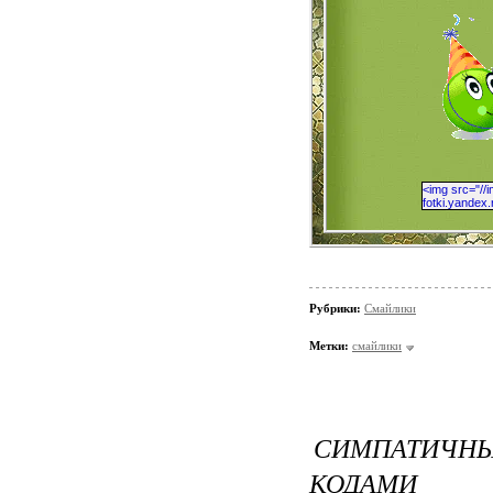
Рубрики:
Смайлики
Метки:
смайлики
СИМПАТИЧН
КОДАМИ