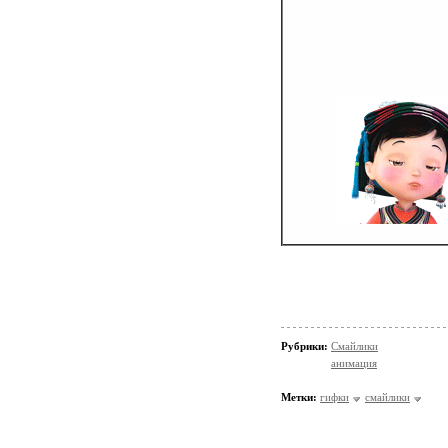
Рубрики:
Смайлики
анимация
Метки:
гифки
смайлики