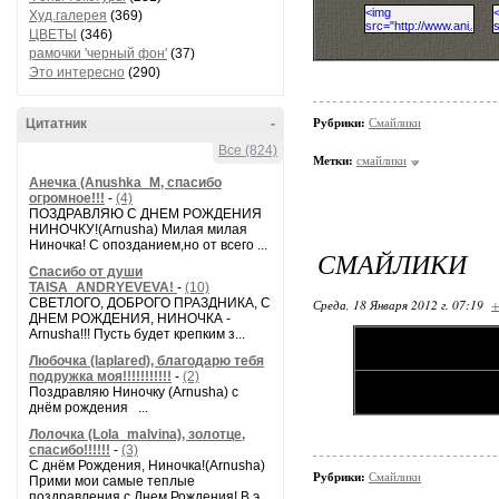
Худ.галерея
(369)
ЦВЕТЫ
(346)
рамочки 'черный фон'
(37)
Это интересно
(290)
Цитатник
-
Рубрики:
Смайлики
Все (824)
Метки:
смайлики
Анечка (Anushka_M, спасибо
огромное!!!
-
(4)
ПОЗДРАВЛЯЮ С ДНЕМ РОЖДЕНИЯ
НИНОЧКУ!(Arnusha) Милая милая
Ниночка! С опозданием,но от всего ...
СМАЙЛИКИ
Спасибо от души
TAISA_ANDRYEVEVA!
-
(10)
СВЕТЛОГО, ДОБРОГО ПРАЗДНИКА, С
Среда, 18 Января 2012 г. 07:19
+
ДНЕМ РОЖДЕНИЯ, НИНОЧКА -
Arnusha!!! Пусть будет крепким з...
Любочка (laplared), благодарю тебя
подружка моя!!!!!!!!!!!
-
(2)
Поздравляю Ниночку (Arnusha) с
днём рождения ...
Лолочка (Lola_malvina), золотце,
спасибо!!!!!!
-
(3)
С днём Рождения, Ниночка!(Аrnusha)
Рубрики:
Смайлики
Прими мои самые теплые
поздравления с Днем Рождения! В э...