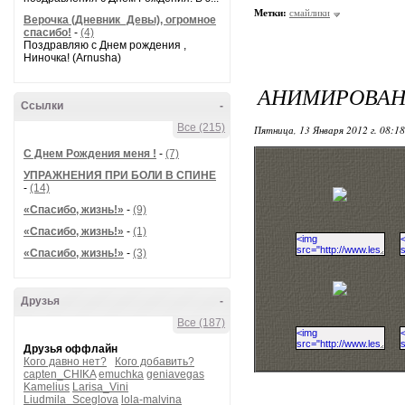
Метки:
смайлики
Верочка (Дневник_Девы), огромное
спасибо!
-
(4)
Поздравляю с Днем рождения ,
Ниночка! (Arnusha)
АНИМИРОВАН
Ссылки
-
Все (215)
Пятница, 13 Января 2012 г. 08:1
С Днем Рождения меня !
-
(7)
УПРАЖНЕНИЯ ПРИ БОЛИ В СПИНЕ
-
(14)
«Спасибо, жизнь!»
-
(9)
«Спасибо, жизнь!»
-
(1)
«Спасибо, жизнь!»
-
(3)
Друзья
-
Все (187)
Друзья оффлайн
Кого давно нет?
Кого добавить?
capten_CHIKA
emuchka
geniavegas
Kamelius
Larisa_Vini
Liudmila_Sceglova
lola-malvina