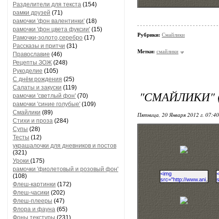
Разделители для текста
(154)
рамки друзей
(71)
рамочки 'фон валентинки'
(18)
рамочки 'фон цвета фуксии'
(15)
Рубрики:
Смайлики
Рамочки-золото,серебро
(17)
Рассказы и притчи
(31)
Метки:
смайлики
Православие
(46)
Рецепты ЗОЖ
(248)
Рукоделие
(105)
С днём рождения
(25)
Салаты и закуски
(119)
"СМАЙЛИКИ" 
рамочки 'светлый фон'
(70)
рамочки 'синие голубые'
(109)
Смайлики
(89)
Пятница, 20 Января 2012 г. 07:4
Стихи и проза
(284)
Супы
(28)
Тесты
(12)
украшалочки для дневников и постов
(321)
Уроки
(175)
рамочки 'фиолетовый и розовый фон'
(108)
Флеш-картинки
(172)
Флеш-часики
(202)
Флеш-плееры
(47)
Флора и фауна
(65)
Фоны текстуры
(231)