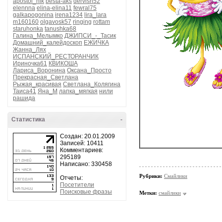
apostol_nik
besta-aks
dervish52
elennna
elina-elina11
fewral75
galkapogonina
irena1234
lira_lara
m160160
olgavosk57
ringing
rottam
staruhonka
tanushka68
Галина_Мелымко
ДЖИПСИ_-_Тасик
Домашний_калейдоскоп
ЕЖИЧКА
Жанна_Лях
ИСПАНСКИЙ_РЕСТОРАНЧИК
Ириночка61
КВИКОША
Лариса_Воронина
Оксана_Просто
Прекрасная_Светлана
Рыжая_красивая
Светлана_Колягина
Таиса41
Яна_М
лапка_мягкая
нили
рашида
Статистика
-
Создан: 20.01.2009
Записей: 10411
Комментариев:
295189
Написано: 330458
Рубрики:
Смайлики
Отчеты:
Посетители
Поисковые фразы
Метки:
смайлики