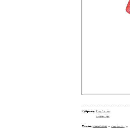
Рубрики:
Смайлики
анимация
Метки:
анимашки
смайлики