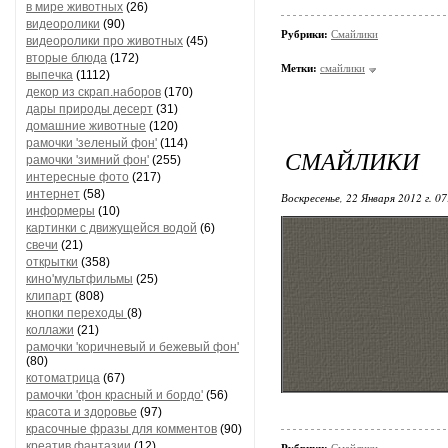
в мире животных
(26)
видеоролики
(90)
Рубрики:
Смайлики
видеоролики про животных
(45)
вторые блюда
(172)
Метки:
смайлики
выпечка
(1112)
декор из скрап.наборов
(170)
дары природы десерт
(31)
домашние животные
(120)
рамочки 'зеленый фон'
(114)
СМАЙЛИКИ
рамочки 'зимний фон'
(255)
интересные фото
(217)
интернет
(58)
Воскресенье, 22 Января 2012 г. 0
информеры
(10)
картинки с движущейся водой
(6)
свечи
(21)
открытки
(358)
кино'мультфильмы
(25)
клипарт
(808)
кнопки переходы
(8)
коллажи
(21)
рамочки 'коричневый и бежевый фон'
(80)
котоматрица
(67)
рамочки 'фон красный и бордо'
(56)
красота и здоровье
(97)
красочные фразы для комментов
(90)
креатив,фантазии
(12)