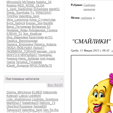
Mirosslava
MsTataka
Nataha_34
Рубрики:
Смайлики
Radeia
RED_ROSE_OLGA
s_vami_Nadeshda
Schamada
starik51
анимация
Sveta_Savyhska
T-L
TANIUSA47
TimOlya
Valentina_begi
Метки:
смайлики
Vera_Larionova
Алла_Студентова
Буся_бабуся
Бущан_Зоя
ВалИв
Вера_Петрикова
Волжанка-52
Дневник_Девы
Дубовицкая_Галина
ЕЛЕНА_51
Зоя_Крайсик
Ира_Ивановна
Кахетинка
кот51
"СМАЙЛИКИ"
Лариса_Виноградова
Лариса_Воронина
Лариса_Коваль
ЛЮБА-ЛЮБУШКА
Люба47
Среда, 11 Января 2012 г. 08:42
+
ЛЮДМИЛА_ГОРНАЯ
мадам-_тата
МАРГО-К
МАРЬЯША7
Надежда-
Ариана
Нина_Зобкова
оля-душка
таила
Татьяна_Гусакова
Юрий_Дуданов
ЯРОСЛАВЛЬ76
Постоянные читатели
-
Все (8419)
Darina_Mincheva
ELMED
Inkkognito
Ketevan
Laticia
LebWohl
Lida_shaliminova
Liudmila_Sceglova
Mahhha17
Natalinka25
Nitocris_73
OlgaText
Russlana
Taisia800
Tatyana19
Valentina_begi
Van-Toi-Ra