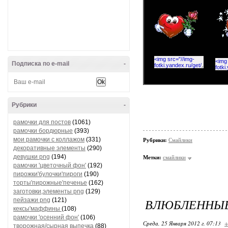
Подписка по e-mail
-
Рубрики
-
рамочки для постов
(1061)
рамочки бордюрные
(393)
мои рамочки с коллажом
(331)
Рубрики:
Смайлики
декоративные элементы
(290)
девушки png
(194)
Метки:
смайлики
рамочки 'цветочный фон'
(192)
пирожки'булочки'пироги
(190)
торты'пирожные'печенье
(162)
заготовки,элементы png
(129)
ВЛЮБЛЕННЫ
пейзажи png
(121)
кексы'маффины
(108)
рамочки 'осенний фон'
(106)
Среда, 25 Января 2012 г. 07:13
+
творожная/сырная выпечка
(88)