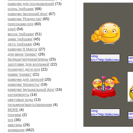
рамочки для поздравлений
(73)
осень 'пейзажи'
(68)
рамочки 'весенний фон'
(67)
рамочки 'Рождество'
(65)
персонажи png
(60)
хлеб
(54)
весна 'пейзажи'
(51)
зима 'пейзажи'
(45)
лето 'пейзажи'
(34)
рамочки '8 Марта'
(27)
для меня 'приват'
(26)
беляши'чебуреки'блины
(25)
заготовки 'для коллажей'
(22)
позируют дети png
(22)
рамки 'приват'
(21)
рамочки для записей
(20)
рамочки 'блокноты'
(19)
рамочки 'музыкальный фон'
(16)
натюрморты
(14)
цветовые коды
(13)
пельмени'манты'вареники
(4)
MORE
(4)
пончики
(2)
sos
(36)
аватары
(29)
анимация
(462)