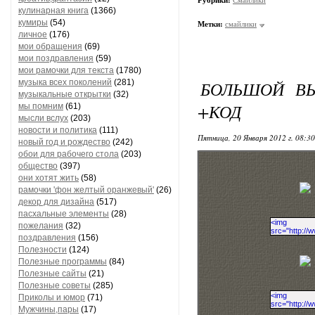
Рубрики:
Смайлики
кулинарная книга
(1366)
кумиры
(54)
Метки:
cмайлики
личное
(176)
мои обращения
(69)
мои поздравления
(59)
мои рамочки для текста
(1780)
музыка всех поколений
(281)
БОЛЬШОЙ ВЫ
музыкальные открытки
(32)
+КОД
мы помним
(61)
мысли вслух
(203)
новости и политика
(111)
Пятница, 20 Января 2012 г. 08:3
новый год и рождество
(242)
обои для рабочего стола
(203)
общество
(397)
они хотят жить
(58)
рамочки 'фон желтый оранжевый'
(26)
декор для дизайна
(517)
пасхальные элементы
(28)
пожелания
(32)
поздравления
(156)
Полезности
(124)
Полезные программы
(84)
Полезные сайты
(21)
Полезные советы
(285)
Приколы и юмор
(71)
Мужчины,пары
(17)