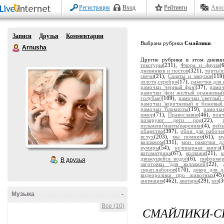
Регистрация
Вход
Рейтинги
Авос
Записи
Друзья
Комментарии
Выбрана рубрика
Смайлики
.
Arnusha
Другие рубрики в этом дневн
текстуры
(231),
Флора и фауна
(
дневников и постов
(321),
торты'
свечи
(21),
Салаты и закуски
(119
золото,серебро
(17),
рамочки для 
рамочки 'черный фон'
(37),
рамоч
рамочки 'фон желтый оранжевый
голубые'
(109),
рамочки 'светлый 
рамочки 'коричневый и бежевый
рамочки 'блокноты'
(19),
рамочки
юмор
(71),
Православие
(46),
пон
позируют дети png
(22),
пельмени'манты'вареники
(4),
пейз
общество
(397),
обои для рабоче
вслух
(203),
мы помним
(61),
м
коллажом
(331),
мои рамочки дл
кумиры
(54),
кулинарная книга
(
котоматрица
(67),
коллажи
(21),
движущейся водой
(6),
информе
В друзья
заготовки 'для коллажей'
(22),
скрап.наборов
(170),
декор для д
видеоролики про животных
(45
анимация
(462),
аватары
(29),
sos
(3
Музыка
-
Все (10)
СМАЙЛИКИ-С