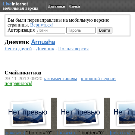
Live
Internet
Дневники
Личка
мобильная версия
Вы были перенаправлены на мобильную версию
страницы.
Вернуться!
Авторизация
Дневник
Arnusha
Лента друзей
-
Дневник
-
Полная версия
Смайлики+код
29-11-2012 09:20
к комментариям
-
к полной версии
-
понравилось!
[показать]
" border="0"
[показать]
" border="0"
[показать]
" 