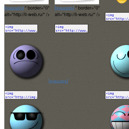
[показать]
" border="0"
[показать]
" border="0"
alt="http://li-web.ru/" />
alt="http://li-web.ru/" />
[показать]