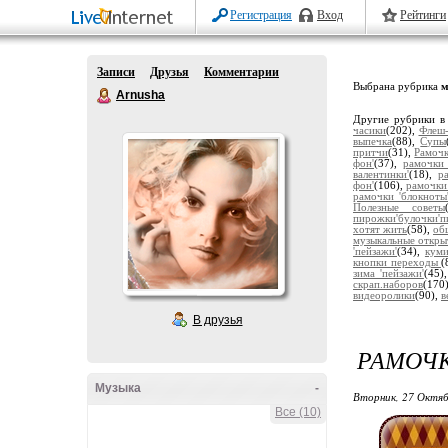
Регистрация
Вход
Рейтинги
Записи
Друзья
Комментарии
Выбрана рубрика
м
Arnusha
Другие рубрики в
часики
(202),
Флеш-
выпечка
(88),
Супы
притчи
(31),
Рамочк
фон'
(37),
рамочки 
валентинки'
(18),
р
фон'
(106),
рамочки
рамочки 'блокноты
Полезные советы
пирожки'булочки'п
хотят жить
(58),
об
музыкальные откры
'пейзажи'
(34),
кум
кнопки переходы
(
зима 'пейзажи'
(45)
скрап.наборов
(170
видеоролики
(90),
в
В друзья
РАМОЧК
Музыка
-
Вторник, 27 Октяб
Все (10)