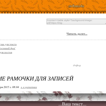
Читать далее...
чки для текста
'осенний фон'
для постов
Е РАМОЧКИ ДЛЯ ЗАПИСЕЙ
ря 2015 г. 08:04
+ в цитатник
...Ваш текст...