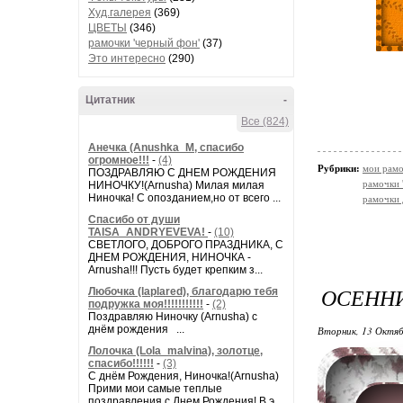
Худ.галерея
(369)
ЦВЕТЫ
(346)
рамочки 'черный фон'
(37)
Это интересно
(290)
Цитатник
-
Все (824)
Анечка (Anushka_M, спасибо
огромное!!!
-
(4)
Рубрики:
мои рамо
ПОЗДРАВЛЯЮ С ДНЕМ РОЖДЕНИЯ
рамочки 
НИНОЧКУ!(Arnusha) Милая милая
Ниночка! С опозданием,но от всего ...
рамочки 
Спасибо от души
TAISA_ANDRYEVEVA!
-
(10)
СВЕТЛОГО, ДОБРОГО ПРАЗДНИКА, С
ДНЕМ РОЖДЕНИЯ, НИНОЧКА -
Arnusha!!! Пусть будет крепким з...
ОСЕННИ
Любочка (laplared), благодарю тебя
подружка моя!!!!!!!!!!!
-
(2)
Поздравляю Ниночку (Arnusha) с
днём рождения ...
Вторник, 13 Октяб
Лолочка (Lola_malvina), золотце,
спасибо!!!!!!
-
(3)
С днём Рождения, Ниночка!(Аrnusha)
Прими мои самые теплые
поздравления с Днем Рождения! В э...