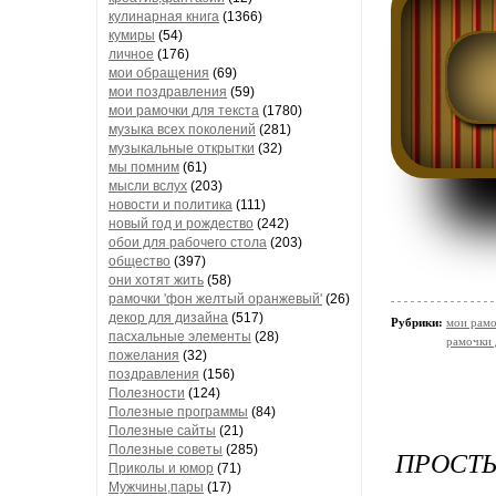
кулинарная книга
(1366)
кумиры
(54)
личное
(176)
мои обращения
(69)
мои поздравления
(59)
мои рамочки для текста
(1780)
музыка всех поколений
(281)
музыкальные открытки
(32)
мы помним
(61)
мысли вслух
(203)
новости и политика
(111)
новый год и рождество
(242)
обои для рабочего стола
(203)
общество
(397)
они хотят жить
(58)
рамочки 'фон желтый оранжевый'
(26)
декор для дизайна
(517)
Рубрики:
мои рамо
пасхальные элементы
(28)
рамочки 
пожелания
(32)
поздравления
(156)
Полезности
(124)
Полезные программы
(84)
Полезные сайты
(21)
Полезные советы
(285)
ПРОСТЫ
Приколы и юмор
(71)
Мужчины,пары
(17)