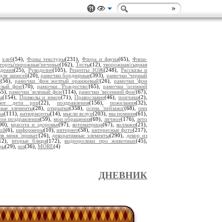
,
хлеб
(54),
Фоны текстуры
(231),
Флора и фауна
(65),
Флеш-
торты'пирожные'печенье
(162),
Тесты
(12),
творожная/сырная
дения
(25),
Рукоделие
(105),
Рецепты ЗОЖ
(248),
Рассказы и
для записей
(20),
рамочки бордюрные
(393),
рамочки 'черный
'
(56),
рамочки 'фон желтый оранжевый'
(26),
рамочки 'фон
тлый фон'
(70),
рамочки 'Рождество'
(65),
рамочки 'осенний
55),
рамочки 'зеленый фон'
(114),
рамочки 'весенний фон'
(67),
а
(154),
Приколы и юмор
(71),
Православие
(46),
пончики
(2),
уют дети png
(22),
поздравления
(156),
пожелания
(32),
ьные элементы
(28),
открытки
(358),
осень 'пейзажи'
(68),
они
ка
(111),
натюрморты
(14),
мысли вслух
(203),
мы помним
(61),
ои поздравления
(59),
мои обращения
(69),
личное
(176),
лето
(90),
красота и здоровье
(97),
котоматрица
(67),
коллажи
(21),
ой
(6),
информеры
(10),
интернет
(58),
интересные фото
(217),
ля меня 'приват'
(26),
декоративные элементы
(290),
декор из
12),
вторые блюда
(172),
видеоролики про животных
(45),
ры
(29),
sos
(36),
MORE
(4)
ДНЕВНИК