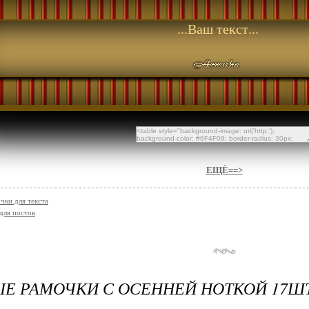
...Ваш текст...
ЕЩЁ==>
чки для текста
для постов
Е РАМОЧКИ С ОСЕННЕЙ НОТКОЙ 17Ш