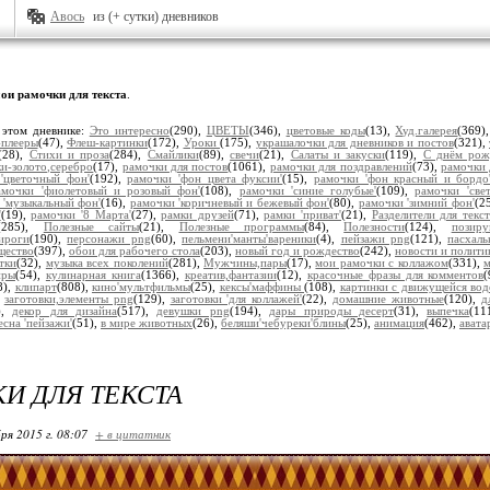
Авось
из (+ сутки) дневников
ои рамочки для текста
.
 этом дневнике:
Это интересно
(290),
ЦВЕТЫ
(346),
цветовые коды
(13),
Худ.галерея
(369)
плееры
(47),
Флеш-картинки
(172),
Уроки
(175),
украшалочки для дневников и постов
(321),
(28),
Стихи и проза
(284),
Смайлики
(89),
свечи
(21),
Салаты и закуски
(119),
С днём рож
и-золото,серебро
(17),
рамочки для постов
(1061),
рамочки для поздравлений
(73),
рамочки 
'цветочный фон'
(192),
рамочки 'фон цвета фуксии'
(15),
рамочки 'фон красный и бордо
амочки 'фиолетовый и розовый фон'
(108),
рамочки 'синие голубые'
(109),
рамочки 'све
 'музыкальный фон'
(16),
рамочки 'коричневый и бежевый фон'
(80),
рамочки 'зимний фон'
(2
'
(19),
рамочки '8 Марта'
(27),
рамки друзей
(71),
рамки 'приват'
(21),
Разделители для текст
(285),
Полезные сайты
(21),
Полезные программы
(84),
Полезности
(124),
позир
ироги
(190),
персонажи png
(60),
пельмени'манты'вареники
(4),
пейзажи png
(121),
пасхал
щество
(397),
обои для рабочего стола
(203),
новый год и рождество
(242),
новости и полити
тки
(32),
музыка всех поколений
(281),
Мужчины,пары
(17),
мои рамочки с коллажом
(331),
м
иры
(54),
кулинарная книга
(1366),
креатив,фантазии
(12),
красочные фразы для комментов
8),
клипарт
(808),
кино'мультфильмы
(25),
кексы'маффины
(108),
картинки с движущейся вод
,
заготовки,элементы png
(129),
заготовки 'для коллажей'
(22),
домашние животные
(120),
д
),
декор для дизайна
(517),
девушки png
(194),
дары природы десерт
(31),
выпечка
(11
есна 'пейзажи'
(51),
в мире животных
(26),
беляши'чебуреки'блины
(25),
анимация
(462),
авата
И ДЛЯ ТЕКСТА
ря 2015 г. 08:07
+ в цитатник