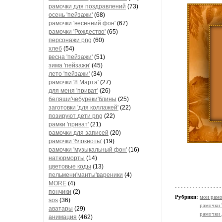
рамочки для поздравлений
(73)
осень 'пейзажи'
(68)
рамочки 'весенний фон'
(67)
рамочки 'Рождество'
(65)
персонажи png
(60)
хлеб
(54)
весна 'пейзажи'
(51)
зима 'пейзажи'
(45)
лето 'пейзажи'
(34)
рамочки '8 Марта'
(27)
для меня 'приват'
(26)
беляши'чебуреки'блины
(25)
заготовки 'для коллажей'
(22)
позируют дети png
(22)
рамки 'приват'
(21)
рамочки для записей
(20)
рамочки 'блокноты'
(19)
рамочки 'музыкальный фон'
(16)
натюрморты
(14)
цветовые коды
(13)
пельмени'манты'вареники
(4)
MORE
(4)
пончики
(2)
Рубрики:
мои рамо
sos
(36)
рамочки 
аватары
(29)
рамочки 
анимация
(462)