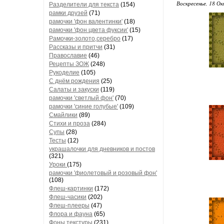
Воскресенье, 18 Ок
Разделители для текста
(154)
рамки друзей
(71)
рамочки 'фон валентинки'
(18)
рамочки 'фон цвета фуксии'
(15)
Рамочки-золото,серебро
(17)
Рассказы и притчи
(31)
Православие
(46)
Рецепты ЗОЖ
(248)
Рукоделие
(105)
С днём рождения
(25)
Салаты и закуски
(119)
рамочки 'светлый фон'
(70)
рамочки 'синие голубые'
(109)
Смайлики
(89)
Стихи и проза
(284)
Супы
(28)
Тесты
(12)
украшалочки для дневников и постов
(321)
Уроки
(175)
рамочки 'фиолетовый и розовый фон'
(108)
Флеш-картинки
(172)
Флеш-часики
(202)
Флеш-плееры
(47)
Флора и фауна
(65)
Фоны текстуры
(231)