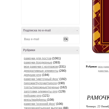
Подписка по e-mail
-
Рубрики
-
рамочки для постов
(1061)
рамочки бордюрные
(393)
мои рамочки с коллажом
(331)
Рубрики:
мои рамо
декоративные элементы
(290)
рамочки 
девушки png
(194)
рамочки 'цветочный фон'
(192)
пирожки'булочки'пироги
(190)
торты'пирожные'печенье
(162)
заготовки,элементы png
(129)
РАМОЧК
пейзажи png
(121)
кексы'маффины
(108)
рамочки 'осенний фон'
(106)
Четверг, 22 Октяб
творожная/сырная выпечка
(88)