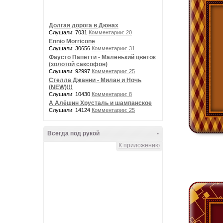
Долгая дорога в Дюнах
Слушали: 7031
Комментарии: 20
Ennio Morricone
Слушали: 30656
Комментарии: 31
Фаусто Папетти - Маленький цветок
(золотой саксофон)
Слушали: 92997
Комментарии: 25
Стелла Джанни - Милан и Ночь
(NEW)!!!
Слушали: 10430
Комментарии: 8
А Алёшин Хрусталь и шампанское
Слушали: 14124
Комментарии: 25
Всегда под рукой
-
К приложению