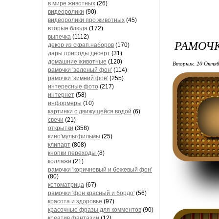
в мире животных
(26)
видеоролики
(90)
видеоролики про животных
(45)
вторые блюда
(172)
выпечка
(1112)
РАМОЧК
декор из скрап.наборов
(170)
дары природы десерт
(31)
домашние животные
(120)
Вторник, 20 Октяб
рамочки 'зеленый фон'
(114)
рамочки 'зимний фон'
(255)
интересные фото
(217)
интернет
(58)
информеры
(10)
картинки с движущейся водой
(6)
свечи
(21)
открытки
(358)
кино'мультфильмы
(25)
клипарт
(808)
кнопки переходы
(8)
коллажи
(21)
рамочки 'коричневый и бежевый фон'
(80)
котоматрица
(67)
рамочки 'фон красный и бордо'
(56)
красота и здоровье
(97)
красочные фразы для комментов
(90)
креатив,фантазии
(12)