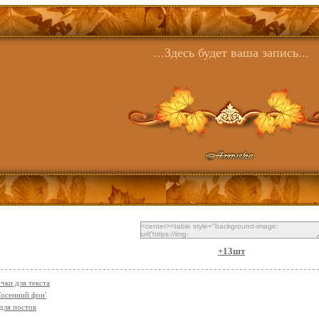
...Здесь будет ваша запись...
+13шт
чки для текста
'осенний фон'
для постов