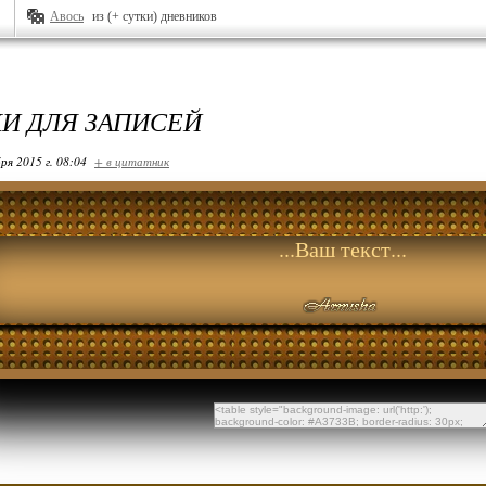
Авось
из (+ сутки) дневников
И ДЛЯ ЗАПИСЕЙ
ря 2015 г. 08:04
+ в цитатник
...Ваш текст...