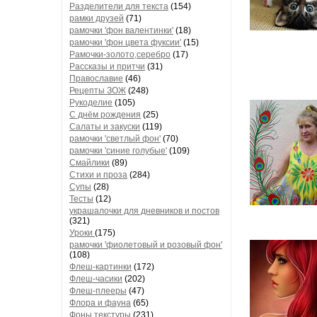
Разделители для текста
(154)
рамки друзей
(71)
рамочки 'фон валентинки'
(18)
рамочки 'фон цвета фуксии'
(15)
Рамочки-золото,серебро
(17)
Рассказы и притчи
(31)
Православие
(46)
Рецепты ЗОЖ
(248)
Рукоделие
(105)
С днём рождения
(25)
Салаты и закуски
(119)
рамочки 'светлый фон'
(70)
рамочки 'синие голубые'
(109)
Смайлики
(89)
Стихи и проза
(284)
Супы
(28)
Тесты
(12)
украшалочки для дневников и постов
(321)
Уроки
(175)
рамочки 'фиолетовый и розовый фон'
(108)
Флеш-картинки
(172)
Флеш-часики
(202)
Флеш-плееры
(47)
Флора и фауна
(65)
Фоны текстуры
(231)