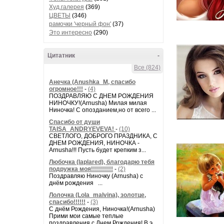
Худ.галерея
(369)
ЦВЕТЫ
(346)
рамочки 'черный фон'
(37)
Это интересно
(290)
Цитатник
-
Все (824)
Анечка (Anushka_M, спасибо
огромное!!!
-
(4)
ПОЗДРАВЛЯЮ С ДНЕМ РОЖДЕНИЯ
НИНОЧКУ!(Arnusha) Милая милая
Ниночка! С опозданием,но от всего ...
Спасибо от души
TAISA_ANDRYEVEVA!
-
(10)
СВЕТЛОГО, ДОБРОГО ПРАЗДНИКА, С
ДНЕМ РОЖДЕНИЯ, НИНОЧКА -
Arnusha!!! Пусть будет крепким з...
Любочка (laplared), благодарю тебя
подружка моя!!!!!!!!!!!
-
(2)
Поздравляю Ниночку (Arnusha) с
днём рождения ...
Лолочка (Lola_malvina), золотце,
спасибо!!!!!!
-
(3)
С днём Рождения, Ниночка!(Аrnusha)
Прими мои самые теплые
поздравления с Днем Рождения! В э...