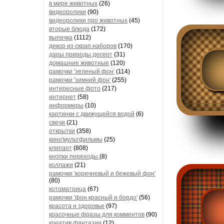
в мире животных
(26)
видеоролики
(90)
видеоролики про животных
(45)
вторые блюда
(172)
выпечка
(1112)
декор из скрап.наборов
(170)
дары природы десерт
(31)
домашние животные
(120)
рамочки 'зеленый фон'
(114)
рамочки 'зимний фон'
(255)
интересные фото
(217)
интернет
(58)
информеры
(10)
картинки с движущейся водой
(6)
свечи
(21)
открытки
(358)
кино'мультфильмы
(25)
клипарт
(808)
кнопки переходы
(8)
коллажи
(21)
рамочки 'коричневый и бежевый фон'
(80)
котоматрица
(67)
рамочки 'фон красный и бордо'
(56)
красота и здоровье
(97)
красочные фразы для комментов
(90)
креатив,фантазии
(12)