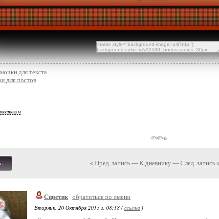
мочки для текста
и для постов
зователям
« Пред. запись
—
К дневнику
—
След. запись 
ь
Сцветик
обратиться по имени
Вторник, 20 Октября 2015 г. 08:18 (
ссылка
)