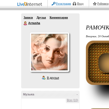
Регистрация
Вход
Рейтинги
Записи
Друзья
Комментарии
Arnusha
РАМОЧК
Вторник, 20 Октяб
В друзья
Музыка
-
Все (10)