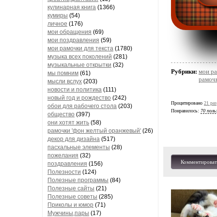
кулинарная книга
(1366)
кумиры
(54)
личное
(176)
мои обращения
(69)
мои поздравления
(59)
мои рамочки для текста
(1780)
музыка всех поколений
(281)
музыкальные открытки
(32)
Рубрики:
мои ра
мы помним
(61)
рамочк
мысли вслух
(203)
новости и политика
(111)
новый год и рождество
(242)
Процитировано
21 раз
обои для рабочего стола
(203)
Понравилось:
70 поль
общество
(397)
они хотят жить
(58)
рамочки 'фон желтый оранжевый'
(26)
декор для дизайна
(517)
пасхальные элементы
(28)
пожелания
(32)
Комментироват
поздравления
(156)
Полезности
(124)
Полезные программы
(84)
Полезные сайты
(21)
Полезные советы
(285)
Приколы и юмор
(71)
Мужчины,пары
(17)