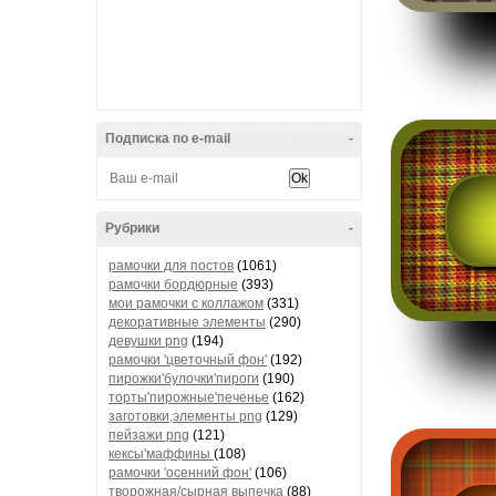
Подписка по e-mail
-
Рубрики
-
рамочки для постов
(1061)
рамочки бордюрные
(393)
мои рамочки с коллажом
(331)
декоративные элементы
(290)
девушки png
(194)
рамочки 'цветочный фон'
(192)
пирожки'булочки'пироги
(190)
торты'пирожные'печенье
(162)
заготовки,элементы png
(129)
пейзажи png
(121)
кексы'маффины
(108)
рамочки 'осенний фон'
(106)
творожная/сырная выпечка
(88)