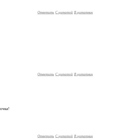
Ответить
С цитатой
В цитатник
Ответить
С цитатой
В цитатник
очка!
Ответить
С цитатой
В цитатник