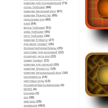
рамочки для поздравлений
(73)
осень 'пейзажи'
(68)
рамочки 'весенний фон'
(67)
рамочки 'Рождество'
(65)
персонажи png
(60)
хлеб
(54)
весна 'пейзажи'
(51)
зима 'пейзажи'
(45)
лето 'пейзажи'
(34)
рамочки '8 Марта'
(27)
для меня 'приват'
(26)
беляши'чебуреки'блины
(25)
заготовки 'для коллажей'
(22)
позируют дети png
(22)
рамки 'приват'
(21)
рамочки для записей
(20)
рамочки 'блокноты'
(19)
рамочки 'музыкальный фон'
(16)
натюрморты
(14)
цветовые коды
(13)
пельмени'манты'вареники
(4)
MORE
(4)
пончики
(2)
sos
(36)
аватары
(29)
анимация
(462)