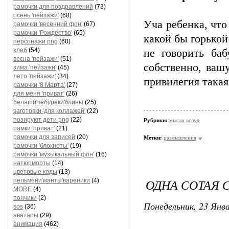
рамочки для поздравлений
(73)
осень 'пейзажи'
(68)
Уча ребенка, что
рамочки 'весенний фон'
(67)
рамочки 'Рождество'
(65)
какой бы горько
персонажи png
(60)
хлеб
(54)
не говорить баб
весна 'пейзажи'
(51)
собственно, ваш
зима 'пейзажи'
(45)
лето 'пейзажи'
(34)
привилегия такая
рамочки '8 Марта'
(27)
для меня 'приват'
(26)
беляши'чебуреки'блины
(25)
заготовки 'для коллажей'
(22)
позируют дети png
(22)
Рубрики:
мысли вслух
рамки 'приват'
(21)
рамочки для записей
(20)
Метки:
размышления
рамочки 'блокноты'
(19)
рамочки 'музыкальный фон'
(16)
натюрморты
(14)
цветовые коды
(13)
ОДНА СОТАЯ 
пельмени'манты'вареники
(4)
MORE
(4)
пончики
(2)
Понедельник, 23 Янва
sos
(36)
аватары
(29)
анимация
(462)