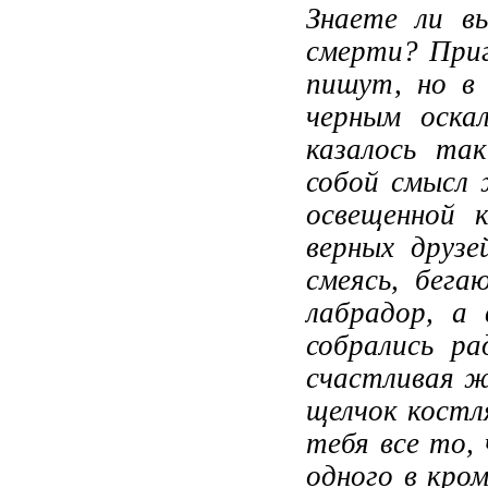
Знаете ли в
смерти? Приг
пишут, но в
черным оска
казалось та
собой смысл 
освещенной 
верных друзе
смеясь, бег
лабрадор, а 
собрались ра
счастливая ж
щелчок костля
тебя все то,
одного в кро