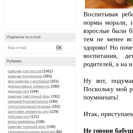
Воспитывая реб
нормы морали, н
взрослые были б
Подписка по e-mail
-
тем не менее в
здорово! Но поч
воспитания, д
Рубрики
-
родителей, а на 
рамочки для постов
(1061)
рамочки бордюрные
(393)
Ну вот, подума
мои рамочки с коллажом
(331)
декоративные элементы
(290)
Поскольку мой р
девушки png
(194)
поумничать!
рамочки 'цветочный фон'
(192)
пирожки'булочки'пироги
(190)
торты'пирожные'печенье
(162)
заготовки,элементы png
(129)
Итак, приступае
пейзажи png
(121)
кексы'маффины
(108)
рамочки 'осенний фон'
(106)
Не говори бабуш
творожная/сырная выпечка
(88)