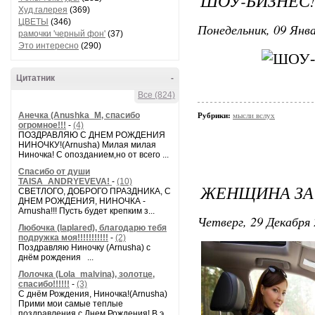
ШОУ-БИЗНЕС!
Худ.галерея
(369)
ЦВЕТЫ
(346)
Понедельник, 09 Янва
рамочки 'черный фон'
(37)
Это интересно
(290)
Цитатник
-
Все (824)
Анечка (Anushka_M, спасибо
Рубрики:
мысли вслух
огромное!!!
-
(4)
ПОЗДРАВЛЯЮ С ДНЕМ РОЖДЕНИЯ
НИНОЧКУ!(Arnusha) Милая милая
Ниночка! С опозданием,но от всего ...
Спасибо от души
TAISA_ANDRYEVEVA!
-
(10)
ЖЕНЩИНА ЗА 
СВЕТЛОГО, ДОБРОГО ПРАЗДНИКА, С
ДНЕМ РОЖДЕНИЯ, НИНОЧКА -
Arnusha!!! Пусть будет крепким з...
Четверг, 29 Декабря 
Любочка (laplared), благодарю тебя
подружка моя!!!!!!!!!!!
-
(2)
Поздравляю Ниночку (Arnusha) с
днём рождения ...
Лолочка (Lola_malvina), золотце,
спасибо!!!!!!
-
(3)
С днём Рождения, Ниночка!(Аrnusha)
Прими мои самые теплые
поздравления с Днем Рождения! В э...