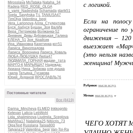
Mirosslava
MsTataka
Nataha_34
с логикой.
Radeia
RED_ROSE_OLGA
s_vami_Nadeshda
Schamada
starik51
Sveta_Savyhska
T-L
TANIUSA47
TimOlya
Valentina_begi
Если на полосу
Vera_Larionova
Алла_Студентова
Буся_бабуся
Бущан_Зоя
ВалИв
ограничение по 
Вера_Петрикова
Волжанка-52
Дневник_Девы
Дубовицкая_Галина
движения – 120 
ЕЛЕНА_51
Зоя_Крайсик
Ира_Ивановна
Кахетинка
кот51
выезжает «Марч»
Лариса_Виноградова
Лариса_Воронина
Лариса_Коваль
(это нельзя наз
ЛЮБА-ЛЮБУШКА
Люба47
ЛЮДМИЛА_ГОРНАЯ
мадам-_тата
женщина! Мужчин
МАРГО-К
МАРЬЯША7
Надежда-
Ариана
Нина_Зобкова
оля-душка
таила
Татьяна_Гусакова
Юрий_Дуданов
ЯРОСЛАВЛЬ76
Рубрики:
мысли вслух
Постоянные читатели
-
Метки:
мысли вслух
Все (8419)
Darina_Mincheva
ELMED
Inkkognito
Ketevan
Laticia
LebWohl
Lida_shaliminova
Liudmila_Sceglova
ЧЕГО ХОТЯТ 
Mahhha17
Natalinka25
Nitocris_73
OlgaText
Russlana
Taisia800
Tatyana19
Valentina_begi
Van-Toi-Ra
УДАЧНО ЖЕНИ