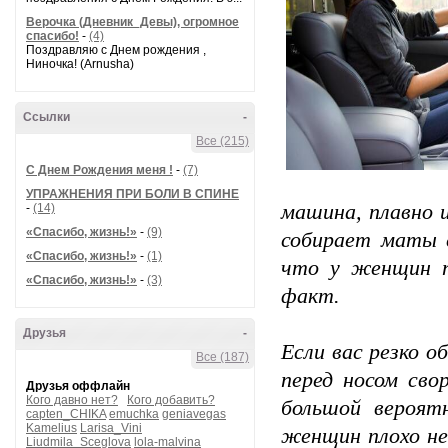
Верочка (Дневник_Девы), огромное
спасибо!
-
(4)
Поздравляю с Днем рождения ,
Ниночка! (Arnusha)
Ссылки
-
Все (215)
С Днем Рождения меня !
-
(7)
УПРАЖНЕНИЯ ПРИ БОЛИ В СПИНЕ
машина, плавно 
-
(14)
«Спасибо, жизнь!»
-
(9)
собирает маты 
«Спасибо, жизнь!»
-
(1)
что у женщин п
«Спасибо, жизнь!»
-
(3)
факт.
Друзья
-
Если вас резко о
Все (187)
перед носом сво
Друзья оффлайн
Кого давно нет?
Кого добавить?
большой вероят
capten_CHIKA
emuchka
geniavegas
Kamelius
Larisa_Vini
женщин плохо не
Liudmila_Sceglova
lola-malvina