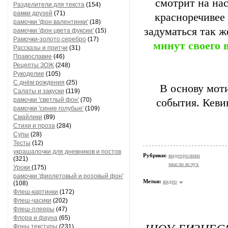
смотрит на нас
Разделители для текста
(154)
рамки друзей
(71)
красноречивее 
рамочки 'фон валентинки'
(18)
задуматься так ж
рамочки 'фон цвета фуксии'
(15)
Рамочки-золото,серебро
(17)
минут своего 
Рассказы и притчи
(31)
Православие
(46)
Рецепты ЗОЖ
(248)
Рукоделие
(105)
С днём рождения
(25)
В основу мот
Салаты и закуски
(119)
рамочки 'светлый фон'
(70)
события. Кеви
рамочки 'синие голубые'
(109)
Смайлики
(89)
Стихи и проза
(284)
Супы
(28)
Тесты
(12)
украшалочки для дневников и постов
Рубрики:
видеоролики
(321)
мысли вслух
Уроки
(175)
рамочки 'фиолетовый и розовый фон'
Метки:
видео
(108)
Флеш-картинки
(172)
Флеш-часики
(202)
Флеш-плееры
(47)
Флора и фауна
(65)
Фоны текстуры
(231)