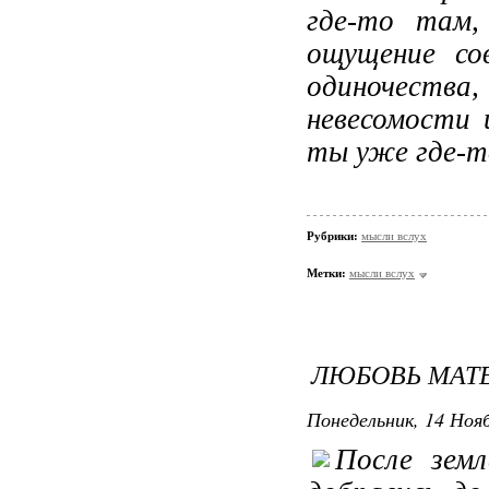
где-то там,
ощущение со
одиночества
невесомости 
ты уже где-т
Рубрики:
мысли вслух
Метки:
мысли вслух
ЛЮБОВЬ МАТ
Понедельник, 14 Нояб
После земл