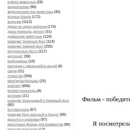
в мире животных
(26)
видеоролики
(90)
видеоролики про животных
(45)
вторые блюда
(172)
выпечка
(1112)
декор из скрап.наборов
(170)
дары природы десерт
(31)
домашние животные
(120)
рамочки 'зеленый фон'
(114)
рамочки 'зимний фон'
(255)
интересные фото
(217)
интернет
(58)
информеры
(10)
картинки с движущейся водой
(6)
свечи
(21)
открытки
(358)
кино'мультфильмы
(25)
клипарт
(808)
кнопки переходы
(8)
коллажи
(21)
Фильм - победит
рамочки 'коричневый и бежевый фон'
(80)
котоматрица
(67)
рамочки 'фон красный и бордо'
(56)
красота и здоровье
(97)
Я посмотрела
красочные фразы для комментов
(90)
креатив,фантазии
(12)