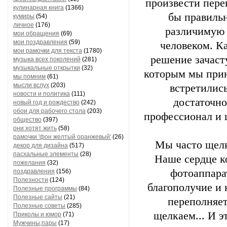
произвести пере
кулинарная книга
(1366)
бы правильн
кумиры
(54)
личное
(176)
различимую 
мои обращения
(69)
мои поздравления
(59)
человеком. К
мои рамочки для текста
(1780)
решение зачаст
музыка всех поколений
(281)
музыкальные открытки
(32)
которым мы прин
мы помним
(61)
мысли вслух
(203)
встретилис
новости и политика
(111)
достаточно
новый год и рождество
(242)
обои для рабочего стола
(203)
профессионал и 
общество
(397)
они хотят жить
(58)
рамочки 'фон желтый оранжевый'
(26)
Мы часто щелк
декор для дизайна
(517)
пасхальные элементы
(28)
Наше сердце к
пожелания
(32)
фотоаппарат
поздравления
(156)
Полезности
(124)
благополучие и 
Полезные программы
(84)
Полезные сайты
(21)
переполняет
Полезные советы
(285)
щелкаем... И э
Приколы и юмор
(71)
Мужчины,пары
(17)