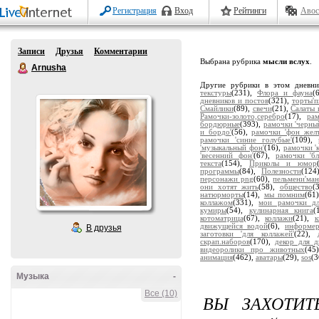
Регистрация
Вход
Рейтинги
Авос
Записи
Друзья
Комментарии
Выбрана рубрика
мысли вслух
.
Arnusha
Другие рубрики в этом дневн
текстуры
(231),
Флора и фауна
(
дневников и постов
(321),
торты'
Смайлики
(89),
свечи
(21),
Салаты 
Рамочки-золото,серебро
(17),
ра
бордюрные
(393),
рамочки 'черны
и бордо'
(56),
рамочки 'фон жел
рамочки 'синие голубые'
(109),
'музыкальный фон'
(16),
рамочки '
'весенний фон'
(67),
рамочки 'бл
текста
(154),
Приколы и юмор
программы
(84),
Полезности
(124
персонажи png
(60),
пельмени'ман
они хотят жить
(58),
общество
(
натюрморты
(14),
мы помним
(61
коллажом
(331),
мои рамочки дл
кумиры
(54),
кулинарная книга
(
котоматрица
(67),
коллажи
(21),
движущейся водой
(6),
информе
В друзья
заготовки 'для коллажей'
(22),
скрап.наборов
(170),
декор для д
видеоролики про животных
(45
анимация
(462),
аватары
(29),
sos
(3
Музыка
-
Все (10)
ВЫ ЗАХОТИТ