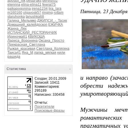
apostol_nik
besta-aks
dervish52
elennna
elina-elina11
fewral75
galkapogonina
irena1234
lira_lara
Пятница, 23 Декабря 
m160160
olgavosk57
ringing
rottam
staruhonka
tanushka68
Галина_Мелымко
ДЖИПСИ_-_Тасик
Домашний_калейдоскоп
ЕЖИЧКА
Жанна_Лях
ИСПАНСКИЙ_РЕСТОРАНЧИК
Ириночка61
КВИКОША
Лариса_Воронина
Оксана_Просто
Прекрасная_Светлана
Рыжая_красивая
Светлана_Колягина
Таиса41
Яна_М
лапка_мягкая
нили
рашида
Статистика
-
и направо (зачас
Создан: 20.01.2009
Записей: 10411
обрести надеж
Комментариев:
295189
умиротворяющий 
Написано: 330458
Отчеты:
Посетители
Мужчины мечт
Поисковые фразы
романтических
прагматичных у