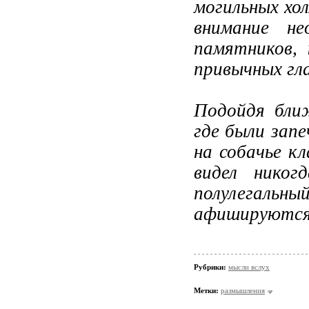
могильных хол
внимание н
памятников,
привычных гла
Подойдя бли
где были запе
на собачье к
видел никог
полулегальны
афишируются
Рубрики:
мысли вслух
Метки:
размышления