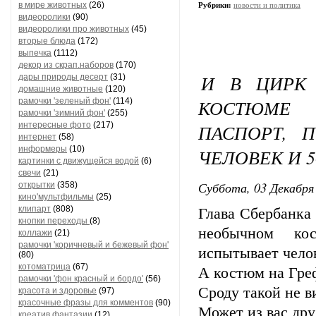
в мире животных
(26)
Рубрики:
новости и политика
видеоролики
(90)
видеоролики про животных
(45)
вторые блюда
(172)
выпечка
(1112)
декор из скрап.наборов
(170)
И В ЦИРК 
дары природы десерт
(31)
домашние животные
(120)
КОСТЮМЕ 
рамочки 'зеленый фон'
(114)
рамочки 'зимний фон'
(255)
интересные фото
(217)
ПАСПОРТ, 
интернет
(58)
информеры
(10)
ЧЕЛОВЕК И 
картинки с движущейся водой
(6)
свечи
(21)
Суббота, 03 Декабря 
открытки
(358)
кино'мультфильмы
(25)
клипарт
(808)
Глава Сбербанка
кнопки переходы
(8)
необычном кос
коллажи
(21)
рамочки 'коричневый и бежевый фон'
испытывает чело
(80)
котоматрица
(67)
А костюм на Греф
рамочки 'фон красный и бордо'
(56)
Сроду такой не ви
красота и здоровье
(97)
красочные фразы для комментов
(90)
Может из вас дру
креатив,фантазии
(12)