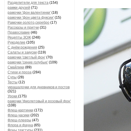
Разделители для текста
(154)
рамки друзей
(71)
рамочки 'фон валентинки'
(18)
рамочки 'фон цвета фуксии'
(15)
Рамочки-золото,серебро
(17)
Рассказы и притчи
(31)
Православие
(46)
Рецепты ЗОЖ
(248)
Рукоделие
(105)
С днём рождения
(25)
Салаты и закуски
(119)
рамочки 'светлый фон'
(70)
рамочки 'синие голубые'
(109)
Смайлики
(89)
Стихи и проза
(284)
Супы
(28)
Тесты
(12)
украшалочки для дневников и постов
(321)
Уроки
(175)
рамочки 'фиолетовый и розовый фон'
(108)
Флеш-картинки
(172)
Флеш-часики
(202)
Флеш-плееры
(47)
Флора и фауна
(65)
Фоны текстуры
(231)