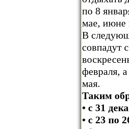
по 8 январ
мае, июне 
В следующ
совпадут 
воскресень
февраля, а
мая.
Таким обр
• с 31 дек
• с 23 по 