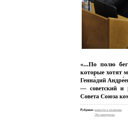
«...По полю бе
которые хотят м
Генна́дий Андре́
— советский и р
Совета Союза к
Рубрики:
новости и политика
Это интересно