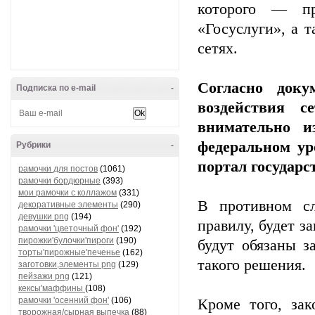
которого — пр
«Госуслуги», а 
сетях.
Согласно доку
Подписка по e-mail
-
воздействия с
внимательно и
федеральном ур
Рубрики
-
портал государ
рамочки для постов
(1061)
рамочки бордюрные
(393)
мои рамочки с коллажом
(331)
В противном сл
декоративные элементы
(290)
девушки png
(194)
правилу, будет з
рамочки 'цветочный фон'
(192)
пирожки'булочки'пироги
(190)
будут обязаны з
торты'пирожные'печенье
(162)
такого решения.
заготовки,элементы png
(129)
пейзажи png
(121)
кексы'маффины
(108)
рамочки 'осенний фон'
(106)
Кроме того, зак
творожная/сырная выпечка
(88)