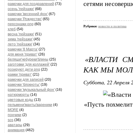
сетями несоверш
рамочки для поздравлений
(73)
осень 'пейзажи'
(68)
рамочки 'весенний фон'
(67)
рамочки 'Рождество'
(65)
персонажи png
(60)
Рубрики:
новости и политика
хлеб
(54)
весна 'пейзажи'
(51)
зима 'пейзажи'
(45)
лето 'пейзажи'
(34)
рамочки '8 Марта'
(27)
для меня 'приват'
(26)
«ВЛАСТИ С
беляши'чебуреки'блины
(25)
заготовки 'для коллажей'
(22)
КАК МЫ МО
позируют дети png
(22)
рамки 'приват'
(21)
рамочки для записей
(20)
Суббота, 22 Апреля 2
рамочки 'блокноты'
(19)
рамочки 'музыкальный фон'
(16)
натюрморты
(14)
цветовые коды
(13)
«Пусть похмелит
пельмени'манты'вареники
(4)
MORE
(4)
пончики
(2)
sos
(36)
аватары
(29)
анимация
(462)