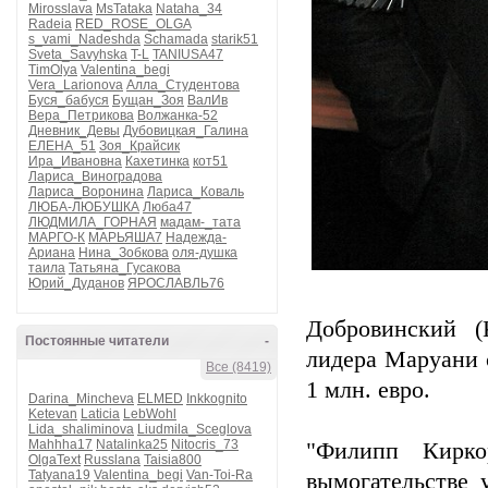
Mirosslava
MsTataka
Nataha_34
Radeia
RED_ROSE_OLGA
s_vami_Nadeshda
Schamada
starik51
Sveta_Savyhska
T-L
TANIUSA47
TimOlya
Valentina_begi
Vera_Larionova
Алла_Студентова
Буся_бабуся
Бущан_Зоя
ВалИв
Вера_Петрикова
Волжанка-52
Дневник_Девы
Дубовицкая_Галина
ЕЛЕНА_51
Зоя_Крайсик
Ира_Ивановна
Кахетинка
кот51
Лариса_Виноградова
Лариса_Воронина
Лариса_Коваль
ЛЮБА-ЛЮБУШКА
Люба47
ЛЮДМИЛА_ГОРНАЯ
мадам-_тата
МАРГО-К
МАРЬЯША7
Надежда-
Ариана
Нина_Зобкова
оля-душка
таила
Татьяна_Гусакова
Юрий_Дуданов
ЯРОСЛАВЛЬ76
Добровинский (
Постоянные читатели
-
лидера Маруани 
Все (8419)
1 млн. евро.
Darina_Mincheva
ELMED
Inkkognito
Ketevan
Laticia
LebWohl
Lida_shaliminova
Liudmila_Sceglova
Mahhha17
Natalinka25
Nitocris_73
"Филипп Кирко
OlgaText
Russlana
Taisia800
Tatyana19
Valentina_begi
Van-Toi-Ra
вымогательстве 