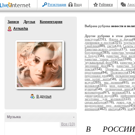
Регистрация
Вход
Рейтинги
Авос
Записи
Друзья
Комментарии
Выбрана рубрика
новости и поли
Arnusha
Другие рубрики в этом дневн
текстуры
(231),
Флора и фауна
(
дневников и постов
(321),
торты'
Смайлики
(89),
свечи
(21),
Салаты 
Рамочки-золото,серебро
(17),
ра
бордюрные
(393),
рамочки 'черны
и бордо'
(56),
рамочки 'фон жел
рамочки 'синие голубые'
(109),
'музыкальный фон'
(16),
рамочки '
'весенний фон'
(67),
рамочки 'бл
текста
(154),
Приколы и юмор
программы
(84),
Полезности
(124
персонажи png
(60),
пельмени'ман
они хотят жить
(58),
общество
(
вслух
(203),
мы помним
(61),
м
коллажом
(331),
мои рамочки дл
кумиры
(54),
кулинарная книга
(
котоматрица
(67),
коллажи
(21),
движущейся водой
(6),
информе
В друзья
заготовки 'для коллажей'
(22),
скрап.наборов
(170),
декор для д
видеоролики про животных
(45
анимация
(462),
аватары
(29),
sos
(3
Музыка
-
Все (10)
В РОССИИ