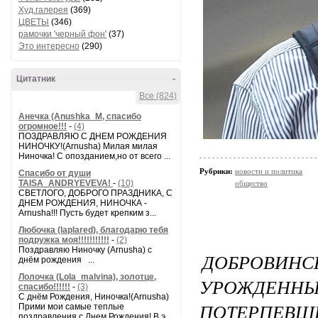
Худ.галерея
(369)
ЦВЕТЫ
(346)
рамочки 'черный фон'
(37)
Это интересно
(290)
Цитатник
-
Все (824)
Анечка (Anushka_M, спасибо
огромное!!!
-
(4)
ПОЗДРАВЛЯЮ С ДНЕМ РОЖДЕНИЯ
НИНОЧКУ!(Arnusha) Милая милая
Ниночка! С опозданием,но от всего ...
Рубрики:
новости и политика
Спасибо от души
TAISA_ANDRYEVEVA!
-
(10)
общество
СВЕТЛОГО, ДОБРОГО ПРАЗДНИКА, С
ДНЕМ РОЖДЕНИЯ, НИНОЧКА -
Arnusha!!! Пусть будет крепким з...
Любочка (laplared), благодарю тебя
подружка моя!!!!!!!!!!!
-
(2)
Поздравляю Ниночку (Arnusha) с
ДОБРОВИ
днём рождения ...
Лолочка (Lola_malvina), золотце,
УРОЖДЕ
спасибо!!!!!!
-
(3)
С днём Рождения, Ниночка!(Аrnusha)
ПОТЕРПЕВШ
Прими мои самые теплые
поздравления с Днем Рождения! В э...