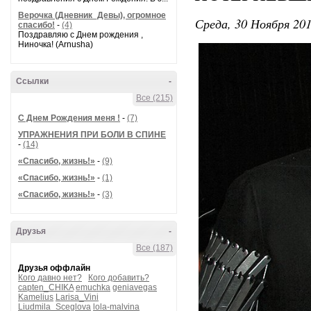
Верочка (Дневник_Девы), огромное
Среда, 30 Ноября 201
спасибо!
-
(4)
Поздравляю с Днем рождения ,
Ниночка! (Arnusha)
Ссылки
-
Все (215)
С Днем Рождения меня !
-
(7)
УПРАЖНЕНИЯ ПРИ БОЛИ В СПИНЕ
-
(14)
«Спасибо, жизнь!»
-
(9)
«Спасибо, жизнь!»
-
(1)
«Спасибо, жизнь!»
-
(3)
Друзья
-
Все (187)
Друзья оффлайн
Кого давно нет?
Кого добавить?
capten_CHIKA
emuchka
geniavegas
Kamelius
Larisa_Vini
Liudmila_Sceglova
lola-malvina