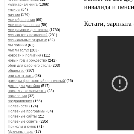
кулинарная книга
(1366)
инвалида и пенси
кумиры
(54)
личное
(176)
мои обращения
(69)
Кстати, зарплата
мои поздравления
(59)
мои рамочки для текста
(1780)
музыка всех поколений
(281)
музыкальные открытки
(32)
мы помним
(61)
мысли вслух
(203)
новости и политика
(111)
новый год и рождество
(242)
обои для рабочего стола
(203)
общество
(397)
они хотят жить
(58)
рамочки 'фон желтый оранжевый'
(26)
декор для дизайна
(517)
пасхальные элементы
(28)
пожелания
(32)
поздравления
(156)
Полезности
(124)
Полезные программы
(84)
Полезные сайты
(21)
Полезные советы
(285)
Приколы и юмор
(71)
Мужчины,пары
(17)