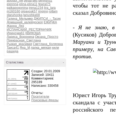
apostol_nik
besta-aks
dervish52
elennna
elina-elina11
fewral75
чтобы тот не р
galkapogonina
irena1234
lira_lara
m160160
olgavosk57
ringing
rottam
сказал Добровинс
staruhonka
tanushka68
Галина_Мелымко
ДЖИПСИ_-_Тасик
Домашний_калейдоскоп
ЕЖИЧКА
Жанна_Лях
- Я не знаю, в
ИСПАНСКИЙ_РЕСТОРАНЧИК
Ириночка61
КВИКОША
(Кусиков) Добро
Лариса_Воронина
Оксана_Просто
Прекрасная_Светлана
Маруани и Трун
Рыжая_красивая
Светлана_Колягина
Таиса41
Яна_М
лапка_мягкая
нили
примеру, на Сав
рашида
против.
Статистика
-
Создан: 20.01.2009
Записей: 10411
Комментариев:
295189
Написано: 330458
Отчеты:
Юрист Игорь Тру
Посетители
Поисковые фразы
скандала с уча
российского п