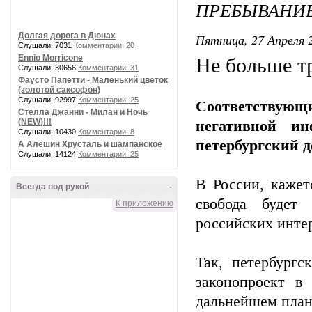
ПРЕБЫВАНИЕ
Долгая дорога в Дюнах
Пятница, 27 Апреля 2
Слушали: 7031
Комментарии: 20
Ennio Morricone
Не больше тр
Слушали: 30656
Комментарии: 31
Фаусто Папетти - Маленький цветок
(золотой саксофон)
Слушали: 92997
Комментарии: 25
Соответствую
Стелла Джанни - Милан и Ночь
(NEW)!!!
негативной ин
Слушали: 10430
Комментарии: 8
петербургский 
А Алёшин Хрусталь и шампанское
Слушали: 14124
Комментарии: 25
В России, кажет
Всегда под рукой
-
свобода будет 
К приложению
российских инте
Так, петербург
законопроект в 
дальнейшем план