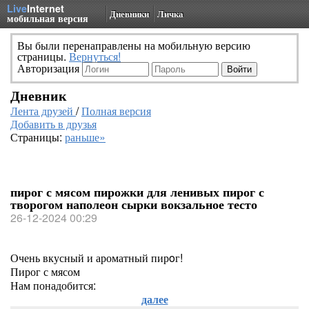
Live
Internet
Дневники
Личка
мобильная версия
Вы были перенаправлены на мобильную версию
страницы.
Вернуться!
Авторизация
Дневник
Лента друзей
/
Полная версия
Добавить в друзья
Страницы:
раньше»
пирог с мясом пирожки для ленивых пирог с
творогом наполеон сырки вокзальное тесто
26-12-2024 00:29
Очень вкусный и ароматный пирoг!
Пирог с мясом
Нам понадобится:
далее