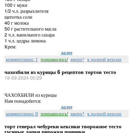
100 г муки
1/2 ч.л. разрыхлителя
щепотка соли
40 г молока
50 г растительного масла
2 ч.л. ванильного сахара
1 ч.л. цедры лимона
Крем:
далее
комментарии: 1
понравилось!
вверх^
к полной версии
чахохбили из курицы 6 рецептов тортов тесто
18-09-2024 00:29
ЧАХОХБИЛИ из курицы
Нам понадобится:
далее
комментарии: 0
понравилось!
вверх^
к полной версии
торт генерал чебуреки кексики творожное тесто
гусиные лапки пирожки пончики