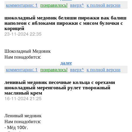
комментарии: 1
понравилось!
вверх^
к полной версии
шоколадный медовик беляши пирожки вак балиш
наполеон с яблоками пирожки с мясом булочки с
корицей
23-11-2024 22:35
Шоколадный Медовик
Нам понадобится:
далее
комментарии: 1
понравилось!
вверх^
к полной версии
ленивый медовик песочные кольца с орехами
шоколадный меренговый рулет творожный
масляный крем
16-11-2024 21:25
Ленивый медовик
Нам понадобится:
- Мёд 100г.