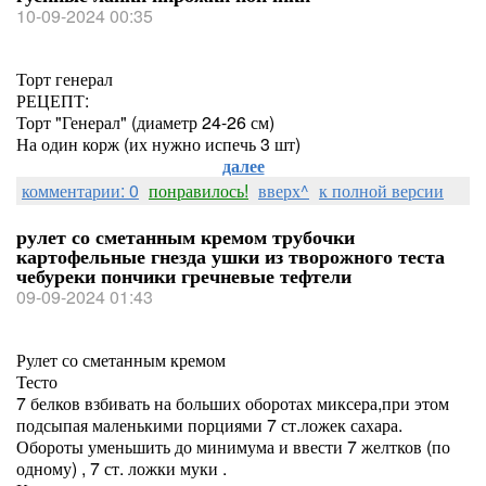
10-09-2024 00:35
Торт генерал
РЕЦЕПТ:
Торт "Генерал" (диаметр 24-26 см)
На один корж (их нужно испечь 3 шт)
далее
комментарии: 0
понравилось!
вверх^
к полной версии
рулет со сметанным кремом трубочки
картофельные гнезда ушки из творожного теста
чебуреки пончики гречневые тефтели
09-09-2024 01:43
Рулет со сметанным кремом
Тесто
7 белков взбивать на больших оборотах миксера,при этом
подсыпая маленькими порциями 7 ст.ложек сахара.
Обороты уменьшить до минимума и ввести 7 желтков (по
одному) , 7 ст. ложки муки .