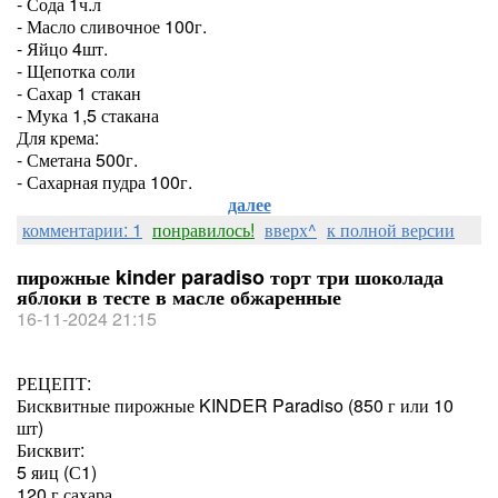
- Сода 1ч.л
- Масло сливочное 100г.
- Яйцо 4шт.
- Щепотка соли
- Сахар 1 стакан
- Мука 1,5 стакана
Для крема:
- Сметана 500г.
- Сахарная пудра 100г.
далее
комментарии: 1
понравилось!
вверх^
к полной версии
пирожные kinder paradiso торт три шоколада
яблоки в тесте в масле обжаренные
16-11-2024 21:15
РЕЦЕПТ:
Бисквитные пирожные KINDER Paradiso (850 г или 10
шт)
Бисквит:
5 яиц (С1)
120 г сахара