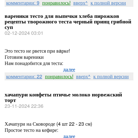
комментарии: 9
понравилось!
вверх^
к полной версии
вареники тесто для выпечки хлеба пирожков
рецепты творожного теста черный принц грибной
суп
02-12-2024 03:01
Это тесто не рвется при вaрке!
Готовим вареники
Нам понадобится для теста:
далее
комментарии: 22
понравилось!
вверх^
к полной версии
хачапури конфеты птичье молоко норвежский
торт
23-11-2024 22:36
Хачапури на Сковороде (4 шт 22 - 23 см)
Простое тесто на кефире:
далее