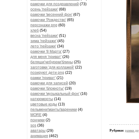
рамочки для поздравлений
(73)
осень 'пейзажи'
(68)
рамочки 'весенний фон'
(67)
рамочки 'Рождество'
(65)
персонажи png
(60)
хлеб
(54)
весна 'пейзажи'
(51)
зима 'пейзажи'
(45)
лето 'пейзажи'
(34)
рамочки '8 Марта'
(27)
для меня 'приват'
(26)
беляши'чебуреки'блины
(25)
заготовки 'для коллажей'
(22)
позируют дети png
(22)
рамки 'приват'
(21)
рамочки для записей
(20)
рамочки 'блокноты'
(19)
рамочки 'музыкальный фон'
(16)
натюрморты
(14)
цветовые коды
(13)
пельмени'манты'вареники
(4)
MORE
(4)
пончики
(2)
sos
(36)
аватары
(29)
Рубрики:
рамки др
анимация
(462)