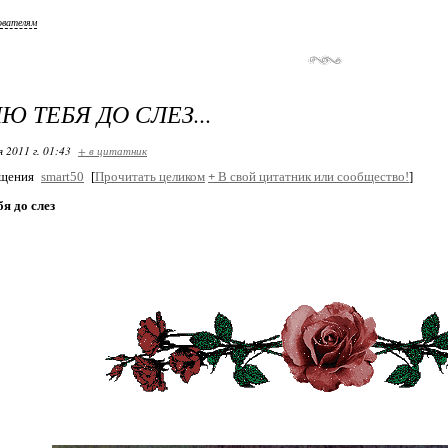
ователям
Ю ТЕБЯ ДО СЛЕЗ...
я 2011 г. 01:43
+ в цитатник
бщения
smart50
[
Прочитать целиком
+
В свой цитатник или сообщество!
]
я до слез