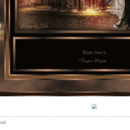
Ваш текст
узей