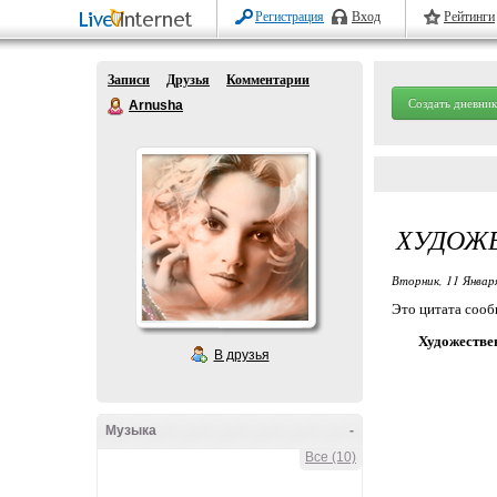
Регистрация
Вход
Рейтинги
Записи
Друзья
Комментарии
Создать дневник
Arnusha
ХУДОЖ
Вторник, 11 Январ
Это цитата соо
Художестве
В друзья
Музыка
-
Все (10)