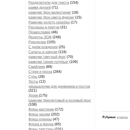
Разделители для текста
(154)
рамки друзей
(71)
рамочки 'фон валентинки'
(18)
рамочки 'фон цвета фуксии'
(15)
Рамочки-золото,серебро
(17)
Рассказы и притчи
(31)
Православие
(46)
Рецепты ЗОЖ
(248)
Рукоделие
(105)
С днём рождения
(25)
Салаты и закуски
(119)
рамочки 'светлый фон'
(70)
рамочки 'синие голубые'
(109)
Смайлики
(89)
Стихи и проза
(284)
Супы
(28)
Тесты
(12)
украшалочки для дневников и постов
(321)
Уроки
(175)
рамочки 'фиолетовый и розовый фон'
(108)
Флеш-картинки
(172)
Флеш-часики
(202)
Рубрики:
кумиры
Флеш-плееры
(47)
Флора и фауна
(65)
Фоны текстуры
(231)