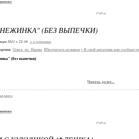
ователям
СНЕЖИНКА" (БЕЗ ВЫПЕЧКИ)
варя 2011 г. 22:16
+ в цитатник
бщения
Ольга_из_Нарвы
[
Прочитать целиком
+
В свой цитатник или сообщест
нка" (без выпечки)
Читать далее...
ая книга
ователям