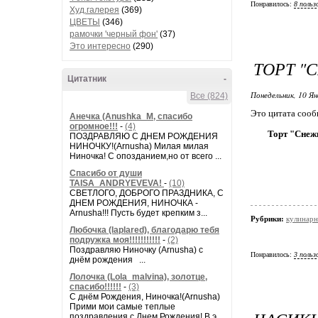
Понравилось:
8 польз
Худ.галерея
(369)
ЦВЕТЫ
(346)
рамочки 'черный фон'
(37)
Это интересно
(290)
ТОРТ "
Цитатник
-
Понедельник, 10 Ян
Все (824)
Это цитата соо
Анечка (Anushka_M, спасибо
огромное!!!
-
(4)
Торт "Снежи
ПОЗДРАВЛЯЮ С ДНЕМ РОЖДЕНИЯ
НИНОЧКУ!(Arnusha) Милая милая
Ниночка! С опозданием,но от всего ...
Спасибо от души
TAISA_ANDRYEVEVA!
-
(10)
СВЕТЛОГО, ДОБРОГО ПРАЗДНИКА, С
ДНЕМ РОЖДЕНИЯ, НИНОЧКА -
Arnusha!!! Пусть будет крепким з...
Рубрики:
кулинарн
Любочка (laplared), благодарю тебя
подружка моя!!!!!!!!!!!
-
(2)
Поздравляю Ниночку (Arnusha) с
Понравилось:
3 польз
днём рождения ...
Лолочка (Lola_malvina), золотце,
спасибо!!!!!!
-
(3)
С днём Рождения, Ниночка!(Аrnusha)
Прими мои самые теплые
поздравления с Днем Рождения! В э...