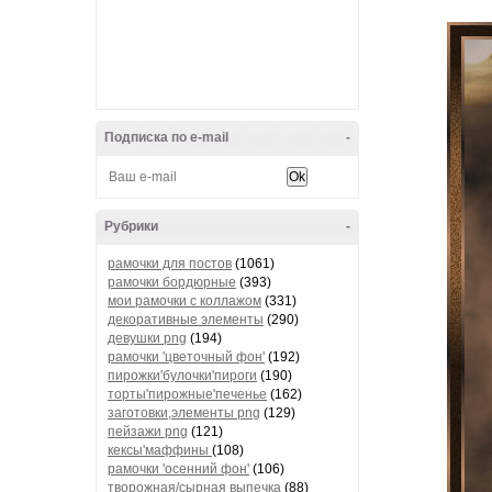
Подписка по e-mail
-
Рубрики
-
рамочки для постов
(1061)
рамочки бордюрные
(393)
мои рамочки с коллажом
(331)
декоративные элементы
(290)
девушки png
(194)
рамочки 'цветочный фон'
(192)
пирожки'булочки'пироги
(190)
торты'пирожные'печенье
(162)
заготовки,элементы png
(129)
пейзажи png
(121)
кексы'маффины
(108)
рамочки 'осенний фон'
(106)
творожная/сырная выпечка
(88)