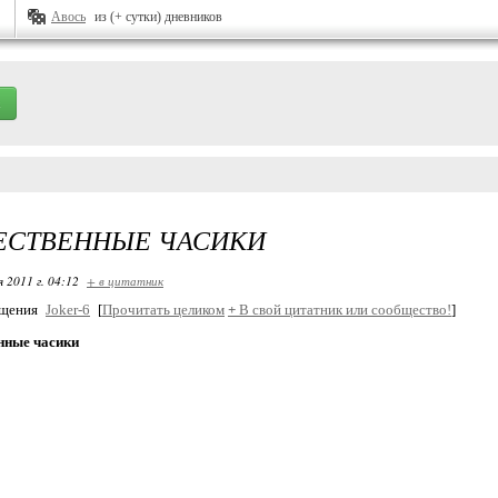
Авось
из (+ сутки) дневников
ЕСТВЕННЫЕ ЧАСИКИ
я 2011 г. 04:12
+ в цитатник
бщения
Joker-6
[
Прочитать целиком
+
В свой цитатник или сообщество!
]
нные часики