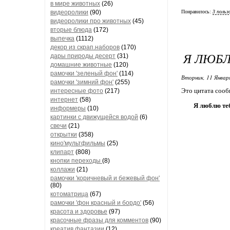
в мире животных
(26)
видеоролики
(90)
Понравилось:
3 польз
видеоролики про животных
(45)
вторые блюда
(172)
выпечка
(1112)
декор из скрап.наборов
(170)
Я ЛЮБЛ
дары природы десерт
(31)
домашние животные
(120)
рамочки 'зеленый фон'
(114)
Вторник, 11 Январ
рамочки 'зимний фон'
(255)
Это цитата соо
интересные фото
(217)
интернет
(58)
Я люблю теб
информеры
(10)
картинки с движущейся водой
(6)
свечи
(21)
открытки
(358)
кино'мультфильмы
(25)
клипарт
(808)
кнопки переходы
(8)
коллажи
(21)
рамочки 'коричневый и бежевый фон'
(80)
котоматрица
(67)
рамочки 'фон красный и бордо'
(56)
красота и здоровье
(97)
красочные фразы для комментов
(90)
креатив,фантазии
(12)