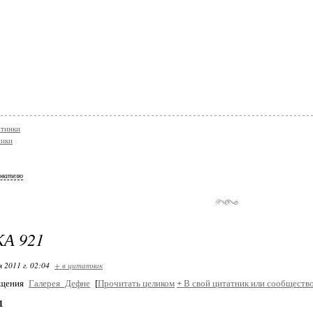
ртинки
сики
ователю
А 921
я 2011 г. 02:04
+ в цитатник
бщения
Галерея_Дефне
[
Прочитать целиком
+
В свой цитатник или сообщество
1