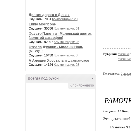
Долгая дорога в Дюнах
Слушали: 7031
Комментарии: 20
Ennio Morricone
Слушали: 30656
Комментарии: 31
Фаусто Папетти - Маленький цветок
(золотой саксофон)
Слушали: 92997
Комментарии: 25
Стелла Джанни - Милан и Ночь
(NEW)!!!
Рубрики:
Флеш-ка
Слушали: 10430
Комментарии: 8
Флеш-ча
А Алёшин Хрусталь и шампанское
Слушали: 14124
Комментарии: 25
Понравилось:
1 польз
Всегда под рукой
-
К приложению
РАМОЧК
Вторник, 11 Январ
Это цитата соо
Рамочка 92