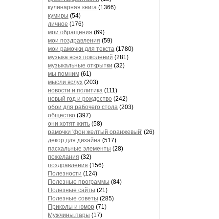
кулинарная книга
(1366)
кумиры
(54)
личное
(176)
мои обращения
(69)
мои поздравления
(59)
мои рамочки для текста
(1780)
музыка всех поколений
(281)
музыкальные открытки
(32)
мы помним
(61)
мысли вслух
(203)
новости и политика
(111)
новый год и рождество
(242)
обои для рабочего стола
(203)
общество
(397)
они хотят жить
(58)
рамочки 'фон желтый оранжевый'
(26)
декор для дизайна
(517)
пасхальные элементы
(28)
пожелания
(32)
поздравления
(156)
Полезности
(124)
Полезные программы
(84)
Полезные сайты
(21)
Полезные советы
(285)
Приколы и юмор
(71)
Мужчины,пары
(17)