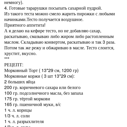
немногу).
4. Готовые тарарушки посыпать сахарной пудрой.
Из такого теста можно смело жарить пирожки с любыми
начинками.Тесто получается воздушное.
Приятного аппетита!
А я делаю на кефире тесто, но не добавляю сахар,
раскатываю, смазываю либо жиром либо растопленным
маслом. Складываю конвертом, раскатываю и так 3 раза.
Потом так же режу и обжариваю в масле. Тесто слоится,
хрустит, вкусно.
***
РЕЦЕПТ:
Морковный Торт ( 13*29 см, 1200 гр)
Морковные коржи ( 3 шт 13*29 см):
2 больших яйца
200 гр. коричневого сахара или белого
100 гр. подсолнечного масла, без запаха
175 гр. тёртой моркови
165 гр. пшеничной муки, в/с
1 ч. л. корицы
1/3 ч. л. соли
1 ч. л. разрыхлителя
1/2 ч. л. соды