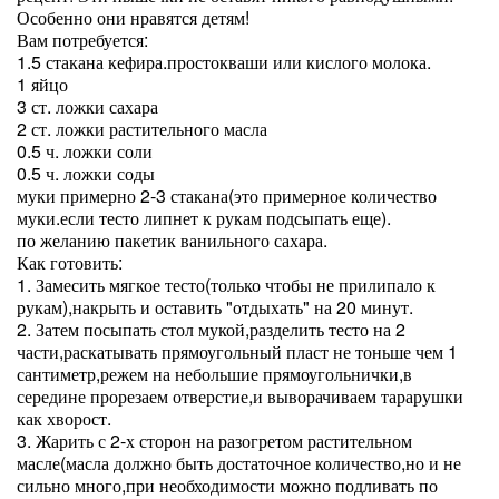
Особенно они нравятся детям!
Вам потребуется:
1.5 стакана кефира.простокваши или кислого молока.
1 яйцо
3 ст. ложки сахара
2 ст. ложки растительного масла
0.5 ч. ложки соли
0.5 ч. ложки соды
муки примерно 2-3 стакана(это примерное количество
муки.если тесто липнет к рукам подсыпать еще).
по желанию пакетик ванильного сахара.
Как готовить:
1. Замесить мягкое тесто(только чтобы не прилипало к
рукам),накрыть и оставить "отдыхать" на 20 минут.
2. Затем посыпать стол мукой,разделить тесто на 2
части,раскатывать прямоугольный пласт не тоньше чем 1
сантиметр,режем на небольшие прямоугольнички,в
середине прорезаем отверстие,и выворачиваем тарарушки
как хворост.
3. Жарить с 2-х сторон на разогретом растительном
масле(масла должно быть достаточное количество,но и не
сильно много,при необходимости можно подливать по