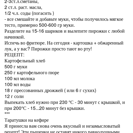
2-3ст.л.сметаны,
2 ст.л. раст. масла,
1/2 ч.л. соды (погасить )
- все смешайте и добавьте муки, чтобы получилось мягкое
тесто, примерно 500-600 гр муки.
Разделите на 15-16 шариков и вылепите пирожки с любой
начинкой.
Испечь во фритюре. На сегодня - картошка + обжаренный
лук, а у вас? Пирожки просто тают во рту!
РЕЦЕПТ:
Картофельный хлеб
500 г муки
250 г картофельного пюре
100 мл молока
100 мл воды
18 г прессованных дрожжей ( или 6 г сухих)
12 г соли
Выпекать хлеб нужно при 230 °С - 30 минут с крышкой, и
при 200°С - 15...20 минут без крышки.
***
Таратушки на кефире
Я принесла вам снова очень вкусный и незамысловатый
рецепт! Эти пышечки не оставят никого равнодушными.