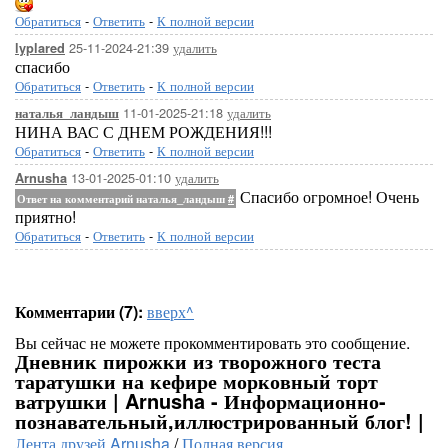
Обратиться
-
Ответить
-
К полной версии
25-11-2024-21:39
удалить
lyplared
спасибо
Обратиться
-
Ответить
-
К полной версии
11-01-2025-21:18
удалить
наталья_ландыш
НИНА ВАС С ДНЕМ РОЖДЕНИЯ!!!
Обратиться
-
Ответить
-
К полной версии
13-01-2025-01:10
удалить
Arnusha
Спасибо огромное! Очень
Ответ на комментарий наталья_ландыш
#
приятно!
Обратиться
-
Ответить
-
К полной версии
Комментарии (7):
вверх^
Вы сейчас не можете прокомментировать это сообщение.
Дневник пирожки из творожного теста
таратушки на кефире морковный торт
ватрушки | Arnusha - Информационно-
познавательный,иллюстрированный блог! |
Лента друзей Arnusha
/
Полная версия