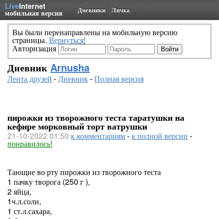
Live
Internet
Дневники
Личка
мобильная версия
Вы были перенаправлены на мобильную версию
страницы.
Вернуться!
Авторизация
Дневник
Arnusha
Лента друзей
-
Дневник
-
Полная версия
пирожки из творожного теста таратушки на
кефире морковный торт ватрушки
21-10-2022 01:50
к комментариям
-
к полной версии
-
понравилось!
Тающие во рту пирожки из творожного теста
1 пачку творога (250 г ),
2 яйца,
1ч.л.соли,
1 ст.л.сахара,