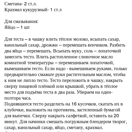
Сметана- 2 ст.л.
Крахмал кукурузный- 1 ст.л
⠀
Для смазывания:
Яйцо – 1 шт
Для теста – в чашку влить тёплое молоко, всыпать сахар,
ванильный сахар, дрожжи – перемешать венчиком. Разбить
два яйца – перемешать. Всыпать муку, соль – лопаточкой
замесить тесто. Влить растопленное сливочное масло
комнатной температуры – перемешиваем лопаточкой,
вымешиваем тесто. Если надо - вымешиваем руками, только
предварительно смажьте руки растительным маслом, чтобы
к ним не липло тесто. Тесто переложить в чашку, накрыть
сверху пищевой плёнкой или крышкой, убрать в тёплое
место для подъёма теста в два раза. Убираем на один-
полтора часа.
Поднявшееся тесто разделить на 16 кусочков, скатать их в
клубочки, выложить на противень, застеленный бумагой
для выпечки. Сверху накрыть салфеткой, оставить на 20
минут. Для начинки смешать погружным блендером творог,
сахар, ванильный сахар, яйцо, сметану, крахмал.