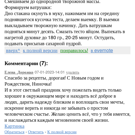
Смешиваем до однородной творожной массы.
Формируем ватрушки:
Дно стакана окунуть в муку, нажимаем им на середину
поднявшегося кусочка теста, делаем выемку. В выемки
выкладываем творожную начинку. Дать ватрушкам
подняться минут десять. Смазать тесто яйцом. Выпекать в
нагретой духовке до 180 гр., 20-25 минут. Остудить,
подавать присыпав сахарной пудрой.
вверх^
к полной версии
понравилось!
в evernote
Комментарии (7):
07-01-2023-14:01
удалить
Елена_Дорожко
Спасибо за рецепты, дорогая! С Новым годом и
Рождеством, Ниночка!
И в этот светлый праздник хочу пожелать видеть только
хорошее в окружающем мире и находить всё доброе в
людях, дарить надежду близким и воплощать свои мечты,
искренне верить и никогда не забывать о простом
человеческом счастье. Желаю ценить всё, что у тебя имеется,
и наслаждаться каждым мгновением своей жизни.
Картинка
Обратиться
-
Ответить
-
К полной версии