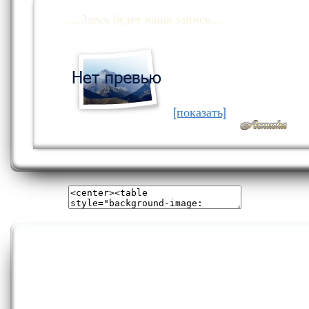
.....Здесь будет ваша запись....
[показать]