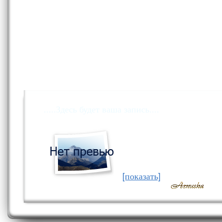
.....Здесь будет ваша запись....
[показать]