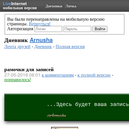
Live
Internet
Дневники
Личка
мобильная версия
Вы были перенаправлены на мобильную версию
страницы.
Вернуться!
Авторизация
Дневник
Arnusha
Лента друзей
-
Дневник
-
Полная версия
рамочки для записей
27-05-2018 08:01
к комментариям
-
к полной версии
-
понравилось!
...Здесь будет ваша запись