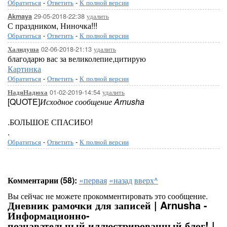
Обратиться
-
Ответить
-
К полной версии
29-05-2018-22:38
удалить
Akmaya
С праздником, Ниночка!!!
Обратиться
-
Ответить
-
К полной версии
02-06-2018-21:13
удалить
Халидуша
благодарю вас за великолепие,цитирую
Картинка
Обратиться
-
Ответить
-
К полной версии
01-02-2019-14:54
удалить
НадяНадюха
[QUOTE]
Исходное сообщение Arnusha
.БОЛЬШОЕ СПАСИБО!
.
Обратиться
-
Ответить
-
К полной версии
Комментарии (58):
«первая
«назад
вверх^
Вы сейчас не можете прокомментировать это сообщение.
Дневник рамочки для записей | Arnusha -
Информационно-
познавательный,иллюстрированный блог! |