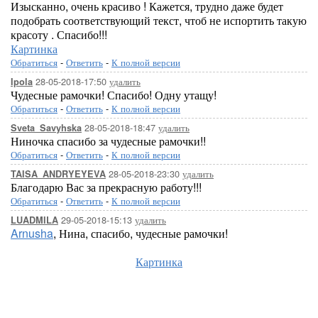
Изысканно, очень красиво ! Кажется, трудно даже будет
подобрать соответствующий текст, чтоб не испортить такую
красоту . Спасибо!!!
Картинка
Обратиться
-
Ответить
-
К полной версии
28-05-2018-17:50
удалить
Ipola
Чудесные рамочки! Спасибо! Одну утащу!
Обратиться
-
Ответить
-
К полной версии
28-05-2018-18:47
удалить
Sveta_Savyhska
Ниночка спасибо за чудесные рамочки!!
Обратиться
-
Ответить
-
К полной версии
28-05-2018-23:30
удалить
TAISA_ANDRYEYEVA
Благодарю Вас за прекрасную работу!!!
Обратиться
-
Ответить
-
К полной версии
29-05-2018-15:13
удалить
LUADMILA
Arnusha
, Нина, спасибо, чудесные рамочки!
Картинка