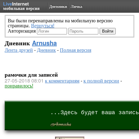
Live
Internet
Дневники
Личка
мобильная версия
Вы были перенаправлены на мобильную версию
страницы.
Вернуться!
Авторизация
Дневник
Arnusha
Лента друзей
-
Дневник
-
Полная версия
рамочки для записей
27-05-2018 08:01
к комментариям
-
к полной версии
-
понравилось!
...Здесь будет ваша запись