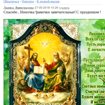
Обратиться
-
Ответить
-
К полной версии
27-05-2018-10:29
удалить
Лариса_Виноградова
Спасибо , Ниночка !рамочки замечательные! С праздником !