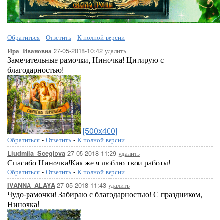
Обратиться
-
Ответить
-
К полной версии
27-05-2018-10:42
удалить
Ира_Ивановна
Замечательные рамочки, Ниночка! Цитирую с
благодарностью!
[500x400]
Обратиться
-
Ответить
-
К полной версии
27-05-2018-11:29
удалить
Liudmila_Sceglova
Спасибо Ниночка!Как же я люблю твои работы!
Обратиться
-
Ответить
-
К полной версии
27-05-2018-11:43
удалить
IVANNA_ALAYA
Чудо-рамочки! Забираю с благодарностью! С праздником,
Ниночка!