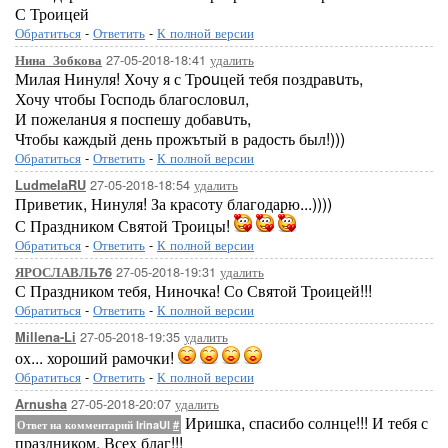
С Троицей
Обратиться
-
Ответить
-
К полной версии
27-05-2018-18:41
удалить
Нина_Зобкова
Милая Нинуля! Хочу я с Трouцей тебя поздравuть,
Хочу чтобы Господь благословuл,
И пожеланuя я поспешу добавuть,
Чтобы каждый день прожътый в радость был!)))
Обратиться
-
Ответить
-
К полной версии
27-05-2018-18:54
удалить
LudmelaRU
Приветик, Нинуля! За красоту благодарю...))))
С Праздником Святой Троицы!
Обратиться
-
Ответить
-
К полной версии
27-05-2018-19:31
удалить
ЯРОСЛАВЛЬ76
С Праздником тебя, Ниночка! Со Святой Троицей!!!
Обратиться
-
Ответить
-
К полной версии
27-05-2018-19:35
удалить
Millena-Li
ох... хороший рамочки!
Обратиться
-
Ответить
-
К полной версии
27-05-2018-20:07
удалить
Arnusha
Иришка, спасибо солнце!!! И тебя с
Ответ на комментарий IrinaUl
#
праздником. Всех благ!!!