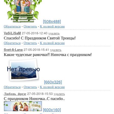
[508x488]
Обратиться
-
Ответить
-
К полной версии
27-05-2018-12:40
удалить
VaSiLiSaM
Спасибо! С Праздником Святой Троицы!
Обратиться
-
Ответить
-
К полной версии
27-05-2018-15:41
удалить
Svet-A-Lana
Какие чудесные рамочки!! Ниночка с праздником!
[660x326]
Обратиться
-
Ответить
-
К полной версии
27-05-2018-15:53
удалить
Любовь_фрезе
С праздником Ниночка..С пасибо..
[600x160]