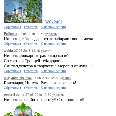
[320x240]
Обратиться
-
Ответить
-
К полной версии
27-05-2018-11:50
удалить
Felitsata
Ниночка, с благодарностью забираю твои рамочки!
Обратиться
-
Ответить
-
К полной версии
27-05-2018-12:18
удалить
wekla
Ниночка,шикарные рамочки,спасибо
Со светлой Троицей тебя,дорогая!
Счастья,успехов в творчестве,здоровья от души!!!
Обратиться
-
Ответить
-
К полной версии
27-05-2018-12:27
удалить
Людмила_Феникс
Благодарю, Нинуля. Рамочки - прелесть!
Обратиться
-
Ответить
-
К полной версии
27-05-2018-12:30
удалить
Anna-Sabina
Ниночка,спасибо за красоту!! С праздником!!