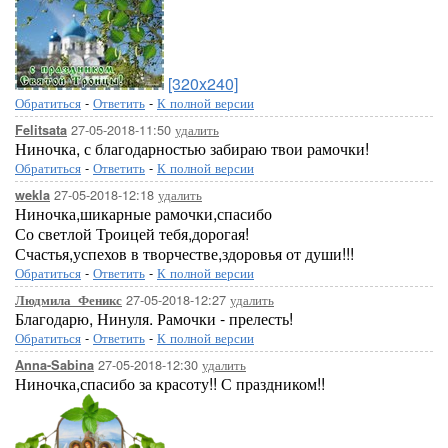
[320x240]
Обратиться
-
Ответить
-
К полной версии
27-05-2018-11:50
удалить
Felitsata
Ниночка, с благодарностью забираю твои рамочки!
Обратиться
-
Ответить
-
К полной версии
27-05-2018-12:18
удалить
wekla
Ниночка,шикарные рамочки,спасибо
Со светлой Троицей тебя,дорогая!
Счастья,успехов в творчестве,здоровья от души!!!
Обратиться
-
Ответить
-
К полной версии
27-05-2018-12:27
удалить
Людмила_Феникс
Благодарю, Нинуля. Рамочки - прелесть!
Обратиться
-
Ответить
-
К полной версии
27-05-2018-12:30
удалить
Anna-Sabina
Ниночка,спасибо за красоту!! С праздником!!