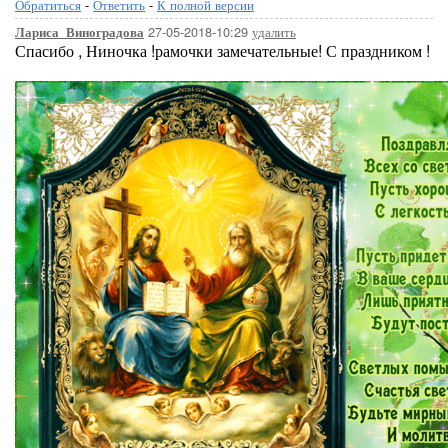
Обратиться
-
Ответить
-
К полной версии
27-05-2018-10:29
удалить
Лариса_Виноградова
Спасибо , Ниночка !рамочки замечательные! С праздником !