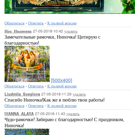
Обратиться
-
Ответить
-
К полной версии
27-05-2018-10:42
удалить
Ира_Ивановна
Замечательные рамочки, Ниночка! Цитирую с
благодарностью!
[500x400]
Обратиться
-
Ответить
-
К полной версии
27-05-2018-11:29
удалить
Liudmila_Sceglova
Спасибо Ниночка!Как же я люблю твои работы!
Обратиться
-
Ответить
-
К полной версии
27-05-2018-11:43
удалить
IVANNA_ALAYA
Чудо-рамочки! Забираю с благодарностью! С праздником,
Ниночка!