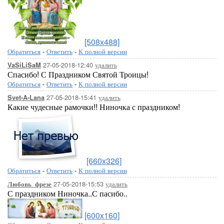
[508x488]
Обратиться
-
Ответить
-
К полной версии
27-05-2018-12:40
удалить
VaSiLiSaM
Спасибо! С Праздником Святой Троицы!
Обратиться
-
Ответить
-
К полной версии
27-05-2018-15:41
удалить
Svet-A-Lana
Какие чудесные рамочки!! Ниночка с праздником!
[660x326]
Обратиться
-
Ответить
-
К полной версии
27-05-2018-15:53
удалить
Любовь_фрезе
С праздником Ниночка..С пасибо..
[600x160]