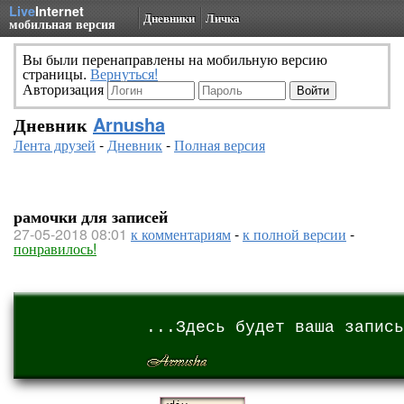
Live
Internet
Дневники
Личка
мобильная версия
Вы были перенаправлены на мобильную версию
страницы.
Вернуться!
Авторизация
Дневник
Arnusha
Лента друзей
-
Дневник
-
Полная версия
рамочки для записей
27-05-2018 08:01
к комментариям
-
к полной версии
-
понравилось!
...Здесь будет ваша запись