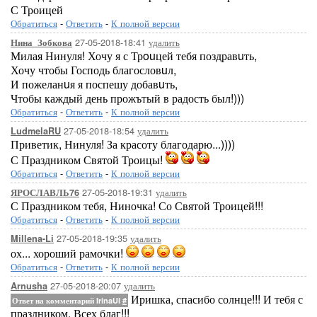
С Троицей
Обратиться
-
Ответить
-
К полной версии
27-05-2018-18:41
удалить
Нина_Зобкова
Милая Нинуля! Хочу я с Трouцей тебя поздравuть,
Хочу чтобы Господь благословuл,
И пожеланuя я поспешу добавuть,
Чтобы каждый день прожътый в радость был!)))
Обратиться
-
Ответить
-
К полной версии
27-05-2018-18:54
удалить
LudmelaRU
Приветик, Нинуля! За красоту благодарю...))))
С Праздником Святой Троицы!
Обратиться
-
Ответить
-
К полной версии
27-05-2018-19:31
удалить
ЯРОСЛАВЛЬ76
С Праздником тебя, Ниночка! Со Святой Троицей!!!
Обратиться
-
Ответить
-
К полной версии
27-05-2018-19:35
удалить
Millena-Li
ох... хороший рамочки!
Обратиться
-
Ответить
-
К полной версии
27-05-2018-20:07
удалить
Arnusha
Иришка, спасибо солнце!!! И тебя с
Ответ на комментарий IrinaUl
#
праздником. Всех благ!!!