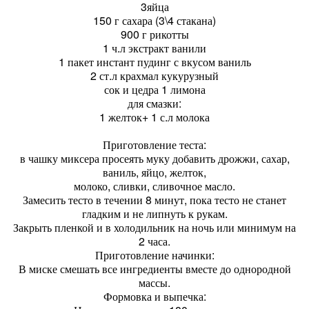
3яйца
150 г сахара (3\4 стакана)
900 г рикотты
1 ч.л экстракт ванили
1 пакет инстант пудинг с вкусом ваниль
2 ст.л крахмал кукурузный
сок и цедра 1 лимона
для смазки:
1 желток+ 1 с.л молока
Приготовление теста:
в чашку миксера просеять муку добавить дрожжи, сахар,
ваниль, яйцо, желток,
молоко, сливки, сливочное масло.
Замесить тесто в течении 8 минут, пока тесто не станет
гладким и не липнуть к рукам.
Закрыть пленкой и в холодильник на ночь или минимум на
2 часа.
Приготовление начинки:
В миске смешать все ингредиенты вместе до однородной
массы.
Формовка и выпечка: