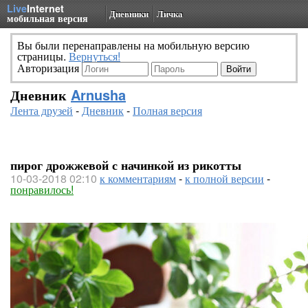
Live
Internet
Дневники
Личка
мобильная версия
Вы были перенаправлены на мобильную версию
страницы.
Вернуться!
Авторизация
Дневник
Arnusha
Лента друзей
-
Дневник
-
Полная версия
пирог дрожжевой с начинкой из рикотты
10-03-2018 02:10
к комментариям
-
к полной версии
-
понравилось!