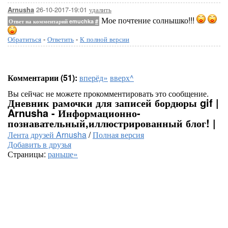
26-10-2017-19:01
удалить
Arnusha
Мое почтение солнышко!!!
Ответ на комментарий emuchka
#
Обратиться
-
Ответить
-
К полной версии
Комментарии (51):
вперёд»
вверх^
Вы сейчас не можете прокомментировать это сообщение.
Дневник рамочки для записей бордюры gif |
Arnusha - Информационно-
познавательный,иллюстрированный блог! |
Лента друзей Arnusha
/
Полная версия
Добавить в друзья
Страницы:
раньше»