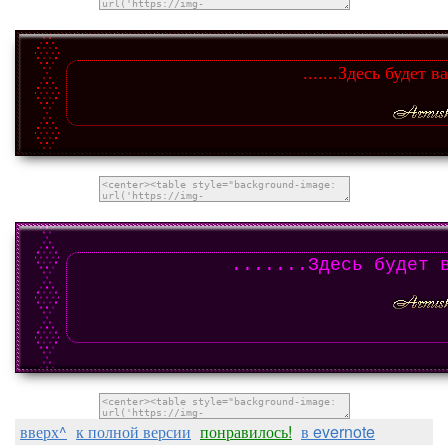
.......Здесь будет в
.......Здесь будет 
вверх^
к полной версии
понравилось!
в evernote