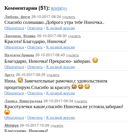
Комментарии (51):
вперёд»
26-10-2017-08:24
удалить
Любовь_фрезе
Спасибо солнышко..Доброго утра тебе Ниночка..
Обратиться
-
Ответить
-
К полной версии
26-10-2017-08:30
удалить
Людмила_Феникс
Красота! Благодарю, Ниночка!
Обратиться
-
Ответить
-
К полной версии
26-10-2017-08:43
удалить
Надежда-Ариана
Благодарю, Ниночка! Прекрасно- забираю.
Обратиться
-
Ответить
-
К полной версии
26-10-2017-09:25
удалить
Аргус
Нина,
Замечательные рамочки,с удовольствием
процитирую.Спасибо за красоту.
Обратиться
-
Ответить
-
К полной версии
26-10-2017-09:34
удалить
Лариса_Виноградова
Красотулечки какие,спасибо Ниночка.не устояла,забираю!
Обратиться
-
Ответить
-
К полной версии
26-10-2017-10:09
удалить
Akmaya
Благодарю, Ниночка!