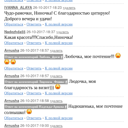
26-10-2017-18:23
удалить
IVANNA_ALAYA
Чудо-рамочки, Ниночка! С благодарностью цитирую!
Доброго вечера и удачи!
Обратиться
-
Ответить
-
К полной версии
26-10-2017-18:37
удалить
Nadezhda55
Какая красота!!!!Спасибо,Ниночка!
Обратиться
-
Ответить
-
К полной версии
26-10-2017-18:57
удалить
Arnusha
Любочка, мое почтение!!!
Ответ на комментарий Любовь_фрезе
#
Обратиться
-
Ответить
-
К полной версии
26-10-2017-18:57
удалить
Arnusha
Людочка, моя
Ответ на комментарий Людмила_Феникс
#
благодарность за визит)))
Обратиться
-
Ответить
-
К полной версии
26-10-2017-18:58
удалить
Arnusha
Надюшенька, мое почтение
Ответ на комментарий Надежда-Ариана
#
солнышко!
Обратиться
-
Ответить
-
К полной версии
26-10-2017-19:00
удалить
Arnusha