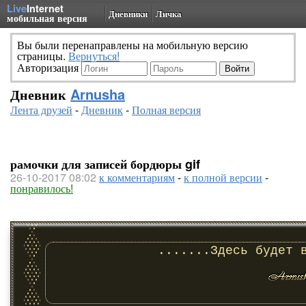
Live
Internet
Дневники
Личка
мобильная версия
Вы были перенаправлены на мобильную версию
страницы.
Вернуться!
Авторизация
Дневник
Arnusha
Лента друзей
-
Дневник
-
Полная версия
рамочки для записей бордюры gif
26-10-2017 08:02
к комментариям
-
к полной версии
-
понравилось!
.......Здесь будет 