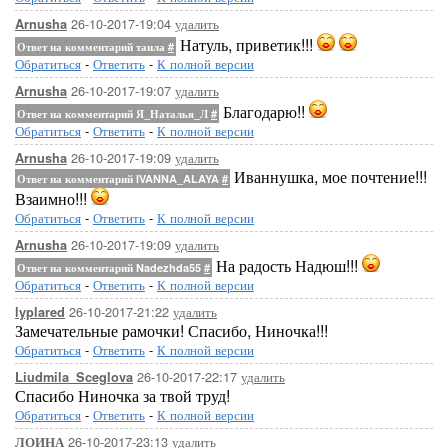
26-10-2017-19:04
удалить
Arnusha
Натуль, приветик!!!
Ответ на комментарий таила
#
Обратиться
-
Ответить
-
К полной версии
26-10-2017-19:07
удалить
Arnusha
Благодарю!!
Ответ на комментарий Я_Наталья_Л
#
Обратиться
-
Ответить
-
К полной версии
26-10-2017-19:09
удалить
Arnusha
Иваннушка, мое почтение!!!
Ответ на комментарий IVANNA_ALAYA
#
Взаимно!!!
Обратиться
-
Ответить
-
К полной версии
26-10-2017-19:09
удалить
Arnusha
На радость Надюш!!!
Ответ на комментарий Nadezhda55
#
Обратиться
-
Ответить
-
К полной версии
26-10-2017-21:22
удалить
lyplared
Замечательные рамочки! Спасибо, Ниночка!!!
Обратиться
-
Ответить
-
К полной версии
26-10-2017-22:17
удалить
Liudmila_Sceglova
Спасибо Ниночка за твой труд!
Обратиться
-
Ответить
-
К полной версии
26-10-2017-23:13
удалить
ЛОИНА