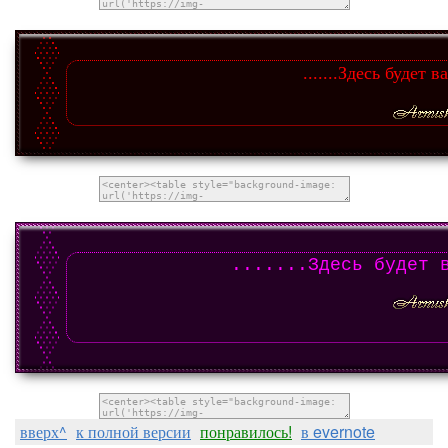
.......Здесь будет в
.......Здесь будет 
вверх^
к полной версии
понравилось!
в evernote