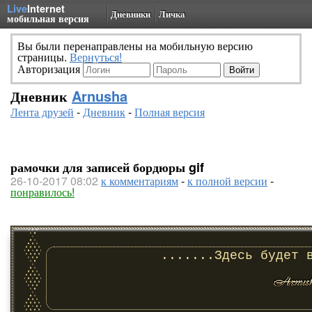
Live
Internet
Дневники
Личка
мобильная версия
Вы были перенаправлены на мобильную версию
страницы.
Вернуться!
Авторизация
Дневник
Arnusha
Лента друзей
-
Дневник
-
Полная версия
рамочки для записей бордюры gif
26-10-2017 08:02
к комментариям
-
к полной версии
-
понравилось!
.......Здесь будет 