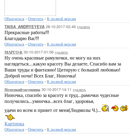
Обратиться
-
Ответить
-
К полной версии
28-10-2017-02:49
удалить
TAISA_ANDRYEYEVA
Прекрасные работы!!!
Благодарю Вас!!!
Обратиться
-
Ответить
-
К полной версии
30-10-2017-01:06
удалить
МАРГО-К
Ну очень красивые рамулички, не могу на них
наглядеться....какую красоту Вы делаете, Спасибо вам за
Ваши труды и фантазию! Цитирую с большой любовью!
Доброй ночи! Всех Благ, Ниночка!
Обратиться
-
Ответить
-
К полной версии
30-10-2017-14:11
удалить
Немецкий-медицина
Ниночка, спасибо за красоту и труд...рамочки чудесные
получились...умничка...всех благ, здоровья,
удачи во всем и привет от меня(Людмилы Ч.)...
Картинка
Обратиться
-
Ответить
-
К полной версии