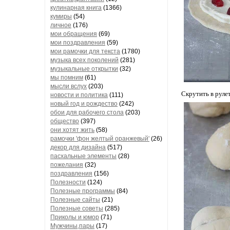
кулинарная книга
(1366)
кумиры
(54)
личное
(176)
мои обращения
(69)
мои поздравления
(59)
мои рамочки для текста
(1780)
музыка всех поколений
(281)
музыкальные открытки
(32)
мы помним
(61)
мысли вслух
(203)
Скрутить в руле
новости и политика
(111)
новый год и рождество
(242)
обои для рабочего стола
(203)
общество
(397)
они хотят жить
(58)
рамочки 'фон желтый оранжевый'
(26)
декор для дизайна
(517)
пасхальные элементы
(28)
пожелания
(32)
поздравления
(156)
Полезности
(124)
Полезные программы
(84)
Полезные сайты
(21)
Полезные советы
(285)
Приколы и юмор
(71)
Мужчины,пары
(17)