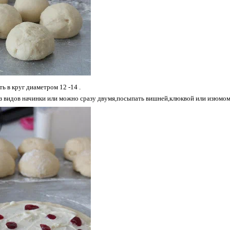
ь в круг диаметром 12 -14 .
з видов начинки или можно сразу двумя,посыпать вишней,клюквой или изюмом