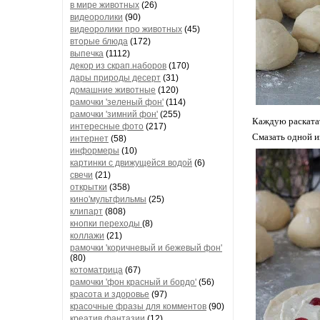
в мире животных
(26)
видеоролики
(90)
видеоролики про животных
(45)
вторые блюда
(172)
выпечка
(1112)
декор из скрап.наборов
(170)
дары природы десерт
(31)
домашние животные
(120)
рамочки 'зеленый фон'
(114)
рамочки 'зимний фон'
(255)
Каждую раскатат
интересные фото
(217)
Смазать одной и
интернет
(58)
информеры
(10)
картинки с движущейся водой
(6)
свечи
(21)
открытки
(358)
кино'мультфильмы
(25)
клипарт
(808)
кнопки переходы
(8)
коллажи
(21)
рамочки 'коричневый и бежевый фон'
(80)
котоматрица
(67)
рамочки 'фон красный и бордо'
(56)
красота и здоровье
(97)
красочные фразы для комментов
(90)
креатив,фантазии
(12)