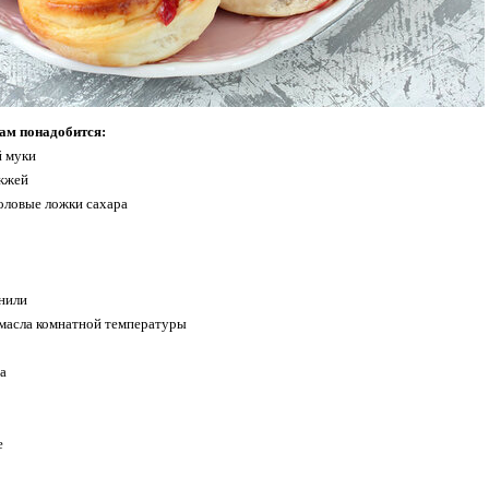
нам понадобится:
й муки
ожжей
толовые ложки сахара
анили
 масла комнатной температуры
а
е