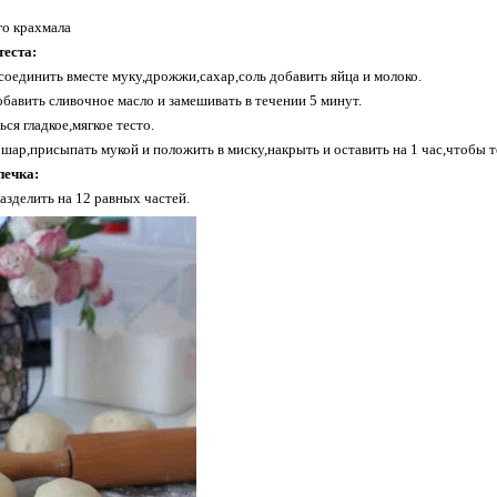
го крахмала
теста:
соединить вместе муку,дрожжи,сахар,соль добавить яйца и молоко.
обавить сливочное масло и замешивать в течении 5 минут.
ся гладкое,мягкое тесто.
шар,присыпать мукой и положить в миску,накрыть и оставить на 1 час,чтобы т
печка:
азделить на 12 равных частей.