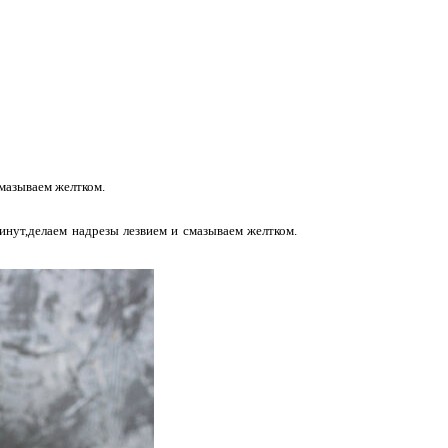
Смазываем желтком.
инут,делаем надрезы лезвием и смазываем желтком.