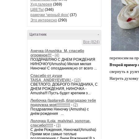
Худ.галерея
(369)
ЦВЕТЫ
(346)
рамочки 'черный фон'
(37)
Это интересно
(290)
Цитатник
-
Все (824)
Анечка (Anushka_M, спасибо
огромное!!!
-
(4)
переносим на пр
ПОЗДРАВЛЯЮ С ДНЕМ РОЖДЕНИЯ
НИНОЧКУ!(Arnusha) Милая милая
Второй пример 
Ниночка! С опозданием,но от всего ...
свернуть в руле
Спасибо от души
Нагреть духовку
TAISA_ANDRYEVEVA!
-
(10)
СВЕТЛОГО, ДОБРОГО ПРАЗДНИКА, С
ДНЕМ РОЖДЕНИЯ, НИНОЧКА -
Arnusha!!! Пусть будет крепким з...
Любочка (laplared), благодарю тебя
подружка моя!!!!!!!!!!!
-
(2)
Поздравляю Ниночку (Arnusha) с
днём рождения ...
Лолочка (Lola_malvina), золотце,
спасибо!!!!!!
-
(3)
С днём Рождения, Ниночка!(Аrnusha)
Прими мои самые теплые
поздравления с Днем Рождения! В э...