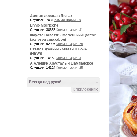
Долгая дорога в Дюнах
Слушали: 7031
Комментарии: 20
Ennio Morricone
Слушали: 30656
Комментарии: 31
Фаусто Папетти - Маленький цветок
(золотой саксофон)
Слушали: 92997
Комментарии: 25
Стелла Джанни - Милан и Ночь
(NEW)!!!
Слушали: 10430
Комментарии: 8
А Алёшин Хрусталь и шампанское
Слушали: 14124
Комментарии: 25
Всегда под рукой
-
К приложению