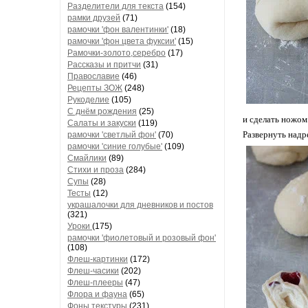
Разделители для текста
(154)
рамки друзей
(71)
рамочки 'фон валентинки'
(18)
рамочки 'фон цвета фуксии'
(15)
Рамочки-золото,серебро
(17)
Рассказы и притчи
(31)
Православие
(46)
Рецепты ЗОЖ
(248)
Рукоделие
(105)
С днём рождения
(25)
и сделать ножом
Салаты и закуски
(119)
Развернуть надр
рамочки 'светлый фон'
(70)
рамочки 'синие голубые'
(109)
Смайлики
(89)
Стихи и проза
(284)
Супы
(28)
Тесты
(12)
украшалочки для дневников и постов
(321)
Уроки
(175)
рамочки 'фиолетовый и розовый фон'
(108)
Флеш-картинки
(172)
Флеш-часики
(202)
Флеш-плееры
(47)
Флора и фауна
(65)
Фоны текстуры
(231)