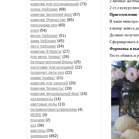
2 яичных желтка
рамочки для поздравлений
(73)
2 ст.л кукурузно
осень 'пейзажи'
(68)
Приготовление 
рамочки 'весенний фон'
(67)
рамочки 'Рождество'
(65)
В чаше миксера 
персонажи png
(60)
в конце замеса д
хлеб
(54)
Должно получить
весна 'пейзажи'
(51)
зима 'пейзажи'
(45)
Сформировать в 
лето 'пейзажи'
(34)
Формовка и вы
рамочки '8 Марта'
(27)
Тесто обмять и р
для меня 'приват'
(26)
беляши'чебуреки'блины
(25)
заготовки 'для коллажей'
(22)
позируют дети png
(22)
рамки 'приват'
(21)
рамочки для записей
(20)
рамочки 'блокноты'
(19)
рамочки 'музыкальный фон'
(16)
натюрморты
(14)
цветовые коды
(13)
пельмени'манты'вареники
(4)
MORE
(4)
пончики
(2)
sos
(36)
аватары
(29)
анимация
(462)