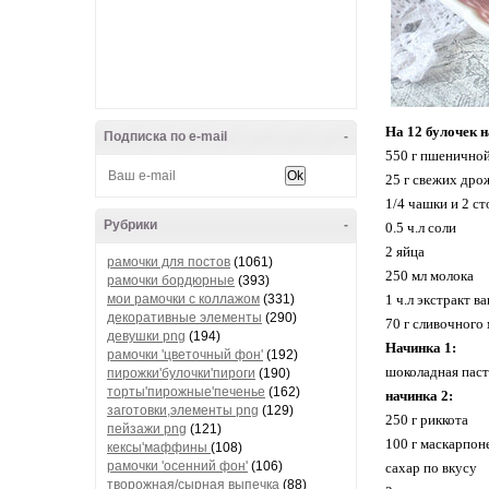
На 12 булочек 
Подписка по e-mail
-
550 г пшенично
25 г свежих др
1/4 чашки и 2 с
Рубрики
-
0.5 ч.л соли
2 яйца
рамочки для постов
(1061)
250 мл молока
рамочки бордюрные
(393)
мои рамочки с коллажом
(331)
1 ч.л экстракт в
декоративные элементы
(290)
70 г сливочного
девушки png
(194)
Начинка 1:
рамочки 'цветочный фон'
(192)
шоколадная паст
пирожки'булочки'пироги
(190)
торты'пирожные'печенье
(162)
начинка 2:
заготовки,элементы png
(129)
250 г риккота
пейзажи png
(121)
100 г маскарпон
кексы'маффины
(108)
рамочки 'осенний фон'
(106)
сахар по вкусу
творожная/сырная выпечка
(88)