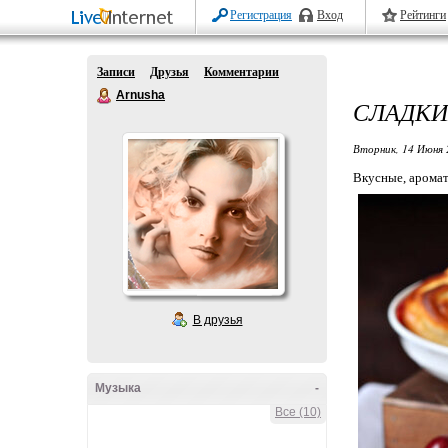
Регистрация
Вход
Рейтинги
Записи
Друзья
Комментарии
Arnusha
СЛАДКИ
Вторник, 14 Июня 
Вкусные, аромат
В друзья
Музыка
-
Все (10)