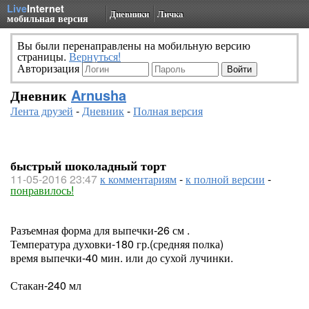
Live
Internet
Дневники
Личка
мобильная версия
Вы были перенаправлены на мобильную версию
страницы.
Вернуться!
Авторизация
Дневник
Arnusha
Лента друзей
-
Дневник
-
Полная версия
быстрый шоколадный торт
11-05-2016 23:47
к комментариям
-
к полной версии
-
понравилось!
Разъемная форма для выпечки-26 см .
Температура духовки-180 гр.(средняя полка)
время выпечки-40 мин. или до сухой лучинки.
Стакан-240 мл