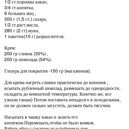
1/2 ст.порошка какао,
3/4 ст.кипятка,
6 больших яиц ,
300 г (1,5 ст.) сахара,
1/2 ст.раст.масла,
280 г (2 ст).муки,
1 пакетик(10 г) разрыхлителя.
Крем:
200 гр сливок (30%) ,
200 гр шоколада (54%).
Глазурь для покрытия -150 гр (магазинная).
Для крема нагреть сливки практически до кипения ,
всыпать рубленный шоколад, размешать до однородности,
охладить до комнатной температуры. Конечно же, все
узнали ганаш) Потом поставить ненадолго в холодильник,
он не должен сильно загустеть, должен быть тягучим.
Насыпать в чашку какао и залить его
кипятком.Перемешать,чтобы не было комков.
Взбить яйца с сахаром до устойчивых пик.