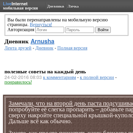
Live
Internet
Дневники
Личка
мобильная версия
Вы были перенаправлены на мобильную версию
страницы.
Вернуться!
Авторизация
Дневник
Arnusha
Лента друзей
-
Дневник
-
Полная версия
полезные советы на каждый день
24-02-2016 08:03
к комментариям
-
к полной версии
-
понравилось!
Замечали, что на второй день паста подсушива
попробуйте её слегка пропарить – добавьте па
сверху накройте специальной крышкой-куполо
Дальше всё как обычно.