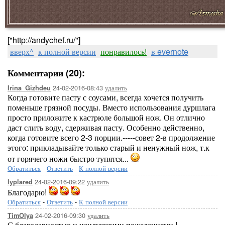
["http://andychef.ru/"]
вверх^
к полной версии
понравилось!
в evernote
Комментарии (20):
24-02-2016-08:43
удалить
Irina_Gizhdeu
Когда готовите пасту с соусами, всегда хочется получить
поменьше грязной посуды. Вместо использования дуршлага
просто приложите к кастрюле большой нож. Он отлично
даст слить воду, сдерживая пасту. Особенно действенно,
когда готовите всего 2-3 порции.-----совет 2-в продолжение
этого: прикладывайте только старый и ненужный нож, т.к
от горячего ножи быстро тупятся...
Обратиться
-
Ответить
-
К полной версии
24-02-2016-09:22
удалить
lyplared
Благодарю!
Обратиться
-
Ответить
-
К полной версии
24-02-2016-09:30
удалить
TimOlya
С благодарностью и наилучшими пожеланиями !