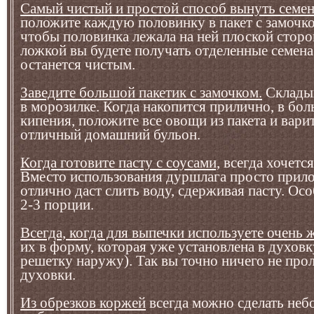
Самый чистый и простой способ вынуть семена
положите каждую половинку в пакет с замочко
чтобы половинка лежала на ней плоской стор
ложкой вы будете получать отделенные семена.
останется чистым.
Заведите большой пакетик с замочком.
Складыв
в морозилке. Когда накопится прилично, в бо
кипения, положите все овощи из пакета и вари
отличный домашний бульон.
Когда готовите пасту с соусами,
всегда хочетс
Вместо использования дуршлага просто прило
отлично даст слить воду, сдерживая пасту. Осо
2-3 порции.
Всегда, когда для выпечки используете очень 
их в форму, которая уже установлена в духов
решетку наружу). Так вы точно ничего не прол
духовки.
Из обрезков коржей
всегда можно сделать неб