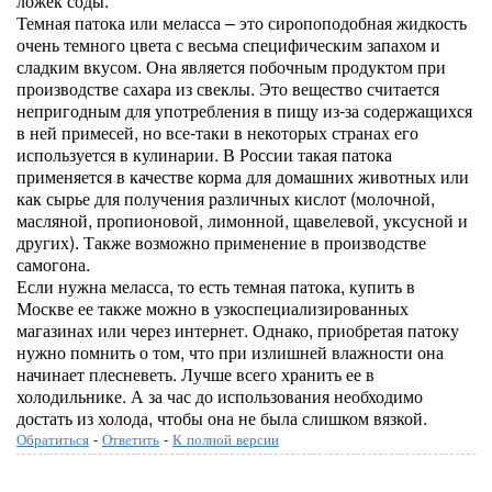
ложек соды.
Темная патока или меласса – это сиропоподобная жидкость
очень темного цвета с весьма специфическим запахом и
сладким вкусом. Она является побочным продуктом при
производстве сахара из свеклы. Это вещество считается
непригодным для употребления в пищу из-за содержащихся
в ней примесей, но все-таки в некоторых странах его
используется в кулинарии. В России такая патока
применяется в качестве корма для домашних животных или
как сырье для получения различных кислот (молочной,
масляной, пропионовой, лимонной, щавелевой, уксусной и
других). Также возможно применение в производстве
самогона.
Если нужна меласса, то есть темная патока, купить в
Москве ее также можно в узкоспециализированных
магазинах или через интернет. Однако, приобретая патоку
нужно помнить о том, что при излишней влажности она
начинает плесневеть. Лучше всего хранить ее в
холодильнике. А за час до использования необходимо
достать из холода, чтобы она не была слишком вязкой.
Обратиться
-
Ответить
-
К полной версии