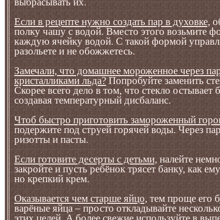
выбрасывать их.
Если в рецепте нужно создать пар в духовке,
о
полку чашу с водой. Вместо этого возьмите ф
каждую ячейку водой. С такой формой управля
разольете и не обожжетесь.
Замечали, что домашнее мороженное через пар
кристалликами льда?
Попробуйте заменить ст
Скорее всего дело в том, что стекло остывает
создавая температурный дисбаланс.
Чтоб быстро приготовить замороженный горо
подержите под струей горячей воды. Через пар
ризотты и пасты.
Если готовите десерты с детьми,
налейте немно
закройте и пусть ребёнок трясет банку, как ем
но крепкий крем.
Оказывается чем старше яйцо,
тем проще его б
варёные яйца – просто откладывайте нескольк
этих целей. А более свежие используйте в вып