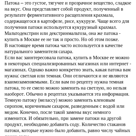
Патока – это густое, тягучее и прозрачное вещество, сладкое
на вкус. Она представляет собой продукт, полученный в
результате ферментативного расщепления крахмала,
содержащегося в картофеле, рисе, кукурузе. Чаще всего для
получения патоки используется кукурузный крахмал.
Мальтодекстрин или декстринмальтоза, она же патока -
купить в Москве ее не так и просто. Но об этом позже.
В настоящее время патока часто используется в качестве
натурального заменителя сахара.
Если вас заинтересовала патока, купить в Москве ее можно
в некоторых специализированных магазинах или интернет -
магазинах. Однако важно конкретно знать, какая патока вам
нужна: светлая или темная. Они отличаются и не являются
взаимозаменяемыми. Если вам по рецепту нужна темная
патока, то ее смело можно заменить на светлую, но нельзя
наоборот. Обычно в рецептах указывается эта информация.
Темную патоку (мелассу) можно заменить кленовым
сиропом, коричневым сахаром, разведенным с водой или
медом. Конечно, после такой замены вкус немного
изменится. И обязательно, при замене патоки на другой
продукт, необходимо добавить соду. Количество стаканов
патоки, которые нужно было добавить, равно числу чайных