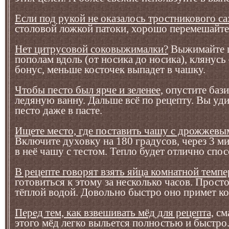
Если под рукой не оказалось тростникового са
столовой ложкой патоки, хорошо перемешайте 
Нет цитрусовой соковыжималки?
Выжимайте ц
пополам вдоль (от носика до носика), клянусь
бонус, меньше косточек выпадет в чашку.
Чтобы песто был ярче и зеленее,
опустите бази
ледяную ванну. Дальше всё по рецепту. Вы уди
песто даже в пасте.
Ищете место, где поставить чашу с дрожжевы
Включите духовку на 180 градусов, через 3 м
в неё чашу с тестом. Тепло будет отлично спос
В рецепте говорят взять яйца комнатной темп
готовиться к этому за несколько часов. Прост
тёплой водой. Довольно быстро оно примет к
Перед тем, как взвешивать мёд для рецепта,
см
этого мёд легко выльется полностью и быстро