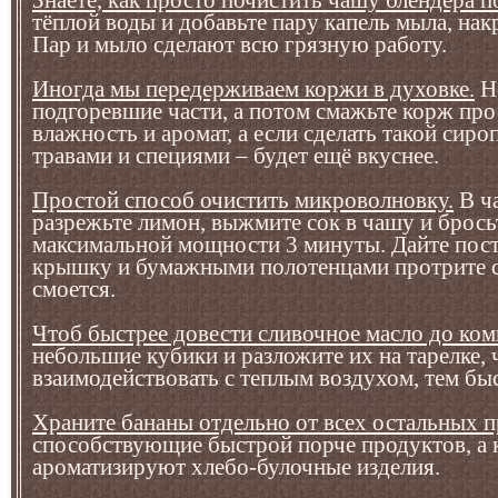
Знаете, как просто почистить чашу блендера 
тёплой воды и добавьте пару капель мыла, нак
Пар и мыло сделают всю грязную работу.
Иногда мы передерживаем коржи в духовке.
Не
подгоревшие части, а потом смажьте корж про
влажность и аромат, а если сделать такой сиро
травами и специями – будет ещё вкуснее.
Простой способ очистить микроволновку.
В ча
разрежьте лимон, выжмите сок в чашу и бросьт
максимальной мощности 3 минуты. Дайте посто
крышку и бумажными полотенцами протрите ст
смоется.
Чтоб быстрее довести сливочное масло до ком
небольшие кубики и разложите их на тарелке,
взаимодействовать с теплым воздухом, тем быс
Храните бананы отдельно от всех остальных п
способствующие быстрой порче продуктов, а 
ароматизируют хлебо-булочные изделия.