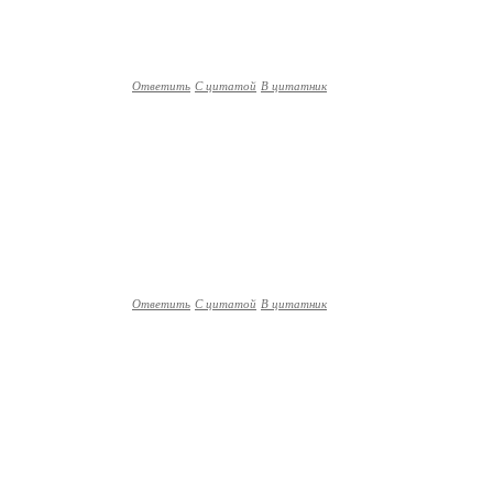
Ответить
С цитатой
В цитатник
Ответить
С цитатой
В цитатник