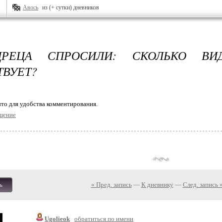
Авось
из (+ сутки) дневников
РЕЦА СПРОСИЛИ: СКОЛЬКО ВИ
ВУЕТ?
то для удобства комментирования.
щение
« Пред. запись
—
К дневнику
—
След. запись 
ь
Ugolieok
обратиться по имени