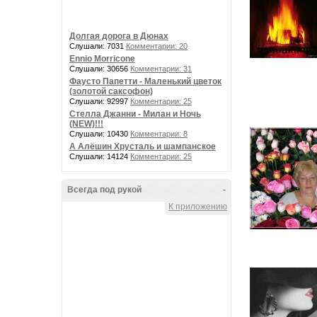
Долгая дорога в Дюнах
Слушали: 7031
Комментарии: 20
Ennio Morricone
Слушали: 30656
Комментарии: 31
Фаусто Папетти - Маленький цветок
(золотой саксофон)
Слушали: 92997
Комментарии: 25
Стелла Джанни - Милан и Ночь
(NEW)!!!
Слушали: 10430
Комментарии: 8
А Алёшин Хрусталь и шампанское
Слушали: 14124
Комментарии: 25
Всегда под рукой
-
К приложению