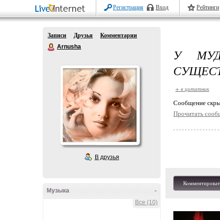
Регистрация
Вход
Рейтинги
Записи
Друзья
Комментарии
Arnusha
У МУД
СУЩЕСТ
+ в цитатник
Cообщение скры
Прочитать сооб
В друзья
Комментироват
Музыка
-
Все (10)