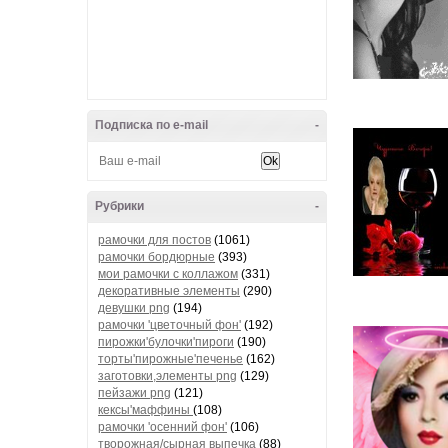
Подписка по e-mail
-
Рубрики
-
рамочки для постов
(1061)
рамочки бордюрные
(393)
мои рамочки с коллажом
(331)
декоративные элементы
(290)
девушки png
(194)
рамочки 'цветочный фон'
(192)
пирожки'булочки'пироги
(190)
торты'пирожные'печенье
(162)
заготовки,элементы png
(129)
пейзажи png
(121)
кексы'маффины
(108)
рамочки 'осенний фон'
(106)
творожная/сырная выпечка
(88)