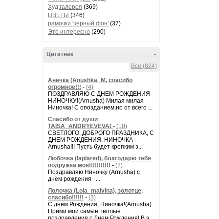
Худ.галерея
(369)
ЦВЕТЫ
(346)
рамочки 'черный фон'
(37)
Это интересно
(290)
Цитатник
-
Все (824)
Анечка (Anushka_M, спасибо
огромное!!!
-
(4)
ПОЗДРАВЛЯЮ С ДНЕМ РОЖДЕНИЯ
НИНОЧКУ!(Arnusha) Милая милая
Ниночка! С опозданием,но от всего ...
Спасибо от души
TAISA_ANDRYEVEVA!
-
(10)
СВЕТЛОГО, ДОБРОГО ПРАЗДНИКА, С
ДНЕМ РОЖДЕНИЯ, НИНОЧКА -
Arnusha!!! Пусть будет крепким з...
Любочка (laplared), благодарю тебя
подружка моя!!!!!!!!!!!
-
(2)
Поздравляю Ниночку (Arnusha) с
днём рождения ...
Лолочка (Lola_malvina), золотце,
спасибо!!!!!!
-
(3)
С днём Рождения, Ниночка!(Аrnusha)
Прими мои самые теплые
поздравления с Днем Рождения! В э...