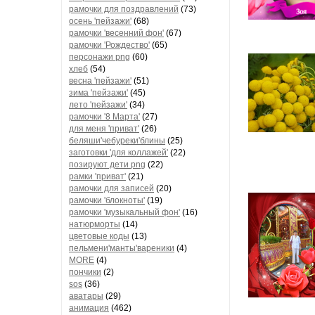
рамочки для поздравлений
(73)
осень 'пейзажи'
(68)
рамочки 'весенний фон'
(67)
рамочки 'Рождество'
(65)
персонажи png
(60)
хлеб
(54)
весна 'пейзажи'
(51)
зима 'пейзажи'
(45)
лето 'пейзажи'
(34)
рамочки '8 Марта'
(27)
для меня 'приват'
(26)
беляши'чебуреки'блины
(25)
заготовки 'для коллажей'
(22)
позируют дети png
(22)
рамки 'приват'
(21)
рамочки для записей
(20)
рамочки 'блокноты'
(19)
рамочки 'музыкальный фон'
(16)
натюрморты
(14)
цветовые коды
(13)
пельмени'манты'вареники
(4)
MORE
(4)
пончики
(2)
sos
(36)
аватары
(29)
анимация
(462)