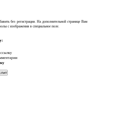
авить без регистрации. На дополнительной странице Вам
волы с изображения в специальное поле.
у:
 ссылку
омментарии
нку