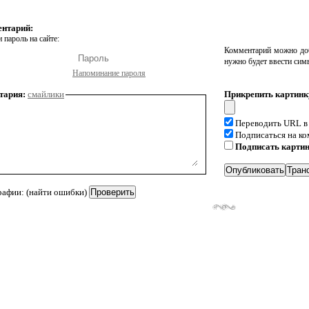
ентарий:
 пароль на сайте:
Комментарий можно доб
нужно будет ввести сим
Напоминание пароля
тария:
смайлики
Прикрепить картинк
Переводить URL в
Подписаться на к
Подписать карти
рафии: (найти ошибки)