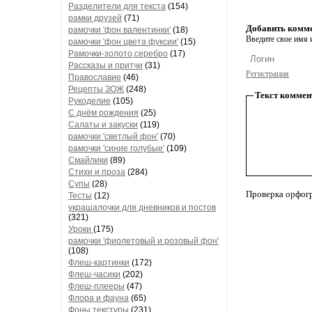
Разделители для текста
(154)
рамки друзей
(71)
Добавить комм
рамочки 'фон валентинки'
(18)
Введите свое имя и
рамочки 'фон цвета фуксии'
(15)
Рамочки-золото,серебро
(17)
Рассказы и притчи
(31)
Регистрация
Православие
(46)
Рецепты ЗОЖ
(248)
Текст коммен
Рукоделие
(105)
С днём рождения
(25)
Салаты и закуски
(119)
рамочки 'светлый фон'
(70)
рамочки 'синие голубые'
(109)
Смайлики
(89)
Стихи и проза
(284)
Супы
(28)
Проверка орфог
Тесты
(12)
украшалочки для дневников и постов
(321)
Уроки
(175)
рамочки 'фиолетовый и розовый фон'
(108)
Флеш-картинки
(172)
Флеш-часики
(202)
Флеш-плееры
(47)
Флора и фауна
(65)
Фоны текстуры
(231)