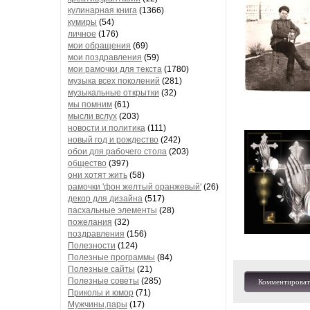
кулинарная книга
(1366)
кумиры
(54)
личное
(176)
мои обращения
(69)
мои поздравления
(59)
мои рамочки для текста
(1780)
музыка всех поколений
(281)
музыкальные открытки
(32)
мы помним
(61)
мысли вслух
(203)
новости и политика
(111)
новый год и рождество
(242)
обои для рабочего стола
(203)
общество
(397)
они хотят жить
(58)
рамочки 'фон желтый оранжевый'
(26)
декор для дизайна
(517)
пасхальные элементы
(28)
пожелания
(32)
поздравления
(156)
Полезности
(124)
Полезные программы
(84)
Полезные сайты
(21)
Полезные советы
(285)
Комментироват
Приколы и юмор
(71)
Мужчины,пары
(17)