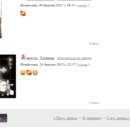
Воскресенье, 09 Августа 2015 г. 18:11 (
ссылка
)
просто_Татиана
обратиться по имени
Понедельник, 24 Августа 2015 г. 22:57 (
ссылка
)
« Пред. запись
—
К дневнику
—
След. запись 
ь