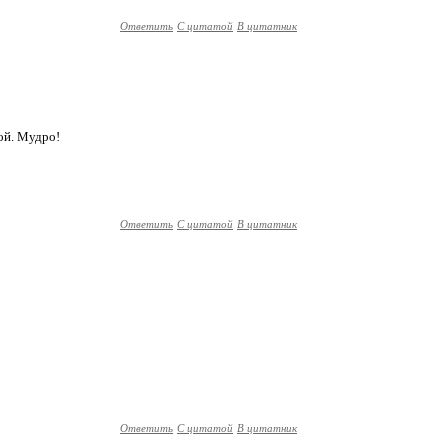
Ответить
С цитатой
В цитатник
бой. Мудро!
Ответить
С цитатой
В цитатник
Ответить
С цитатой
В цитатник