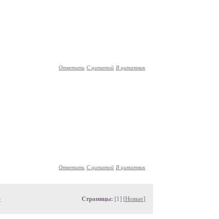
Ответить
С цитатой
В цитатник
Ответить
С цитатой
В цитатник
»
Страницы:
[1] [
Новые
]