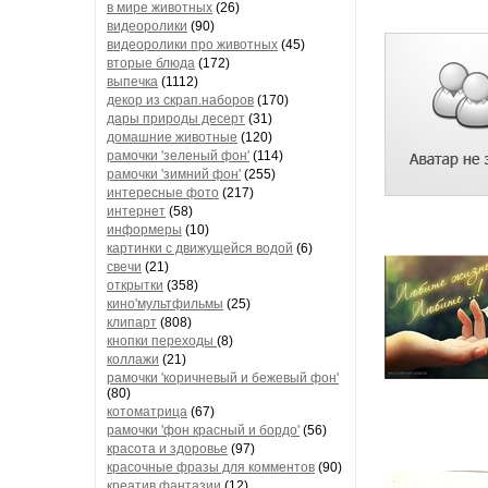
в мире животных
(26)
видеоролики
(90)
видеоролики про животных
(45)
вторые блюда
(172)
выпечка
(1112)
декор из скрап.наборов
(170)
дары природы десерт
(31)
домашние животные
(120)
рамочки 'зеленый фон'
(114)
рамочки 'зимний фон'
(255)
интересные фото
(217)
интернет
(58)
информеры
(10)
картинки с движущейся водой
(6)
свечи
(21)
открытки
(358)
кино'мультфильмы
(25)
клипарт
(808)
кнопки переходы
(8)
коллажи
(21)
рамочки 'коричневый и бежевый фон'
(80)
котоматрица
(67)
рамочки 'фон красный и бордо'
(56)
красота и здоровье
(97)
красочные фразы для комментов
(90)
креатив,фантазии
(12)