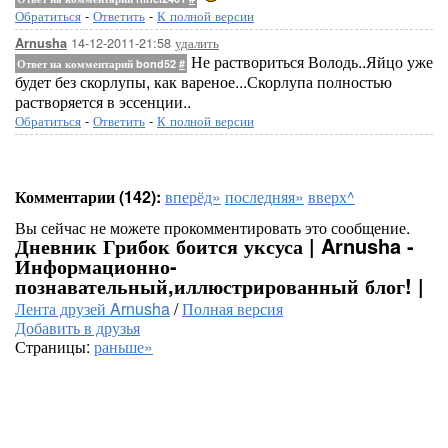
Обратиться
-
Ответить
-
К полной версии
14-12-2011-21:58
удалить
Arnusha
Не раствориться Володь..Яйцо уже
Ответ на комментарий bond52
#
будет без скорлупы, как вареное...Скорлупа полностью
растворяется в эссенции..
Обратиться
-
Ответить
-
К полной версии
Комментарии (142):
вперёд»
последняя»
вверх^
Вы сейчас не можете прокомментировать это сообщение.
Дневник Грибок боится уксуса | Arnusha -
Информационно-
познавательный,иллюстрированный блог! |
Лента друзей Arnusha
/
Полная версия
Добавить в друзья
Страницы:
раньше»