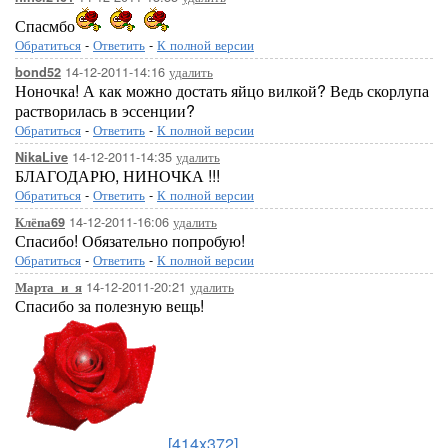
Спасмбо
Обратиться
-
Ответить
-
К полной версии
14-12-2011-14:16
удалить
bond52
Ноночка! А как можно достать яйцо вилкой? Ведь скорлупа
растворилась в эссенции?
Обратиться
-
Ответить
-
К полной версии
14-12-2011-14:35
удалить
NikaLive
БЛАГОДАРЮ, НИНОЧКА !!!
Обратиться
-
Ответить
-
К полной версии
14-12-2011-16:06
удалить
Клёпа69
Спасибо! Обязательно попробую!
Обратиться
-
Ответить
-
К полной версии
14-12-2011-20:21
удалить
Марта_и_я
Спасибо за полезную вещь!
[414x372]