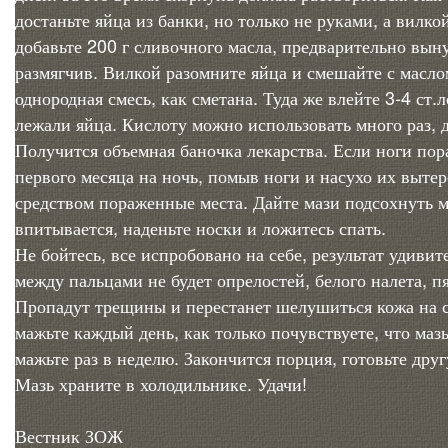
достаньте яйца из банки, но только не руками, а вилко
добавьте 200 г сливочного масла, предварительно выну
размягчив. Вилкой разомните яйца и смешайте с масло
однородная смесь, как сметана. Туда же влейте 3-4 ст.
лежали яйца. Кислоту можно использовать много раз, 
Получится объемная баночка лекарства. Если ноги пор
первого месяца на ночь, помыв ноги и насухо их вытер
средством пораженные места. Дайте мази подсохнуть м
впитывается, наденьте носки и ложитесь спать.
Не бойтесь, все испробовано на себе, результат удивит
между пальцами не будет опрелостей, белого налета, п
Пропадут трещины и перестанет шелушиться кожа на с
мажьте каждый день, как только почувствуете, что мазь
мажьте раз в неделю. Закончится порция, готовьте дру
Мазь храните в холодильнике. Удачи!
Вестник ЗОЖ