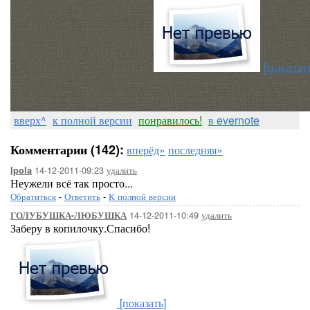
[показат
вверх^
к полной версии
понравилось!
в evernote
Комментарии (142):
вперёд»
последняя»
14-12-2011-09:23
удалить
Ipola
Неужели всё так просто...
Обратиться
-
Ответить
-
К полной версии
14-12-2011-10:49
удалить
ГОЛУБУШКА-ЛЮБУШКА
Заберу в копилочку.Спасибо!
[показать]