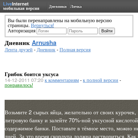
Live
Internet
Дневники
Личка
мобильная версия
Вы были перенаправлены на мобильную версию
страницы.
Вернуться!
Авторизация
Дневник
Arnusha
Лента друзей
-
Дневник
-
Полная версия
Грибок боится уксуса
14-12-2011 07:20
к комментариям
-
к полной версии
-
понравилось!
Возьмите 2 сырых яйца, желательно от своих курочек,
литровую банку и залейте 70%-ной уксусной кислотой
содержимое банки. Поставьте в тёмное место, можно н
дней. За это время скорлупа должна раствориться. Как 