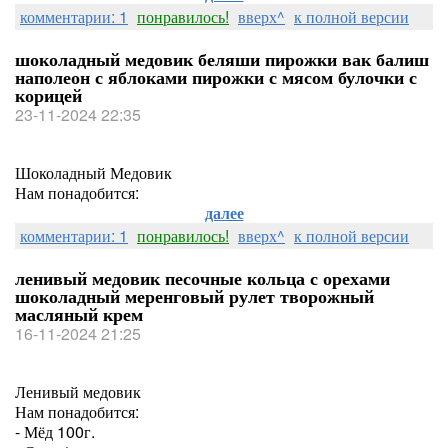
комментарии: 1
понравилось!
вверх^
к полной версии
шоколадный медовик беляши пирожки вак балиш
наполеон с яблоками пирожки с мясом булочки с
корицей
23-11-2024 22:35
Шоколадный Медовик
Нам понадобится:
далее
комментарии: 1
понравилось!
вверх^
к полной версии
ленивый медовик песочные кольца с орехами
шоколадный меренговый рулет творожный
масляный крем
16-11-2024 21:25
Ленивый медовик
Нам понадобится:
- Мёд 100г.