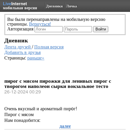
Live
Internet
Дневники
Личка
мобильная версия
Вы были перенаправлены на мобильную версию
страницы.
Вернуться!
Авторизация
Дневник
Лента друзей
/
Полная версия
Добавить в друзья
Страницы:
раньше»
пирог с мясом пирожки для ленивых пирог с
творогом наполеон сырки вокзальное тесто
26-12-2024 00:29
Очень вкусный и ароматный пирoг!
Пирог с мясом
Нам понадобится:
далее