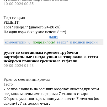
10-09-2024 00:35
Торт генерал
РЕЦЕПТ:
Торт "Генерал" (диаметр 24-26 см)
На один корж (их нужно испечь 3 шт)
далее
комментарии: 0
понравилось!
вверх^
к полной версии
рулет со сметанным кремом трубочки
картофельные гнезда ушки из творожного теста
чебуреки пончики гречневые тефтели
09-09-2024 01:43
Рулет со сметанным кремом
Тесто
7 белков взбивать на больших оборотах миксера,при этом
подсыпая маленькими порциями 7 ст.ложек сахара.
Обороты уменьшить до минимума и ввести 7 желтков (по
одному) , 7 ст. ложки муки .