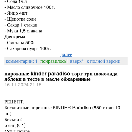
- Сода 1ч.л
- Масло сливочное 100г.
- Яйцо 4шт.
- Щепотка соли
- Сахар 1 стакан
- Мука 1,5 стакана
Для крема:
- Сметана 500г.
- Сахарная пудра 100г.
далее
комментарии: 1
понравилось!
вверх^
к полной версии
пирожные kinder paradiso торт три шоколада
яблоки в тесте в масле обжаренные
16-11-2024 21:15
РЕЦЕПТ:
Бисквитные пирожные KINDER Paradiso (850 г или 10
шт)
Бисквит:
5 яиц (С1)
120 г сахара