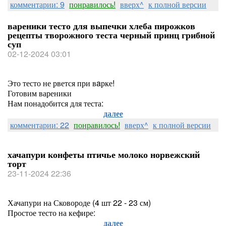
комментарии: 9
понравилось!
вверх^
к полной версии
вареники тесто для выпечки хлеба пирожков
рецепты творожного теста черный принц грибной
суп
02-12-2024 03:01
Это тесто не рвется при вaрке!
Готовим вареники
Нам понадобится для теста:
далее
комментарии: 22
понравилось!
вверх^
к полной версии
хачапури конфеты птичье молоко норвежский
торт
23-11-2024 22:36
Хачапури на Сковороде (4 шт 22 - 23 см)
Простое тесто на кефире:
далее