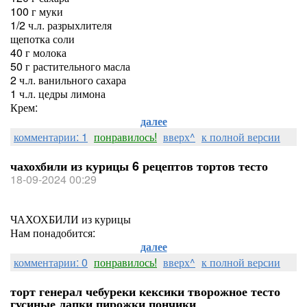
100 г муки
1/2 ч.л. разрыхлителя
щепотка соли
40 г молока
50 г растительного масла
2 ч.л. ванильного сахара
1 ч.л. цедры лимона
Крем:
далее
комментарии: 1
понравилось!
вверх^
к полной версии
чахохбили из курицы 6 рецептов тортов тесто
18-09-2024 00:29
ЧАХОХБИЛИ из курицы
Нам понадобится:
далее
комментарии: 0
понравилось!
вверх^
к полной версии
торт генерал чебуреки кексики творожное тесто
гусиные лапки пирожки пончики