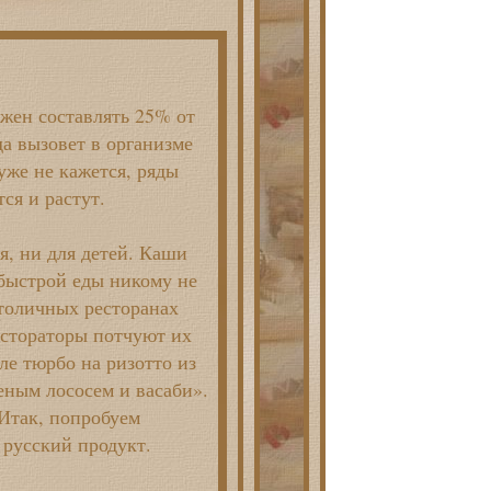
лжен составлять 25% от
да вызовет в организме
уже не кажется, ряды
ся и растут.
я, ни для детей. Каши
 быстрой еды никому не
столичных ресторанах
естораторы потчуют их
е тюрбо на ризотто из
еным лососем и васаби».
 Итак, попробуем
 русский продукт.