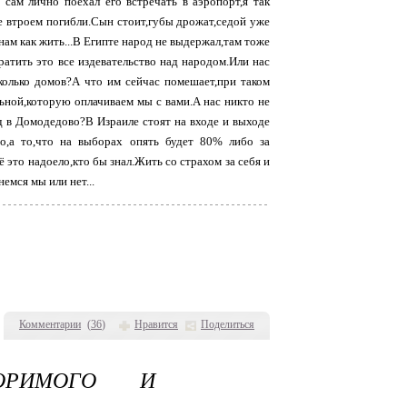
 сам лично поехал его встречать в аэропорт,я так
все втроем погибли.Сын стоит,губы дрожат,седой уже
 нам как жить...В Египте народ не выдержал,там тоже
ратить это все издевательство над народом.Или нас
сколько домов?А что им сейчас помешает,при таком
ной,которую оплачиваем мы с вами.А нас никто не
од в Домодедово?В Израиле стоят на входе и выходе
то,а то,что на выборах опять будет 80% либо за
ё это надоело,кто бы знал.Жить со страхом за себя и
емся мы или нет...
Комментарии
(
36
)
Нравится
Поделиться
ОРИМОГО И