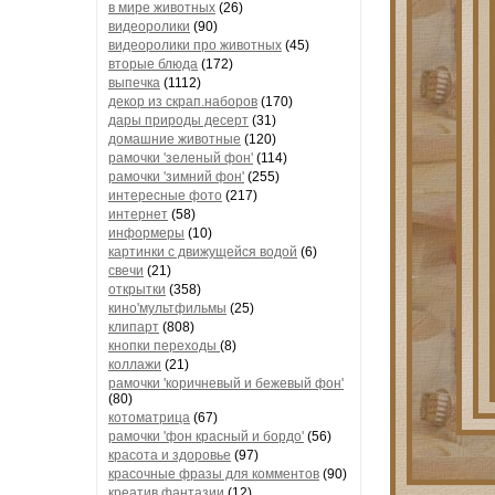
в мире животных
(26)
видеоролики
(90)
видеоролики про животных
(45)
вторые блюда
(172)
выпечка
(1112)
декор из скрап.наборов
(170)
дары природы десерт
(31)
домашние животные
(120)
рамочки 'зеленый фон'
(114)
рамочки 'зимний фон'
(255)
интересные фото
(217)
интернет
(58)
информеры
(10)
картинки с движущейся водой
(6)
свечи
(21)
открытки
(358)
кино'мультфильмы
(25)
клипарт
(808)
кнопки переходы
(8)
коллажи
(21)
рамочки 'коричневый и бежевый фон'
(80)
котоматрица
(67)
рамочки 'фон красный и бордо'
(56)
красота и здоровье
(97)
красочные фразы для комментов
(90)
креатив,фантазии
(12)