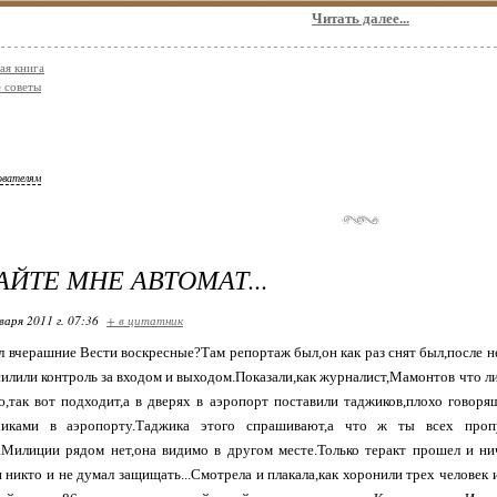
Читать далее...
ая книга
 советы
ователям
АЙТЕ МНЕ АВТОМАТ...
варя 2011 г. 07:36
+ в цитатник
л вчерашние Вести воскресные?Там репортаж был,он как раз снят был,после 
силили контроль за входом и выходом.Показали,как журналист,Мамонтов что ли
,так вот подходит,а в дверях в аэропорт поставили таджиков,плохо говорящ
чиками в аэропорту.Таджика этого спрашивают,а что ж ты всех пропу
.Милиции рядом нет,она видимо в другом месте.Только теракт прошел и ни
и никто и не думал защищать...Смотрела и плакала,как хоронили трех человек