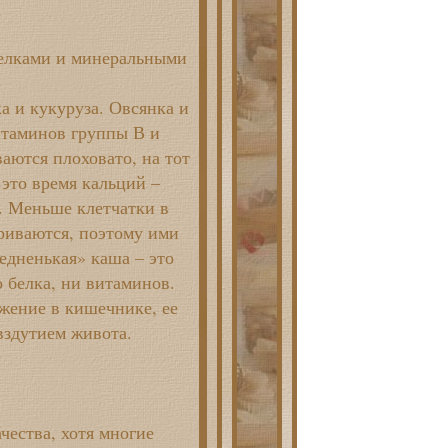
елками и минеральными
ка и кукуруза. Овсянка и
витаминов группы В и
аются плоховато, на тот
 это время кальций –
. Меньше клетчатки в
ариваются, поэтому ими
едненькая» каша – это
о белка, ни витаминов.
жение в кишечнике, ее
вздутием живота.
чества, хотя многие