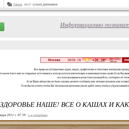
Авось
из (+ сутки) дневников
Информационно-познават
Все права на публикуемые аудио, видео, графические и текстовые материалы прина
 в моем блоге взят из открытых источников и используется исключительно в некоммерческих целях.Если Вы являе
его использования в моем блоге,пожалуйста, сообщите об этом
Если Ваше авторство не было указано,можете сообщить мне личным письмом или оставь
Если Вы не хотите,чтобы Вас беспокоили визитами,так же дайте знать,чтобы я убрала кликабе
 ЗДОРОВЬЕ НАШЕ! ВСЕ О КАШАХ И КАК 
варя 2011 г. 07:58
+ в цитатник