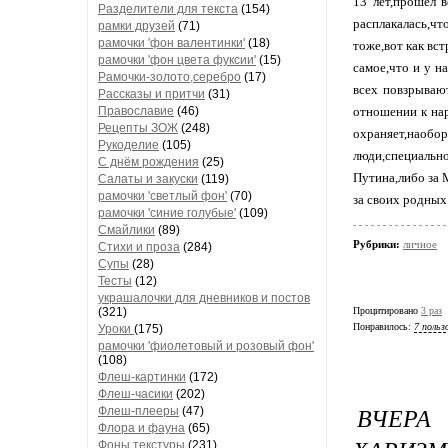
13 лет,прошел в
Разделители для текста
(154)
расплакалась,чт
рамки друзей
(71)
рамочки 'фон валентинки'
(18)
тоже,вот как вст
рамочки 'фон цвета фуксии'
(15)
самое,что и у н
Рамочки-золото,серебро
(17)
всех повзрывают
Рассказы и притчи
(31)
отношении к на
Православие
(46)
Рецепты ЗОЖ
(248)
охраняет,наобор
Рукоделие
(105)
люди,специальн
С днём рождения
(25)
Путина,либо за М
Салаты и закуски
(119)
рамочки 'светлый фон'
(70)
за своих родных.
рамочки 'синие голубые'
(109)
Смайлики
(89)
Рубрики:
личное
Стихи и проза
(284)
Супы
(28)
Тесты
(12)
украшалочки для дневников и постов
Процитировано
3 раз
(321)
Понравилось:
7 польз
Уроки
(175)
рамочки 'фиолетовый и розовый фон'
(108)
Флеш-картинки
(172)
Флеш-часики
(202)
ВЧЕР
Флеш-плееры
(47)
Флора и фауна
(65)
Фоны текстуры
(231)