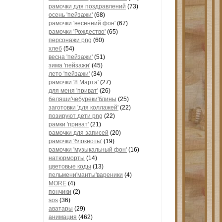
рамочки для поздравлений
(73)
осень 'пейзажи'
(68)
рамочки 'весенний фон'
(67)
рамочки 'Рождество'
(65)
персонажи png
(60)
хлеб
(54)
весна 'пейзажи'
(51)
зима 'пейзажи'
(45)
лето 'пейзажи'
(34)
рамочки '8 Марта'
(27)
для меня 'приват'
(26)
беляши'чебуреки'блины
(25)
заготовки 'для коллажей'
(22)
позируют дети png
(22)
рамки 'приват'
(21)
рамочки для записей
(20)
рамочки 'блокноты'
(19)
рамочки 'музыкальный фон'
(16)
натюрморты
(14)
цветовые коды
(13)
пельмени'манты'вареники
(4)
MORE
(4)
пончики
(2)
sos
(36)
аватары
(29)
анимация
(462)