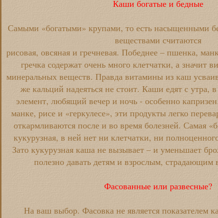
Каши богатые и бедные
Самыми «богатыми» крупами, то есть насыщенными б
веществами считаются
рисовая, овсяная и гречневая. Победнее – пшенка, ман
гречка содержат очень много клетчатки, а значит 
минеральных веществ. Правда витамины из каш усваив
же кальций надеяться не стоит. Каши едят с утра, в
элемент, любящий вечер и ночь - особенно капризен
манке, рисе и «геркулесе», эти продукты легко перев
откармливаются после и во время болезней. Самая «б
кукурузная, в ней нет ни клетчатки, ни полноценног
Зато кукурузная каша не вызывает – и уменьшает бро
полезно давать детям и взрослым, страдающим 
Фасованные или развесные?
На ваш выбор. Фасовка не является показателем ка