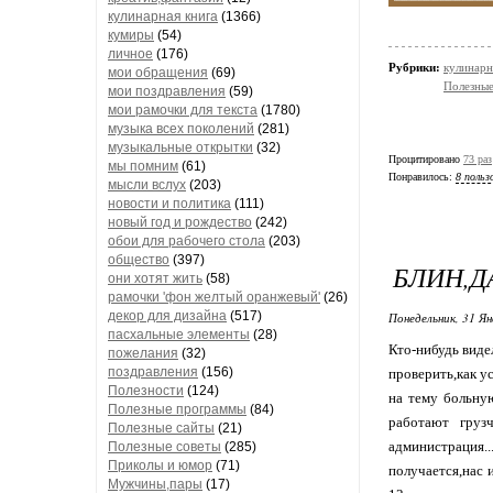
кулинарная книга
(1366)
кумиры
(54)
личное
(176)
Рубрики:
кулинарн
мои обращения
(69)
Полезные
мои поздравления
(59)
мои рамочки для текста
(1780)
музыка всех поколений
(281)
музыкальные открытки
(32)
Процитировано
73 раз
мы помним
(61)
Понравилось:
8 польз
мысли вслух
(203)
новости и политика
(111)
новый год и рождество
(242)
обои для рабочего стола
(203)
общество
(397)
БЛИН,Д
они хотят жить
(58)
рамочки 'фон желтый оранжевый'
(26)
декор для дизайна
(517)
Понедельник, 31 Ян
пасхальные элементы
(28)
Кто-нибудь виде
пожелания
(32)
поздравления
(156)
проверить,как у
Полезности
(124)
на тему больную
Полезные программы
(84)
работают груз
Полезные сайты
(21)
администрация..
Полезные советы
(285)
Приколы и юмор
(71)
получается,нас 
Мужчины,пары
(17)