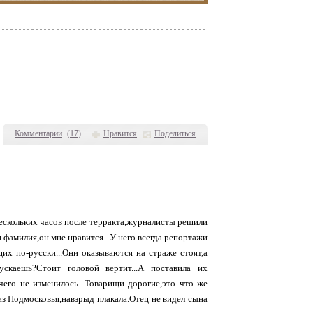
Комментарии
(
17
)
Нравится
Поделиться
нескольких часов после терракта,журналисты решили
 фамилия,он мне нравится...У него всегда репортажи
их по-русски...Они оказываются на страже стоят,а
скаешь?Стоит головой вертит...А поставила их
чего не изменилось...Товарищи дорогие,это что же
 из Подмосковья,навзрыд плакала.Отец не видел сына