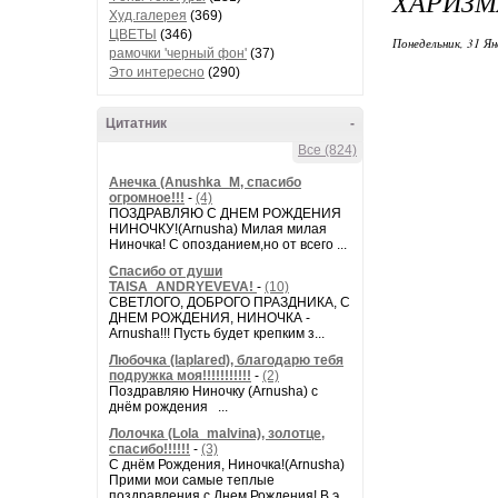
ХАРИЗМ
Худ.галерея
(369)
ЦВЕТЫ
(346)
Понедельник, 31 Ян
рамочки 'черный фон'
(37)
Это интересно
(290)
Цитатник
-
Все (824)
Анечка (Anushka_M, спасибо
огромное!!!
-
(4)
ПОЗДРАВЛЯЮ С ДНЕМ РОЖДЕНИЯ
НИНОЧКУ!(Arnusha) Милая милая
Ниночка! С опозданием,но от всего ...
Спасибо от души
TAISA_ANDRYEVEVA!
-
(10)
СВЕТЛОГО, ДОБРОГО ПРАЗДНИКА, С
ДНЕМ РОЖДЕНИЯ, НИНОЧКА -
Arnusha!!! Пусть будет крепким з...
Любочка (laplared), благодарю тебя
подружка моя!!!!!!!!!!!
-
(2)
Поздравляю Ниночку (Arnusha) с
днём рождения ...
Лолочка (Lola_malvina), золотце,
спасибо!!!!!!
-
(3)
С днём Рождения, Ниночка!(Аrnusha)
Прими мои самые теплые
поздравления с Днем Рождения! В э...