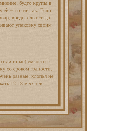
мнение, будто крупы в
ей – это не так. Если
вар, вредитель всегда
лывают упаковку своим
(или иные) емкости с
у со сроком годности,
очень разные: хлопья не
жать 12-18 месяцев.