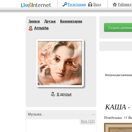
Регистрация
Вход
Рейтинги
Записи
Друзья
Комментарии
Создать дневник
Arnusha
Материал,выставленный
В друзья
КАША -
Музыка
-
Понедельник, 31 Ян
Все (10)