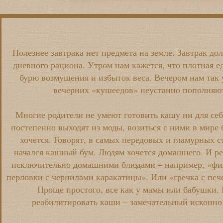
Полезнее завтрака нет предмета на земле. Завтрак до
дневного рациона. Утром нам кажется, что плотная е
бурю возмущения и избыток веса. Вечером нам так 
вечерних «кушеедов» неустанно пополняют
Многие родители не умеют готовить кашу ни для себ
постепенно выходят из моды, возиться с ними в мире
хочется. Говорят, в самых передовых и гламурных 
начался кашный бум. Людям хочется домашнего. И р
исключительно домашними блюдами – например, «фил
перловки с чернилами каракатицы». Или «гречка с печ
Проще простого, все как у мамы или бабушки.
реабилитировать каши – замечательный исконно