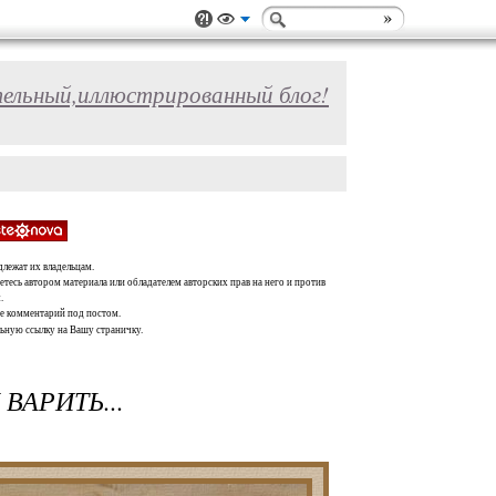
ельный,иллюстрированный блог!
длежат их владельцам.
тесь автором материала или обладателем авторских прав на него и против
.
те комментарий под постом.
льную ссылку на Вашу страничку.
ВАРИТЬ...