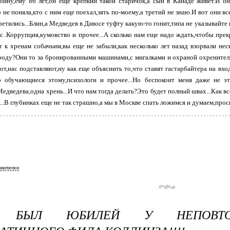
ойну,ему 86 лет,он еще крепкий такой старичок,а сын в Канаде живет.И он
о не поняла,кто с ним еще поехал,зять по-моему,а третий не знаю.И вот они 
ретились...Блин,а Медведев в Давосе туфту какую-то гонит,типа не указывайте
ас..Коррупция,кумовство и прочее...А сколько нам еще надо ждать,чтобы прек
 к хренам собачьим,вы еще не забыли,как несколько лет назад взорвали не
роду?Они то за бронированными машинами,с мигалками и охраной охренитель
от,нас подставляют,ну как еще объяснить то,что ставят гастарбайтера на вх
о обучающиеся этому,психологи и прочее...Но беспокоит меня даже не э
едведева,одна хрень...И что нам тогда делать?Это будет полный швах...Как вс
..В глубинках еще не так страшно,а мы в Москве спать ложимся и думаем,просн
ователям
А БЫЛ ЮБИЛЕЙ У НЕПОВТ