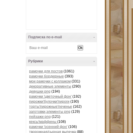
Подписка по e-mail
-
Рубрики
-
рамочки для постов
(1061)
рамочки бордюрные
(393)
мои рамочки с коллажом
(331)
декоративные элементы
(290)
девушки png
(194)
рамочки 'цветочный фон'
(192)
пирожки'булочки'пироги
(190)
торты'пирожные'печенье
(162)
заготовки,элементы png
(129)
пейзажи png
(121)
кексы'маффины
(108)
рамочки 'осенний фон'
(106)
творожная/сырная выпечка
(88)