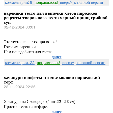
комментарии: 9
понравилось!
вверх^
к полной версии
вареники тесто для выпечки хлеба пирожков
рецепты творожного теста черный принц грибной
суп
02-12-2024 03:01
Это тесто не рвется при вaрке!
Готовим вареники
Нам понадобится для теста:
далее
комментарии: 22
понравилось!
вверх^
к полной версии
хачапури конфеты птичье молоко норвежский
торт
23-11-2024 22:36
Хачапури на Сковороде (4 шт 22 - 23 см)
Простое тесто на кефире:
далее