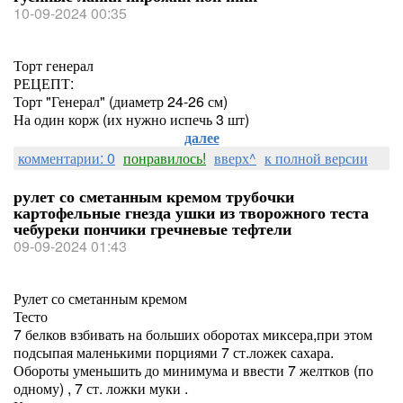
10-09-2024 00:35
Торт генерал
РЕЦЕПТ:
Торт "Генерал" (диаметр 24-26 см)
На один корж (их нужно испечь 3 шт)
далее
комментарии: 0
понравилось!
вверх^
к полной версии
рулет со сметанным кремом трубочки
картофельные гнезда ушки из творожного теста
чебуреки пончики гречневые тефтели
09-09-2024 01:43
Рулет со сметанным кремом
Тесто
7 белков взбивать на больших оборотах миксера,при этом
подсыпая маленькими порциями 7 ст.ложек сахара.
Обороты уменьшить до минимума и ввести 7 желтков (по
одному) , 7 ст. ложки муки .