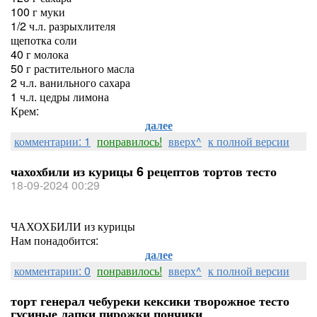
100 г муки
1/2 ч.л. разрыхлителя
щепотка соли
40 г молока
50 г растительного масла
2 ч.л. ванильного сахара
1 ч.л. цедры лимона
Крем:
далее
комментарии: 1
понравилось!
вверх^
к полной версии
чахохбили из курицы 6 рецептов тортов тесто
18-09-2024 00:29
ЧАХОХБИЛИ из курицы
Нам понадобится:
далее
комментарии: 0
понравилось!
вверх^
к полной версии
торт генерал чебуреки кексики творожное тесто
гусиные лапки пирожки пончики