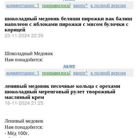
комментарии: 1
понравилось!
вверх^
к полной версии
шоколадный медовик беляши пирожки вак балиш
наполеон с яблоками пирожки с мясом булочки с
корицей
23-11-2024 22:35
Шоколадный Медовик
Нам понадобится:
далее
комментарии: 1
понравилось!
вверх^
к полной версии
ленивый медовик песочные кольца с орехами
шоколадный меренговый рулет творожный
масляный крем
16-11-2024 21:25
Ленивый медовик
Нам понадобится:
- Мёд 100г.