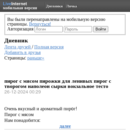
Live
Internet
Дневники
Личка
мобильная версия
Вы были перенаправлены на мобильную версию
страницы.
Вернуться!
Авторизация
Дневник
Лента друзей
/
Полная версия
Добавить в друзья
Страницы:
раньше»
пирог с мясом пирожки для ленивых пирог с
творогом наполеон сырки вокзальное тесто
26-12-2024 00:29
Очень вкусный и ароматный пирoг!
Пирог с мясом
Нам понадобится:
далее