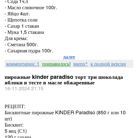
- Сода 1ч.л
- Масло сливочное 100г.
- Яйцо 4шт.
- Щепотка соли
- Сахар 1 стакан
- Мука 1,5 стакана
Для крема:
- Сметана 500г.
- Сахарная пудра 100г.
далее
комментарии: 1
понравилось!
вверх^
к полной версии
пирожные kinder paradiso торт три шоколада
яблоки в тесте в масле обжаренные
16-11-2024 21:15
РЕЦЕПТ:
Бисквитные пирожные KINDER Paradiso (850 г или 10
шт)
Бисквит:
5 яиц (С1)
120 г сахара