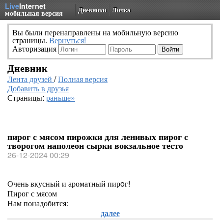
Live
Internet
Дневники
Личка
мобильная версия
Вы были перенаправлены на мобильную версию
страницы.
Вернуться!
Авторизация
Дневник
Лента друзей
/
Полная версия
Добавить в друзья
Страницы:
раньше»
пирог с мясом пирожки для ленивых пирог с
творогом наполеон сырки вокзальное тесто
26-12-2024 00:29
Очень вкусный и ароматный пирoг!
Пирог с мясом
Нам понадобится:
далее