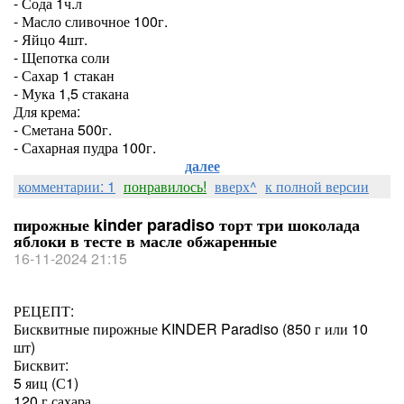
- Сода 1ч.л
- Масло сливочное 100г.
- Яйцо 4шт.
- Щепотка соли
- Сахар 1 стакан
- Мука 1,5 стакана
Для крема:
- Сметана 500г.
- Сахарная пудра 100г.
далее
комментарии: 1
понравилось!
вверх^
к полной версии
пирожные kinder paradiso торт три шоколада
яблоки в тесте в масле обжаренные
16-11-2024 21:15
РЕЦЕПТ:
Бисквитные пирожные KINDER Paradiso (850 г или 10
шт)
Бисквит:
5 яиц (С1)
120 г сахара