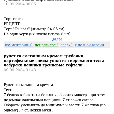
10-09-2024 00:35
Торт генерал
РЕЦЕПТ:
Торт "Генерал" (диаметр 24-26 см)
На один корж (их нужно испечь 3 шт)
далее
комментарии: 0
понравилось!
вверх^
к полной версии
рулет со сметанным кремом трубочки
картофельные гнезда ушки из творожного теста
чебуреки пончики гречневые тефтели
09-09-2024 01:43
Рулет со сметанным кремом
Тесто
7 белков взбивать на больших оборотах миксера,при этом
подсыпая маленькими порциями 7 ст.ложек сахара.
Обороты уменьшить до минимума и ввести 7 желтков (по
одному) , 7 ст. ложки муки .