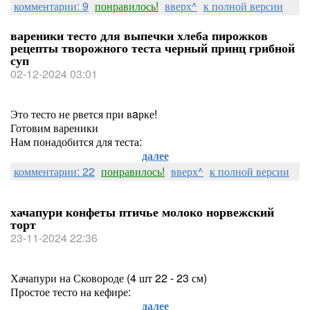
комментарии: 9
понравилось!
вверх^
к полной версии
вареники тесто для выпечки хлеба пирожков
рецепты творожного теста черный принц грибной
суп
02-12-2024 03:01
Это тесто не рвется при вaрке!
Готовим вареники
Нам понадобится для теста:
далее
комментарии: 22
понравилось!
вверх^
к полной версии
хачапури конфеты птичье молоко норвежский
торт
23-11-2024 22:36
Хачапури на Сковороде (4 шт 22 - 23 см)
Простое тесто на кефире:
далее