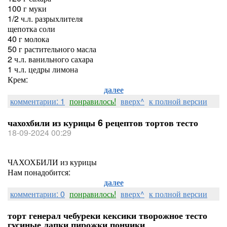
100 г муки
1/2 ч.л. разрыхлителя
щепотка соли
40 г молока
50 г растительного масла
2 ч.л. ванильного сахара
1 ч.л. цедры лимона
Крем:
далее
комментарии: 1
понравилось!
вверх^
к полной версии
чахохбили из курицы 6 рецептов тортов тесто
18-09-2024 00:29
ЧАХОХБИЛИ из курицы
Нам понадобится:
далее
комментарии: 0
понравилось!
вверх^
к полной версии
торт генерал чебуреки кексики творожное тесто
гусиные лапки пирожки пончики