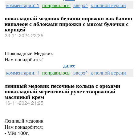
комментарии: 1
понравилось!
вверх^
к полной версии
шоколадный медовик беляши пирожки вак балиш
наполеон с яблоками пирожки с мясом булочки с
корицей
23-11-2024 22:35
Шоколадный Медовик
Нам понадобится:
далее
комментарии: 1
понравилось!
вверх^
к полной версии
ленивый медовик песочные кольца с орехами
шоколадный меренговый рулет творожный
масляный крем
16-11-2024 21:25
Ленивый медовик
Нам понадобится:
- Мёд 100г.