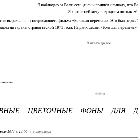
— Я наблюдаю за Вами семь дней и пришёл к выводу, что В
— Я жить с ней хочу под одним потолком!
тые выражения из потрясающего фильма «Большая перемена». Это был первый 
ышел на экраны страны весной 1973 года. На днях фильм «Большая перемена»
Читать далее...
зователям
ВНЫЕ ЦВЕТОЧНЫЕ ФОНЫ ДЛЯ Д
реля 2013 г. 14:00
+ в цитатник