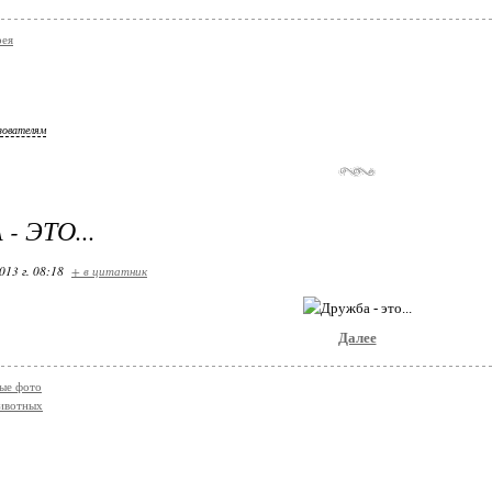
рея
зователям
- ЭТО...
013 г. 08:18
+ в цитатник
Далее
ые фото
ивотных