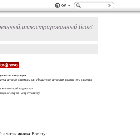
ельный,иллюстрированный блог!
длежат их владельцам.
тесь автором материала или обладателем авторских прав на него и против
.
те комментарий под постом.
льную ссылку на Вашу страничку.
й и литры молока. Вот эту: