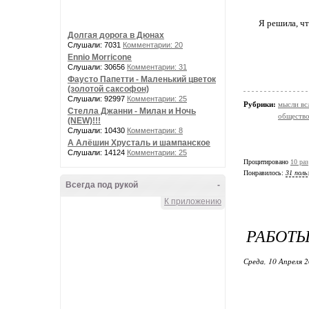
Я решила, чт
Долгая дорога в Дюнах
Слушали: 7031
Комментарии: 20
Ennio Morricone
Слушали: 30656
Комментарии: 31
Фаусто Папетти - Маленький цветок
(золотой саксофон)
Слушали: 92997
Комментарии: 25
Рубрики:
мысли вс
Стелла Джанни - Милан и Ночь
обществ
(NEW)!!!
Слушали: 10430
Комментарии: 8
А Алёшин Хрусталь и шампанское
Слушали: 14124
Комментарии: 25
Процитировано
10 раз
Понравилось:
31 поль
Всегда под рукой
-
К приложению
РАБОТЫ
Среда, 10 Апреля 2