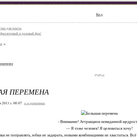
Код
чки для текста
'фиолетовый и розовый фон'
ки
зователям
АЯ ПЕРЕМЕНА
я 2013 г. 08:07
+ в цитатник
- Внимание! Аттракцион невиданной щедрост
— Я тоже человек! Я целоваться хочу!
и не поправлять, юбки не задирать, новыми комбинациями не хвастаться. Всё