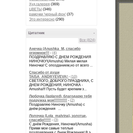
Худ.галерея
(369)
ЦВЕТЫ
(346)
рамочки 'черный фон'
(37)
Это интересно
(290)
Цитатник
-
Все (824)
Анечка (Anushka_M, спасибо
огромное!!!
-
(4)
ПОЗДРАВЛЯЮ С ДНЕМ РОЖДЕНИЯ
НИНОЧКУ!(Arnusha) Милая милая
Ниночка! С опозданием,но от всего ...
Спасибо от души
TAISA_ANDRYEVEVA!
-
(10)
СВЕТЛОГО, ДОБРОГО ПРАЗДНИКА, С
ДНЕМ РОЖДЕНИЯ, НИНОЧКА -
Arnusha!!! Пусть будет крепким з...
Любочка (laplared), благодарю тебя
подружка моя!!!!!!!!!!!
-
(2)
Поздравляю Ниночку (Arnusha) с
днём рождения ...
Лолочка (Lola_malvina), золотце,
спасибо!!!!!!
-
(3)
С днём Рождения, Ниночка!(Аrnusha)
Прими мои самые теплые
поздравления с Днем Рождения! В э...