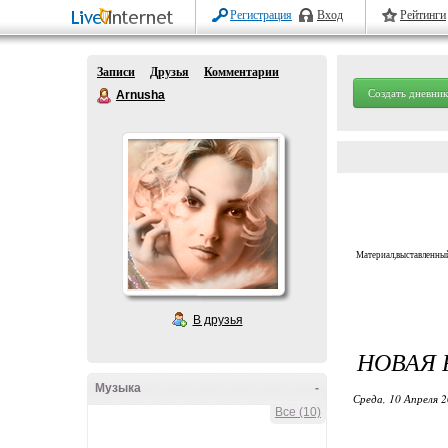
Регистрация
Вход
Рейтинги
Записи
Друзья
Комментарии
Создать дневник
Arnusha
Материал,выставленный
В друзья
НОВАЯ 
Музыка
-
Среда, 10 Апреля 2
Все (10)