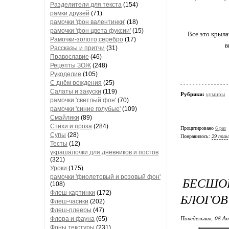
Разделители для текста
(154)
рамки друзей
(71)
рамочки 'фон валентинки'
(18)
рамочки 'фон цвета фуксии'
(15)
Все это крыла
Рамочки-золото,серебро
(17)
в
Рассказы и притчи
(31)
Православие
(46)
Рецепты ЗОЖ
(248)
Рукоделие
(105)
С днём рождения
(25)
Салаты и закуски
(119)
Рубрики:
кумиры
рамочки 'светлый фон'
(70)
рамочки 'синие голубые'
(109)
Смайлики
(89)
Стихи и проза
(284)
Процитировано
6 раз
Супы
(28)
Понравилось:
29 поль
Тесты
(12)
украшалочки для дневников и постов
(321)
Уроки
(175)
рамочки 'фиолетовый и розовый фон'
БЕСШО
(108)
Флеш-картинки
(172)
БЛОГОВ
Флеш-часики
(202)
Флеш-плееры
(47)
Понедельник, 08 Ап
Флора и фауна
(65)
Фоны текстуры
(231)