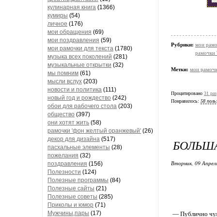
кулинарная книга
(1366)
кумиры
(54)
личное
(176)
мои обращения
(69)
мои поздравления
(59)
Рубрики:
мои рамо
мои рамочки для текста
(1780)
рамочки 
музыка всех поколений
(281)
музыкальные открытки
(32)
Метки:
мои рамоч
мы помним
(61)
мысли вслух
(203)
новости и политика
(111)
Процитировано
31 раз
новый год и рождество
(242)
Понравилось:
58 поль
обои для рабочего стола
(203)
общество
(397)
они хотят жить
(58)
рамочки 'фон желтый оранжевый'
(26)
декор для дизайна
(517)
БОЛЬШ
пасхальные элементы
(28)
пожелания
(32)
Вторник, 09 Апрел
поздравления
(156)
Полезности
(124)
Полезные программы
(84)
Полезные сайты
(21)
Полезные советы
(285)
Приколы и юмор
(71)
Мужчины,пары
(17)
— Публично чулк