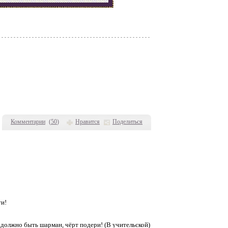
Комментарии
(
50
)
Нравится
Поделиться
и!
 должно быть шарман, чёрт подери! (В учительской)