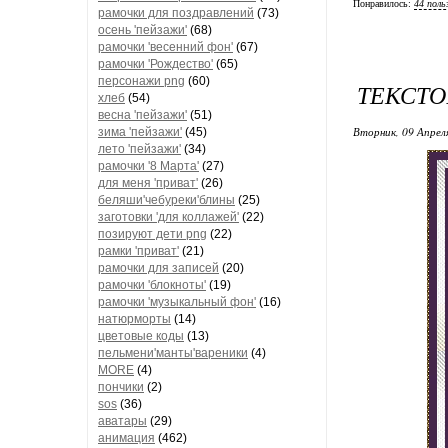
Понравилось:
44 поль
рамочки для поздравлений
(73)
осень 'пейзажи'
(68)
рамочки 'весенний фон'
(67)
рамочки 'Рождество'
(65)
персонажи png
(60)
ТЕКСТ
хлеб
(54)
весна 'пейзажи'
(51)
Вторник, 09 Апрел
зима 'пейзажи'
(45)
лето 'пейзажи'
(34)
рамочки '8 Марта'
(27)
для меня 'приват'
(26)
беляши'чебуреки'блины
(25)
заготовки 'для коллажей'
(22)
позируют дети png
(22)
рамки 'приват'
(21)
рамочки для записей
(20)
рамочки 'блокноты'
(19)
рамочки 'музыкальный фон'
(16)
натюрморты
(14)
цветовые коды
(13)
пельмени'манты'вареники
(4)
MORE
(4)
пончики
(2)
sos
(36)
аватары
(29)
анимация
(462)