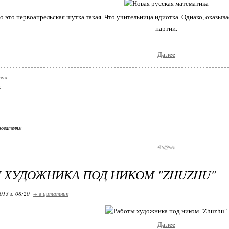
о это первоапрельская шутка такая. Что учительница идиотка. Однако, оказыва
партии.
Далее
лух
о
зователям
 ХУДОЖНИКА ПОД НИКОМ "ZHUZHU"
013 г. 08:20
+ в цитатник
Далее