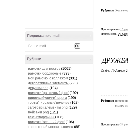
Рубрики:
Худ.гале
Процитировано
10 раз
Понравилось:
23 поль
Подписка по e-mail
-
ДРУЖБА 
Рубрики
-
рамочки для постов
(1061)
Среда, 10 Апреля 2
рамочки бордюрные
(393)
мои рамочки с коллажом
(331)
декоративные элементы
(290)
девушки png
(194)
рамочки 'цветочный фон'
(192)
пирожки'булочки'пироги
(190)
Рубрики:
интересн
торты'пирожные'печенье
(162)
в мире ж
заготовки,элементы png
(129)
пейзажи png
(121)
кексы'маффины
(108)
рамочки 'осенний фон'
(106)
Процитировано
24 раз
творожная/сырная выпечка
(88)