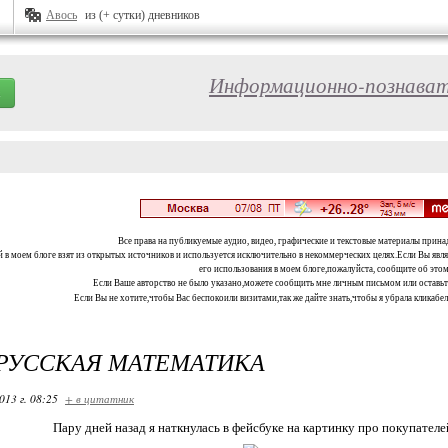
Авось
из (+ сутки) дневников
Информационно-познават
Все права на публикуемые аудио, видео, графические и текстовые материалы прина
 в моем блоге взят из открытых источников и используется исключительно в некоммерческих целях.Если Вы являе
его использования в моем блоге,пожалуйста, сообщите об этом
Если Ваше авторство не было указано,можете сообщить мне личным письмом или оставь
Если Вы не хотите,чтобы Вас беспокоили визитами,так же дайте знать,чтобы я убрала кликабе
РУССКАЯ МАТЕМАТИКА
013 г. 08:25
+ в цитатник
Пару дней назад я наткнулась в фейсбуке на картинку про покупателе