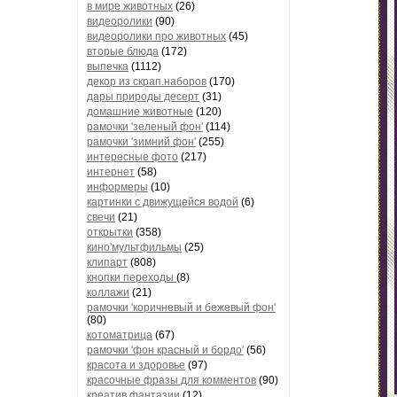
в мире животных
(26)
видеоролики
(90)
видеоролики про животных
(45)
вторые блюда
(172)
выпечка
(1112)
декор из скрап.наборов
(170)
дары природы десерт
(31)
домашние животные
(120)
рамочки 'зеленый фон'
(114)
рамочки 'зимний фон'
(255)
интересные фото
(217)
интернет
(58)
информеры
(10)
картинки с движущейся водой
(6)
свечи
(21)
открытки
(358)
кино'мультфильмы
(25)
клипарт
(808)
кнопки переходы
(8)
коллажи
(21)
рамочки 'коричневый и бежевый фон'
(80)
котоматрица
(67)
рамочки 'фон красный и бордо'
(56)
красота и здоровье
(97)
красочные фразы для комментов
(90)
креатив,фантазии
(12)