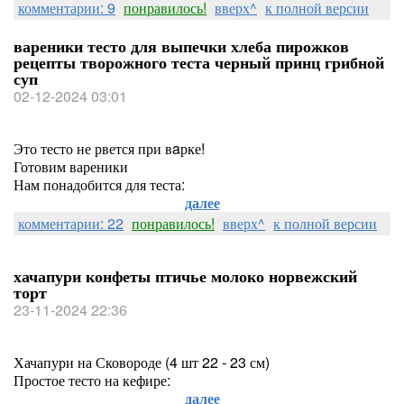
комментарии: 9
понравилось!
вверх^
к полной версии
вареники тесто для выпечки хлеба пирожков
рецепты творожного теста черный принц грибной
суп
02-12-2024 03:01
Это тесто не рвется при вaрке!
Готовим вареники
Нам понадобится для теста:
далее
комментарии: 22
понравилось!
вверх^
к полной версии
хачапури конфеты птичье молоко норвежский
торт
23-11-2024 22:36
Хачапури на Сковороде (4 шт 22 - 23 см)
Простое тесто на кефире:
далее