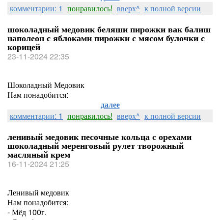
комментарии: 1
понравилось!
вверх^
к полной версии
шоколадный медовик беляши пирожки вак балиш
наполеон с яблоками пирожки с мясом булочки с
корицей
23-11-2024 22:35
Шоколадный Медовик
Нам понадобится:
далее
комментарии: 1
понравилось!
вверх^
к полной версии
ленивый медовик песочные кольца с орехами
шоколадный меренговый рулет творожный
масляный крем
16-11-2024 21:25
Ленивый медовик
Нам понадобится:
- Мёд 100г.