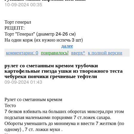
10-09-2024 00:35
Торт генерал
РЕЦЕПТ:
Торт "Генерал" (диаметр 24-26 см)
На один корж (их нужно испечь 3 шт)
далее
комментарии: 0
понравилось!
вверх^
к полной версии
рулет со сметанным кремом трубочки
картофельные гнезда ушки из творожного теста
чебуреки пончики гречневые тефтели
09-09-2024 01:43
Рулет со сметанным кремом
Тесто
7 белков взбивать на больших оборотах миксера,при этом
подсыпая маленькими порциями 7 ст.ложек сахара.
Обороты уменьшить до минимума и ввести 7 желтков (по
одному) , 7 ст. ложки муки .