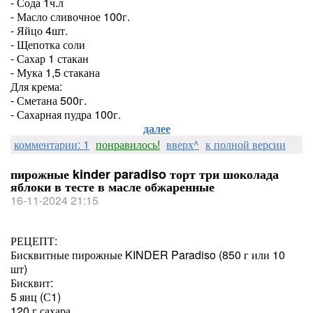
- Сода 1ч.л
- Масло сливочное 100г.
- Яйцо 4шт.
- Щепотка соли
- Сахар 1 стакан
- Мука 1,5 стакана
Для крема:
- Сметана 500г.
- Сахарная пудра 100г.
далее
комментарии: 1
понравилось!
вверх^
к полной версии
пирожные kinder paradiso торт три шоколада
яблоки в тесте в масле обжаренные
16-11-2024 21:15
РЕЦЕПТ:
Бисквитные пирожные KINDER Paradiso (850 г или 10
шт)
Бисквит:
5 яиц (С1)
120 г сахара