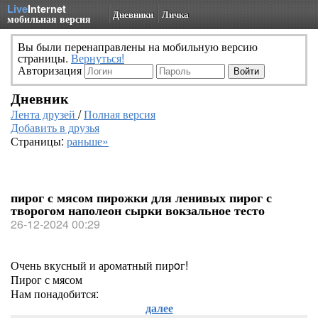
Live
Internet
Дневники
Личка
мобильная версия
Вы были перенаправлены на мобильную версию
страницы.
Вернуться!
Авторизация
Дневник
Лента друзей
/
Полная версия
Добавить в друзья
Страницы:
раньше»
пирог с мясом пирожки для ленивых пирог с
творогом наполеон сырки вокзальное тесто
26-12-2024 00:29
Очень вкусный и ароматный пирoг!
Пирог с мясом
Нам понадобится:
далее