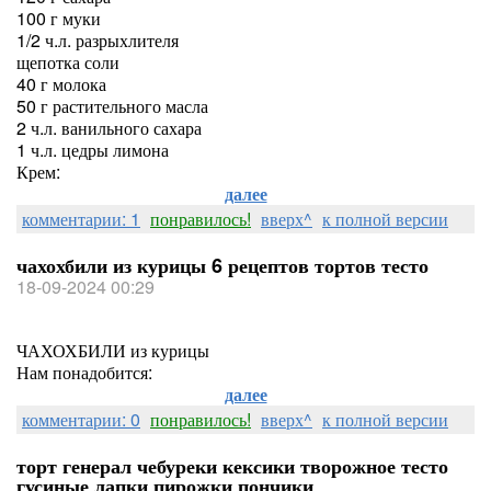
100 г муки
1/2 ч.л. разрыхлителя
щепотка соли
40 г молока
50 г растительного масла
2 ч.л. ванильного сахара
1 ч.л. цедры лимона
Крем:
далее
комментарии: 1
понравилось!
вверх^
к полной версии
чахохбили из курицы 6 рецептов тортов тесто
18-09-2024 00:29
ЧАХОХБИЛИ из курицы
Нам понадобится:
далее
комментарии: 0
понравилось!
вверх^
к полной версии
торт генерал чебуреки кексики творожное тесто
гусиные лапки пирожки пончики