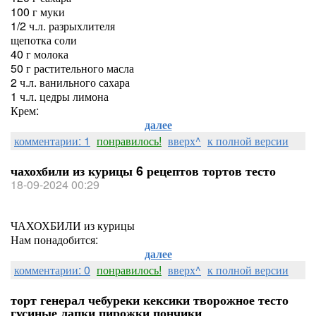
100 г муки
1/2 ч.л. разрыхлителя
щепотка соли
40 г молока
50 г растительного масла
2 ч.л. ванильного сахара
1 ч.л. цедры лимона
Крем:
далее
комментарии: 1
понравилось!
вверх^
к полной версии
чахохбили из курицы 6 рецептов тортов тесто
18-09-2024 00:29
ЧАХОХБИЛИ из курицы
Нам понадобится:
далее
комментарии: 0
понравилось!
вверх^
к полной версии
торт генерал чебуреки кексики творожное тесто
гусиные лапки пирожки пончики