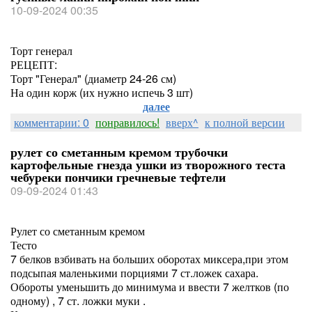
10-09-2024 00:35
Торт генерал
РЕЦЕПТ:
Торт "Генерал" (диаметр 24-26 см)
На один корж (их нужно испечь 3 шт)
далее
комментарии: 0
понравилось!
вверх^
к полной версии
рулет со сметанным кремом трубочки
картофельные гнезда ушки из творожного теста
чебуреки пончики гречневые тефтели
09-09-2024 01:43
Рулет со сметанным кремом
Тесто
7 белков взбивать на больших оборотах миксера,при этом
подсыпая маленькими порциями 7 ст.ложек сахара.
Обороты уменьшить до минимума и ввести 7 желтков (по
одному) , 7 ст. ложки муки .