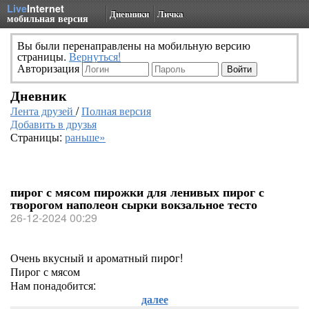
Live
Internet
Дневники
Личка
мобильная версия
Вы были перенаправлены на мобильную версию
страницы.
Вернуться!
Авторизация
Дневник
Лента друзей
/
Полная версия
Добавить в друзья
Страницы:
раньше»
пирог с мясом пирожки для ленивых пирог с
творогом наполеон сырки вокзальное тесто
26-12-2024 00:29
Очень вкусный и ароматный пирoг!
Пирог с мясом
Нам понадобится:
далее