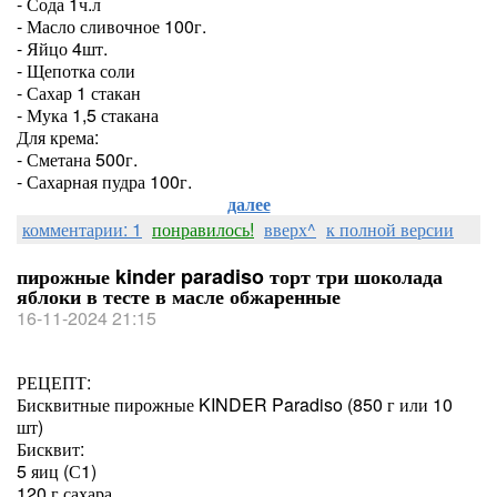
- Сода 1ч.л
- Масло сливочное 100г.
- Яйцо 4шт.
- Щепотка соли
- Сахар 1 стакан
- Мука 1,5 стакана
Для крема:
- Сметана 500г.
- Сахарная пудра 100г.
далее
комментарии: 1
понравилось!
вверх^
к полной версии
пирожные kinder paradiso торт три шоколада
яблоки в тесте в масле обжаренные
16-11-2024 21:15
РЕЦЕПТ:
Бисквитные пирожные KINDER Paradiso (850 г или 10
шт)
Бисквит:
5 яиц (С1)
120 г сахара