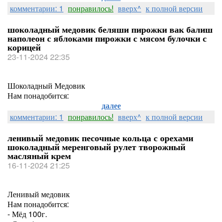
комментарии: 1
понравилось!
вверх^
к полной версии
шоколадный медовик беляши пирожки вак балиш
наполеон с яблоками пирожки с мясом булочки с
корицей
23-11-2024 22:35
Шоколадный Медовик
Нам понадобится:
далее
комментарии: 1
понравилось!
вверх^
к полной версии
ленивый медовик песочные кольца с орехами
шоколадный меренговый рулет творожный
масляный крем
16-11-2024 21:25
Ленивый медовик
Нам понадобится:
- Мёд 100г.