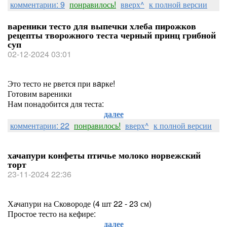
комментарии: 9
понравилось!
вверх^
к полной версии
вареники тесто для выпечки хлеба пирожков
рецепты творожного теста черный принц грибной
суп
02-12-2024 03:01
Это тесто не рвется при вaрке!
Готовим вареники
Нам понадобится для теста:
далее
комментарии: 22
понравилось!
вверх^
к полной версии
хачапури конфеты птичье молоко норвежский
торт
23-11-2024 22:36
Хачапури на Сковороде (4 шт 22 - 23 см)
Простое тесто на кефире:
далее